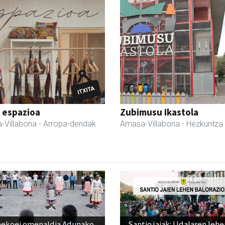
 espazioa
Zubimusu Ikastola
-Villabona
- Arropa-dendak
Amasa-Villabona
- Hezkuntza
nekoei omenaldia Adunako
Santio jaiak: Udalaren lehe