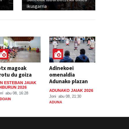
ikusgarria
otx magoak
Adinekoei
rotu du goiza
omenaldia
Adunako plazan
N ESTEBAN JAIAK
IBURUN 2026
ADUNAKO JAIAK 2026
rri
abu 08, 16:28
Joni
abu 08, 21:30
DOAIN
ADUNA