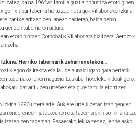
iz izatez, baina 1962an familia guztia honuntza etorri ginen
ingo Txitibar taberna hartu zuen eta guk Villabonako Izkina
 ere hantxe aritzen zen lanean hasieran, baina behin
tu genuen tabernaren ardura.
n etorri nintzen Cordobatik Villabonara bizitzera. Geroztik
ean zehar.
a Izkina. Herriko tabernarik zaharrenetakoa…
ztik egon da irekita eta lau belaunaldi igaro gara bertatik.
zen tabernako lehen nagusia, Laskibar hoteleko kideak gero,
abokatu bat aritu zen urtebez eta gure familia etorri zen
n Izkina 1980 urtera arte. Guk ere urte luzetan izan genuen
izan ondorenean, jatetxea itxi eta tabernarekin soilik jarraitz
a izaten zen tabernan. Pasaerako lekua zenez, jende asko