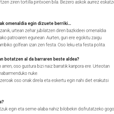
tzen ziren tortilla pintxoen bila. Bezero askok aurrez eskat
ak omenaldia egin dizuete berriki…
izanik, urtean zehar jubilatzen diren bazkideei omenaldia
ako patroiaren egunean. Aurten, guri ere egokitu zaigu.
biko golfean izan zen festa. Oso leku eta festa polita.
an botatzen al da barraren beste aldea?
arren, oso gustura bizi naiz barratik kanpora ere. Urteotan
a nabarmenduko nuke.
ezeroak oso onak direla eta eskertu egin nahi diet erakutsi
a?
tzuk egin eta seme-alaba nahiz bilobekin disfrutatzeko gog