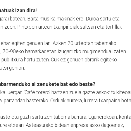
atuak izan dira!
rai batean. Baita musika makinak ere! Duroa sartu eta
n zuen. Pintxoen artean txanpiñoiak saltsan eta tortillak
 zehar egiten genuen lan. Azken 20 urteotan tabernako
e, 70-90eko hamarkadetan izugarrizko mugimendua izaten
k pub itxura hartu zuten. Guk ez genuen obrarik egiteko
utsi genion.
abarmenduko al zenukete bat edo beste?
a juergan ‘Café torero’ hartzen zuela gazte askok: txikiteoa
ua, parrandan hasterako. Orduak aurrera, lurrera txanpaina bot
 asto eta guzti sartu zen taberna barrura. Egunerokoan, kont
 gure etxean. Asteasurako bidean enpresa asko dagoenez,