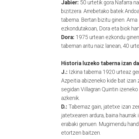
Jabier:
50 urtetik gora.Nafarra na
bizitzera. Arrebetako batek Andoa
taberna. Bertan bizitu ginen. Ama
ezkondutakoan, Dora eta biok har
Dora:
1975 urtean ezkondu ginenea
tabernan aritu naiz lanean, 40 urt
Historia luzeko taberna izan d
J.:
Izkina taberna 1920 urteaz gero
Azpeitia abizeneko kide bat izan 
segidan Villagran Quintin izeneko 
azkenik.
D.:
Tabernaz gain, jatetxe izan ze
jatetxearen ardura, baina haurrak 
erabaki genuen. Mugimendu handi
etortzen baitzen.