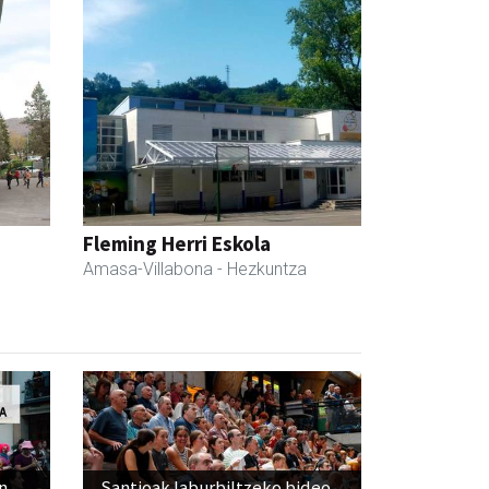
Fleming Herri Eskola
Amasa-Villabona
- Hezkuntza
n
Santioak laburbiltzeko bideo