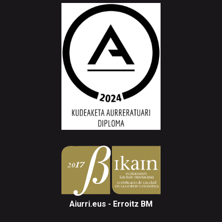
Aiurri.eus - Erroitz BM