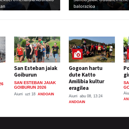
zan
balorazioa
San Esteban jaiak
Gogoan hartu
P
Goiburun
dute Katto
gi
Amilibia kultur
SAN ESTEBAN JAIAK
SA
26
eragilea
GOIBURUN 2026
GO
Aiu
Aiurri
uzt 18
ANDOAIN
Aiurri
abu 08, 13:24
AN
ANDOAIN