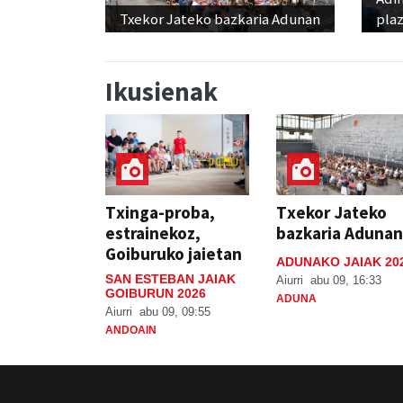
Txekor Jateko bazkaria Adunan
pla
Ikusienak
Txinga-proba,
Txekor Jateko
estrainekoz,
bazkaria Adunan
Goiburuko jaietan
ADUNAKO JAIAK 20
SAN ESTEBAN JAIAK
Aiurri
abu 09, 16:33
GOIBURUN 2026
ADUNA
Aiurri
abu 09, 09:55
ANDOAIN