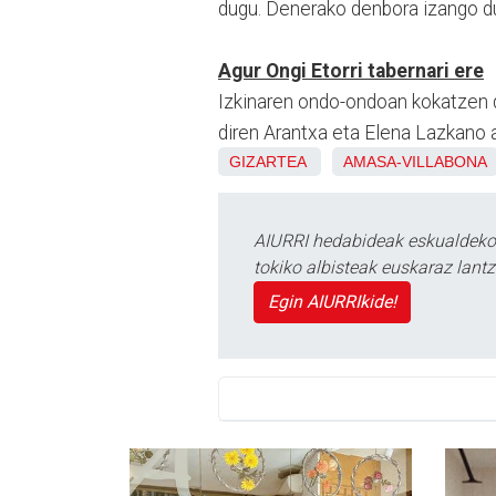
dugu. Denerako denbora izango du
Agur Ongi Etorri tabernari ere
Izkinaren ondo-ondoan kokatzen de
diren Arantxa eta Elena Lazkano a
GIZARTEA
AMASA-VILLABONA
AIURRI hedabideak eskualdeko n
tokiko albisteak euskaraz lan
Egin AIURRIkide!