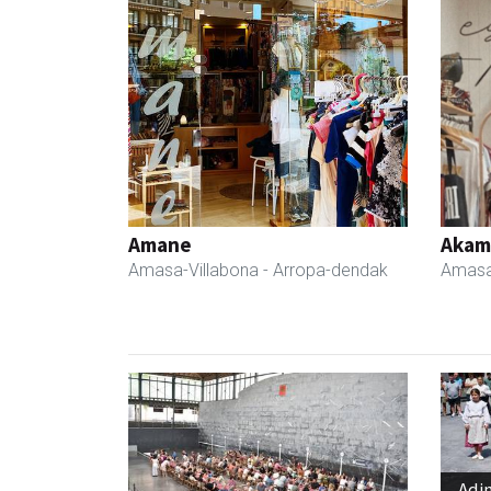
Amane
Akam
Amasa-Villabona
- Arropa-dendak
Amasa
Adi