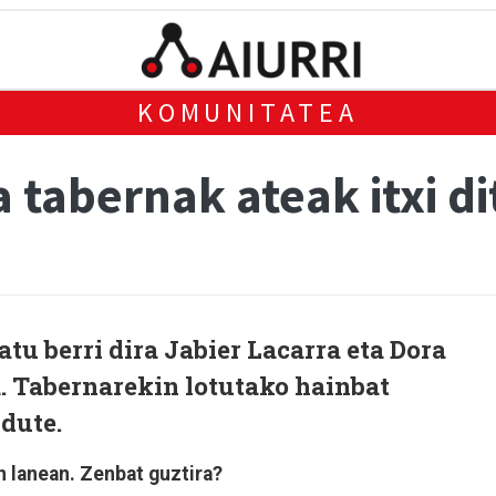
KOMUNITATEA
a tabernak ateak itxi di
atu berri dira Jabier Lacarra eta Dora
. Tabernarekin lotutako hainbat
 dute.
n lanean. Zenbat guztira?