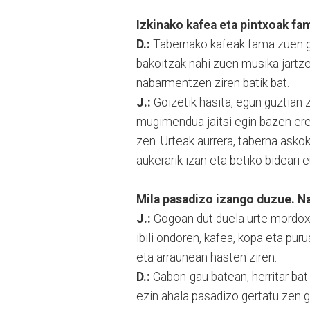
Izkinako kafea eta pintxoak fam
D.:
Tabernako kafeak fama zuen ga
bakoitzak nahi zuen musika jartze
nabarmentzen ziren batik bat.
J.:
Goizetik hasita, egun guztian
mugimendua jaitsi egin bazen er
zen. Urteak aurrera, taberna asko
aukerarik izan eta betiko bideari e
Mila pasadizo izango duzue. N
J.:
Gogoan dut duela urte mordoxk
ibili ondoren, kafea, kopa eta pur
eta arraunean hasten ziren.
D.:
Gabon-gau batean, herritar bat
ezin ahala pasadizo gertatu zen