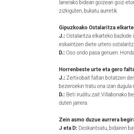
lanerako bidean goizean goiz etor
zizkiguten, bukatu aurretik.
Gipuzkoako Ostalaritza elkarte
J.:
Ostalaritza elkarteko bazkide 
eskaintzen diete urtero ostalaritz
D.:
Oso ondo pasa genuen. Hondarri
Horrenbeste urte eta gero falt
J.:
Zertxobait faltan botatzen den 
bezeroekin tratu ona izan dugul
D.:
Beti iruditu zait Villabonako b
duten jarrera.
Zein asmo duzue aurrera begir
J eta D:
Deskantsatu, bidairen ba