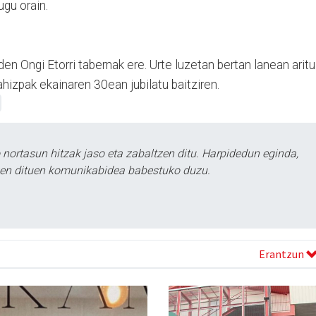
gu orain.
n Ongi Etorri tabernak ere. Urte luzetan bertan lanean aritu
hizpak ekainaren 30ean jubilatu baitziren.
ortasun hitzak jaso eta zabaltzen ditu. Harpidedun eginda,
tzen dituen komunikabidea babestuko duzu.
Erantzun