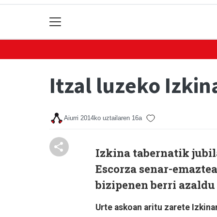
Itzal luzeko Izkin
Aiurri
2014ko uztailaren 16a
Izkina tabernatik jubil
Escorza senar-emaztea
bizipenen berri azaldu
Urte askoan aritu zarete Izkina