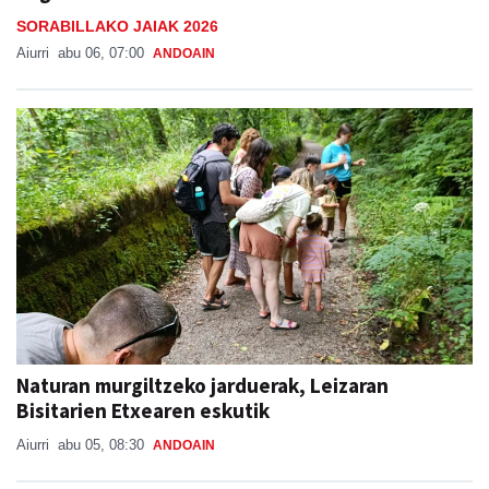
SORABILLAKO JAIAK 2026
Aiurri
abu 06, 07:00
ANDOAIN
Naturan murgiltzeko jarduerak, Leizaran
Bisitarien Etxearen eskutik
Aiurri
abu 05, 08:30
ANDOAIN