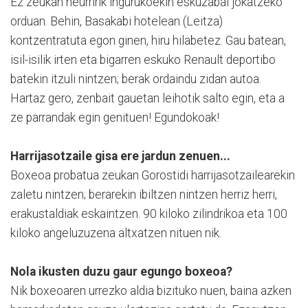
Ez zeukan neurririk ingurukoekin eskuzabal jokatzeko
orduan. Behin, Basakabi hotelean (Leitza)
kontzentratuta egon ginen, hiru hilabetez. Gau batean,
isil-isilik irten eta bigarren eskuko Renault deportibo
batekin itzuli nintzen; berak ordaindu zidan autoa.
Hartaz gero, zenbait gauetan leihotik salto egin, eta a
ze parrandak egin genituen! Egundokoak!
Harrijasotzaile gisa ere jardun zenuen...
Boxeoa probatua zeukan Gorostidi harrijasotzailearekin
zaletu nintzen; berarekin ibiltzen nintzen herriz herri,
erakustaldiak eskaintzen. 90 kiloko zilindrikoa eta 100
kiloko angeluzuzena altxatzen nituen nik.
Nola ikusten duzu gaur egungo boxeoa?
Nik boxeoaren urrezko aldia bizituko nuen, baina azken