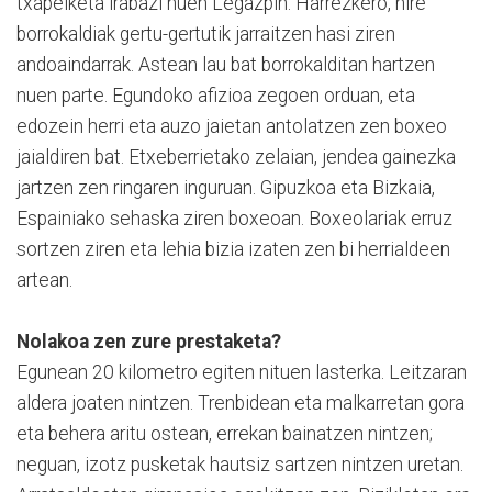
txapelketa irabazi nuen Legazpin. Harrezkero, nire
borrokaldiak gertu-gertutik jarraitzen hasi ziren
andoaindarrak. Astean lau bat borrokalditan hartzen
nuen parte. Egundoko afizioa zegoen orduan, eta
edozein herri eta auzo jaietan antolatzen zen boxeo
jaialdiren bat. Etxeberrietako zelaian, jendea gainezka
jartzen zen ringaren inguruan. Gipuzkoa eta Bizkaia,
Espainiako sehaska ziren boxeoan. Boxeolariak erruz
sortzen ziren eta lehia bizia izaten zen bi herrialdeen
artean.
Nolakoa zen zure prestaketa?
Egunean 20 kilometro egiten nituen lasterka. Leitzaran
aldera joaten nintzen. Trenbidean eta malkarretan gora
eta behera aritu ostean, errekan bainatzen nintzen;
neguan, izotz pusketak hautsiz sartzen nintzen uretan.