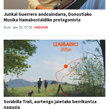
Junkal Guerrero andoaindarra, Donostiako
Musika Hamabostaldiko protagonista
Aiurri
abu 05, 07:00
ANDOAIN
Sorabilla Trail, aurtengo jaietako berrikuntza
nagusia