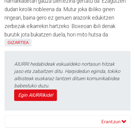
hamarkadetan gauza ulertezina gertatu da. Ezagutzen
dudan kirolik nobleena da. Mutur joka ibiliko ginen
ringean, baina gero ez genuen arazorik edukitzen
zerbezak elkarrekin hartzeko. Boxeoan ibili denak
burutik jota bukatzen duela, hori mito hutsa da.
GIZARTEA
AIURRI hedabideak eskualdeko nortasun hitzak
jaso eta zabaltzen ditu. Harpidedun eginda, tokiko
albisteak euskaraz lantzen dituen komunikabidea
babestuko duzu.
Egin AIURRIkide!
Erantzun