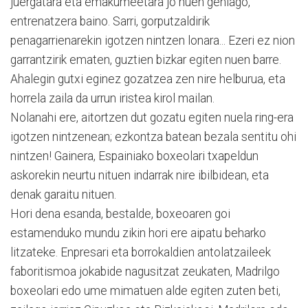
juergatara eta emakumeetara jo nuen gehiago,
entrenatzera baino. Sarri, gorputzaldirik
penagarrienarekin igotzen nintzen lonara... Ezeri ez nion
garrantzirik ematen, guztien bizkar egiten nuen barre.
Ahalegin gutxi eginez gozatzea zen nire helburua, eta
horrela zaila da urrun iristea kirol mailan.
Nolanahi ere, aitortzen dut gozatu egiten nuela ring-era
igotzen nintzenean; ezkontza batean bezala sentitu ohi
nintzen! Gainera, Espainiako boxeolari txapeldun
askorekin neurtu nituen indarrak nire ibilbidean, eta
denak garaitu nituen.
Hori dena esanda, bestalde, boxeoaren goi
estamenduko mundu zikin hori ere aipatu beharko
litzateke. Enpresari eta borrokaldien antolatzaileek
faboritismoa jokabide nagusitzat zeukaten, Madrilgo
boxeolari edo ume mimatuen alde egiten zuten beti,