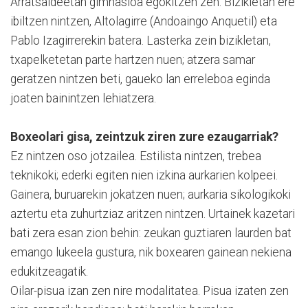
Arratsaldeetan gimnasioa egokitzen zen. Bizikletan ere
ibiltzen nintzen, Altolagirre (Andoaingo Anquetil) eta
Pablo Izagirrerekin batera. Lasterka zein bizikletan,
txapelketetan parte hartzen nuen; atzera samar
geratzen nintzen beti, gaueko lan erreleboa eginda
joaten bainintzen lehiatzera.
Boxeolari gisa, zeintzuk ziren zure ezaugarriak?
Ez nintzen oso jotzailea. Estilista nintzen, trebea
teknikoki; ederki egiten nien izkina aurkarien kolpeei.
Gainera, buruarekin jokatzen nuen; aurkaria sikologikoki
aztertu eta zuhurtziaz aritzen nintzen. Urtainek kazetari
bati zera esan zion behin: zeukan guztiaren laurden bat
emango lukeela gustura, nik boxearen gainean nekiena
edukitzeagatik.
Oilar-pisua izan zen nire modalitatea. Pisua izaten zen