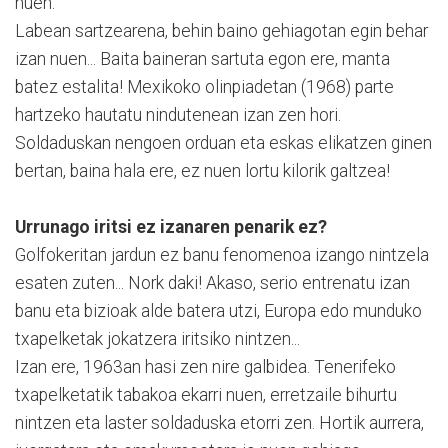
nuen.
Labean sartzearena, behin baino gehiagotan egin behar
izan nuen... Baita baineran sartuta egon ere, manta
batez estalita! Mexikoko olinpiadetan (1968) parte
hartzeko hautatu nindutenean izan zen hori.
Soldaduskan nengoen orduan eta eskas elikatzen ginen
bertan, baina hala ere, ez nuen lortu kilorik galtzea!
Urrunago iritsi ez izanaren penarik ez?
Golfokeritan jardun ez banu fenomenoa izango nintzela
esaten zuten... Nork daki! Akaso, serio entrenatu izan
banu eta bizioak alde batera utzi, Europa edo munduko
txapelketak jokatzera iritsiko nintzen...
Izan ere, 1963an hasi zen nire galbidea. Tenerifeko
txapelketatik tabakoa ekarri nuen, erretzaile bihurtu
nintzen eta laster soldaduska etorri zen. Hortik aurrera,