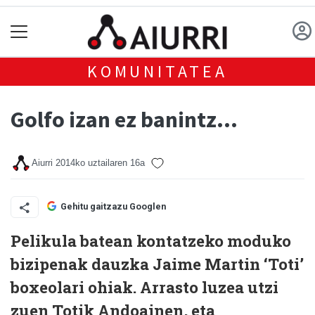
KOMUNITATEA
Golfo izan ez banintz...
Aiurri
2014ko uztailaren 16a
Gehitu gaitzazu Googlen
Pelikula batean kontatzeko moduko
bizipenak dauzka Jaime Martin ‘Toti’
boxeolari ohiak. Arrasto luzea utzi
zuen Totik Andoainen, eta