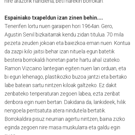
nire arazorik handiena; beti harekin borrokan.
Espainiako txapeldun izan zinen behin....
Tenerifen lortu nuen garaipen hori 1964an. Gero,
Agustin Senil bizkaitarrak kendu zidan titulua. 70 mila
pezeta zeuden jokoan eta baiezkoa eman nuen. Kontua
da zazpi kilo jaitsi behar izan nituela egun batetik
bestera borrokaldi horretan parte hartu ahal izateko.
Ramon Vizcaino lantegian egiten nuen lan orduan, eta
bi egun lehenago, plastikozko buzoa jantzi eta bertako
labe batean sartu nintzen kiloak galtzeko. Ez dakit
zenbateko tenperaturan zegoen labea, ezta zenbat
denbora egin nuen bertan. Dakidana da, lankideek, hilik
nengoela pentsatuta atera nindutela bertatik.
Borrokaldira pisuz neurrian agertu nintzen, baina zizko
eginda zegoen nire masa muskularra eta galdu egin