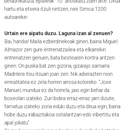
belaunikatuta, epaileak “10” ahoskatu zuen arte. Dirua
hartu eta etxera itzuli nintzen, nire Simca 1200
autoarekin.
Urtain ere aipatu duzu. Laguna izan al zenuen?
Bai, handia! Maila ezberdinekoak ginen, baina Miguel
Almazor zen gure entrenatzailea eta elkarrekin
entrenatzen genuen, bata bestearen kontra aritzen
ginen. On puska bat zen gizona, gizarajo samarra.
Madrilera itsu-itsuan joan zen. Nik adierazten nion
errealitatea ez zela horren arrosa koloreko: “Joxe
Manuel, mundua ez da horrela, jaio egin behar da
boxeolari izateko. Zuri bidea erraz-erraz jarri dizute,
famatua izateko zoria eduki duzu eta dirua egin, baina
hobe duzu irabazitakoa ostalaritzan-edo inbertitu eta
apal jokatu”.