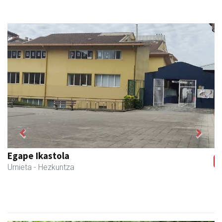
Previous
Next
Egape Ikastola
Urnieta
- Hezkuntza