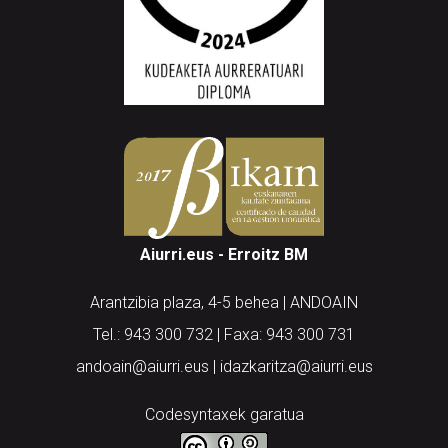
Aiurri.eus - Erroitz BM
Arantzibia plaza, 4-5 behea | ANDOAIN
Tel.: 943 300 732 | Faxa: 943 300 731
andoain@aiurri.eus | idazkaritza@aiurri.eus
Codesyntaxek garatua