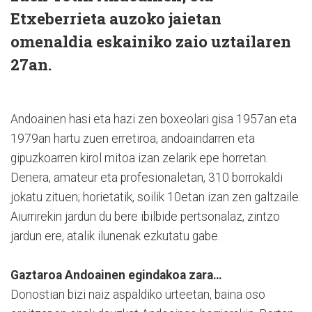
Etxeberrieta auzoko jaietan
omenaldia eskainiko zaio uztailaren
27an.
Andoainen hasi eta hazi zen boxeolari gisa 1957an eta
1979an hartu zuen erretiroa, andoaindarren eta
gipuzkoarren kirol mitoa izan zelarik epe horretan.
Denera, amateur eta profesionaletan, 310 borrokaldi
jokatu zituen; horietatik, soilik 10etan izan zen galtzaile.
Aiurrirekin jardun du bere ibilbide pertsonalaz, zintzo
jardun ere, atalik ilunenak ezkutatu gabe.
Gaztaroa Andoainen egindakoa zara…
Donostian bizi naiz aspaldiko urteetan, baina oso