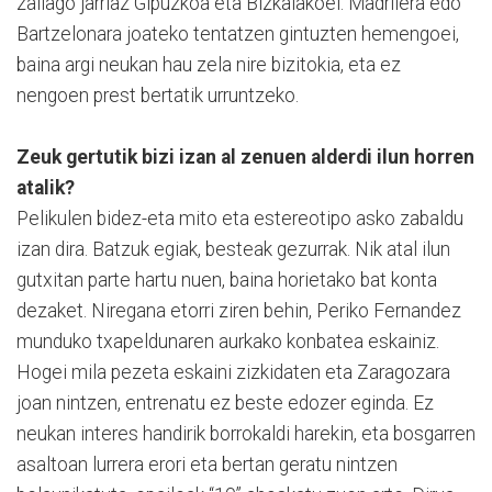
zailago jarriaz Gipuzkoa eta Bizkaiakoei. Madrilera edo
Bartzelonara joateko tentatzen gintuzten hemengoei,
baina argi neukan hau zela nire bizitokia, eta ez
nengoen prest bertatik urruntzeko.
Zeuk gertutik bizi izan al zenuen alderdi ilun horren
atalik?
Pelikulen bidez-eta mito eta estereotipo asko zabaldu
izan dira. Batzuk egiak, besteak gezurrak. Nik atal ilun
gutxitan parte hartu nuen, baina horietako bat konta
dezaket. Niregana etorri ziren behin, Periko Fernandez
munduko txapeldunaren aurkako konbatea eskainiz.
Hogei mila pezeta eskaini zizkidaten eta Zaragozara
joan nintzen, entrenatu ez beste edozer eginda. Ez
neukan interes handirik borrokaldi harekin, eta bosgarren
asaltoan lurrera erori eta bertan geratu nintzen