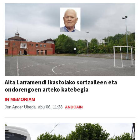
Aita Larramendi ikastolako sortzaileen eta
ondorengoen arteko katebegia
IN MEMORIAM
Jon Ander Ubeda
abu 06, 11:38
ANDOAIN