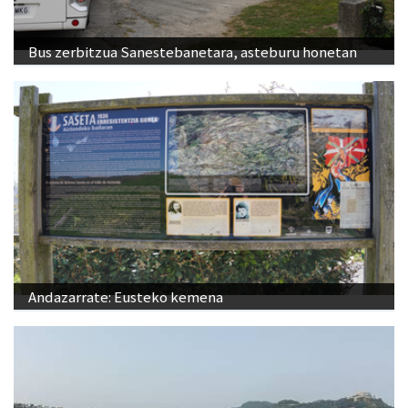
Bus zerbitzua Sanestebanetara, asteburu honetan
Andazarrate: Eusteko kemena