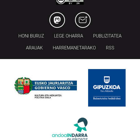
HONI BURUZ
LEGE OHARRA
PUBLIZITATEA
ARAUAK
HARREMANETARAKO
RSS