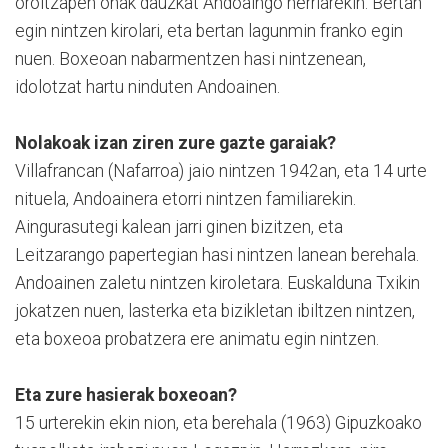
oroitzapen onak dauzkat Andoaingo herriarekin. Bertan
egin nintzen kirolari, eta bertan lagunmin franko egin
nuen. Boxeoan nabarmentzen hasi nintzenean,
idolotzat hartu ninduten Andoainen.
Nolakoak izan ziren zure gazte garaiak?
Villafrancan (Nafarroa) jaio nintzen 1942an, eta 14 urte
nituela, Andoainera etorri nintzen familiarekin.
Aingurasutegi kalean jarri ginen bizitzen, eta
Leitzarango papertegian hasi nintzen lanean berehala.
Andoainen zaletu nintzen kiroletara. Euskalduna Txikin
jokatzen nuen, lasterka eta bizikletan ibiltzen nintzen,
eta boxeoa probatzera ere animatu egin nintzen.
Eta zure hasierak boxeoan?
15 urterekin ekin nion, eta berehala (1963) Gipuzkoako