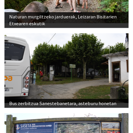
Naturan murgiltzeko jarduerak, Leizaran Bisitarien
Etxearen eskutik
Bus zerbitzua Sanestebanetara, asteburu honetan