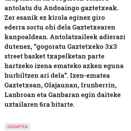
antolatu du Andoaingo gaztetxeak.
Zer esanik ez kirola eginez giro
ederra sortu ohi dela Gaztetxearen
kanpoaldean. Antolatzaileek adierazi
dutenez, “gogoratu Gaztetxeko 3x3
street basket txapelketan parte
hartzeko izena emateko azken eguna
hurbiltzen ari dela”. Izen-ematea
Gaztetxean, Olajaunan, Irunberrin,
Lanbroan eta Ganbaran egin daiteke
uztailaren 6ra bitarte.
GIZARTEA