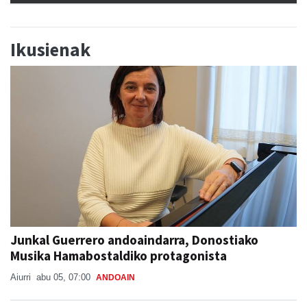
Ikusienak
Junkal Guerrero andoaindarra, Donostiako
Musika Hamabostaldiko protagonista
Aiurri
abu 05, 07:00
ANDOAIN