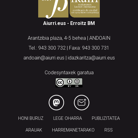
Aiurri.eus - Erroitz BM
Arantzibia plaza, 4-5 behea | ANDOAIN
Tel.: 943 300 732 | Faxa: 943 300 731
andoain@aiurri.eus | idazkaritza@aiurri.eus
Codesyntaxek garatua
HONI BURUZ
LEGE OHARRA
PUBLIZITATEA
ARAUAK
HARREMANETARAKO
RSS