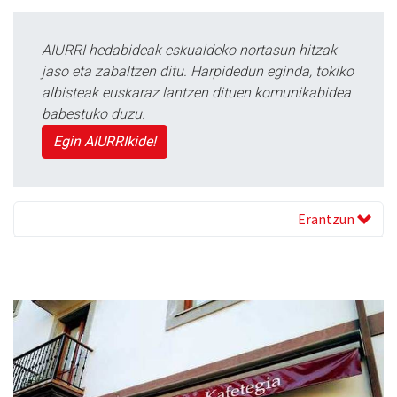
AIURRI hedabideak eskualdeko nortasun hitzak
jaso eta zabaltzen ditu. Harpidedun eginda, tokiko
albisteak euskaraz lantzen dituen komunikabidea
babestuko duzu.
Egin AIURRIkide!
Erantzun