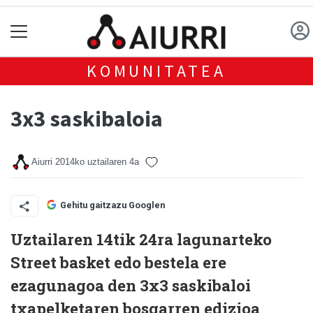
KOMUNITATEA
3x3 saskibaloia
Aiurri
2014ko uztailaren 4a
Gehitu gaitzazu Googlen
Uztailaren 14tik 24ra lagunarteko
Street basket edo bestela ere
ezagunagoa den 3x3 saskibaloi
txapelketaren bosgarren edizioa