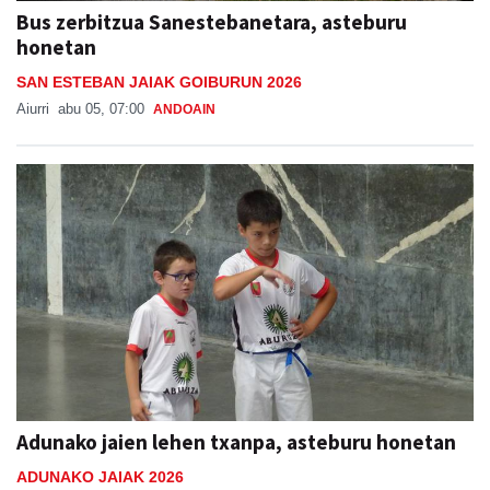
Bus zerbitzua Sanestebanetara, asteburu
honetan
SAN ESTEBAN JAIAK GOIBURUN 2026
Aiurri
abu 05, 07:00
ANDOAIN
Adunako jaien lehen txanpa, asteburu honetan
ADUNAKO JAIAK 2026