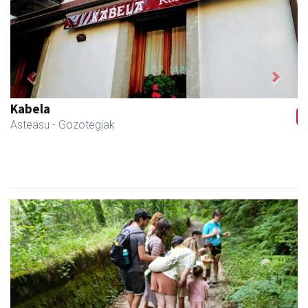
Previous
Next
Kabela
Asteasu
- Gozotegiak