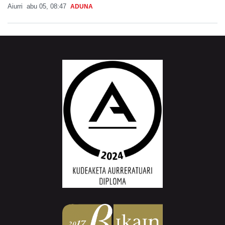
Aiurri
abu 05, 08:47
ADUNA