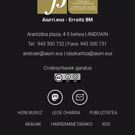
Aiurri.eus - Erroitz BM
Arantzibia plaza, 4-5 behea | ANDOAIN
Tel.: 943 300 732 | Faxa: 943 300 731
andoain@aiurri.eus | idazkaritza@aiurri.eus
Codesyntaxek garatua
HONI BURUZ
LEGE OHARRA
PUBLIZITATEA
ARAUAK
HARREMANETARAKO
RSS