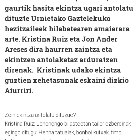
gaurtik hasita ekintza ugari antolatu
dituzte Urnietako Gaztelekuko
hezitzaileek hilabetearen amaierara
arte. Kristina Ruiz eta Jon Ander
Areses dira haurren zaintza eta
ekintzen antolaketaz arduratzen
direnak. Kristinak udako ekintza
guztien xehetasunak eskaini dizkio
Aiurriri.
Zein ekintza antolatu dituzue?
Kristina Ruiz: Lehenengo bi asteetan tailer ezberdinak
egingo ditugu: Henna tatuaiak, bonboi kutxak, fimo