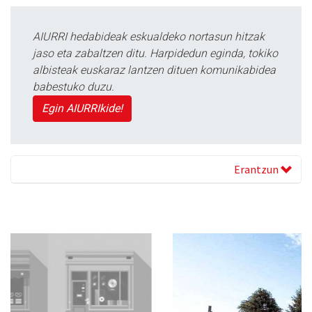
AIURRI hedabideak eskualdeko nortasun hitzak
jaso eta zabaltzen ditu. Harpidedun eginda, tokiko
albisteak euskaraz lantzen dituen komunikabidea
babestuko duzu.
Egin AIURRIkide!
Erantzun