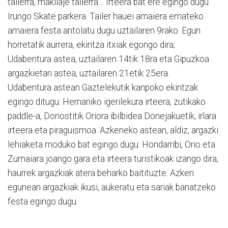
tailerra, makilaje tailerra… Irteera bat ere egingo dugu
Irungo Skate parkera. Tailer hauei amaiera emateko
amaiera festa antolatu dugu uztailaren 9rako. Egun
horretatik aurrera, ekintza itxiak egongo dira;
Udabentura astea, uztailaren 14tik 18ra eta Gipuzkoa
argazkietan astea, uztailaren 21etik 25era.
Udabentura astean Gaztelekutik kanpoko ekintzak
egingo ditugu: Hernaniko igerilekura irteera, zutikako
paddle-a, Donostitik Oriora ibilbidea Donejakuetik, irlara
irteera eta piraguismoa. Azkeneko astean, aldiz, argazki
lehiaketa moduko bat egingo dugu. Hondarribi, Orio eta
Zumaiara joango gara eta irteera turistikoak izango dira,
haurrek argazkiak atera beharko baitituzte. Azken
egunean argazkiak ikusi, aukeratu eta sariak banatzeko
festa egingo dugu.