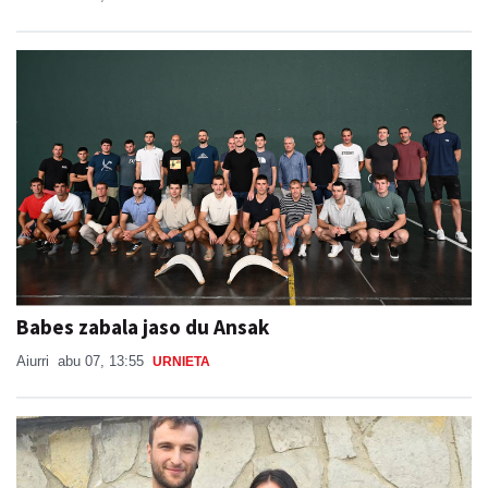
Babes zabala jaso du Ansak
Aiurri
abu 07, 13:55
URNIETA