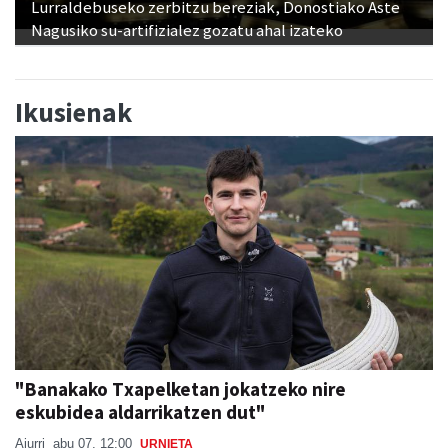
Ikusienak
"Banakako Txapelketan jokatzeko nire
eskubidea aldarrikatzen dut"
Aiurri
abu 07, 12:00
URNIETA