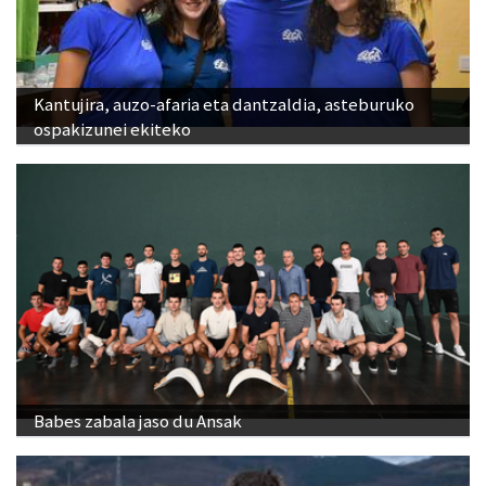
Kantujira, auzo-afaria eta dantzaldia, asteburuko
ospakizunei ekiteko
Babes zabala jaso du Ansak