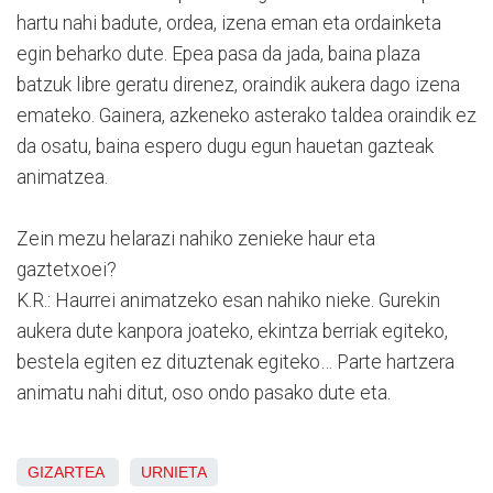
hartu nahi badute, ordea, izena eman eta ordainketa
egin beharko dute. Epea pasa da jada, baina plaza
batzuk libre geratu direnez, oraindik aukera dago izena
emateko. Gainera, azkeneko asterako taldea oraindik ez
da osatu, baina espero dugu egun hauetan gazteak
animatzea.
Zein mezu helarazi nahiko zenieke haur eta
gaztetxoei?
K.R.: Haurrei animatzeko esan nahiko nieke. Gurekin
aukera dute kanpora joateko, ekintza berriak egiteko,
bestela egiten ez dituztenak egiteko… Parte hartzera
animatu nahi ditut, oso ondo pasako dute eta.
GIZARTEA
URNIETA