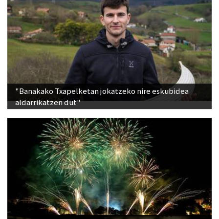
"Banakako Txapelketan jokatzeko nire eskubidea
aldarrikatzen dut"
Lurraldebuseko zerbitzu bereziak, Donostiako Aste
Nagusiko su-artifizialez gozatu ahal izateko