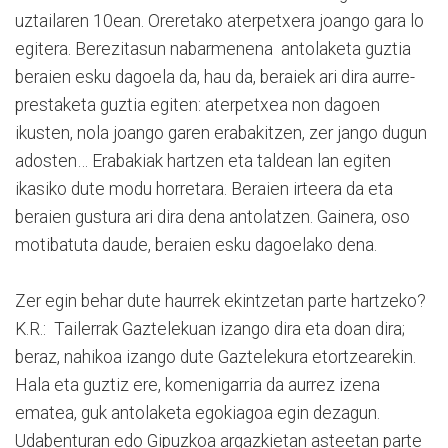
uztailaren 10ean. Oreretako aterpetxera joango gara lo
egitera. Berezitasun nabarmenena antolaketa guztia
beraien esku dagoela da, hau da, beraiek ari dira aurre-
prestaketa guztia egiten: aterpetxea non dagoen
ikusten, nola joango garen erabakitzen, zer jango dugun
adosten… Erabakiak hartzen eta taldean lan egiten
ikasiko dute modu horretara. Beraien irteera da eta
beraien gustura ari dira dena antolatzen. Gainera, oso
motibatuta daude, beraien esku dagoelako dena.
Zer egin behar dute haurrek ekintzetan parte hartzeko?
K.R.: Tailerrak Gaztelekuan izango dira eta doan dira;
beraz, nahikoa izango dute Gaztelekura etortzearekin.
Hala eta guztiz ere, komenigarria da aurrez izena
ematea, guk antolaketa egokiagoa egin dezagun.
Udabenturan edo Gipuzkoa argazkietan asteetan parte