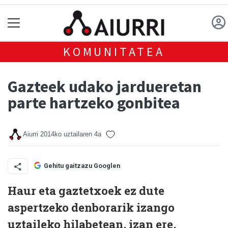
KOMUNITATEA
Gazteek udako jardueretan
parte hartzeko gonbitea
Aiurri
2014ko uztailaren 4a
Gehitu gaitzazu Googlen
Haur eta gaztetxoek ez dute
aspertzeko denborarik izango
uztaileko hilabetean, izan ere,