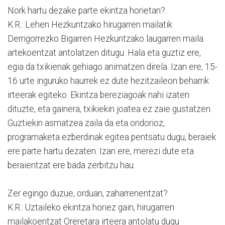
Nork hartu dezake parte ekintza horietan?
K.R.: Lehen Hezkuntzako hirugarren mailatik
Derrigorrezko Bigarren Hezkuntzako laugarren maila
artekoentzat antolatzen ditugu. Hala eta guztiz ere,
egia da txikienak gehiago animatzen direla. Izan ere, 15-
16 urte inguruko haurrek ez dute hezitzaileon beharrik
irteerak egiteko. Ekintza bereziagoak nahi izaten
dituzte, eta gainera, txikiekin joatea ez zaie gustatzen.
Guztiekin asmatzea zaila da eta ondorioz,
programaketa ezberdinak egitea pentsatu dugu, beraiek
ere parte hartu dezaten. Izan ere, merezi dute eta
beraientzat ere bada zerbitzu hau.
Zer egingo duzue, orduan, zaharrenentzat?
K.R.: Uztaileko ekintza horiez gain, hirugarren
mailakoentzat Oreretara irteera antolatu dugu