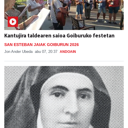
Kantujira taldearen saioa Goiburuko festetan
SAN ESTEBAN JAIAK GOIBURUN 2026
Jon Ander Ubeda
abu 07, 20:37
ANDOAIN
Otoitzaldia, larunbat honetan, Ama Kandidaren