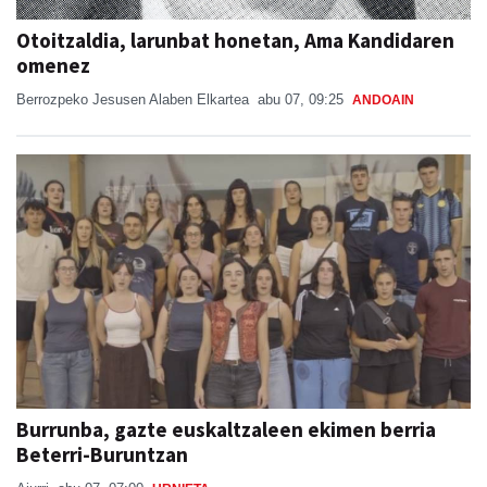
omenez
Berrozpeko Jesusen Alaben Elkartea
abu 07, 09:25
ANDOAIN
Burrunba, gazte euskaltzaleen ekimen berria
Beterri-Buruntzan
Aiurri
abu 07, 07:00
URNIETA