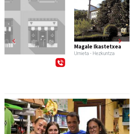
Previous
Next
Magale Ikastetxea
Urnieta
- Hezkuntza