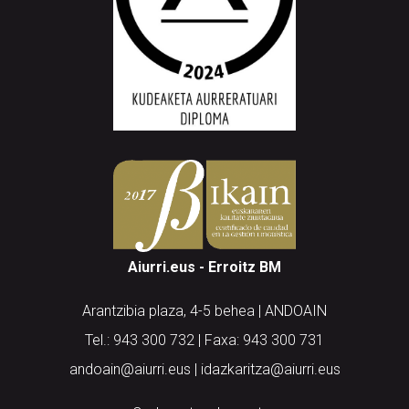
Aiurri.eus - Erroitz BM
Arantzibia plaza, 4-5 behea | ANDOAIN
Tel.: 943 300 732 | Faxa: 943 300 731
andoain@aiurri.eus | idazkaritza@aiurri.eus