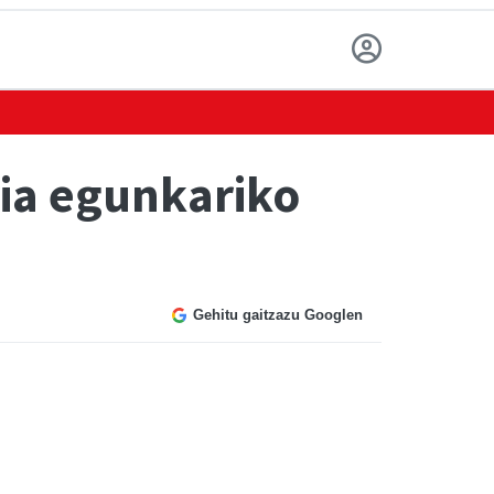
ria egunkariko
Gehitu gaitzazu Googlen