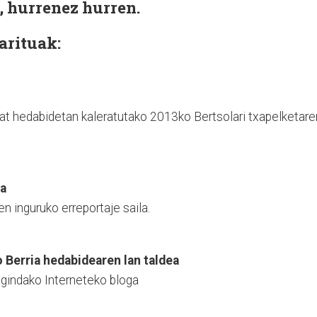
, hurrenez hurren.
Sarituak:
bat hedabidetan kaleratutako 2013ko Bertsolari txapelketare
ia
en inguruko erreportaje saila.
 Berria hedabidearen lan taldea
egindako Interneteko bloga