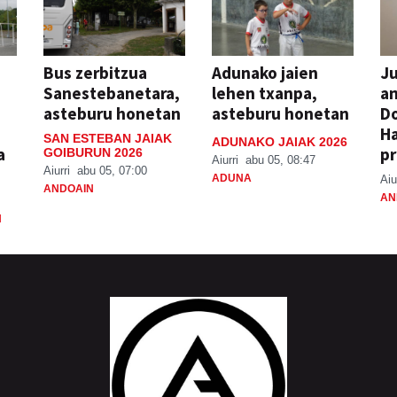
Bus zerbitzua
Adunako jaien
Ju
Sanestebanetara,
lehen txanpa,
an
asteburu honetan
asteburu honetan
Do
H
SAN ESTEBAN JAIAK
ADUNAKO JAIAK 2026
a
pr
GOIBURUN 2026
Aiurri
abu 05, 08:47
Aiurri
abu 05, 07:00
ADUNA
Aiu
ANDOAIN
AN
N