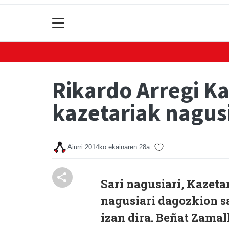
Rikardo Arregi Ka
kazetariak nagusi
Aiurri
2014ko ekainaren 28a
Sari nagusiari, Kazetar
nagusiari dagozkion s
izan dira. Beñat Zamal