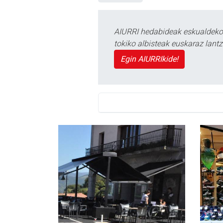
AIURRI hedabideak eskualdeko n
tokiko albisteak euskaraz lan
Egin AIURRIkide!