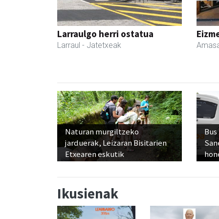
Larraulgo herri ostatua
Eizme
Larraul
- Jatetxeak
Amasa
Naturan murgiltzeko
Bus
jarduerak, Leizaran Bisitarien
San
Etxearen eskutik
hon
Ikusienak