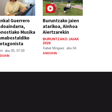
nkal Guerrero
Buruntzako jaien
doaindarra,
atarikoa, Ainhoa
nostiako Musika
Aiertzarekin
amabostaldiko
BURUNTZAKO JAIAK
otagonista
2026
Xabat Minguez
abu 04
rri
abu 05, 07:00
ANDOAIN
DOAIN