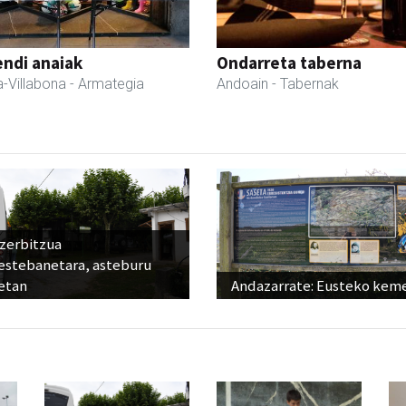
ndi anaiak
Ondarreta taberna
-Villabona
- Armategia
Andoain
- Tabernak
 zerbitzua
estebanetara, asteburu
etan
Andazarrate: Eusteko kem