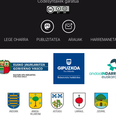
Codesyntaxek garatua
LEGE OHARRA
PUBLIZITATEA
ARAUAK
HARREMANET