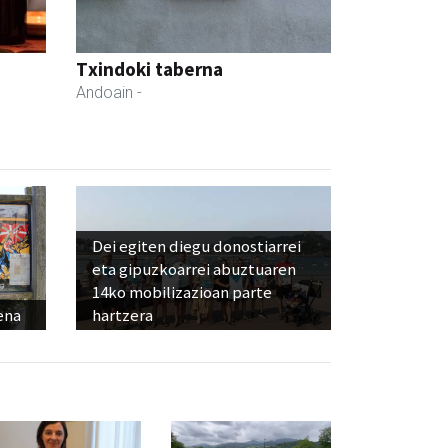
Txindoki taberna
Andoain
-
Dei egiten diegu donostiarrei
eta gipuzkoarrei abuztuaren
14ko mobilizazioan parte
ena
hartzera