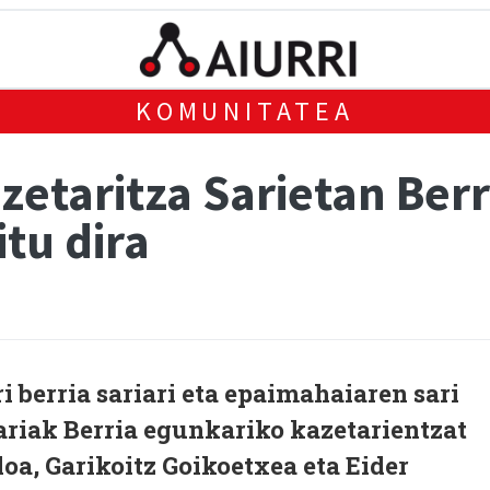
KOMUNITATEA
zetaritza Sarietan Ber
tu dira
i berria sariari eta epaimahaiaren sari
ariak Berria egunkariko kazetarientzat
loa, Garikoitz Goikoetxea eta Eider