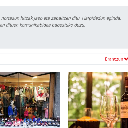
ortasun hitzak jaso eta zabaltzen ditu. Harpidedun eginda,
tzen dituen komunikabidea babestuko duzu.
Erantzun