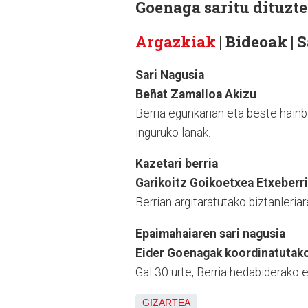
Goenaga saritu dituzte
Argazkiak
| Bideoak | 
Sari Nagusia
Beñat Zamalloa Akizu
Berria egunkarian eta beste hain
inguruko lanak.
Kazetari berria
Garikoitz Goikoetxea Etxeberr
Berrian argitaratutako biztanleriar
Epaimahaiaren sari nagusia
Eider Goenagak koordinatutako
Gal 30 urte, Berria hedabiderako 
GIZARTEA