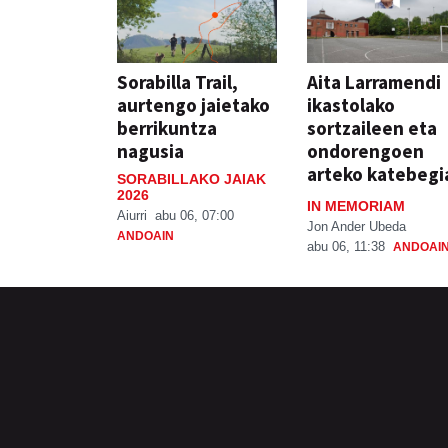
Sorabilla Trail,
Aita Larramendi
aurtengo jaietako
ikastolako
berrikuntza
sortzaileen eta
nagusia
ondorengoen
arteko katebegi
SORABILLAKO JAIAK
2026
IN MEMORIAM
Aiurri
abu 06, 07:00
Jon Ander Ubeda
ANDOAIN
abu 06, 11:38
ANDOAI