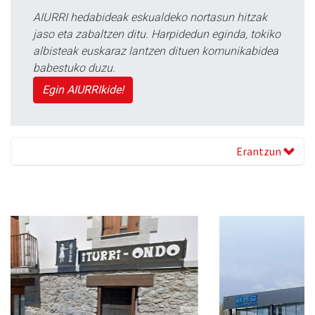
AIURRI hedabideak eskualdeko nortasun hitzak
jaso eta zabaltzen ditu. Harpidedun eginda, tokiko
albisteak euskaraz lantzen dituen komunikabidea
babestuko duzu.
Egin AIURRIkide!
Erantzun