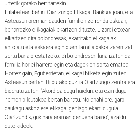
urtetik gorako herritarrekin.
Hilabetean behin, Oiartzungo Elikagai Bankura joan, eta
Asteasun premian dauden familien zerrenda eskuan,
beharrezko elikagaiak ekartzen dituzte. Lizardi etxean
elkartzen dira bolondresak, ekarritako elikagaiak
antolatu eta eskaera egin duen familia bakoitzarentzat
sorta bana prestatzeko. Bi bolondresen lana izaten da
familia horiei harrera egin eta dagokien sorta ematea.
Horrez gain, Eguberrietan, elikagai bilketa egin zuten
Asteasun bertan. Bildutako guztia Oiartzungo zentralera
bideratu zuten: “Akordioa dugu haiekin, eta ezin dugu
hemen bildutakoa bertan banatu. Nolanahi ere, garbi
daukagu askoz ere elikagai gehiago ekarri dugula
Oiartzundik, guk hara eraman genuena baino”, azaldu
dute kideek.