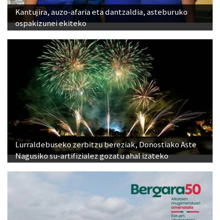
Kantujira, auzo-afaria eta dantzaldia, asteburuko
ospakizunei ekiteko
Lurraldebuseko zerbitzu bereziak, Donostiako Aste
Nagusiko su-artifizialez gozatu ahal izateko