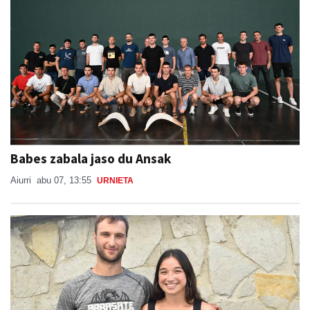
Babes zabala jaso du Ansak
Aiurri
abu 07, 13:55
URNIETA