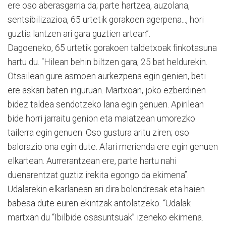
ere oso aberasgarria da; parte hartzea, auzolana,
sentsibilizazioa, 65 urtetik gorakoen agerpena..., hori
guztia lantzen ari gara guztien artean”.
Dagoeneko, 65 urtetik gorakoen taldetxoak finkotasuna
hartu du. “Hilean behin biltzen gara, 25 bat heldurekin.
Otsailean gure asmoen aurkezpena egin genien, beti
ere askari baten inguruan. Martxoan, joko ezberdinen
bidez taldea sendotzeko lana egin genuen. Apirilean
bide horri jarraitu genion eta maiatzean umorezko
tailerra egin genuen. Oso gustura aritu ziren; oso
balorazio ona egin dute. Afari merienda ere egin genuen
elkartean. Aurrerantzean ere, parte hartu nahi
duenarentzat guztiz irekita egongo da ekimena”.
Udalarekin elkarlanean ari dira bolondresak eta haien
babesa dute euren ekintzak antolatzeko. “Udalak
martxan du “Ibilbide osasuntsuak” izeneko ekimena.