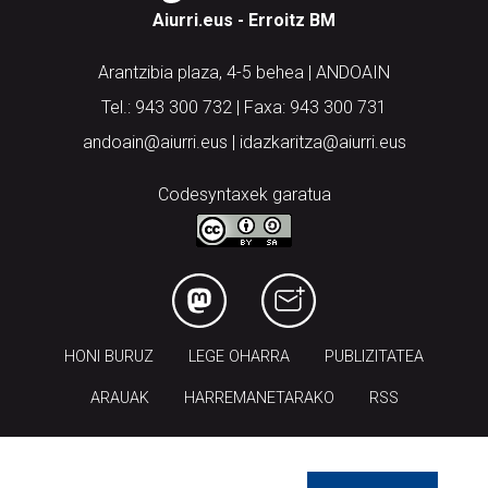
Aiurri.eus - Erroitz BM
Arantzibia plaza, 4-5 behea | ANDOAIN
Tel.: 943 300 732 | Faxa: 943 300 731
andoain@aiurri.eus | idazkaritza@aiurri.eus
Codesyntaxek garatua
HONI BURUZ
LEGE OHARRA
PUBLIZITATEA
ARAUAK
HARREMANETARAKO
RSS