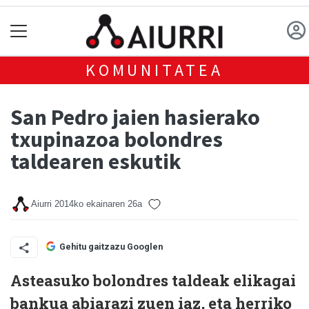
KOMUNITATEA
San Pedro jaien hasierako
txupinazoa bolondres
taldearen eskutik
Aiurri
2014ko ekainaren 26a
Gehitu gaitzazu Googlen
Asteasuko bolondres taldeak elikagai
bankua abiarazi zuen iaz, eta herriko