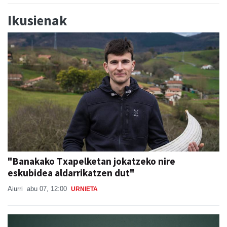
Ikusienak
"Banakako Txapelketan jokatzeko nire
eskubidea aldarrikatzen dut"
Aiurri
abu 07, 12:00
URNIETA