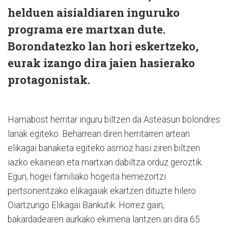
helduen aisialdiaren inguruko
programa ere martxan dute.
Borondatezko lan hori eskertzeko,
eurak izango dira jaien hasierako
protagonistak.
Hamabost herritar inguru biltzen da Asteasun bolondres
lanak egiteko. Beharrean diren herritarren artean
elikagai banaketa egiteko asmoz hasi ziren biltzen
iazko ekainean eta martxan dabiltza orduz geroztik.
Egun, hogei familiako hogeita hemezortzi
pertsonentzako elikagaiak ekartzen dituzte hilero
Oiartzungo Elikagai Bankutik. Horrez gain,
bakardadearen aurkako ekimena lantzen ari dira 65