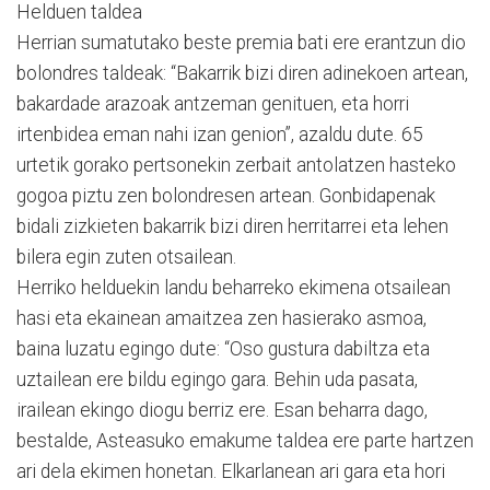
Helduen taldea
Herrian sumatutako beste premia bati ere erantzun dio
bolondres taldeak: “Bakarrik bizi diren adinekoen artean,
bakardade arazoak antzeman genituen, eta horri
irtenbidea eman nahi izan genion”, azaldu dute. 65
urtetik gorako pertsonekin zerbait antolatzen hasteko
gogoa piztu zen bolondresen artean. Gonbidapenak
bidali zizkieten bakarrik bizi diren herritarrei eta lehen
bilera egin zuten otsailean.
Herriko helduekin landu beharreko ekimena otsailean
hasi eta ekainean amaitzea zen hasierako asmoa,
baina luzatu egingo dute: “Oso gustura dabiltza eta
uztailean ere bildu egingo gara. Behin uda pasata,
irailean ekingo diogu berriz ere. Esan beharra dago,
bestalde, Asteasuko emakume taldea ere parte hartzen
ari dela ekimen honetan. Elkarlanean ari gara eta hori