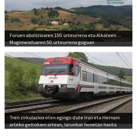
Foruen abolizioaren 150. urteurrena eta Alkateen
Mugimenduaren 50. urteurrena gogoan
Tren zirkulazioa eten egingo dute Irun eta Hernani
arteko geltokien artean, larunbat honetan hasita