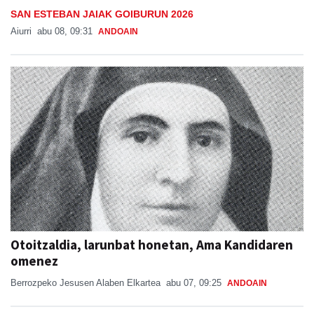
SAN ESTEBAN JAIAK GOIBURUN 2026
Aiurri
abu 08, 09:31
ANDOAIN
Otoitzaldia, larunbat honetan, Ama Kandidaren
omenez
Berrozpeko Jesusen Alaben Elkartea
abu 07, 09:25
ANDOAIN