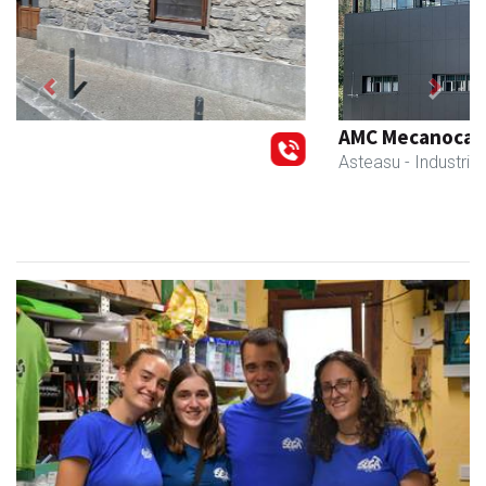
Previous
Next
AMC Mecanocaucho
Asteasu
- Industria hornidurak