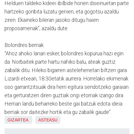
Helduen taldeko kideei ibilbide horien diseinuetan parte
hartzeko gonbita luzatu genien, eta gogotsu azaldu
ziren. Ekaineko bileran jasoko ditugu haien
proposamenak”, azaldu dute.
Bolondres berriak
“Ahoz ahoko lanari esker, bolondres kopurua hazi egin
da. Norbaitek parte hartu nahiko balu, ateak guztiz
zabalik ditu. Hileko bigarren astelehenetan biltzen gara
Lizardi etxean, 18:30etatik aurrera. Horrelako ekimenak
oso garrantzitsuak dira herri egitura sendotzeko garaian
eta gerturatzen diren guztiak ongi etorriak izango dira.
Herrian landu beharreko beste gai batzuk edota ideia
berriak sor daitezke hortik eta gu zabalik gaude”.
GIZARTEA
ASTEASU