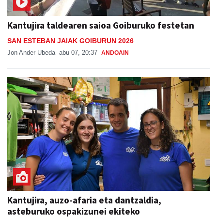
Kantujira taldearen saioa Goiburuko festetan
SAN ESTEBAN JAIAK GOIBURUN 2026
Jon Ander Ubeda
abu 07, 20:37
ANDOAIN
Kantujira, auzo-afaria eta dantzaldia,
asteburuko ospakizunei ekiteko