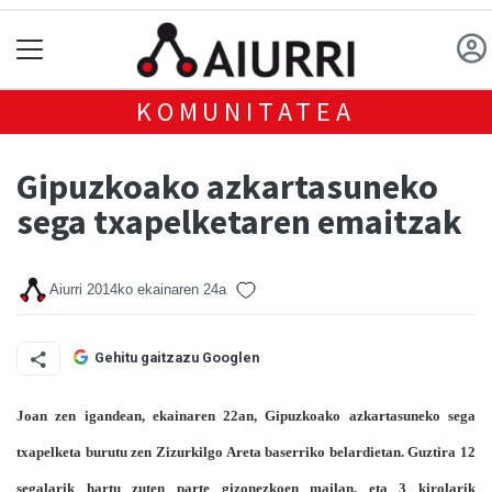
KOMUNITATEA
Gipuzkoako azkartasuneko
sega txapelketaren emaitzak
Aiurri
2014ko ekainaren 24a
Gehitu gaitzazu Googlen
Joan zen igandean, ekainaren 22an, Gipuzkoako azkartasuneko sega
txapelketa burutu zen Zizurkilgo Areta baserriko belardietan. Guztira 12
segalarik hartu zuten parte gizonezkoen mailan, eta 3 kirolarik