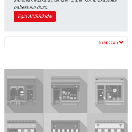
albisteak euskaraz lantzen dituen komunikabidea
babestuko duzu.
Egin AIURRIkide!
Erantzun