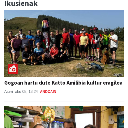
Ikusienak
Gogoan hartu dute Katto Amilibia kultur eragilea
Aiurri
abu 08, 13:24
ANDOAIN