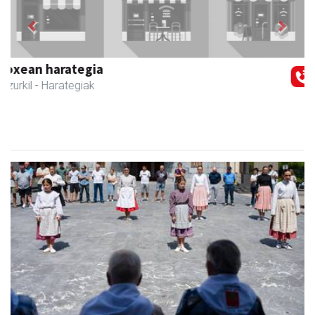
Previous
Next
Zubeldia arrain eta mariskoa
Zizurkil
- Arrandegiak