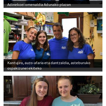
Adinekoei omenaldia Adunako plazan
Kantujira, auzo-afaria eta dantzaldia, asteburuko
ospakizunei ekiteko