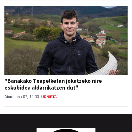
"Banakako Txapelketan jokatzeko nire
eskubidea aldarrikatzen dut"
Aiurri
abu 07, 12:00
URNIETA