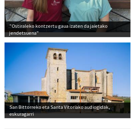
"Ostiraleko kontzertu gaua izaten da jaietako
jendetsuena"
San Bittorreko eta Santa Vitoriako audiogidak,
eskuragarri