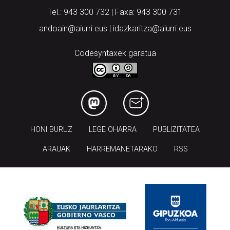
Tel.: 943 300 732 | Faxa: 943 300 731
andoain@aiurri.eus | idazkaritza@aiurri.eus
Codesyntaxek garatua
HONI BURUZ
LEGE OHARRA
PUBLIZITATEA
ARAUAK
HARREMANETARAKO
RSS