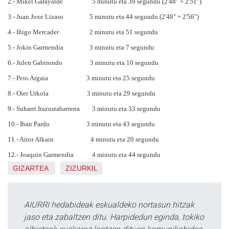
2.- Mikel Garayalde 5 minutu eta 39 segundu (2'48" + 2'51")
3.- Juan Joxe Lizaso 5 minutu eta 44 segundu (2'48" + 2'56")
4.- Iñigo Mercader 2 minutu eta 51 segundu
5.- Jokin Garmendia 3 minutu eta 7 segundu
6.- Julen Gabirondo 3 minutu eta 10 segundu
7.- Peio Argaia 3 minutu eta 25 segundu
8.- Oier Urkola 3 minutu eta 29 segundu
9.- Suharri Irazustabarrena 3 minutu eta 33 segundu
10.- Iban Pardo 3 minutu eta 43 segundu
11.- Aitor Alkain 4 minutu eta 20 segundu
12.- Joaquin Garmendia 4 minutu eta 44 segundu
GIZARTEA
ZIZURKIL
AIURRI hedabideak eskualdeko nortasun hitzak
jaso eta zabaltzen ditu. Harpidedun eginda, tokiko