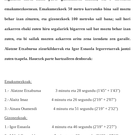
emakumezkoenean. Emakumezkoek 50 metro karratuko bina sail moztu
behar izan zituzten, eta gizonezkoek 100 metroko sail bana; sail hori
azkarren ebaki zuten hiru segalariek bigarren sail bat moztu behar izan
zuten, eta bi sailak mozten azkarren aritu zena izendatu zen garaile.
Alatzne Etxaburua zizurkildarrak eta Igor Esnaola legorretarrak jantzi
zuten txapela. Hauexek parte hartzaileen denborak:
Emakumezkoak:
1.- Alatzne Etxaburua 3 minutu eta 28 segundu (1'45" + 1'43")
2.- Alaitz Imaz 4 minutu eta 26 segundu (2'19" + 2'07")
3.- Ainara Otamendi 4 minutu eta 51 segundu (2'19" + 2'32")
Gizonezkoak:
1.- Igor Esnaola 4 minutu eta 46 segundu (2'19" + 2'27")