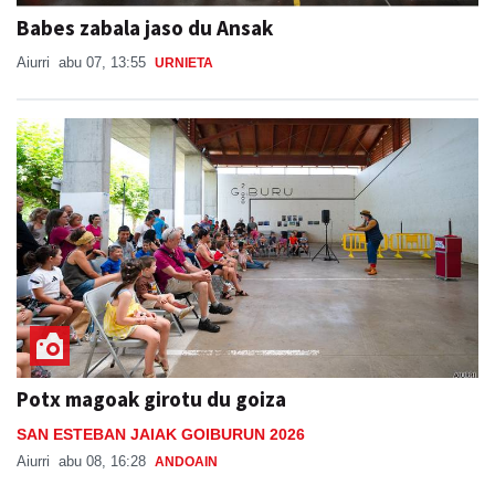
Babes zabala jaso du Ansak
Aiurri
abu 07, 13:55
URNIETA
Potx magoak girotu du goiza
SAN ESTEBAN JAIAK GOIBURUN 2026
Aiurri
abu 08, 16:28
ANDOAIN