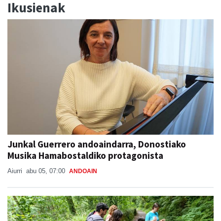
Junkal Guerrero andoaindarra, Donostiako
Musika Hamabostaldiko protagonista
Aiurri
abu 05, 07:00
ANDOAIN