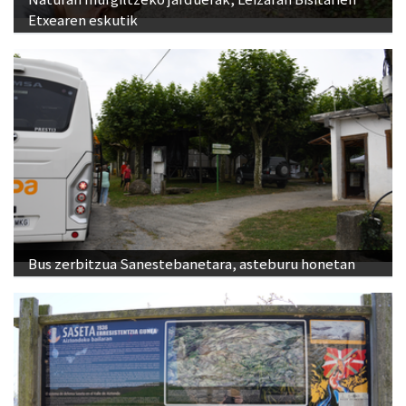
Bus zerbitzua Sanestebanetara, asteburu honetan