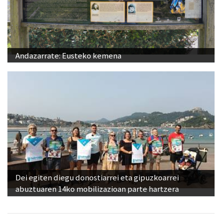
Andazarrate: Eusteko kemena
Dei egiten diegu donostiarrei eta gipuzkoarrei
abuztuaren 14ko mobilizazioan parte hartzera
Ikusienak