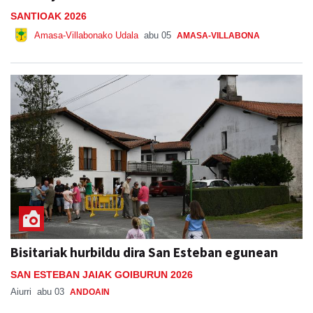
Amasa-Villabonako Udala
abu 05
AMASA-VILLABONA
Bisitariak hurbildu dira San Esteban egunean
SAN ESTEBAN JAIAK GOIBURUN 2026
Aiurri
abu 03
ANDOAIN