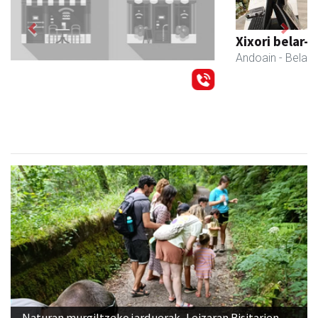
Previous
Next
Xixori belar-denda
Andoain
- Belar-denda
Naturan murgiltzeko jarduerak, Leizaran Bisitarien
Etxearen eskutik