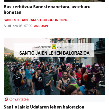
honetan
SAN ESTEBAN JAIAK GOIBURUN 2026
Aiurri
abu 05, 07:00
ANDOAIN
Komunitatea
Santio jaiak: Udalaren lehen balorazioa
SANTIOAK 2026