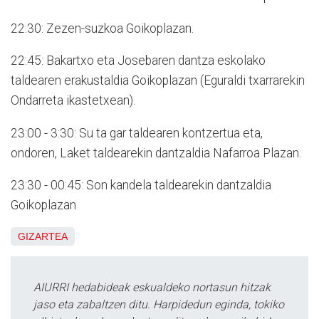
22:30: Zezen-suzkoa Goikoplazan.
22:45: Bakartxo eta Josebaren dantza eskolako
taldearen erakustaldia Goikoplazan (Eguraldi txarrarekin
Ondarreta ikastetxean).
23:00 - 3:30: Su ta gar taldearen kontzertua eta,
ondoren, Laket taldearekin dantzaldia Nafarroa Plazan.
23:30 - 00:45: Son kandela taldearekin dantzaldia
Goikoplazan
GIZARTEA
AIURRI hedabideak eskualdeko nortasun hitzak
jaso eta zabaltzen ditu. Harpidedun eginda, tokiko