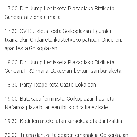
17:00: Dirt Jump Lehiaketa Plazaolako Bizikleta
Gunean: afizionatu maila.
17:30: XV. Bizikleta festa Goikoplazan. Eguraldi
txarrarekin Ondarreta ikastetxeko patioan. Ondoren,
apar festa Goikoplazan.
18:00: Dirt Jump Lehiaketa Plazaolako Bizikleta
Gunean: PRO maila. Bukaeran, bertan, sari banaketa.
18:30: Party Txapelketa Gazte Lokalean
19:00: Batukada feminista: Goikoplazan hasi eta
Nafarroa plaza bitartean ibiliko dira kalez kale.
19:30: Kodrilen arteko afari-karaokea eta dantzaldia.
20:00: Triana dantza taldearen emanaldia Goikoplazan.