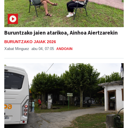
Buruntzako jaien atarikoa, Ainhoa Aiertzarekin
BURUNTZAKO JAIAK 2026
Xabat Minguez
abu 04, 07:05
ANDOAIN
Bus zerbitzua Sanestebanetara, asteburu