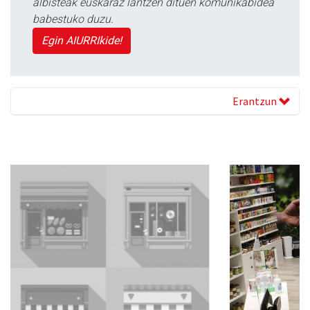
albisteak euskaraz lantzen dituen komunikabidea
babestuko duzu.
Egin AIURRIkide!
Erantzun