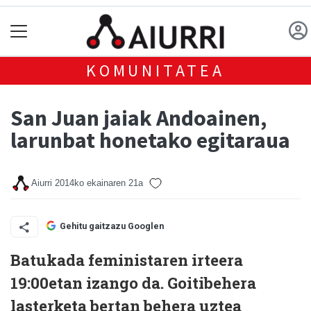
KOMUNITATEA
San Juan jaiak Andoainen,
larunbat honetako egitaraua
Aiurri
2014ko ekainaren 21a
Gehitu gaitzazu Googlen
Batukada feministaren irteera
19:00etan izango da. Goitibehera
lasterketa bertan behera uztea