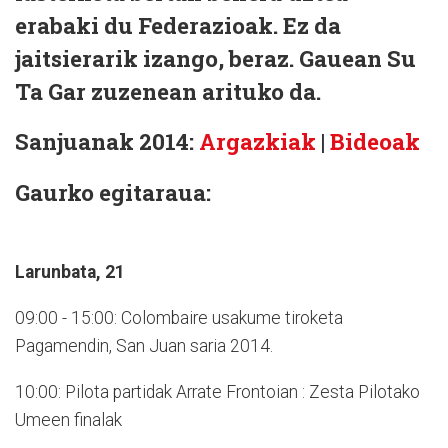
erabaki du Federazioak. Ez da
jaitsierarik izango, beraz. Gauean Su
Ta Gar zuzenean arituko da.
Sanjuanak 2014:
Argazkiak
|
Bideoak
Gaurko egitaraua:
Larunbata, 21
09:00 - 15:00: Colombaire usakume tiroketa
Pagamendin, San Juan saria 2014.
10:00: Pilota partidak Arrate Frontoian : Zesta Pilotako
Umeen finalak