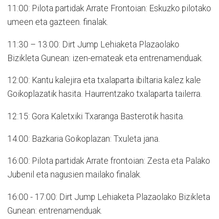
11:00: Pilota partidak Arrate Frontoian: Eskuzko pilotako
umeen eta gazteen. finalak.
11:30 – 13:00: Dirt Jump Lehiaketa Plazaolako
Bizikleta Gunean: izen-emateak eta entrenamenduak.
12:00: Kantu kalejira eta txalaparta ibiltaria kalez kale
Goikoplazatik hasita. Haurrentzako txalaparta tailerra.
12:15: Gora Kaletxiki Txaranga Basterotik hasita.
14:00: Bazkaria Goikoplazan: Txuleta jana.
16:00: Pilota partidak Arrate frontoian: Zesta eta Palako
Jubenil eta nagusien mailako finalak.
16:00 - 17:00: Dirt Jump Lehiaketa Plazaolako Bizikleta
Gunean: entrenamenduak.