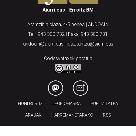
Arantzibia plaza, 4-5 behea | ANDOAIN
Tel.: 943 300 732 | Faxa: 943 300 731
andoain@aiurri.eus | idazkaritza@aiurri.eus
Codesyntaxek garatua
HONI BURUZ
LEGE OHARRA
PUBLIZITATEA
ARAUAK
HARREMANETARAKO
RSS