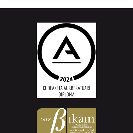
Aiurri.eus - Erroitz BM