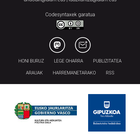
Codesyntaxek garatua
HONI BURUZ
LEGE OHARRA
PUBLIZITATEA
ARAUAK
HARREMANETARAKO
RSS