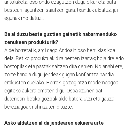
antolaketa; oso ondo ezagutzen dugu elkar eta bata
besteari laguntzen saiatzen gara; txandak aldatuz, jai
egunak moldatuz...
Ba al duzu beste guztien gainetik nabarmenduko
zenukeen produkturik?
Alde horretatik, argi dago Andoain oso herri klasikoa
dela. Betiko produktuak dira hemen izarrak; hojaldre edo
hostopilak eta pastak saltzen dira gehien. Nolanahi ere,
zorte handia dugu jendeak gugan konfiantza handia
erakusten duelako. Horrek, gozogintza modernoagoa
egiteko aukera ematen digu. Ospakizunen bat
dutenean, betiko gozoak alde batera utzi eta gauza
bereziagoak nahi izaten dituzte.
Asko aldatzen al da jendearen eskaera urte