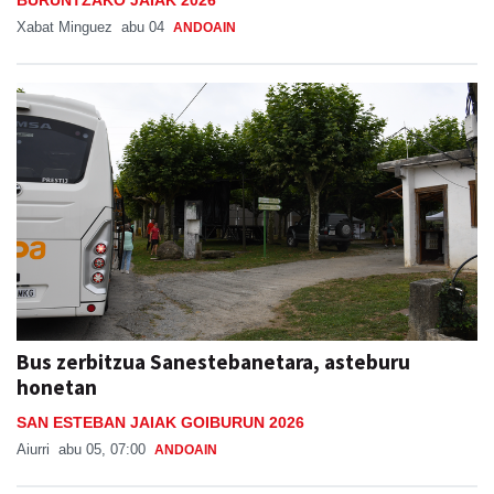
Xabat Minguez
abu 04
ANDOAIN
Bus zerbitzua Sanestebanetara, asteburu
honetan
SAN ESTEBAN JAIAK GOIBURUN 2026
Aiurri
abu 05, 07:00
ANDOAIN