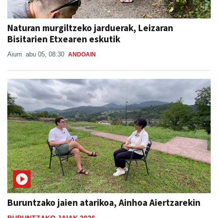
Naturan murgiltzeko jarduerak, Leizaran
Bisitarien Etxearen eskutik
Aiurri
abu 05, 08:30
ANDOAIN
Buruntzako jaien atarikoa, Ainhoa Aiertzarekin
BURUNTZAKO JAIAK 2026