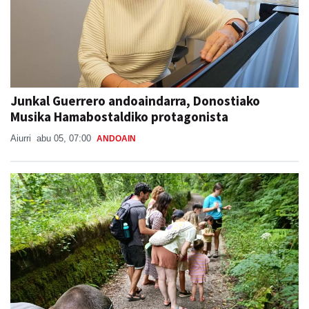
Junkal Guerrero andoaindarra, Donostiako
Musika Hamabostaldiko protagonista
Aiurri
abu 05, 07:00
ANDOAIN