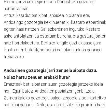
Hemezortzi urte egin nituen Donostiako gozotegi
hartan lanean.
Arituz ikasi dut batik bat lanbidea. Nolanahi ere,
Andoaingo gozotegia ireki nuenetik, ikastaro ezberdinak
egiten hasi nintzen. Gai ezberdinen inguruko ikastaro
asko antolatzen da estatuan barrena, eta gustura joaten
naiz horrelakoetara. Bertako langile guztiak pasa gara
ikastaroren batetik, norberari dagokion arloan gehiago
trebatzeko.
Andoainen gozotegia jarri zenuela aipatu duzu.
Nolaz hartu zenuen erabaki hura?
Emazteak beti aipatzen zuen gozotegia jartzeko ideia
hori. Egun batez, Andoainen pasiatzen genbiltzala,
Zumea kaleko gozotegia salgai zegoela zioen karteltxo
bat ikusi genuen. Deitu, eta gure bizitzako proiektu berri