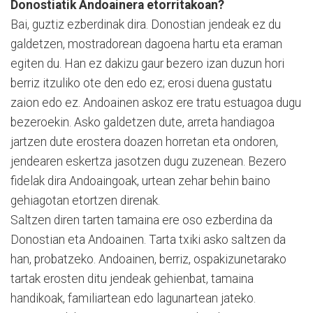
Donostiatik Andoainera etorritakoan?
Bai, guztiz ezberdinak dira. Donostian jendeak ez du
galdetzen, mostradorean dagoena hartu eta eraman
egiten du. Han ez dakizu gaur bezero izan duzun hori
berriz itzuliko ote den edo ez; erosi duena gustatu
zaion edo ez. Andoainen askoz ere tratu estuagoa dugu
bezeroekin. Asko galdetzen dute, arreta handiagoa
jartzen dute erostera doazen horretan eta ondoren,
jendearen eskertza jasotzen dugu zuzenean. Bezero
fidelak dira Andoaingoak, urtean zehar behin baino
gehiagotan etortzen direnak.
Saltzen diren tarten tamaina ere oso ezberdina da
Donostian eta Andoainen. Tarta txiki asko saltzen da
han, probatzeko. Andoainen, berriz, ospakizunetarako
tartak erosten ditu jendeak gehienbat, tamaina
handikoak, familiartean edo lagunartean jateko.