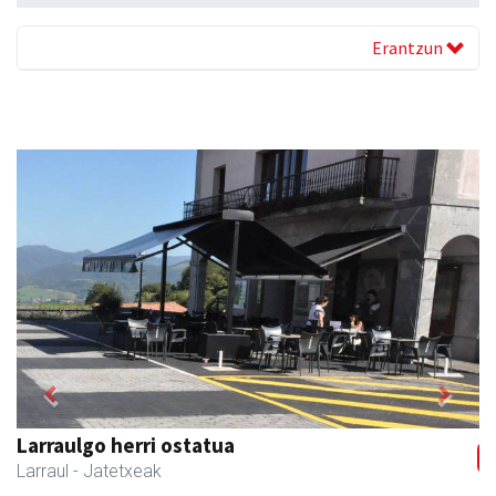
Erantzun
Previous
Next
Larraulgo herri ostatua
Larraul
- Jatetxeak