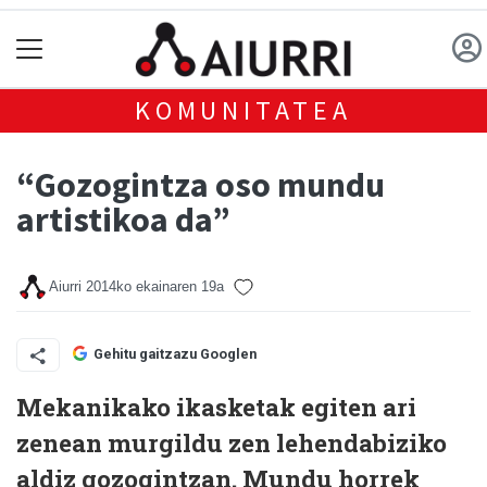
KOMUNITATEA
“Gozogintza oso mundu
artistikoa da”
Aiurri
2014ko ekainaren 19a
Gehitu gaitzazu Googlen
Mekanikako ikasketak egiten ari
zenean murgildu zen lehendabiziko
aldiz gozogintzan. Mundu horrek