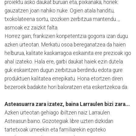
proiektu asko daukat buruan eta, pixkanaka, horiek
gauzatzen joan nahiko nuke. Ogien atala handitu,
txokolateena sortu, izozkien zerbitzua mantendu...,
asmoak ez zaizkit falta.
Horrez gain, frankizien konpetentzia gogorra izan dugu
azken urteotan. Merkatu osoa bereganatzea da haien
helburua, kalitate kaskarragoa eskainita ere prezioak igo
ahal izateko. Hala ere, garbi daukat haiek ezin dutela
guk eskaintzen dugun zerbitzua berdindu edota gure
produktuen kalitatea errepikatu. Hona etortzen diren
bezeroek badakite hori baloratzen eta eskertzekoa da.
Asteasuarra zara izatez, baina Larraulen bizi zara...
Azken urteotan gehiago ibiltzen naiz Larraulen
Asteasun baino. Gozotegiak libre uzten dizkidan
tartetxoak umeekin eta familiarekin egoteko