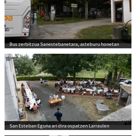
Bus zerbitzua Sanestebanetara, asteburu honetan
San Esteban Eguna ari dira ospatzen Larraulen