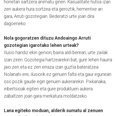
honetan sartzera animatu ginen. Kasualitate hutsa izan
zen aukera hura sortzea eta geroztik, hementxe ari
gara, Arruti gozotegian. Bederatzi urte joan dira
dagoeneko.
Nola gogoratzen dituzu Andoaingo Arruti
gozotegian igarotako lehen urteak?
Ilusio handiz ekin genion, baina aldi berean, urte zailak
izan ziren. Gozotegia hartzearekin bat, gure lehen haurra
jaio zen eta ez zen erraza izan guztia bateratzea.
Nolanahi ere, ilusiorik ez genuen falta eta gaur egunean
oso pozik gaude egin genuen aukerarekin. Pixkanaka,
inbertsioak egiten eta gure produktuen aukera
zabaltzen joan gara merkatura moldatzeko.
Lana egiteko moduan, alderik sumatu al zenuen