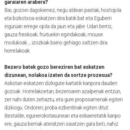
garaiaren arabera?
Bai, gozoei dagokienez, negu aldean pastak, hostopila
eta bizkotxoa eskatzen dira batik bat eta Eguberri
inguruan errege opila da jaun eta jabe. Udan berriz,
gauza freskoak; fruituekin egindakoak, mouse
modukoak..., izozkiak baino gehiago saltzen dira
horrelakoak.
Bezero batek gozo bereziren bat eskatzen
dizunean, nolakoa izaten da sortze prozesua?
Askotan eskatzen dizkigute kartatik kanpora dauden
gozoak. Horrelakoetan, bezeroaren azalpenak entzun,
zer nahi duten zehaztu, eta gure proposamenak egiten
dizkiogu. Ondoren, proba ezberdinak egiten ditut.
Bestalde, egunerokotasunean eta eskaeretatik kanpo
ere, gauza berriak ateratzen saiatzen gara beti, nahiz