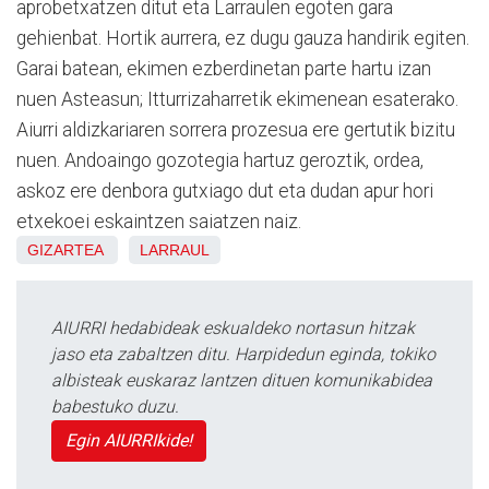
aprobetxatzen ditut eta Larraulen egoten gara
gehienbat. Hortik aurrera, ez dugu gauza handirik egiten.
Garai batean, ekimen ezberdinetan parte hartu izan
nuen Asteasun; Itturrizaharretik ekimenean esaterako.
Aiurri aldizkariaren sorrera prozesua ere gertutik bizitu
nuen. Andoaingo gozotegia hartuz geroztik, ordea,
askoz ere denbora gutxiago dut eta dudan apur hori
etxekoei eskaintzen saiatzen naiz.
GIZARTEA
LARRAUL
AIURRI hedabideak eskualdeko nortasun hitzak
jaso eta zabaltzen ditu. Harpidedun eginda, tokiko
albisteak euskaraz lantzen dituen komunikabidea
babestuko duzu.
Egin AIURRIkide!