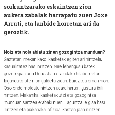
sorkuntzarako eskaintzen zion
aukera zabalak harrapatu zuen Joxe
Arruti, eta lanbide horretan ari da
geroztik.
Noiz eta nola abiatu zinen gozogintza munduan?
Gaztetan, mekanikako ikasketak egiten ari nintzela,
kasualitatez hasi nintzen. Nire lehengusu batek
gozotegia zuen Donostian eta udako hilabeteetan
lagunduko ote nion galdetu zidan. Baiezkoa eman nion.
Oso ondo moldatu nintzen udara hartan; gustura ibili
nintzen. Mekanika ikasketak utzi eta gozogintza
munduan sartzea erabaki nuen. Laguntzaile gisa hasi
nintzen eta pixkanaka, ofizioa ikasten joan nintzen.