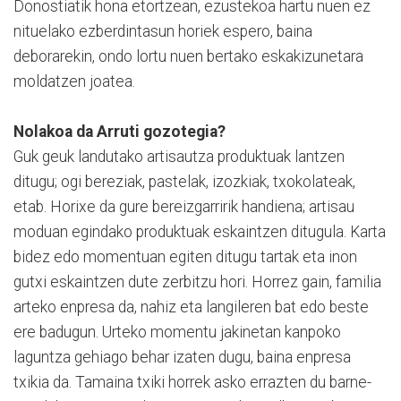
Donostiatik hona etortzean, ezustekoa hartu nuen ez
nituelako ezberdintasun horiek espero, baina
deborarekin, ondo lortu nuen bertako eskakizunetara
moldatzen joatea.
Nolakoa da Arruti gozotegia?
Guk geuk landutako artisautza produktuak lantzen
ditugu; ogi bereziak, pastelak, izozkiak, txokolateak,
etab. Horixe da gure bereizgarririk handiena; artisau
moduan egindako produktuak eskaintzen ditugula. Karta
bidez edo momentuan egiten ditugu tartak eta inon
gutxi eskaintzen dute zerbitzu hori. Horrez gain, familia
arteko enpresa da, nahiz eta langileren bat edo beste
ere badugun. Urteko momentu jakinetan kanpoko
laguntza gehiago behar izaten dugu, baina enpresa
txikia da. Tamaina txiki horrek asko errazten du barne-