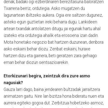
denak, badaki ogi ezberdinaren berezitasuna baloratzen.
Txarrena berriz, ordutegia. Asko mugatzen du
lagunartean ibiltzeko aukera. Ogia ere saltzen dugunez,
asteko egun guztietan ireki beharra dugu. Lankideen
artean txandak antolatzen ditugu jai egunak hartu ahal
izateko eta ordutegia ahalik eta erosoena izan dadin.
Mota honetako negozio bat hartzen duzunean, denbora
asko eskaini behar diozu. Zenbat eskaini, huraxe
hartzen dizu eta gainera, beti geratzen zara gehiago
eman behar diozun sentsazioarekin.
Etorkizunari begira, zeintzuk dira zure asmo
nagusiak?
Gauza larri dago, baina jendearen bultzadak jarraitzera
animatzen gaitu. Nire lan bizitza hona bideratu nuen eta
aurrera egiteko gogoa dut. Zerbitzua hobetzeko asmoz,