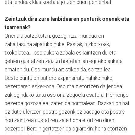
eta jendeak klasikoetara jotzen duen gehienbat.
Zeintzuk dira zure lanbidearen punturik onenak eta
txarrenak?
Onena aipatzekotan, gozogintza munduaren
zabaltasuna aipatuko nuke. Pastak, bizkotxoak,
txokolatea..., oso aukera zabala eskaintzen du eta
gehien gustatzen zaizun horretan lan egiteko aukera
ematen du. Oso mundu artistikoa da, sortzailea.
Beste puntu on bat ere azpimarratu nahiko nuke;
bezeroaren esker-ona. Oso maiz etortzen da jendea
zuk egindako tarta oso ona zegoela esatera. Hemengo
bezeroa gozozalea izaten da normalean. Bazkari on bat
ez dute ulertzen postre gozorik ez badago eta postre
hori zaintzea gustatzen zaie hona etortzen diren
bezeroei. Berdin gertatzen da ogiarekin; hona etortzen