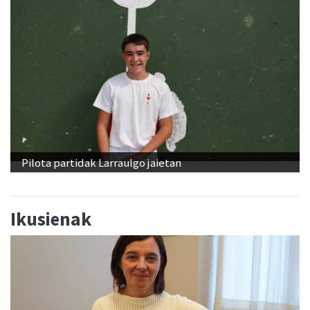
Pilota partidak Larraulgo jaietan
Ikusienak