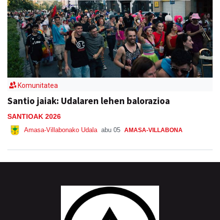
Komunitatea
Santio jaiak: Udalaren lehen balorazioa
SANTIOAK 2026
Amasa-Villabonako Udala
abu 05
AMASA-VILLABONA