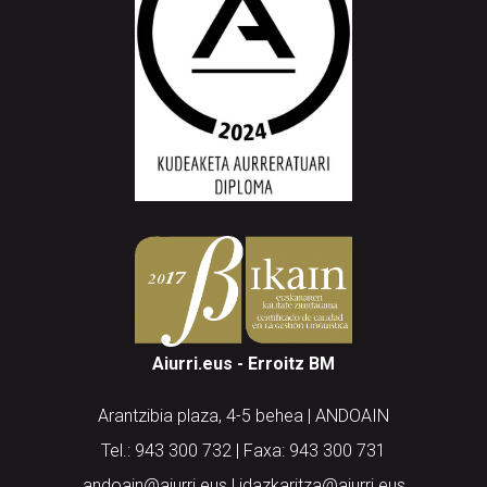
Aiurri.eus - Erroitz BM
Arantzibia plaza, 4-5 behea | ANDOAIN
Tel.: 943 300 732 | Faxa: 943 300 731
andoain@aiurri.eus | idazkaritza@aiurri.eus