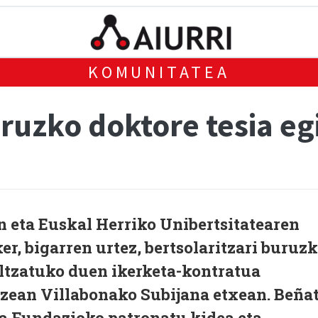
KOMUNITATEA
uruzko doktore tesia eg
 eta Euskal Herriko Unibertsitatearen
er, bigarren urtez, bertsolaritzari buruz
ultzatuko duen ikerketa-kontratua
izean Villabonako Subijana etxean. Beña
 Fundazioko patronatu kidea eta