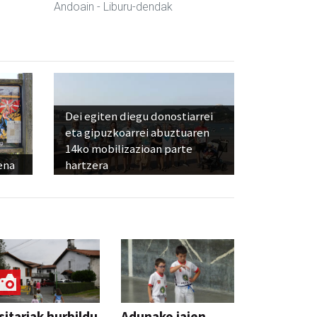
Andoain
- Liburu-dendak
Dei egiten diegu donostiarrei
eta gipuzkoarrei abuztuaren
14ko mobilizazioan parte
ena
hartzera
sitariak hurbildu
Adunako jaien