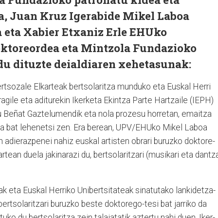
, Juan Kruz Igerabide Mikel Laboa
 eta Xabier Etxaniz Erle EHUko
ektoreordea eta Mintzola Fundazioko
du dituzte deialdiaren xehetasunak:
rtsozale Elkarteak bertsolaritza munduko eta Euskal Herri
agile eta aditurekin Ikerketa Ekintza Parte Hartzaile (IEPH)
u Beñat Gaztelumendik eta nola prozesu horretan, emaitza
enda bat lehenetsi zen. Era berean, UPV/EHUko Mikel Laboa
n adierazpenei nahiz euskal artisten obrari buruzko doktore-
tean duela jakinarazi du, bertsolaritzari (musikari eta dantza
k eta Euskal Herriko Unibertsitateak sinatutako lankidetza-
ertsolaritzari buruzko beste doktorego-tesi bat jarriko da
uko du bertsolaritza zein talaiatatik aztertu nahi duen. Iker-