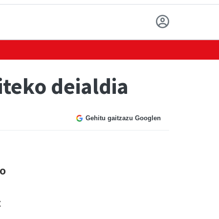
iteko deialdia
Gehitu gaitzazu Googlen
ko
t