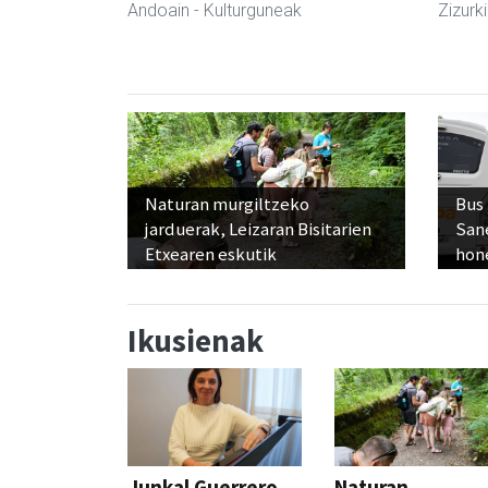
Andoain
- Kulturguneak
Zizurki
Naturan murgiltzeko
Bus
jarduerak, Leizaran Bisitarien
San
Etxearen eskutik
hon
Ikusienak
Junkal Guerrero
Naturan