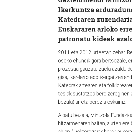
Ikerkuntza arduraduna
Katedraren zuzendaria
Euskararen arloko err
patronatu kideak azal
2011 eta 2012 urteetan zehar, Be
osoko ehundik gora bertsozale, er
prozesua gauzatu zuela azaldu d
gisa, iker-lerro edo ikergai zerr
Katedrak artearen eta folkloreare
tesiak sustatzea bere zereginen ar
bezala) arreta berezia eskainiz.
Aipatu bezala, Mintzola Fundazioa
hitzarmenaren baitan, aurten ere b
abian. "Doktoregaiak berak aukerat