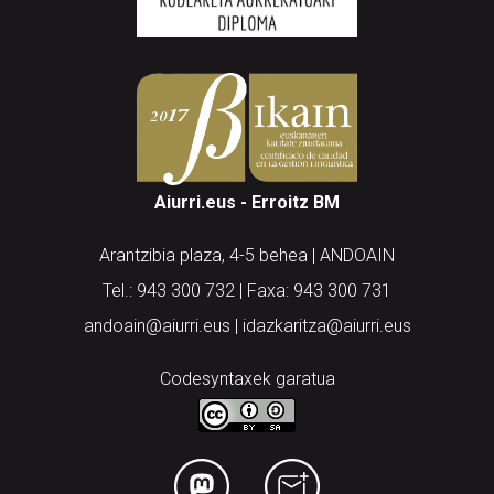
Aiurri.eus - Erroitz BM
Arantzibia plaza, 4-5 behea | ANDOAIN
Tel.: 943 300 732 | Faxa: 943 300 731
andoain@aiurri.eus | idazkaritza@aiurri.eus
Codesyntaxek garatua