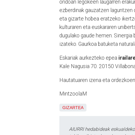
ondoan legokeen laugarren erakun
ezberdinak gauzatzen laguntzen die
eta gizarte hobea eratzeko ikertz
kulturaren eta euskararen unibert
dugulako gaude hemen. Sinergia 
izateko. Gaurkoa batuketa natural
Eskariak aurkezteko epea
irailar
Kale Nagusia 70. 20150 Villabona
Hautatuaren izena eta ordezkoe
MintzoolaM
GIZARTEA
AIURRI hedabideak eskualdeko n