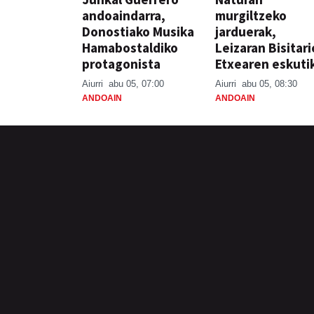
andoaindarra,
murgiltzeko
Donostiako Musika
jarduerak,
Hamabostaldiko
Leizaran Bisitar
protagonista
Etxearen eskuti
Aiurri
abu 05, 07:00
Aiurri
abu 05, 08:30
ANDOAIN
ANDOAIN