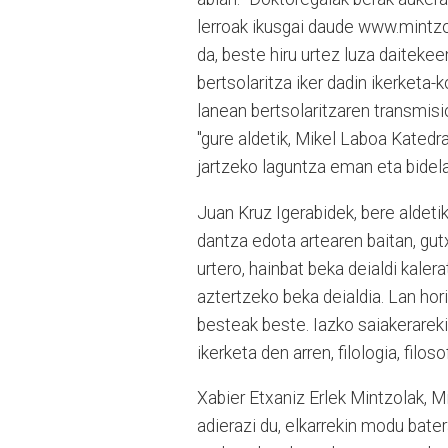
lerroak ikusgai daude www.mintzo
da, beste hiru urtez luza daitekee
bertsolaritza iker dadin ikerketa-k
lanean bertsolaritzaren transmis
"gure aldetik, Mikel Laboa Katedr
jartzeko laguntza eman eta bidela
Juan Kruz Igerabidek, bere aldeti
dantza edota artearen baitan, gutx
urtero, hainbat beka deialdi kalera
aztertzeko beka deialdia. Lan hor
besteak beste. Iazko saiakerareki
ikerketa den arren, filologia, filo
Xabier Etxaniz Erlek Mintzolak, M
adierazi du, elkarrekin modu bater