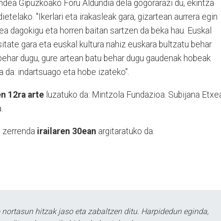
dea Gipuzkoako Foru Aldundia dela gogorarazi du, ekintza
telako. "Ikerlari eta irakasleak gara, gizartean aurrera egin
ea dagokigu eta horren baitan sartzen da beka hau. Euskal
sitate gara eta euskal kultura nahiz euskara bultzatu behar
behar dugu, gure artean batu behar dugu gaudenak hobeak
a da: indartsuago eta hobe izateko".
en 12ra arte
luzatuko da: Mintzola Fundazioa. Subijana Etxe
.
n zerrenda
irailaren 30ean
argitaratuko da.
ortasun hitzak jaso eta zabaltzen ditu. Harpidedun eginda,