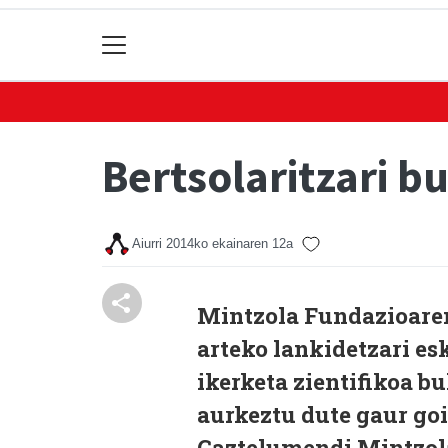
Bertsolaritzari b
Aiurri
2014ko ekainaren 12a
Mintzola Fundazioaren
arteko lankidetzari esk
ikerketa zientifikoa b
aurkeztu dute gaur go
Gaztelumendi Mintzola