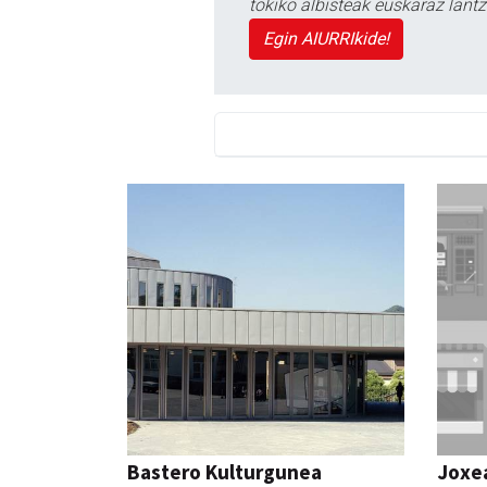
tokiko albisteak euskaraz lan
Egin AIURRIkide!
Bastero Kulturgunea
Joxe