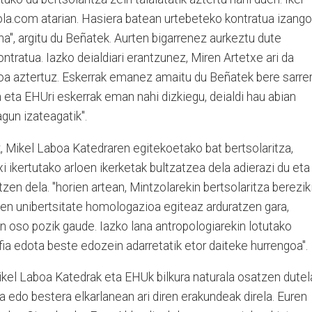
la.com atarian. Hasiera batean urtebeteko kontratua izango
na", argitu du Beñatek. Aurten bigarrenez aurkeztu dute
ontratua. Iazko deialdiari erantzunez, Miren Artetxe ari da
ioa aztertuz. Eskerrak emanez amaitu du Beñatek bere sarrer
a eta EHUri eskerrak eman nahi dizkiegu, deialdi hau abian
gun izateagatik".
k, Mikel Laboa Katedraren egitekoetako bat bertsolaritza,
i ikertutako arloen ikerketak bultzatzea dela adierazi du eta
tzen dela. "horien artean, Mintzolarekin bertsolaritza berezik
ien unibertsitate homologazioa egiteaz arduratzen gara,
n oso pozik gaude. Iazko lana antropologiarekin lotutako
sofia edota beste edozein adarretatik etor daiteke hurrengoa".
ikel Laboa Katedrak eta EHUk bilkura naturala osatzen dutel
a edo bestera elkarlanean ari diren erakundeak direla. Euren