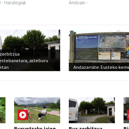
l
- Harategiak
Andoain
-
 zerbitzua
estebanetara, asteburu
etan
Andazarrate: Eusteko kem
Buruntzako jaien
Bus zerbitzua
Bi