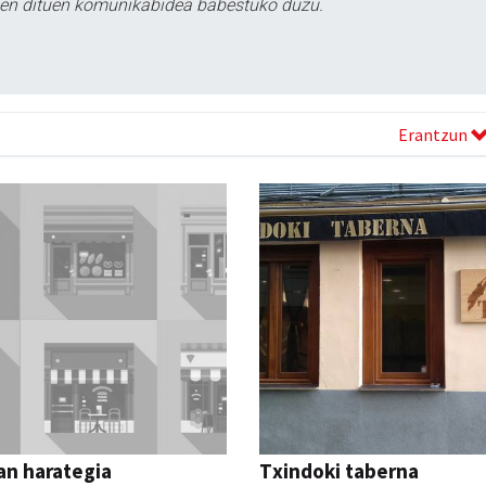
tzen dituen komunikabidea babestuko duzu.
Erantzun
an harategia
Txindoki taberna