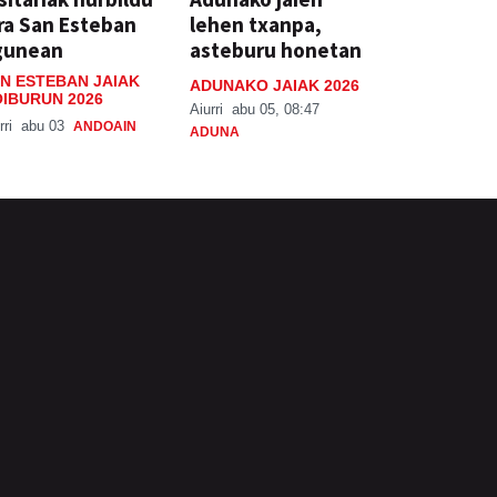
ra San Esteban
lehen txanpa,
gunean
asteburu honetan
N ESTEBAN JAIAK
ADUNAKO JAIAK 2026
IBURUN 2026
Aiurri
abu 05, 08:47
rri
abu 03
ANDOAIN
ADUNA