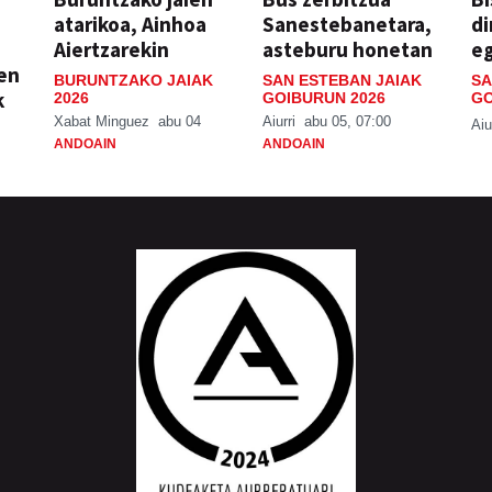
atarikoa, Ainhoa
Sanestebanetara,
di
Aiertzarekin
asteburu honetan
e
ien
BURUNTZAKO JAIAK
SAN ESTEBAN JAIAK
SA
k
2026
GOIBURUN 2026
GO
Xabat Minguez
abu 04
Aiurri
abu 05, 07:00
Aiu
ANDOAIN
ANDOAIN