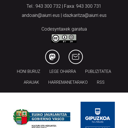
Tel.: 943 300 732 | Faxa: 943 300 731
andoain@aiurri.eus | idazkaritza@aiurri.eus
Codesyntaxek garatua
HONI BURUZ
LEGE OHARRA
PUBLIZITATEA
ARAUAK
HARREMANETARAKO
RSS