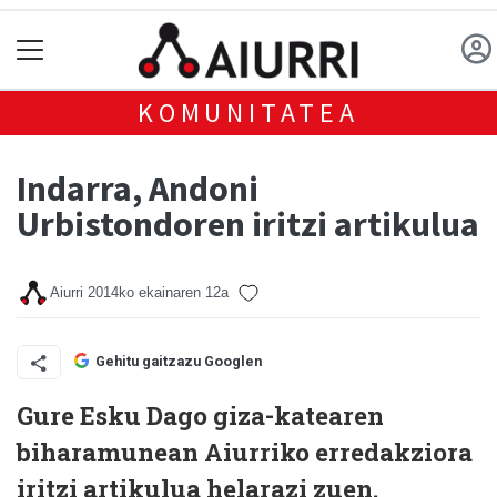
KOMUNITATEA
Indarra, Andoni
Urbistondoren iritzi artikulua
Aiurri
2014ko ekainaren 12a
Gehitu gaitzazu Googlen
Gure Esku Dago giza-katearen
biharamunean Aiurriko erredakziora
iritzi artikulua helarazi zuen.