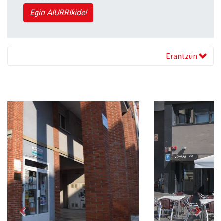
Egin AIURRIkide!
Erantzun
Previous
Next