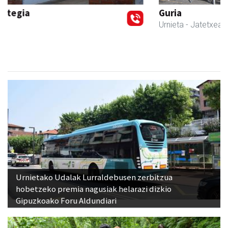
Guria
Urnieta
- Jatetxeak
Urnietako Udalak Lurraldebusen zerbitzua
hobetzeko premia nagusiak helarazi dizkio
Gipuzkoako Foru Aldundiari