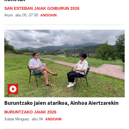
SAN ESTEBAN JAIAK GOIBURUN 2026
Aiurri
abu 05, 07:00
ANDOAIN
Buruntzako jaien atarikoa, Ainhoa Aiertzarekin
BURUNTZAKO JAIAK 2026
Xabat Minguez
abu 04
ANDOAIN