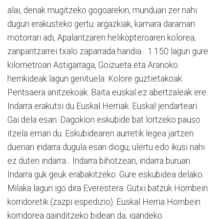
alai, denak mugitzeko gogoarekin, munduari zer nahi
dugun erakusteko gertu: argazkiak, kamara daraman
motorrari adi, Apalantzaren helikopteroaren kolorea,
zanpantzarrei txalo zaparrada handia... 1.150 lagun gure
kilometroan Astigarraga, Goizueta eta Aranoko
herrikideak lagun genituela. Kolore guztietakoak.
Pentsaera anitzekoak. Baita euskal ez abertzaleak ere.
Indarra erakutsi du Euskal Herriak. Euskal jendarteari.
Gai dela esan. Dagokion eskubide bat lortzeko pauso
itzela eman du. Eskubidearen aurretik legea jartzen
duenari indarra dugula esan diogu, ulertu edo ikusi nahi
ez duten indarra... Indarra bihotzean, indarra buruan.
Indarra guk geuk erabakitzeko. Gure eskubidea delako.
Milaka lagun igo dira Everestera. Gutxi batzuk Hornbein
korridoretik (zazpi espedizio). Euskal Herria Hornbein
korridorea gainditzeko bidean da, igandeko