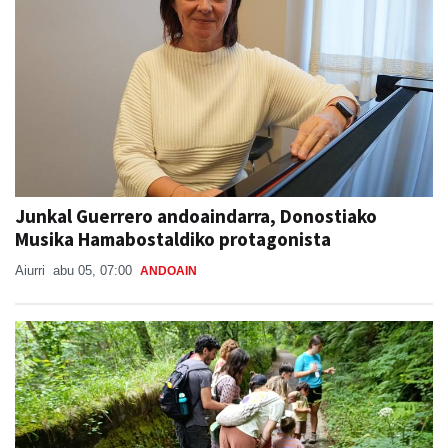
Junkal Guerrero andoaindarra, Donostiako
Musika Hamabostaldiko protagonista
Aiurri
abu 05, 07:00
ANDOAIN