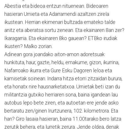
Abestia eta bideoa entzun nituenean. Bideoaren
hasieran Urnieta eta Adarramendi azaltzen zirela
ikustean. Herrian ekimenari bultzada emateko talde
anitz eta aberatsa sortu zenean. Eta ekainaren 8an zer?
Ikaragarria. Eta ekainaren 8ko gauean? ETBko irudiak
ikusten? Malko zorian.
Adinean gora joandako aiton-amon adoretsuak
hunkituta, haur, gazte, heldu, emakume, gizon, ikurrina,
Nafarroako ikurra eta Gure Esku Dagoren leloa eta
kamisetak soinean. Indarra hitza etorri zitzaidan burura,
eta honatx nire hausnarketatxoa. Urnietak beti izan du
militantzia gutxiko herriaren sona, baina igandean lau
autobus lepo bete ziren, eta autoetan ere jende asko
bertaratu zen/ginen Irurtzunera, 102. kilometrora. Eta
han? Giro lasaia hasieran, baina 11:00tarako bero latza
zerutik behera, eta lurretik zerura. Jende oldea, denak