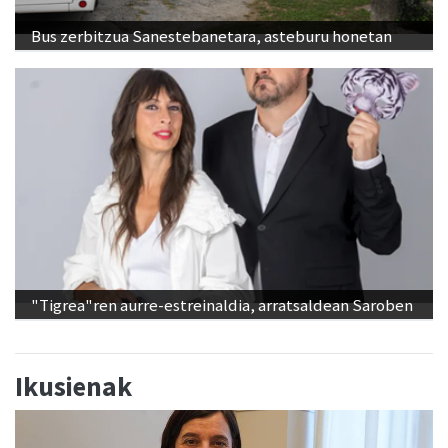
Bus zerbitzua Sanestebanetara, asteburu honetan
"Tigrea"ren aurre-estreinaldia, arratsaldean Saroben
Ikusienak