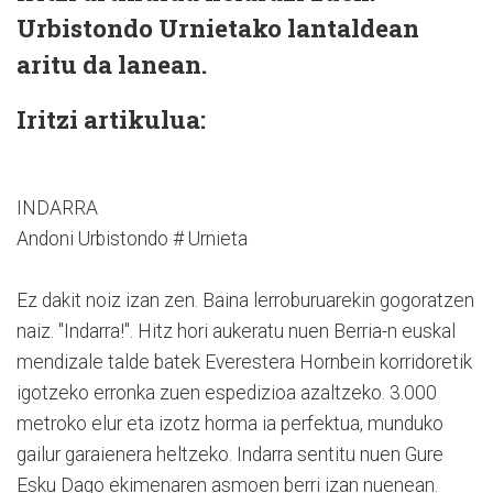
Urbistondo Urnietako lantaldean
aritu da lanean.
Iritzi artikulua:
INDARRA
Andoni Urbistondo # Urnieta
Ez dakit noiz izan zen. Baina lerroburuarekin gogoratzen
naiz. "Indarra!". Hitz hori aukeratu nuen Berria-n euskal
mendizale talde batek Everestera Hornbein korridoretik
igotzeko erronka zuen espedizioa azaltzeko. 3.000
metroko elur eta izotz horma ia perfektua, munduko
gailur garaienera heltzeko. Indarra sentitu nuen Gure
Esku Dago ekimenaren asmoen berri izan nuenean.