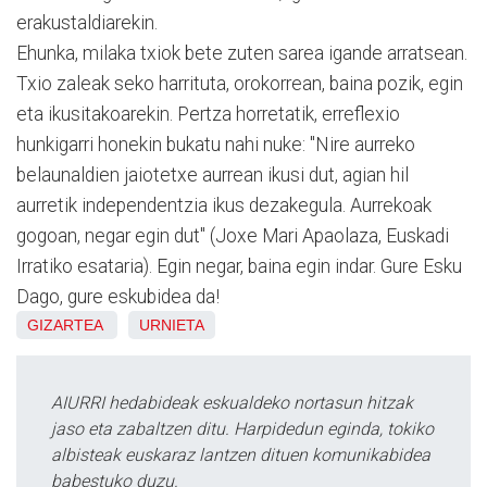
erakustaldiarekin.
Ehunka, milaka txiok bete zuten sarea igande arratsean.
Txio zaleak seko harrituta, orokorrean, baina pozik, egin
eta ikusitakoarekin. Pertza horretatik, erreflexio
hunkigarri honekin bukatu nahi nuke: "Nire aurreko
belaunaldien jaiotetxe aurrean ikusi dut, agian hil
aurretik independentzia ikus dezakegula. Aurrekoak
gogoan, negar egin dut" (Joxe Mari Apaolaza, Euskadi
Irratiko esataria). Egin negar, baina egin indar. Gure Esku
Dago, gure eskubidea da!
GIZARTEA
URNIETA
AIURRI hedabideak eskualdeko nortasun hitzak
jaso eta zabaltzen ditu. Harpidedun eginda, tokiko
albisteak euskaraz lantzen dituen komunikabidea
babestuko duzu.