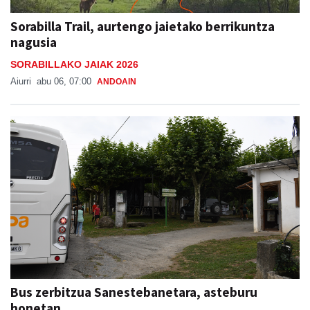
Sorabilla Trail, aurtengo jaietako berrikuntza
nagusia
SORABILLAKO JAIAK 2026
Aiurri
abu 06, 07:00
ANDOAIN
Bus zerbitzua Sanestebanetara, asteburu
honetan