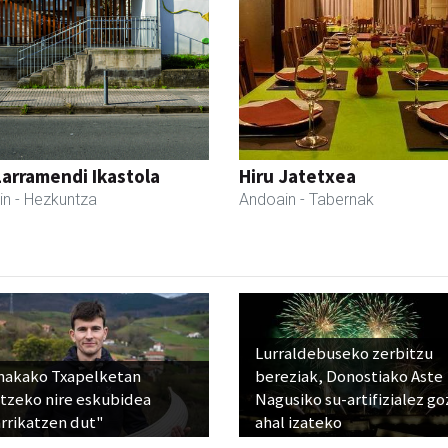
Larramendi Ikastola
Hiru Jatetxea
in
- Hezkuntza
Andoain
- Tabernak
Lurraldebuseko zerbitzu
nakako Txapelketan
bereziak, Donostiako Aste
atzeko nire eskubidea
Nagusiko su-artifizialez g
rrikatzen dut"
ahal izateko