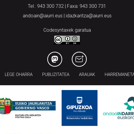
Tel.: 943 300 732 | Faxa: 943 300 731
andoain@aiurri.eus | idazkaritza@aiurri.eus
Codesyntaxek garatua
LEGE OHARRA
PUBLIZITATEA
ARAUAK
HARREMANET