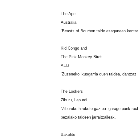
The Ape
Australia
“Beasts of Bourbon talde ezagunean kantari
Kid Congo and
The Pink Monkey Birds
AEB
“Zuzeneko ikusgarria duen taldea, dantzaz b
The Lookers
Ziburu, Lapurdi
“Ziburuko hirukote gaztea garage-punk-roc
bezalako taldeen jarraitzaileak.
Bakelite