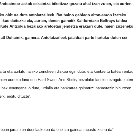
 Andoaindar askok eskaintza bikoitzaz gozatu ahal izan zuten, eta aurten
ko ohitura dute antolatzaileek. Bat baino gehiago aiton-amon izateko
ikus daitezke eta, aurten, denen gainetik Kaliforniako Bellrays taldea
 Kafe Antzokia bezalako aretoetan jendetza erakarri dute, haien zuzenek
at! Dohainik, gainera. Antolatzaileek jaialdian parte hartuko duten sei
artu eta aurkitu nahiko zenukeen diskoa egin dute, eta kontzertu batean entz
eraien aurreko lana den Hard Sweet And Sticky bezalako lanekin ezagutu zute
o baxuenengana jo dute, urdaila eta hankartea golpatuz: nahastezin bihurtzen
ki erditu dituzte”.
boan jarraitzen duenlaukotea da oholtza gainean apustu ziurra da”.