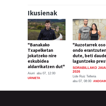
Ikusienak
"Banakako
"Auzotarrek oso
Txapelketan
ondo erantzute
jokatzeko nire
dute, beti daud
eskubidea
laguntzeko pres
aldarrikatzen dut"
SORABILLAKO JAIA
2026
Aiurri
abu 07, 12:00
Lide Ruiz Telleria
URNIETA
abu 07, 08:00
ANDOAI