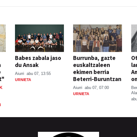
Babes zabala jaso
Burrunba, gazte
Ot
n
du Ansak
euskaltzaleen
la
e
ekimen berria
A
Aiurri
abu 07, 13:55
t"
Beterri-Buruntzan
o
URNIETA
K
Aiurri
abu 07, 07:00
Be
Ala
URNIETA
abu
N