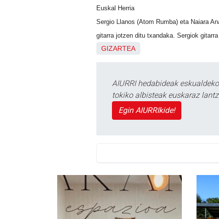
Euskal Herria
Sergio Llanos (Atom Rumba) eta Naiara Anas
gitarra jotzen ditu txandaka. Sergiok gitarr
GIZARTEA
AIURRI hedabideak eskualdeko n
tokiko albisteak euskaraz lan
Egin AIURRIkide!