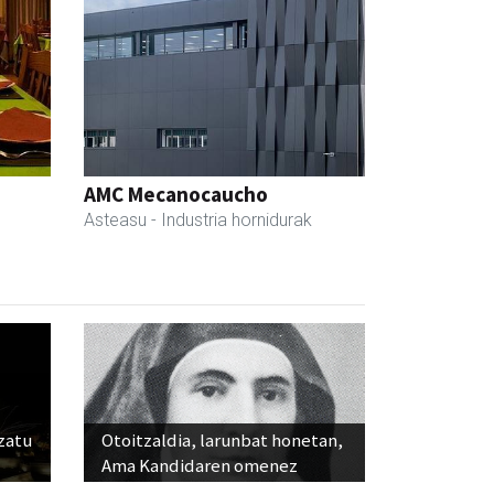
AMC Mecanocaucho
Asteasu
- Industria hornidurak
ozatu
Otoitzaldia, larunbat honetan,
Ama Kandidaren omenez