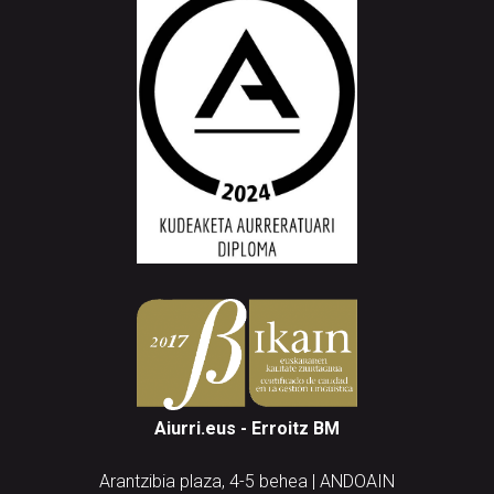
Aiurri.eus - Erroitz BM
Arantzibia plaza, 4-5 behea | ANDOAIN