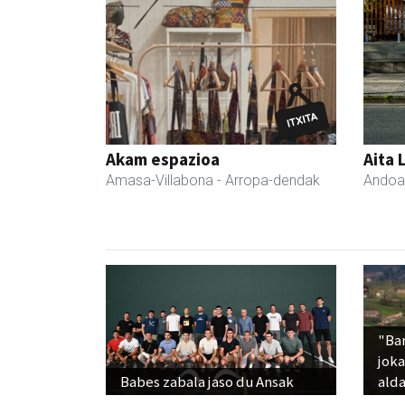
Akam espazioa
Aita 
Amasa-Villabona
- Arropa-dendak
Andoa
"Ba
jok
Babes zabala jaso du Ansak
alda