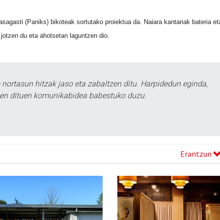
agasti (Paniks) bikoteak sortutako proiektua da. Naiara kantariak bateria et
a jotzen du eta ahotsetan laguntzen dio.
ortasun hitzak jaso eta zabaltzen ditu. Harpidedun eginda,
tzen dituen komunikabidea babestuko duzu.
Erantzun