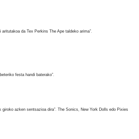
 aritutakoa da Tex Perkins The Ape taldeko arima”.
eteriko festa handi baterako”.
k giroko azken sentsazioa dira”. The Sonics, New York Dolls edo Pixies