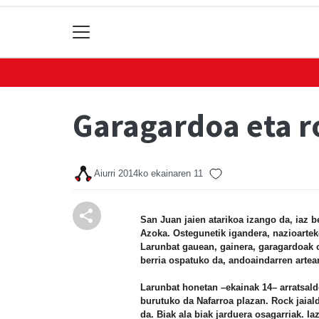
Garagardoa eta r
Aiurri
2014ko ekainaren 11
San Juan jaien atarikoa izango da, iaz b
Azoka. Ostegunetik igandera, nazioartek
Larunbat gauean, gainera, garagardoak o
berria ospatuko da, andoaindarren artea
Larunbat honetan –ekainak 14– arratsald
burutuko da Nafarroa plazan. Rock jaial
da. Biak ala biak jarduera osagarriak. Ia