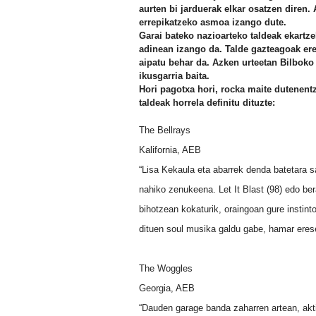
aurten bi jarduerak elkar osatzen diren.
errepikatzeko asmoa izango dute.
Garai bateko nazioarteko taldeak ekartze
adinean izango da. Talde gazteagoak ere 
aipatu behar da. Azken urteetan Bilboko
ikusgarria baita.
Hori pagotxa hori, rocka maite dutenentz
taldeak horrela definitu dituzte:
The Bellrays
Kalifornia, AEB
“Lisa Kekaula eta abarrek denda batetara s
nahiko zenukeena. Let It Blast (98) edo b
bihotzean kokaturik, oraingoan gure instint
dituen soul musika galdu gabe, hamar ereser
The Woggles
Georgia, AEB
“Dauden garage banda zaharren artean, akti