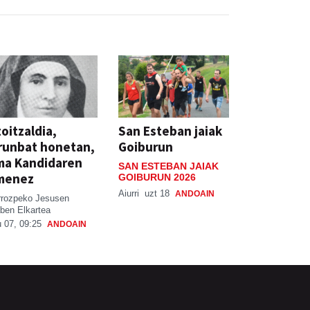
oitzaldia,
San Esteban jaiak
runbat honetan,
Goiburun
ma Kandidaren
SAN ESTEBAN JAIAK
menez
GOIBURUN 2026
Aiurri
uzt 18
ANDOAIN
rrozpeko Jesusen
ben Elkartea
 07, 09:25
ANDOAIN