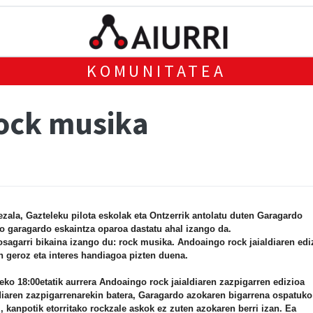
KOMUNITATEA
ock musika
ezala, Gazteleku pilota eskolak eta Ontzerrik antolatu duten Garagardo
o garagardo eskaintza oparoa dastatu ahal izango da.
sagarri bikaina izango du: rock musika. Andoaingo rock jaialdiaren edi
n geroz eta interes handiagoa pizten duena.
eko 18:00etatik aurrera Andoaingo rock jaialdiaren zazpigarren edizioa
diaren zazpigarrenarekin batera, Garagardo azokaren bigarrena ospatuko
z, kanpotik etorritako rockzale askok ez zuten azokaren berri izan. Ea