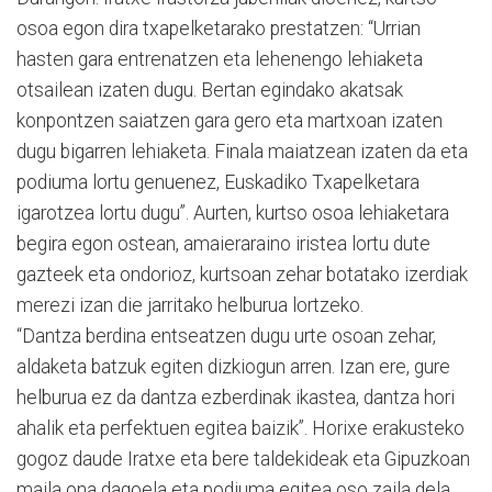
osoa egon dira txapelketarako prestatzen: “Urrian
hasten gara entrenatzen eta lehenengo lehiaketa
otsailean izaten dugu. Bertan egindako akatsak
konpontzen saiatzen gara gero eta martxoan izaten
dugu bigarren lehiaketa. Finala maiatzean izaten da eta
podiuma lortu genuenez, Euskadiko Txapelketara
igarotzea lortu dugu”. Aurten, kurtso osoa lehiaketara
begira egon ostean, amaieraraino iristea lortu dute
gazteek eta ondorioz, kurtsoan zehar botatako izerdiak
merezi izan die jarritako helburua lortzeko.
“Dantza berdina entseatzen dugu urte osoan zehar,
aldaketa batzuk egiten dizkiogun arren. Izan ere, gure
helburua ez da dantza ezberdinak ikastea, dantza hori
ahalik eta perfektuen egitea baizik”. Horixe erakusteko
gogoz daude Iratxe eta bere taldekideak eta Gipuzkoan
maila ona dagoela eta podiuma egitea oso zaila dela