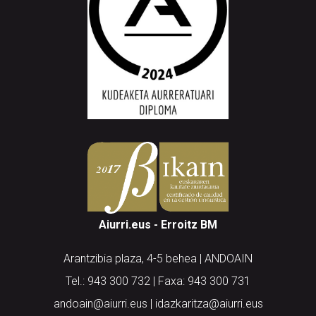
Aiurri.eus - Erroitz BM
Arantzibia plaza, 4-5 behea | ANDOAIN
Tel.: 943 300 732 | Faxa: 943 300 731
andoain@aiurri.eus | idazkaritza@aiurri.eus