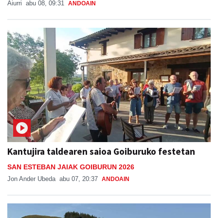
Aiurri
abu 08, 09:31
ANDOAIN
Kantujira taldearen saioa Goiburuko festetan
SAN ESTEBAN JAIAK GOIBURUN 2026
Jon Ander Ubeda
abu 07, 20:37
ANDOAIN