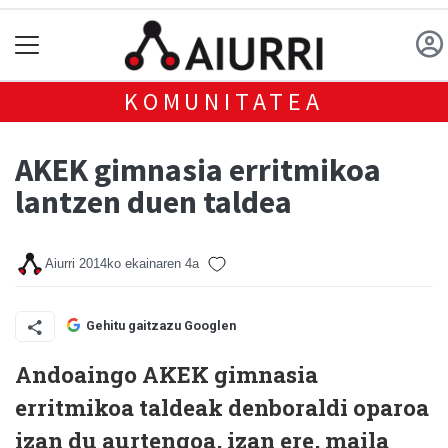
KOMUNITATEA
AKEK gimnasia erritmikoa
lantzen duen taldea
Aiurri
2014ko ekainaren 4a
Gehitu gaitzazu Googlen
Andoaingo AKEK gimnasia
erritmikoa taldeak denboraldi oparoa
izan du aurtengoa, izan ere, maila