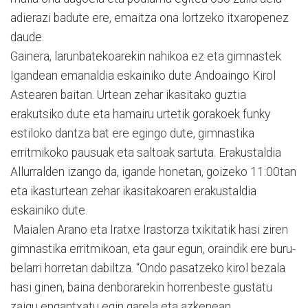
adierazi badute ere, emaitza ona lortzeko itxaropenez
daude.
Gainera, larunbatekoarekin nahikoa ez eta gimnastek
Igandean emanaldia eskainiko dute Andoaingo Kirol
Astearen baitan. Urtean zehar ikasitako guztia
erakutsiko dute eta hamairu urtetik gorakoek funky
estiloko dantza bat ere egingo dute, gimnastika
erritmikoko pausuak eta saltoak sartuta. Erakustaldia
Allurralden izango da, igande honetan, goizeko 11:00tan
eta ikasturtean zehar ikasitakoaren erakustaldia
eskainiko dute.
Maialen Arano eta Iratxe Irastorza txikitatik hasi ziren
gimnastika erritmikoan, eta gaur egun, oraindik ere buru-
belarri horretan dabiltza. “Ondo pasatzeko kirol bezala
hasi ginen, baina denborarekin horrenbeste gustatu
zaigu engantxatu egin garela eta azkenean,