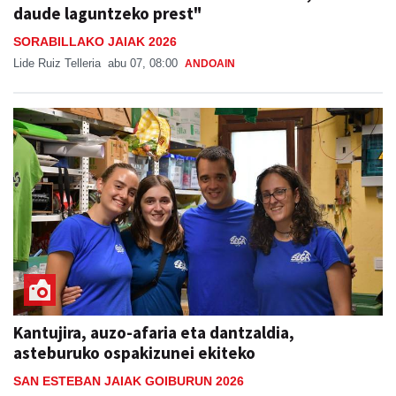
daude laguntzeko prest"
SORABILLAKO JAIAK 2026
Lide Ruiz Telleria
abu 07, 08:00
ANDOAIN
Kantujira, auzo-afaria eta dantzaldia,
asteburuko ospakizunei ekiteko
SAN ESTEBAN JAIAK GOIBURUN 2026