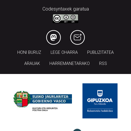
Codesyntaxek garatua
HONI BURUZ
LEGE OHARRA
PUBLIZITATEA
ARAUAK
HARREMANETARAKO
RSS