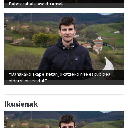
Babes zabala jaso du Ansak
"Banakako Txapelketan jokatzeko nire eskubidea
aldarrikatzen dut"
Ikusienak