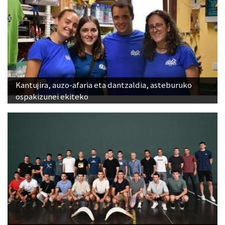
Kantujira, auzo-afaria eta dantzaldia, asteburuko
ospakizunei ekiteko