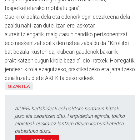
txapelketetarako motibatu gara”.
Oso kirol polita dela eta edonork egin dezakeena dela
azaldu nahi izan dute, izan ere, askotan,
aurreiritziengatik, malgutasun handiko pertsonentzat
edo neskentzat soilik den ustea zabaldu da. “Kirol itxi
bat bezala ikusten da, klubean gaudenok bakarrik
praktikatzen dugun kirola bezala”, dio Iratxek. Horregatik,
jendeari kirola ezagutzeko, praktikatzeko eta jarraitzeko
deia luzatu diete AKEK taldeko kideek.
GIZARTEA
AIURRI hedabideak eskualdeko nortasun hitzak
jaso eta zabaltzen ditu. Harpidedun eginda, tokiko
albisteak euskaraz lantzen dituen komunikabidea
babestuko duzu.