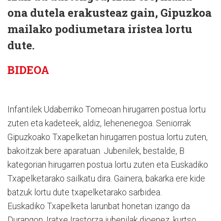
ona dutela erakusteaz gain, Gipuzkoa
mailako podiumetara iristea lortu
dute.
BIDEOA
Infantilek Udaberriko Torneoan hirugarren postua lortu
zuten eta kadeteek, aldiz, lehenenegoa. Seniorrak
Gipuzkoako Txapelketan hirugarren postua lortu zuten,
bakoitzak bere aparatuan. Jubenilek, bestalde, B
kategorian hirugarren postua lortu zuten eta Euskadiko
Txapelketarako sailkatu dira. Gainera, bakarka ere kide
batzuk lortu dute txapelketarako sarbidea.
Euskadiko Txapelketa larunbat honetan izango da
Durangon. Iratxe Irastorza jubenilak dioenez, kurtso