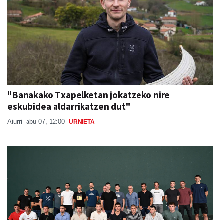
"Banakako Txapelketan jokatzeko nire
eskubidea aldarrikatzen dut"
Aiurri
abu 07, 12:00
URNIETA