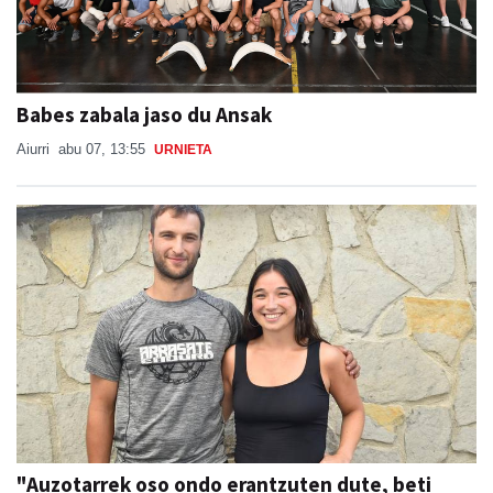
Babes zabala jaso du Ansak
Aiurri
abu 07, 13:55
URNIETA
"Auzotarrek oso ondo erantzuten dute, beti