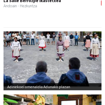
La Salle Berrozpe Ikastetxea
Andoain
- Hezkuntza
Adinekoei omenaldia Adunako plazan