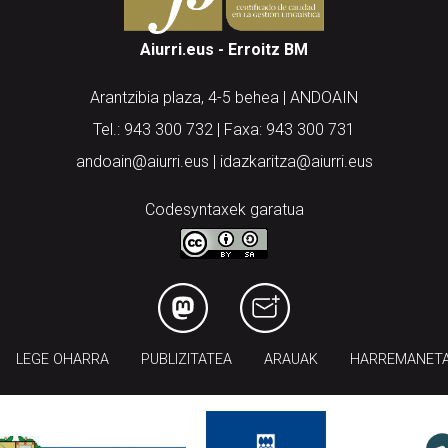
Aiurri.eus - Erroitz BM
Arantzibia plaza, 4-5 behea | ANDOAIN
Tel.: 943 300 732 | Faxa: 943 300 731
andoain@aiurri.eus | idazkaritza@aiurri.eus
Codesyntaxek garatua
LEGE OHARRA
PUBLIZITATEA
ARAUAK
HARREMANET