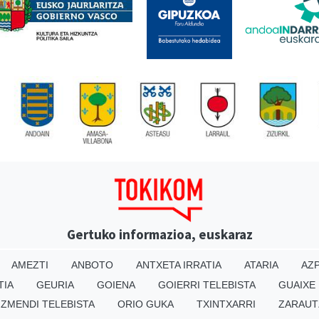
Gertuko informazioa, euskaraz
AMEZTI
ANBOTO
ANTXETA IRRATIA
ATARIA
AZP
TIA
GEURIA
GOIENA
GOIERRI TELEBISTA
GUAIXE
IZMENDI TELEBISTA
ORIO GUKA
TXINTXARRI
ZARAUT