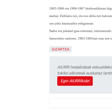
1965-1966 eta 1966-1967 denboraldietan bigar
mailan. Erdilaria zen, eta oso abila zen baloiar
zen joko banatzailea erdigunean.
Nahiz eta jokalari gisa erretiratu, entrenatzai
Sanserekin ondoren; 1983-1985ean izan zen ta
GIZARTEA
AIURRI hedabideak eskualdeko n
tokiko albisteak euskaraz lan
Egin AIURRIkide!