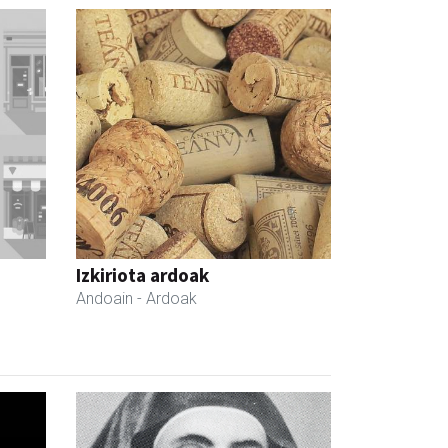
Izkiriota ardoak
Andoain
- Ardoak