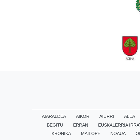
AIARALDEA
AIKOR
AIURRI
ALEA
BEGITU
ERRAN
EUSKALERRIA IRRA
KRONIKA
MAILOPE
NOAUA
O