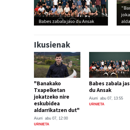
"Ba
jok
Babes zabala jaso du Ansak
alda
Ikusienak
"Banakako
Babes zabala ja
Txapelketan
du Ansak
jokatzeko nire
Aiurri
abu 07, 13:55
eskubidea
URNIETA
aldarrikatzen dut"
Aiurri
abu 07, 12:00
URNIETA