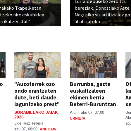
Lurraldebuseko zerbitzu
nakako Txapelketan
bereziak, Donostiako Aste
atzeko nire eskubidea
Nagusiko su-artifizialez g
rrikatzen dut"
ahal izateko
so
"Auzotarrek oso
Burrunba, gazte
Ot
ondo erantzuten
euskaltzaleen
la
dute, beti daude
ekimen berria
A
laguntzeko prest"
Beterri-Buruntzan
o
SORABILLAKO JAIAK
Aiurri
abu 07, 07:00
Be
2026
Ala
URNIETA
Lide Ruiz Telleria
abu
abu 07, 08:00
ANDOAIN