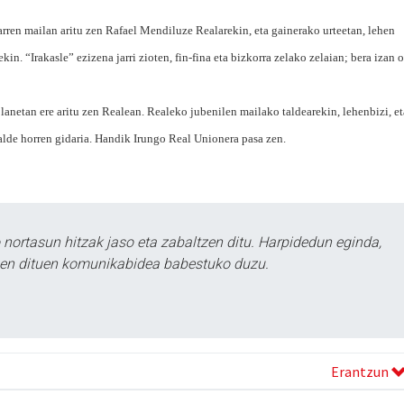
ren mailan aritu zen Rafael Mendiluze Realarekin, eta gainerako urteetan, lehen
ekin. “Irakasle” ezizena jarri zioten, fin-fina eta bizkorra zelako zelaian; bera izan 
le lanetan ere aritu zen Realean. Realeko jubenilen mailako taldearekin, lehenbizi, et
lde horren gidaria. Handik Irungo Real Unionera pasa zen.
ortasun hitzak jaso eta zabaltzen ditu. Harpidedun eginda,
tzen dituen komunikabidea babestuko duzu.
Erantzun