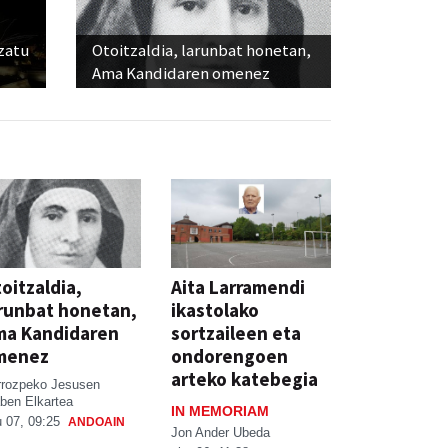
ozatu
Otoitzaldia, larunbat honetan,
Ama Kandidaren omenez
oitzaldia,
Aita Larramendi
runbat honetan,
ikastolako
ma Kandidaren
sortzaileen eta
menez
ondorengoen
arteko katebegia
rrozpeko Jesusen
ben Elkartea
IN MEMORIAM
 07, 09:25
ANDOAIN
Jon Ander Ubeda