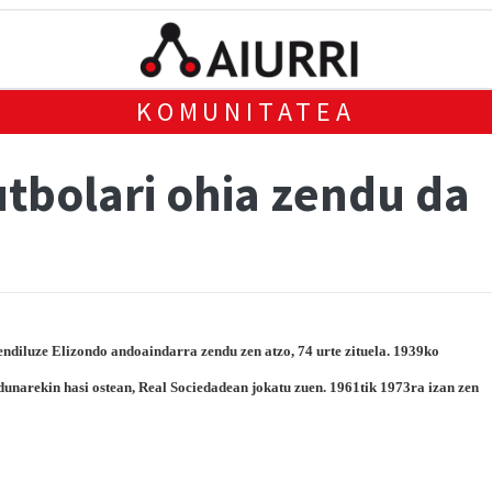
KOMUNITATEA
utbolari ohia zendu da
ndiluze Elizondo andoaindarra zendu zen atzo, 74 urte zituela. 1939ko
ldunarekin hasi ostean, Real Sociedadean jokatu zuen. 1961tik 1973ra izan zen