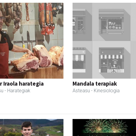
r Iraola harategia
Mandala terapiak
su
- Harategiak
Asteasu
- Kinesiologia