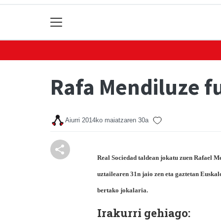
Rafa Mendiluze f
Aiurri
2014ko maiatzaren 30a
Real Sociedad taldean jokatu zuen Rafael Me
uztailearen 31n jaio zen eta gaztetan Euska
bertako jokalaria.
Irakurri gehiago: