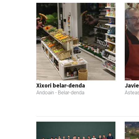
Xixori belar-denda
Javie
Andoain
- Belar-denda
Astea