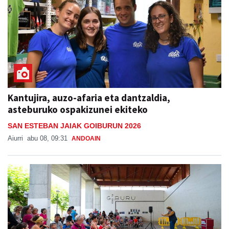
Kantujira, auzo-afaria eta dantzaldia,
asteburuko ospakizunei ekiteko
SAN ESTEBAN JAIAK GOIBURUN 2026
Aiurri
abu 08, 09:31
ANDOAIN