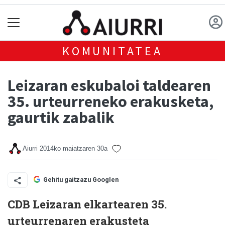
KOMUNITATEA
Leizaran eskubaloi taldearen
35. urteurreneko erakusketa,
gaurtik zabalik
Aiurri
2014ko maiatzaren 30a
Gehitu gaitzazu Googlen
CDB Leizaran elkartearen 35.
urteurrenaren erakusteta