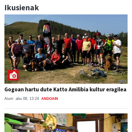
Ikusienak
Gogoan hartu dute Katto Amilibia kultur eragilea
Aiurri
abu 08, 13:24
ANDOAIN