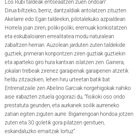
Los Rubi taldeak entseaatzen zuen ondoan".
Dirua biltzeko, berriz, dantzaldiak antolatzen zituzten
Akelarre edo Egan taldeekin, pilotalekuko azpialdean.
Horrela joan ziren, poliki-poliki, eremuak konkistatzen
eta eskubaloiaren errealitatea modu naturalean
zabaltzen herrian. Auzolean jarduten zuten taldekide
guztiek, primeran konpontzen ziren guztiak guztiekin
eta aparteko giro hura kantxan islatzen zen. Gainera,
jokalari trebeak zirenez garaipenak garaipenen atzetik
heldu zitzaizkien, lehen hiru urteetan batik bat.
Entrenatzaile zen Abelino Garciak norgehigokak nahiko
aise irabazten zituela gogorazi du, “fisikoki oso ondo
prestatuta geunden, eta aurkariek soilik aurreneko
zatian egiten ziguten aurre. Bigarrengoan hondoa jotzen
zuten eta 30 goletik gora pilatzen genituen,
eskandaluzko emaitzak lortuz”.