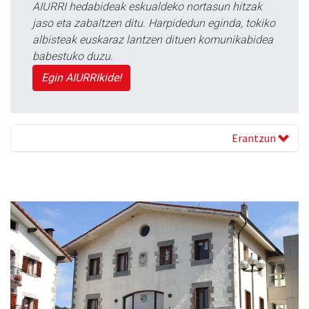
AIURRI hedabideak eskualdeko nortasun hitzak
jaso eta zabaltzen ditu. Harpidedun eginda, tokiko
albisteak euskaraz lantzen dituen komunikabidea
babestuko duzu.
Egin AIURRIkide!
Erantzun