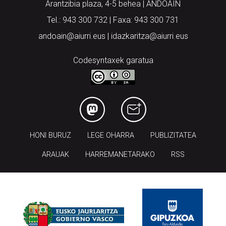
Arantzibia plaza, 4-5 behea | ANDOAIN
Tel.: 943 300 732 | Faxa: 943 300 731
andoain@aiurri.eus | idazkaritza@aiurri.eus
Codesyntaxek garatua
HONI BURUZ
LEGE OHARRA
PUBLIZITATEA
ARAUAK
HARREMANETARAKO
RSS