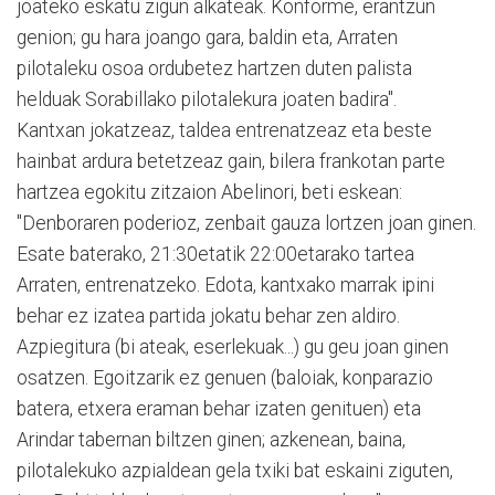
joateko eskatu zigun alkateak. Konforme, erantzun
genion; gu hara joango gara, baldin eta, Arraten
pilotaleku osoa ordubetez hartzen duten palista
helduak Sorabillako pilotalekura joaten badira".
Kantxan jokatzeaz, taldea entrenatzeaz eta beste
hainbat ardura betetzeaz gain, bilera frankotan parte
hartzea egokitu zitzaion Abelinori, beti eskean:
"Denboraren poderioz, zenbait gauza lortzen joan ginen.
Esate baterako, 21:30etatik 22:00etarako tartea
Arraten, entrenatzeko. Edota, kantxako marrak ipini
behar ez izatea partida jokatu behar zen aldiro.
Azpiegitura (bi ateak, eserlekuak...) gu geu joan ginen
osatzen. Egoitzarik ez genuen (baloiak, konparazio
batera, etxera eraman behar izaten genituen) eta
Arindar tabernan biltzen ginen; azkenean, baina,
pilotalekuko azpialdean gela txiki bat eskaini ziguten,