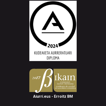
Aiurri.eus - Erroitz BM