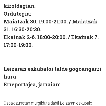
kiroldegian.
Ordutegia:
Maiatzak 30. 19:00-21:00. / Maiatzak
31. 16:30-20:30.
Ekainak 2-6. 18:00-20:00. / Ekainak 7.
17:00-19:00.
Leizaran eskubaloi talde gogoangarri
hura
Erreportajea, jarraian:
Ospakizunetan murgilduta dabil Leizaran eskubaloi