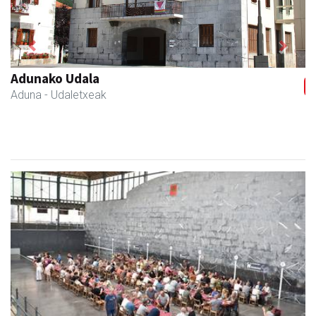
Previous
Next
Adunako Udala
Aduna
- Udaletxeak