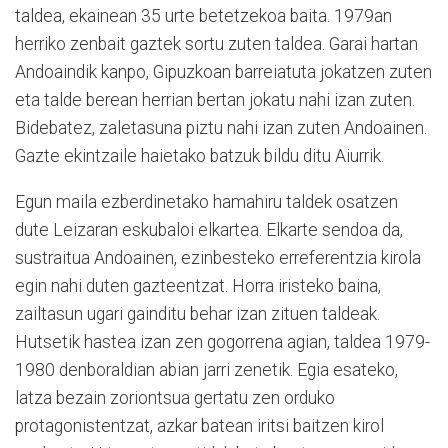
taldea, ekainean 35 urte betetzekoa baita. 1979an
herriko zenbait gaztek sortu zuten taldea. Garai hartan
Andoaindik kanpo, Gipuzkoan barreiatuta jokatzen zuten
eta talde berean herrian bertan jokatu nahi izan zuten.
Bidebatez, zaletasuna piztu nahi izan zuten Andoainen.
Gazte ekintzaile haietako batzuk bildu ditu Aiurrik.
Egun maila ezberdinetako hamahiru taldek osatzen
dute Leizaran eskubaloi elkartea. Elkarte sendoa da,
sustraitua Andoainen, ezinbesteko erreferentzia kirola
egin nahi duten gazteentzat. Horra iristeko baina,
zailtasun ugari gainditu behar izan zituen taldeak.
Hutsetik hastea izan zen gogorrena agian, taldea 1979-
1980 denboraldian abian jarri zenetik. Egia esateko,
latza bezain zoriontsua gertatu zen orduko
protagonistentzat, azkar batean iritsi baitzen kirol