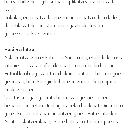
batean biltzeko egitasmoan inplikatzea ez zen zaila
izan".
Jokalari, entrenatzaile, zuzendaritza batzordeko kide...,
denetik izateko prestatu ziren gazteak. Ilusioa,
gainezka erakutsi zuten.
Hasiera latza
Aski arrotza zen eskubaloia Andoainen, eta ederki kosta
zitzaien Leizaran ofizialki onartua izan zedin herrian.
Futbol kirol nagusia eta ia bakarra izatera ohitua zegoen
gizartean, borroka egin behar izan zuten leku propioa
eduki zezaten.
"Zailtasun ugari gainditu behar izan genuen lehen
bizpahiru urteetan, Udal agintariekin batik bat. Oinarrizko
gauzekin ere eztabaidan aritzen ginen. Entrenatzeko
Arrate eskatzerakoan, esate baterako, Leizaur parkera