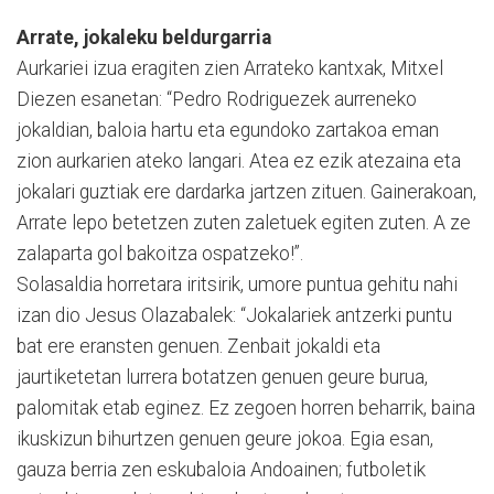
Arrate, jokaleku beldurgarria
Aurkariei izua eragiten zien Arrateko kantxak, Mitxel
Diezen esanetan: “Pedro Rodriguezek aurreneko
jokaldian, baloia hartu eta egundoko zartakoa eman
zion aurkarien ateko langari. Atea ez ezik atezaina eta
jokalari guztiak ere dardarka jartzen zituen. Gainerakoan,
Arrate lepo betetzen zuten zaletuek egiten zuten. A ze
zalaparta gol bakoitza ospatzeko!”.
Solasaldia horretara iritsirik, umore puntua gehitu nahi
izan dio Jesus Olazabalek: “Jokalariek antzerki puntu
bat ere eransten genuen. Zenbait jokaldi eta
jaurtiketetan lurrera botatzen genuen geure burua,
palomitak etab eginez. Ez zegoen horren beharrik, baina
ikuskizun bihurtzen genuen geure jokoa. Egia esan,
gauza berria zen eskubaloia Andoainen; futboletik