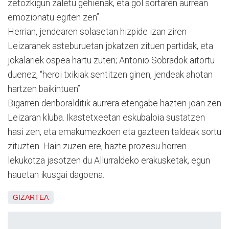
zetozkigun zaletu gehienak, eta gol sortaren aurrean
emozionatu egiten zen”.
Herrian, jendearen solasetan hizpide izan ziren
Leizaranek asteburuetan jokatzen zituen partidak, eta
jokalariek ospea hartu zuten; Antonio Sobradok aitortu
duenez, “heroi txikiak sentitzen ginen, jendeak ahotan
hartzen baikintuen”.
Bigarren denboralditik aurrera etengabe hazten joan zen
Leizaran kluba. Ikastetxeetan eskubaloia sustatzen
hasi zen, eta emakumezkoen eta gazteen taldeak sortu
zituzten. Hain zuzen ere, hazte prozesu horren
lekukotza jasotzen du Allurraldeko erakusketak, egun
hauetan ikusgai dagoena.
GIZARTEA