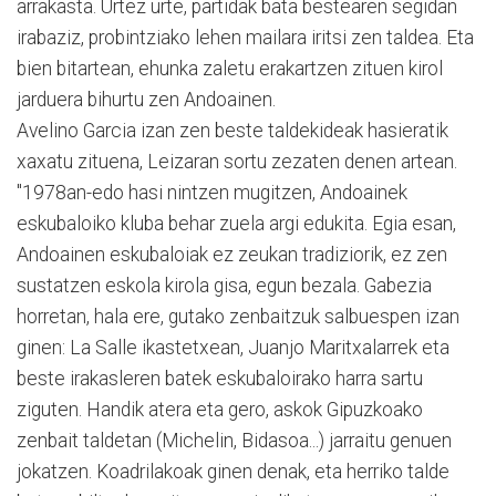
arrakasta. Urtez urte, partidak bata bestearen segidan
irabaziz, probintziako lehen mailara iritsi zen taldea. Eta
bien bitartean, ehunka zaletu erakartzen zituen kirol
jarduera bihurtu zen Andoainen.
Avelino Garcia izan zen beste taldekideak hasieratik
xaxatu zituena, Leizaran sortu zezaten denen artean.
"1978an-edo hasi nintzen mugitzen, Andoainek
eskubaloiko kluba behar zuela argi edukita. Egia esan,
Andoainen eskubaloiak ez zeukan tradiziorik, ez zen
sustatzen eskola kirola gisa, egun bezala. Gabezia
horretan, hala ere, gutako zenbaitzuk salbuespen izan
ginen: La Salle ikastetxean, Juanjo Maritxalarrek eta
beste irakasleren batek eskubaloirako harra sartu
ziguten. Handik atera eta gero, askok Gipuzkoako
zenbait taldetan (Michelin, Bidasoa...) jarraitu genuen
jokatzen. Koadrilakoak ginen denak, eta herriko talde