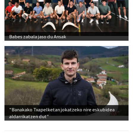
Babes zabala jaso du Ansak
"Banakako Txapelketan jokatzeko nire eskubidea
aldarrikatzen dut"