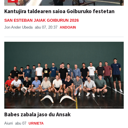
Kantujira taldearen saioa Goiburuko festetan
SAN ESTEBAN JAIAK GOIBURUN 2026
Jon Ander Ubeda
abu 07, 20:37
ANDOAIN
Babes zabala jaso du Ansak
Aiurri
abu 07
URNIETA