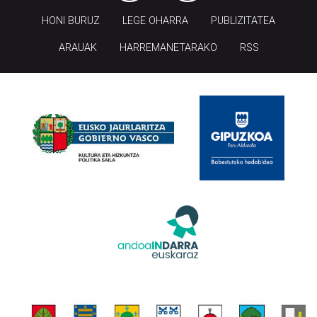
HONI BURUZ
LEGE OHARRA
PUBLIZITATEA
ARAUAK
HARREMANETARAKO
RSS