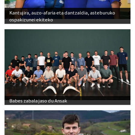
Kantujira, auzo-afaria eta dantzaldia, asteburuko
ospakizunei ekiteko
Babes zabala jaso du Ansak