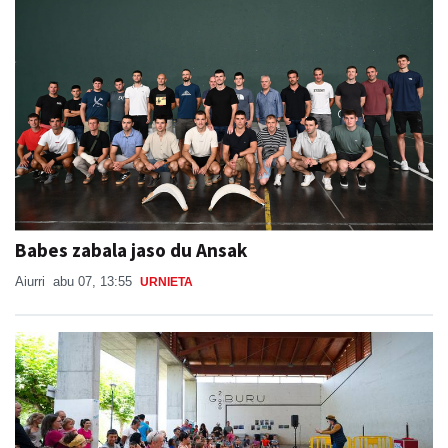
Babes zabala jaso du Ansak
Aiurri
abu 07, 13:55
URNIETA