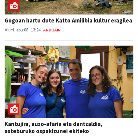
Gogoan hartu dute Katto Amilibia kultur eragilea
Aiurri
abu 08, 13:24
ANDOAIN
Kantujira, auzo-afaria eta dantzaldia,
asteburuko ospakizunei ekiteko