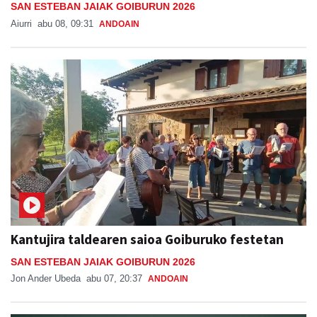
SAN ESTEBAN JAIAK GOIBURUN 2026
Aiurri
abu 08, 09:31
ANDOAIN
Kantujira taldearen saioa Goiburuko festetan
SAN ESTEBAN JAIAK GOIBURUN 2026
Jon Ander Ubeda
abu 07, 20:37
ANDOAIN