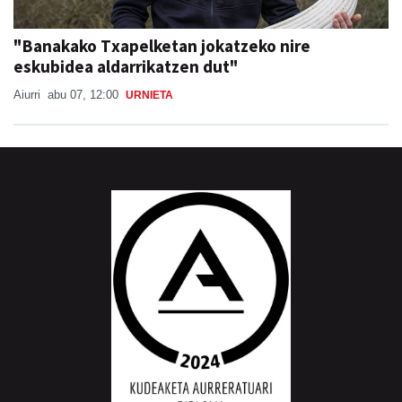
"Banakako Txapelketan jokatzeko nire
eskubidea aldarrikatzen dut"
Aiurri
abu 07, 12:00
URNIETA