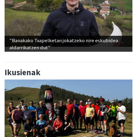
"Banakako Txapelketan jokatzeko nire eskubidea
aldarrikatzen dut"
Ikusienak