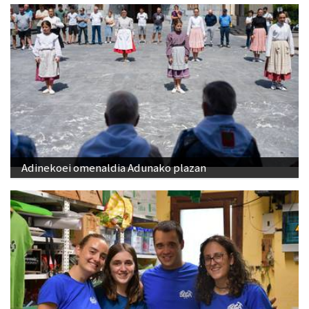
Adinekoei omenaldia Adunako plazan