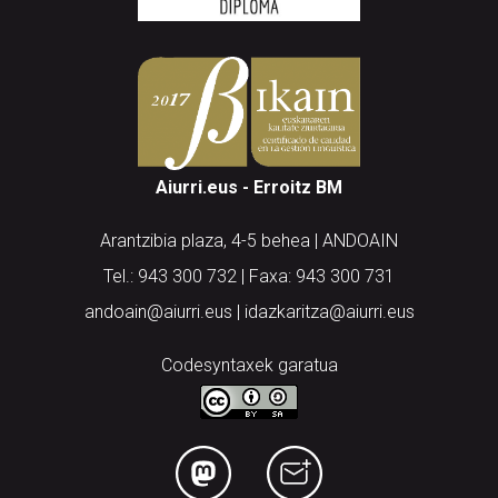
Aiurri.eus - Erroitz BM
Arantzibia plaza, 4-5 behea | ANDOAIN
Tel.: 943 300 732 | Faxa: 943 300 731
andoain@aiurri.eus | idazkaritza@aiurri.eus
Codesyntaxek garatua