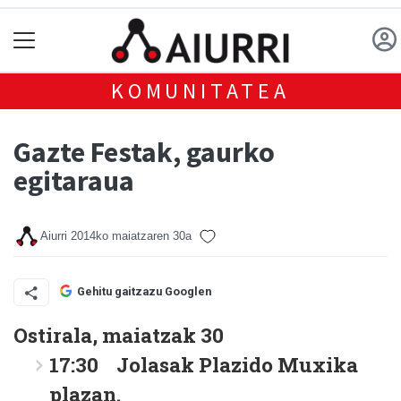
KOMUNITATEA
Gazte Festak, gaurko
egitaraua
Aiurri
2014ko maiatzaren 30a
Gehitu gaitzazu Googlen
Ostirala, maiatzak 30
17:30 Jolasak Plazido Muxika
plazan.