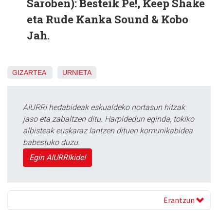
Saroben): Besteik Pe!, Keep Shake
eta Rude Kanka Sound & Kobo
Jah.
GIZARTEA
URNIETA
AIURRI hedabideak eskualdeko nortasun hitzak
jaso eta zabaltzen ditu. Harpidedun eginda, tokiko
albisteak euskaraz lantzen dituen komunikabidea
babestuko duzu.
Egin AIURRIkide!
Erantzun