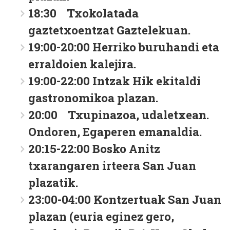
18:30 Txokolatada
gaztetxoentzat Gaztelekuan.
19:00-20:00 Herriko buruhandi eta
erraldoien kalejira.
19:00-22:00 Intzak Hik ekitaldi
gastronomikoa plazan.
20:00 Txupinazoa, udaletxean.
Ondoren, Egaperen emanaldia.
20:15-22:00 Bosko Anitz
txarangaren irteera San Juan
plazatik.
23:00-04:00 Kontzertuak San Juan
plazan (euria eginez gero,