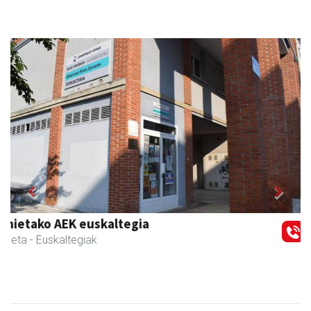
Previous
Next
Guria
Urnieta
- Jatetxeak