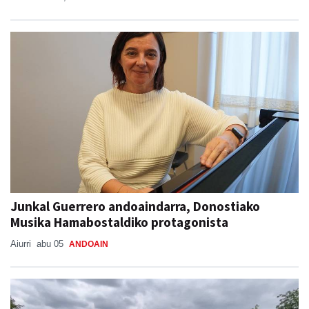
ADUNAKO JAIAK 2026
Aiurri
abu 05, 08:47
ADUNA
Junkal Guerrero andoaindarra, Donostiako
Musika Hamabostaldiko protagonista
Aiurri
abu 05
ANDOAIN