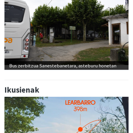
Bus zerbitzua Sanestebanetara, asteburu honetan
Ikusienak