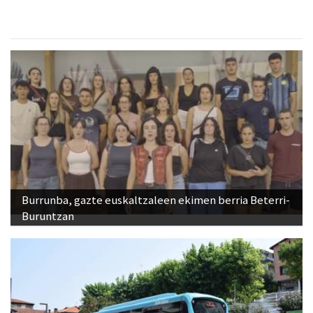
Urnieta
- Ikasketak
Burrunba, gazte euskaltzaleen ekimen berria Beterri-
Buruntzan