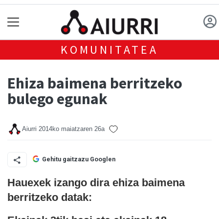
KOMUNITATEA
Ehiza baimena berritzeko
bulego egunak
Aiurri
2014ko maiatzaren 26a
Gehitu gaitzazu Googlen
Hauexek izango dira ehiza baimena
berritzeko datak: