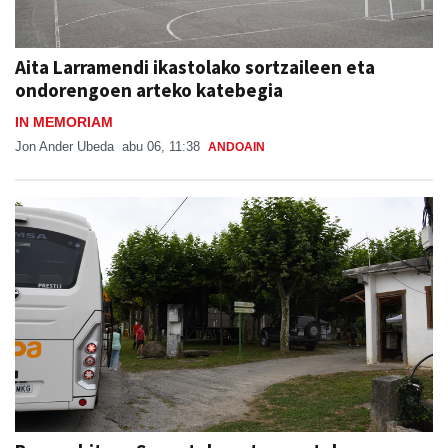
Aita Larramendi ikastolako sortzaileen eta
ondorengoen arteko katebegia
IN MEMORIAM
Jon Ander Ubeda
abu 06, 11:38
ANDOAIN