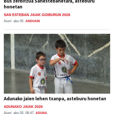
Bus zerbitzua Sanestebanetara, asteburu
honetan
SAN ESTEBAN JAIAK GOIBURUN 2026
Aiurri
abu 05
ANDOAIN
Adunako jaien lehen txanpa, asteburu honetan