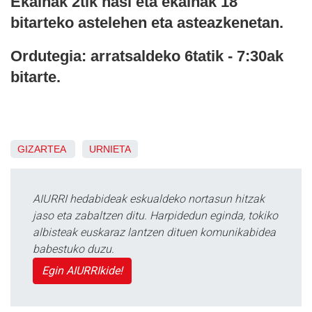
Ekainak 2tik hasi eta ekainak 18
bitarteko astelehen eta asteazkenetan.
Ordutegia: arratsaldeko 6tatik - 7:30ak
bitarte.
GIZARTEA
URNIETA
AIURRI hedabideak eskualdeko nortasun hitzak
jaso eta zabaltzen ditu. Harpidedun eginda, tokiko
albisteak euskaraz lantzen dituen komunikabidea
babestuko duzu.
Egin AIURRIkide!