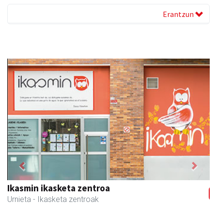
Erantzun
Previous
Next
CESA Formazio Zentroa