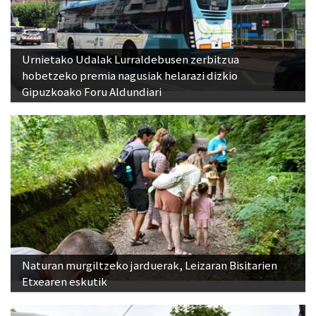
Urnietako Udalak Lurraldebusen zerbitzua
hobetzeko premia nagusiak helarazi dizkio
Gipuzkoako Foru Aldundiari
Naturan murgiltzeko jarduerak, Leizaran Bisitarien
Etxearen eskutik