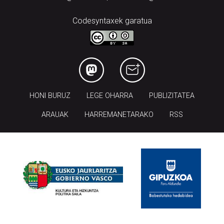
Tel.: 943 300 732 | Faxa: 943 300 731
andoain@aiurri.eus | idazkaritza@aiurri.eus
Codesyntaxek garatua
HONI BURUZ
LEGE OHARRA
PUBLIZITATEA
ARAUAK
HARREMANETARAKO
RSS