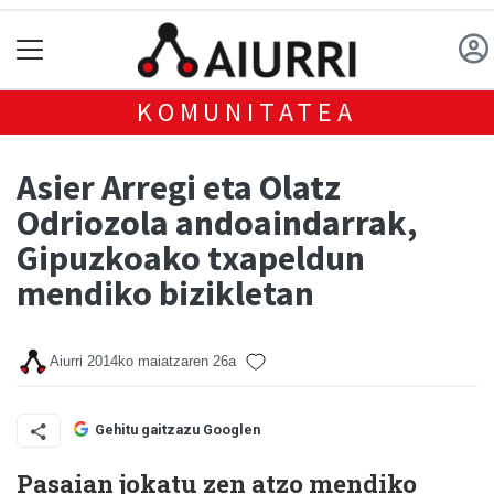
KOMUNITATEA
Asier Arregi eta Olatz
Odriozola andoaindarrak,
Gipuzkoako txapeldun
mendiko bizikletan
Aiurri
2014ko maiatzaren 26a
Gehitu gaitzazu Googlen
Pasaian jokatu zen atzo mendiko