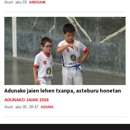
Aiurri
abu 03
ANDOAIN
Adunako jaien lehen txanpa, asteburu honetan
ADUNAKO JAIAK 2026
Aiurri
abu 05, 08:47
ADUNA