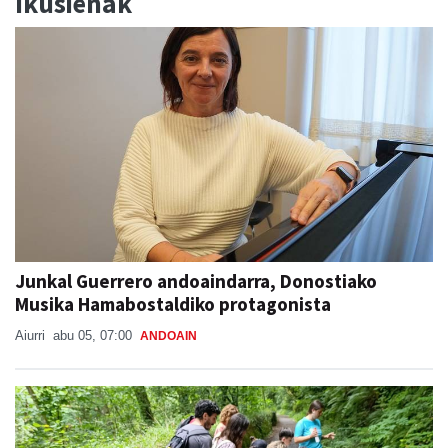
Ikusienak
Junkal Guerrero andoaindarra, Donostiako
Musika Hamabostaldiko protagonista
Aiurri
abu 05, 07:00
ANDOAIN