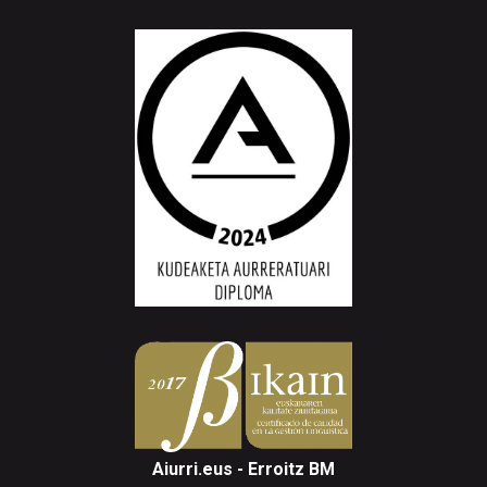
Aiurri.eus - Erroitz BM