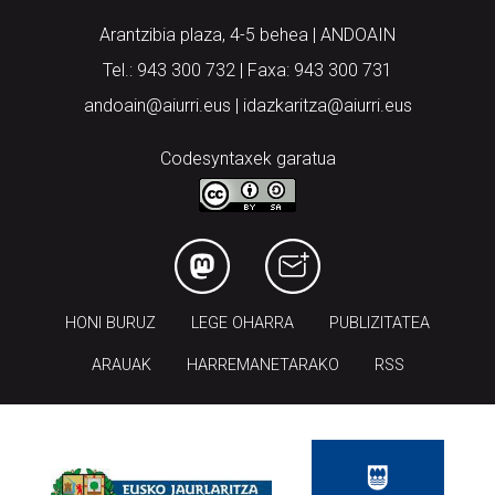
Arantzibia plaza, 4-5 behea | ANDOAIN
Tel.: 943 300 732 | Faxa: 943 300 731
andoain@aiurri.eus | idazkaritza@aiurri.eus
Codesyntaxek garatua
HONI BURUZ
LEGE OHARRA
PUBLIZITATEA
ARAUAK
HARREMANETARAKO
RSS