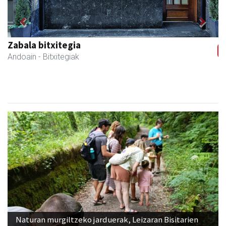
Previous
Next
Larraulgo herri ostatua
Larraul
- Jatetxeak
Naturan murgiltzeko jarduerak, Leizaran Bisitarien