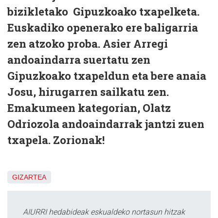
bizikletako Gipuzkoako txapelketa.
Euskadiko openerako ere baligarria
zen atzoko proba. Asier Arregi
andoaindarra suertatu zen
Gipuzkoako txapeldun eta bere anaia
Josu, hirugarren sailkatu zen.
Emakumeen kategorian, Olatz
Odriozola andoaindarrak jantzi zuen
txapela. Zorionak!
GIZARTEA
AIURRI hedabideak eskualdeko nortasun hitzak