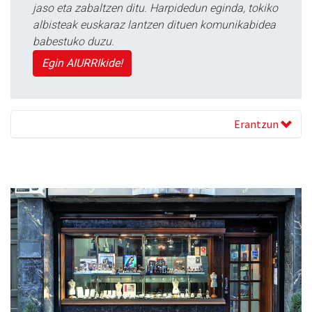
jaso eta zabaltzen ditu. Harpidedun eginda, tokiko
albisteak euskaraz lantzen dituen komunikabidea
babestuko duzu.
Egin AIURRIkide!
Erantzun