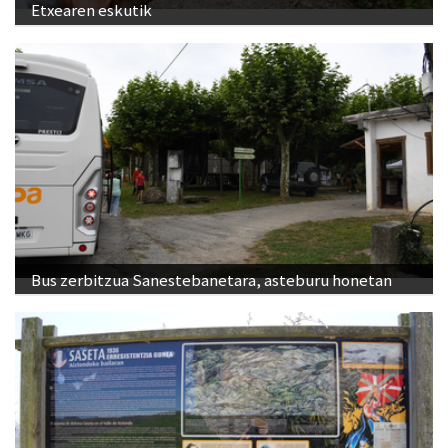
Etxearen eskutik
Bus zerbitzua Sanestebanetara, asteburu honetan