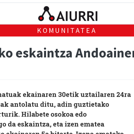
KOMUNITATEA
eko eskaintza Andoaine
natuak ekainaren 30etik uztailaren 24ra
nak antolatu ditu, adin guztietako
turik. Hilabete osokoa edo
o da eskaintza, eta izen ematea
o ekainaren 5a bitarte. Izena emateko