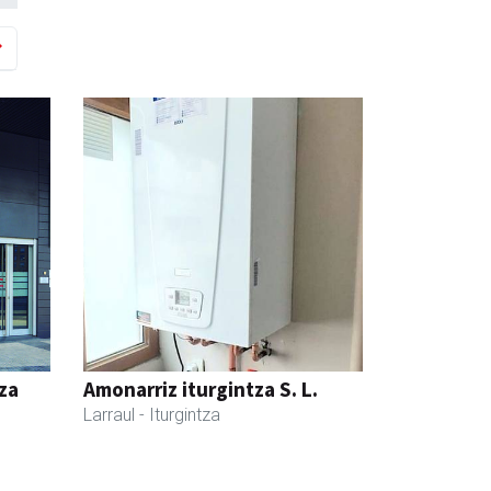
za
Amonarriz iturgintza S. L.
Larraul
- Iturgintza