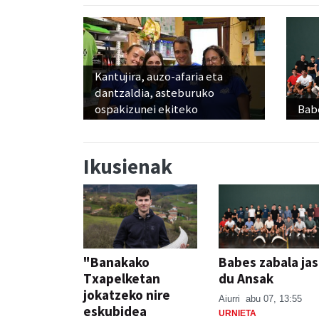
Kantujira, auzo-afaria eta
dantzaldia, asteburuko
ospakizunei ekiteko
Babe
Ikusienak
"Banakako
Babes zabala ja
Txapelketan
du Ansak
jokatzeko nire
Aiurri
abu 07, 13:55
eskubidea
URNIETA