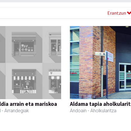
Erantzun
dia arrain eta mariskoa
Aldama tapia aholkularit
l
- Arrandegiak
Andoain
- Aholkularitza