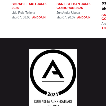
os
SORABILLAKO JAIAK
SAN ESTEBAN JAIAK
ek
2026
GOIBURUN 2026
Lide Ruiz Telleria
Jon Ander Ubeda
SA
abu 07, 08:00
abu 07, 20:37
ANDOAIN
ANDOAIN
GO
Aiu
AN