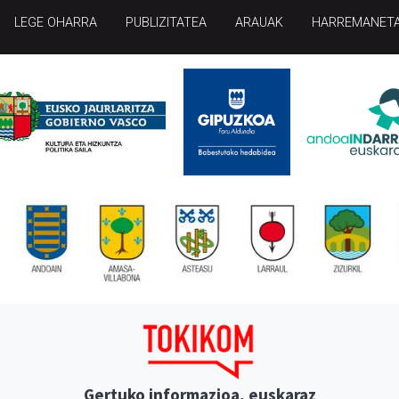
LEGE OHARRA
PUBLIZITATEA
ARAUAK
HARREMANET
Gertuko informazioa, euskaraz