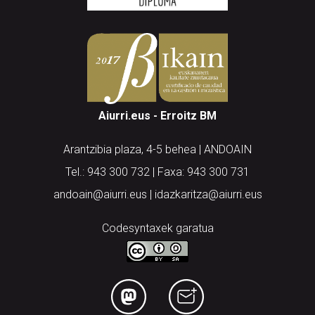
Aiurri.eus - Erroitz BM
Arantzibia plaza, 4-5 behea | ANDOAIN
Tel.: 943 300 732 | Faxa: 943 300 731
andoain@aiurri.eus | idazkaritza@aiurri.eus
Codesyntaxek garatua