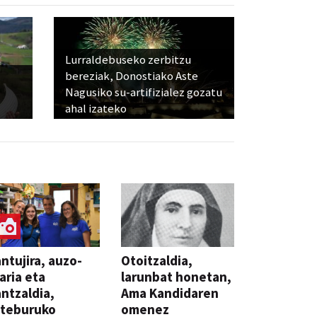
Lurraldebuseko zerbitzu
bereziak, Donostiako Aste
Nagusiko su-artifizialez gozatu
ahal izateko
ntujira, auzo-
Otoitzaldia,
aria eta
larunbat honetan,
ntzaldia,
Ama Kandidaren
steburuko
omenez