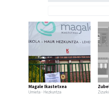
Magale Ikastetxea
Zubel
Urnieta
- Hezkuntza
Zizurki