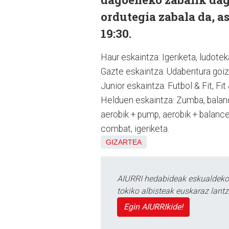
ordutegia zabala da, as
19:30.
Haur eskaintza: Igeriketa, ludote
Gazte eskaintza: Udabentura goizet
Junior eskaintza: Futbol & Fit, Fit 
Helduen eskaintza: Zumba, balanc
aerobik + pump, aerobik + balanc
combat, igeriketa.
GIZARTEA
AIURRI hedabideak eskualdeko n
tokiko albisteak euskaraz lan
Egin AIURRIkide!