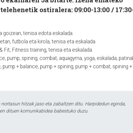
telehenetik ostiralera: 09:00-13:00 / 17:30
ka goizean, tenisa edota eskalada.
an, futbola eta kirola, tenisa eta eskalada.
& Fit, Fitness training, tenisa eta eskalada.
e, pump, spining, combat, aquagyma, yoga, eskalada, patina
e, pump + balance, pump + spining, pump + combat, spining +
ortasun hitzak jaso eta zabaltzen ditu. Harpidedun eginda,
tzen dituen komunikabidea babestuko duzu.