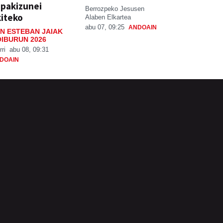
pakizunei
Berrozpeko Jesusen
iteko
Alaben Elkartea
abu 07, 09:25
ANDOAIN
N ESTEBAN JAIAK
IBURUN 2026
rri
abu 08, 09:31
DOAIN