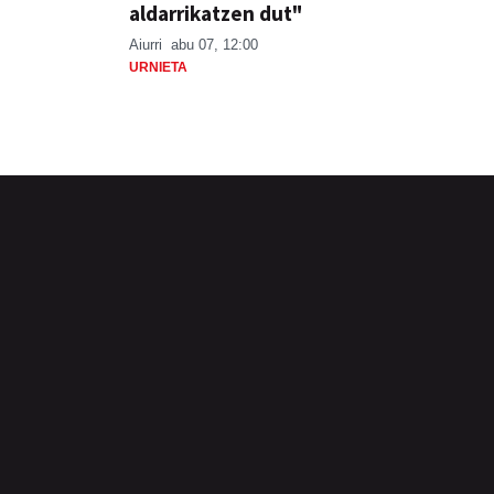
aldarrikatzen dut"
Aiurri
abu 07, 12:00
URNIETA