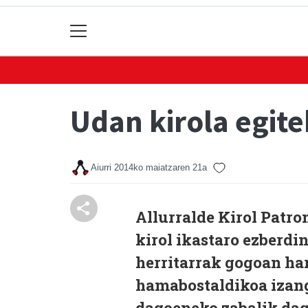
Udan kirola egit
Aiurri
2014ko maiatzaren 21a
Allurralde Kirol Patro
kirol ikastaro ezberdi
herritarrak gogoan har
hamabostaldikoa izang
dagoeneko zabalik dag