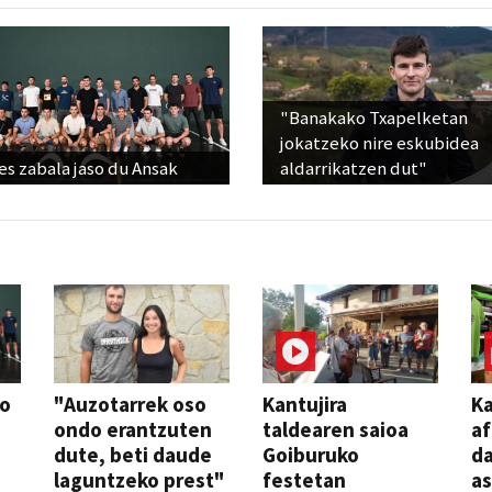
"Banakako Txapelketan
jokatzeko nire eskubidea
s zabala jaso du Ansak
aldarrikatzen dut"
so
"Auzotarrek oso
Kantujira
Ka
ondo erantzuten
taldearen saioa
af
dute, beti daude
Goiburuko
da
laguntzeko prest"
festetan
a