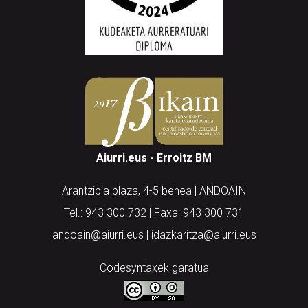
Aiurri.eus - Erroitz BM
Arantzibia plaza, 4-5 behea | ANDOAIN
Tel.: 943 300 732 | Faxa: 943 300 731
andoain@aiurri.eus | idazkaritza@aiurri.eus
Codesyntaxek garatua