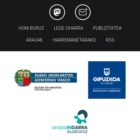
HONI BURUZ
LEGE OHARRA
PUBLIZITATEA
ARAUAK
HARREMANETARAKO
RSS