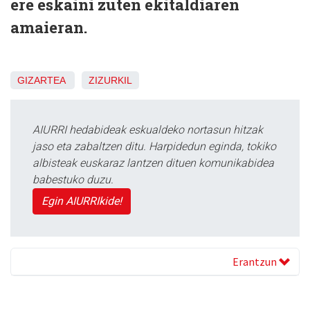
ere eskaini zuten ekitaldiaren
amaieran.
GIZARTEA
ZIZURKIL
AIURRI hedabideak eskualdeko nortasun hitzak
jaso eta zabaltzen ditu. Harpidedun eginda, tokiko
albisteak euskaraz lantzen dituen komunikabidea
babestuko duzu.
Egin AIURRIkide!
Erantzun