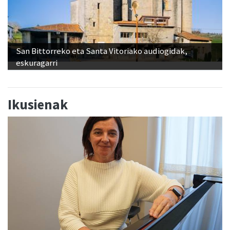
San Bittorreko eta Santa Vitoriako audiogidak,
eskuragarri
Ikusienak