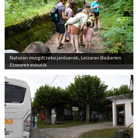
Naturan murgiltzeko jarduerak, Leizaran Bisitarien
Etxearen eskutik