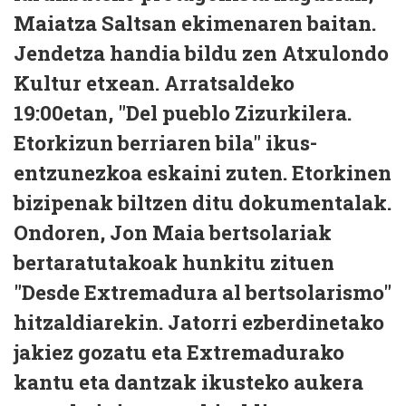
Maiatza Saltsan ekimenaren baitan.
Jendetza handia bildu zen Atxulondo
Kultur etxean. Arratsaldeko
19:00etan, "Del pueblo Zizurkilera.
Etorkizun berriaren bila" ikus-
entzunezkoa eskaini zuten. Etorkinen
bizipenak biltzen ditu dokumentalak.
Ondoren, Jon Maia bertsolariak
bertaratutakoak hunkitu zituen
"Desde Extremadura al bertsolarismo"
hitzaldiarekin. Jatorri ezberdinetako
jakiez gozatu eta Extremadurako
kantu eta dantzak ikusteko aukera