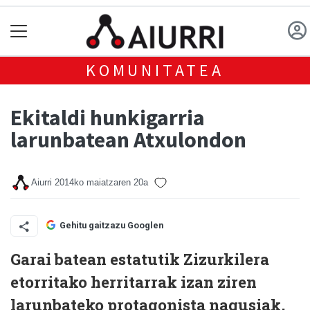
KOMUNITATEA
Ekitaldi hunkigarria
larunbatean Atxulondon
Aiurri
2014ko maiatzaren 20a
Gehitu gaitzazu Googlen
Garai batean estatutik Zizurkilera
etorritako herritarrak izan ziren
larunbateko protagonista nagusiak,