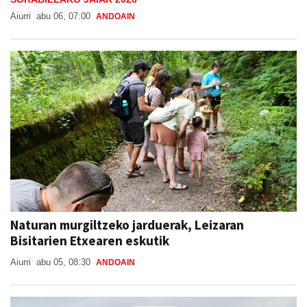
Aiurri
abu 06, 07:00
ANDOAIN
Naturan murgiltzeko jarduerak, Leizaran
Bisitarien Etxearen eskutik
Aiurri
abu 05, 08:30
ANDOAIN