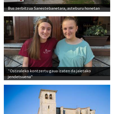
Bus zerbitzua Sanestebanetara, asteburu honetan
"Ostiraleko kontzertu gaua izaten da jaietako
jendetsuena"