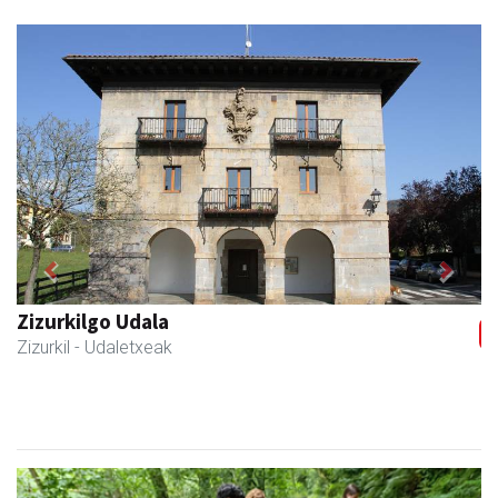
Previous
Next
Zubimusu Ikastola
Zizurkil
- Hezkuntza