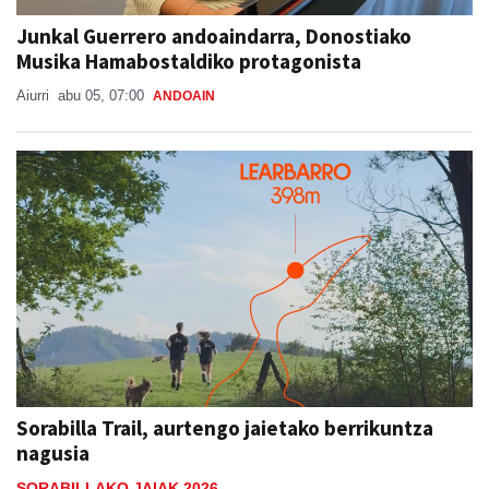
Junkal Guerrero andoaindarra, Donostiako
Musika Hamabostaldiko protagonista
Aiurri
abu 05, 07:00
ANDOAIN
Sorabilla Trail, aurtengo jaietako berrikuntza
nagusia
SORABILLAKO JAIAK 2026