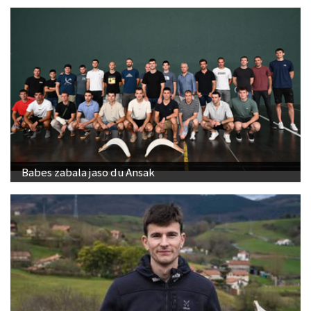
Babes zabala jaso du Ansak