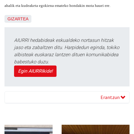
ahalik eta kudeaketa egokiena emateko hondakin mota hauei ere.
GIZARTEA
AIURRI hedabideak eskualdeko nortasun hitzak
jaso eta zabaltzen ditu. Harpidedun eginda, tokiko
albisteak euskaraz lantzen dituen komunikabidea
babestuko duzu.
Egin AIURRIkide!
Erantzun