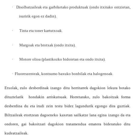
·
Disolbatzaileak eta garbiketako produktuak (ondo itxitako ontzietan,
isuririk egon ez dadin).
·
Tinta eta toner kartutxoak.
·
Margoak eta brotxak (ondo itxita).
·
Motore olioa (plastikozko bidoietan eta ondo itxita).
·
Fluoreszenteak, kontsumo baxuko bonbilak eta halogenoak.
Etxolak, zulo desberdinak izango ditu herritarrek dagokion lekura botako
dituztelarik
hondakin arriskutsuak. Horretarako, zulo bakoitzak forma
desberdina du eta irudi zein testu bidez lagundurik egongo dira guztiak.
Biltzaileak etortzean dagoeneko kaxetan sailkatze lana egina izango da eta
ondoren, gai bakoitzari dagokion tratamendua ematera bideratuko ditu
kudeatzaileak.