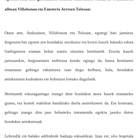
alboan Villabonan eta Emeterio Arresen Tolosan:
Orain arte, Andoainen, Villabonan eta Tolosan, egutegi bati jarraituz
furgoneta bat egoten zen hondakin
arriskutsu eta berezi hauek
batzeko edota
Garbigunera eraman behar izaten zituzten herritarrek. Etxola hauek
jartzearekin, furgonetaren zerbitzua kendu egingo da, baina herritarrei
erraztasun gehiago eskaintzea izan dugu helburu, hala, hondakin
arriskutsuen kudeaketa ere hobetzea lortuko dugularik.
Herritarrek eskuragarriago izango dute hondakin mota hauek eramateko
gunea, eta horrek erabilera handituko duela aurreikusten da. Era honetara,
gehiago izango dira jaso beharreko tratamendu egokia jasoko duten
hondakin arriskutsuak.
Lehendik ere halako adibiderik badugu eskualdean. Izan ere, olio begetala