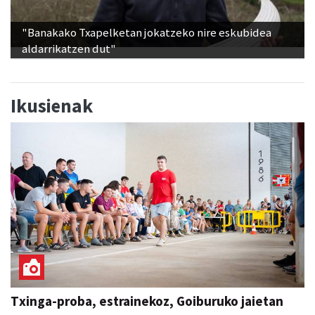
"Banakako Txapelketan jokatzeko nire eskubidea
aldarrikatzen dut"
Ikusienak
Txinga-proba, estrainekoz, Goiburuko jaietan