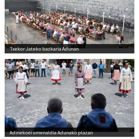
Txekor Jateko bazkaria Adunan
Adinekoei omenaldia Adunako plazan