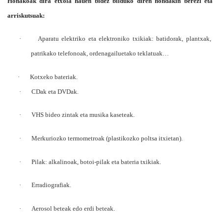
Honakoak dira etxola hauen bidez bilduko diren hondakin berezi eta
arriskutsuak:
·
Aparatu elektriko eta elektroniko txikiak: batidorak, plantxak,
patrikako telefonoak, ordenagailuetako teklatuak…
·
Kotxeko bateriak.
·
CDak eta DVDak.
·
VHS bideo zintak eta musika kaseteak.
·
Merkuriozko termometroak (plastikozko poltsa itxietan).
·
Pilak: alkalinoak, botoi-pilak eta bateria txikiak.
·
Erradiografiak.
·
Aerosol beteak edo erdi beteak.