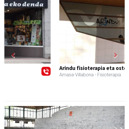
Previous
Next
Arindu fisioterapia eta osteopatia
Amasa-Villabona
- Fisioterapia