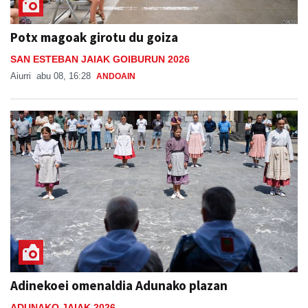
Potx magoak girotu du goiza
SAN ESTEBAN JAIAK GOIBURUN 2026
Aiurri
abu 08, 16:28
ANDOAIN
Adinekoei omenaldia Adunako plazan
ADUNAKO JAIAK 2026