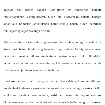
Tolosan San Blasen dagoen Garbigunea eta Andoaingo Leizotz
industriaguneko Garbigunearen bidez ere kudeatzeko aukera badago
aipatutako hondakin arriskutsuak baina etxola hauen bidez, zerbitzua
eskuragarriagoa jartzea dugu helburu.
Mankomunitatea osatzen duten gainerako udalerrietan, oraingoz etxolarik ez
dugu jarri, baina Udaletxe gehienetan dago aukera Garbigunera eraman
beharreko tamaina txikiko hondakin arriskutsu hauek uzteko. Hondakin
mota hauei herritarrek tratamendu egokia emateko aukera zabaltzea da
Udaletxeetan jarritako kaxa horien helburua.
Herritarrei adierazi nahi diegu, oso garrantzitsua dela guk sortzen ditugun
hondakinei kudeaketa egokiago bat emateko aukera badugu, ematea. Ohiko
edukiontzi berdera botatzearekin, arriskuan jartzen da ingurumena eta
biztanleen osasuna. Herritarrei aukerak zabaltzea da helburua, guztion artean