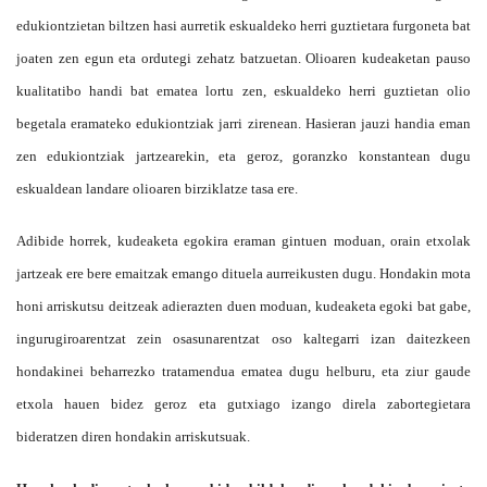
edukiontzietan biltzen hasi aurretik eskualdeko herri guztietara furgoneta bat
joaten zen egun eta ordutegi zehatz batzuetan. Olioaren kudeaketan pauso
kualitatibo handi bat ematea lortu zen, eskualdeko herri guztietan olio
begetala eramateko edukiontziak jarri zirenean. Hasieran jauzi handia eman
zen edukiontziak jartzearekin, eta geroz, goranzko konstantean dugu
eskualdean landare olioaren birziklatze tasa ere.
Adibide horrek, kudeaketa egokira eraman gintuen moduan, orain etxolak
jartzeak ere bere emaitzak emango dituela aurreikusten dugu. Hondakin mota
honi arriskutsu deitzeak adierazten duen moduan, kudeaketa egoki bat gabe,
ingurugiroarentzat zein osasunarentzat oso kaltegarri izan daitezkeen
hondakinei beharrezko tratamendua ematea dugu helburu, eta ziur gaude
etxola hauen bidez geroz eta gutxiago izango direla zabortegietara
bideratzen diren hondakin arriskutsuak.