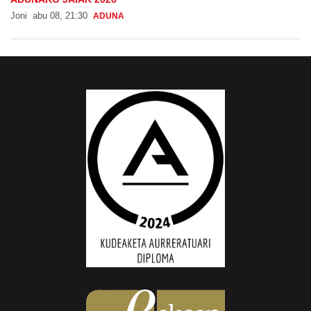
Joni
abu 08, 21:30
ADUNA