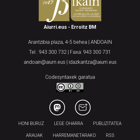
Aiurri.eus - Erroitz BM
Arantzibia plaza, 4-5 behea | ANDOAIN
Tel.: 943 300 732 | Faxa: 943 300 731
andoain@aiurri.eus | idazkaritza@aiurri.eus
Codesyntaxek garatua
HONI BURUZ
LEGE OHARRA
PUBLIZITATEA
ARAUAK
HARREMANETARAKO
RSS