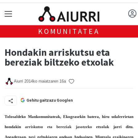
KOMUNITATEA
Hondakin arriskutsu eta
bereziak biltzeko etxolak
Aiurri
2014ko maiatzaren 16a
Gehitu gaitzazu Googlen
Tolosaldeko Mankomunitateak, Ekograsekin batera, hiru udalerrietan
hondakin
arriskutsu eta bereziak jasotzeko
etxolak jarri ditu.
Apeaderoan, taxi geltokiaren ondoan Andoainen. Mintzola eraikinaren