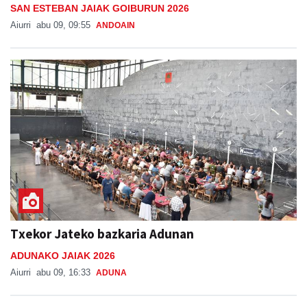
SAN ESTEBAN JAIAK GOIBURUN 2026
Aiurri
abu 09, 09:55
ANDOAIN
Txekor Jateko bazkaria Adunan
ADUNAKO JAIAK 2026
Aiurri
abu 09, 16:33
ADUNA