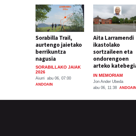
Sorabilla Trail,
Aita Larramendi
aurtengo jaietako
ikastolako
berrikuntza
sortzaileen eta
nagusia
ondorengoen
arteko katebegi
SORABILLAKO JAIAK
2026
IN MEMORIAM
Aiurri
abu 06, 07:00
Jon Ander Ubeda
ANDOAIN
abu 06, 11:38
ANDOAI