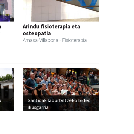
a
Arindu fisioterapia eta
osteopatia
k
Amasa-Villabona
- Fisioterapia
u
Santioak laburbiltzeko bideo
ikusgarria