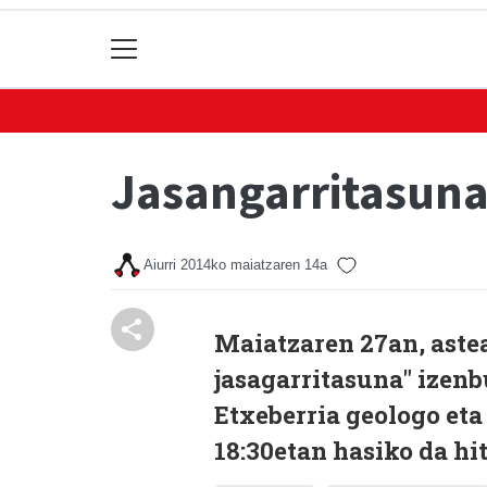
Jasangarritasuna
Aiurri
2014ko maiatzaren 14a
Maiatzaren 27an, aste
jasagarritasuna" izenb
Etxeberria geologo et
18:30etan hasiko da hi