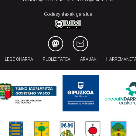
Codesyntaxek garatua
LEGE OHARRA
PUBLIZITATEA
ARAUAK
HARREMANET