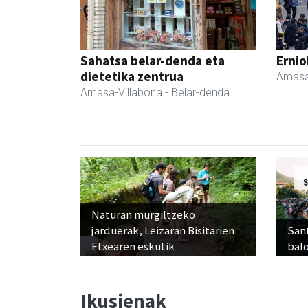
Sahatsa belar-denda eta
Ernio
dietetika zentrua
Amasa
Amasa-Villabona
- Belar-denda
Naturan murgiltzeko
jarduerak, Leizaran Bisitarien
Sant
Etxearen eskutik
balo
Ikusienak