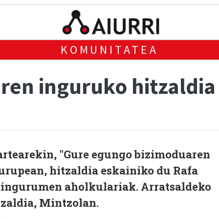
KOMUNITATEA
ren inguruko hitzaldia
artearekin, "Gure egungo bizimoduaren
urupean, hitzaldia eskainiko du Rafa
a ingurumen aholkulariak. Arratsaldeko
tzaldia, Mintzolan.