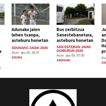
Adunako jaien
Bus zerbitzua
Ju
lehen txanpa,
Sanestebanetara,
an
asteburu honetan
asteburu honetan
Do
H
SAN ESTEBAN JAIAK
ADUNAKO JAIAK 2026
a
pr
GOIBURUN 2026
Aiurri
abu 05, 08:47
Aiurri
abu 05, 07:00
ADUNA
Aiu
ANDOAIN
AN
N