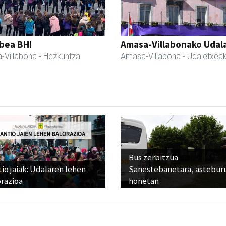
bea BHI
Amasa-Villabonako Udal
-Villabona
- Hezkuntza
Amasa-Villabona
- Udaletxea
Bus zerbitzua
io jaiak: Udalaren lehen
Sanestebanetara, astebur
razioa
honetan