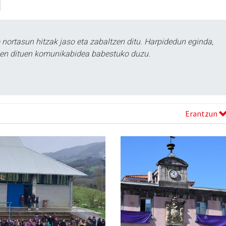
ortasun hitzak jaso eta zabaltzen ditu. Harpidedun eginda,
tzen dituen komunikabidea babestuko duzu.
Erantzun