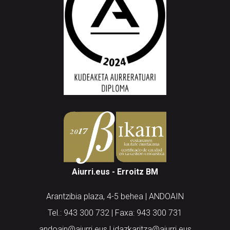
Aiurri.eus - Erroitz BM
Arantzibia plaza, 4-5 behea | ANDOAIN
Tel.: 943 300 732 | Faxa: 943 300 731
andoain@aiurri.eus | idazkaritza@aiurri.eus