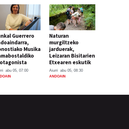
nkal Guerrero
Naturan
doaindarra,
murgiltzeko
nostiako Musika
jarduerak,
amabostaldiko
Leizaran Bisitarien
otagonista
Etxearen eskutik
rri
abu 05, 07:00
Aiurri
abu 05, 08:30
DOAIN
ANDOAIN