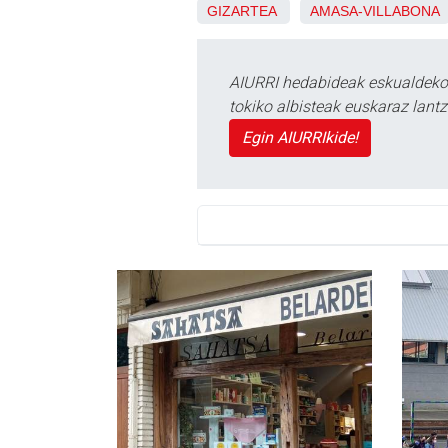
GIZARTEA
AMASA-VILLABONA
AIURRI hedabideak eskualdeko n
tokiko albisteak euskaraz lan
Egin AIURRIkide!