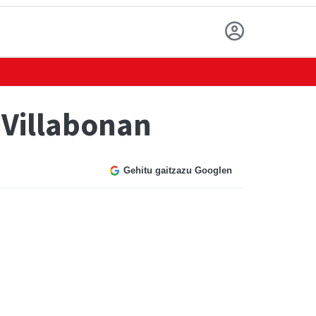
 Villabonan
Gehitu gaitzazu Googlen