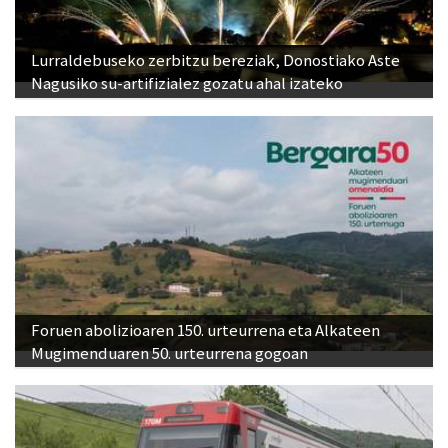
Lurraldebuseko zerbitzu bereziak, Donostiako Aste
Nagusiko su-artifizialez gozatu ahal izateko
Foruen abolizioaren 150. urteurrena eta Alkateen
Mugimenduaren 50. urteurrena gogoan