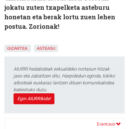
jokatu zuten txapelketa asteburu
honetan eta berak lortu zuen lehen
postua. Zorionak!
GIZARTEA
ASTEASU
AIURRI hedabideak eskualdeko nortasun hitzak
jaso eta zabaltzen ditu. Harpidedun eginda, tokiko
albisteak euskaraz lantzen dituen komunikabidea
babestuko duzu.
Egin AIURRIkide!
Erantzun