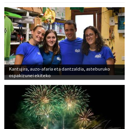
Kantujira, auzo-afaria eta dantzaldia, asteburuko
ospakizunei ekiteko