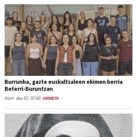
Lide Ruiz Telleria
abu 07, 08:00
ANDOAIN
Burrunba, gazte euskaltzaleen ekimen berria
Beterri-Buruntzan
Aiurri
abu 07, 07:00
URNIETA