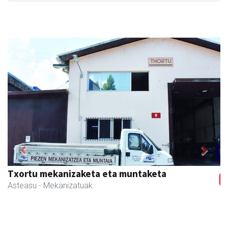
Previous
Next
Mandala terapiak
Asteasu
- Kinesiologia