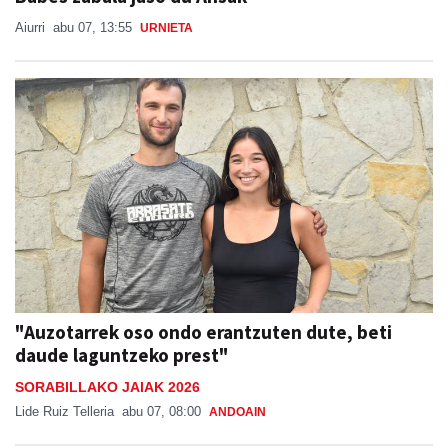
Babes zabala jaso du Ansak
Aiurri
abu 07, 13:55
URNIETA
"Auzotarrek oso ondo erantzuten dute, beti
daude laguntzeko prest"
SORABILLAKO JAIAK 2026