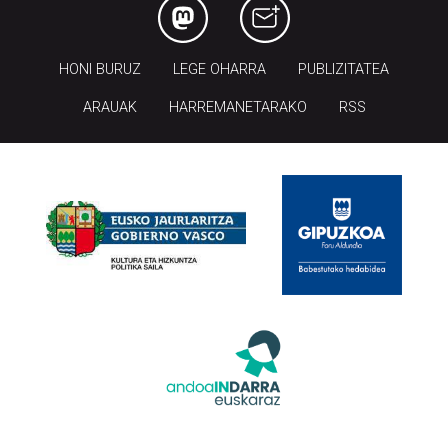
HONI BURUZ
LEGE OHARRA
PUBLIZITATEA
ARAUAK
HARREMANETARAKO
RSS