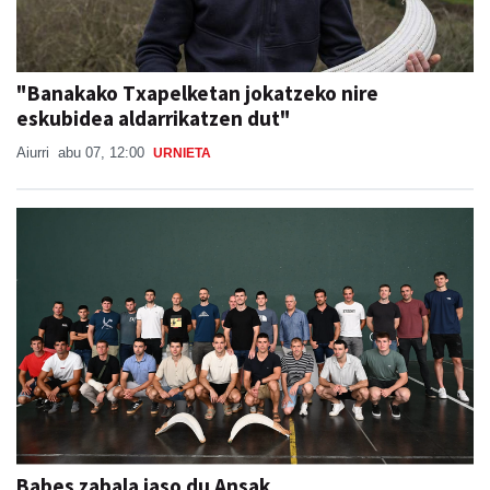
"Banakako Txapelketan jokatzeko nire
eskubidea aldarrikatzen dut"
Aiurri
abu 07, 12:00
URNIETA