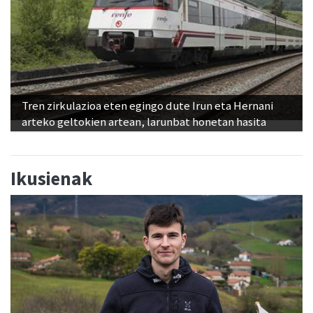
Tren zirkulazioa eten egingo dute Irun eta Hernani
arteko geltokien artean, larunbat honetan hasita
Ikusienak