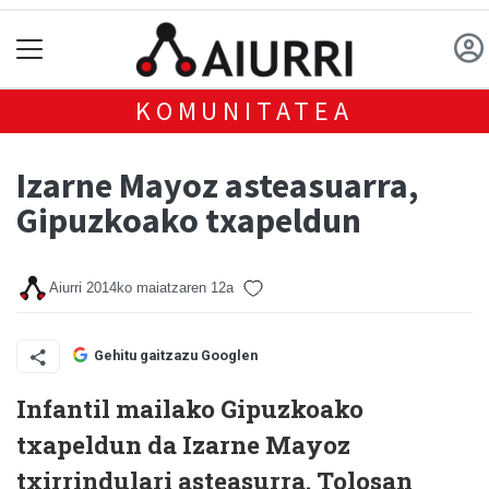
KOMUNITATEA
Izarne Mayoz asteasuarra,
Gipuzkoako txapeldun
Aiurri
2014ko maiatzaren 12a
Gehitu gaitzazu Googlen
Infantil mailako Gipuzkoako
txapeldun da Izarne Mayoz
txirrindulari asteasurra. Tolosan