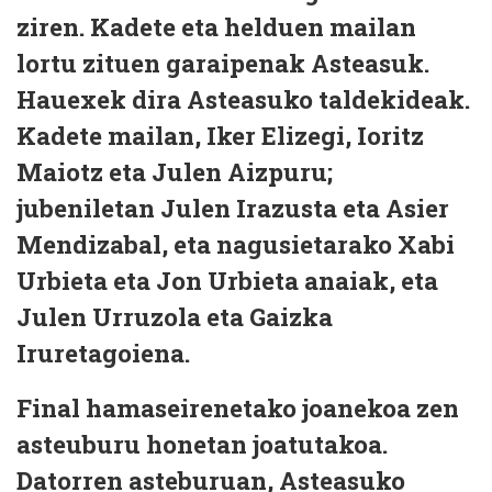
ziren. Kadete eta helduen mailan
lortu zituen garaipenak Asteasuk.
Hauexek dira Asteasuko taldekideak.
Kadete mailan, Iker Elizegi, Ioritz
Maiotz eta Julen Aizpuru;
jubeniletan Julen Irazusta eta Asier
Mendizabal, eta nagusietarako Xabi
Urbieta eta Jon Urbieta anaiak, eta
Julen Urruzola eta Gaizka
Iruretagoiena.
Final hamaseirenetako joanekoa zen
asteuburu honetan joatutakoa.
Datorren asteburuan, Asteasuko