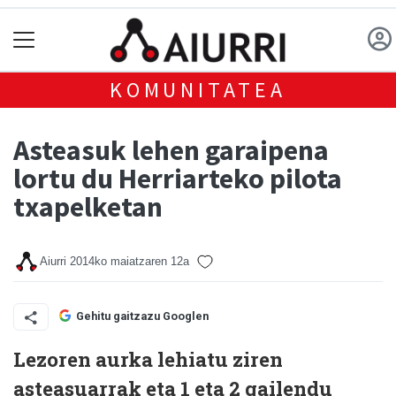
KOMUNITATEA
Asteasuk lehen garaipena
lortu du Herriarteko pilota
txapelketan
Aiurri
2014ko maiatzaren 12a
Gehitu gaitzazu Googlen
Lezoren aurka lehiatu ziren
asteasuarrak eta 1 eta 2 gailendu