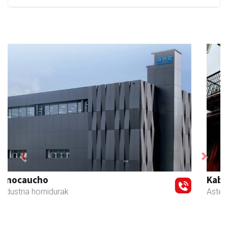
Previous
Next
Kabela
Asteasu
- Gozotegiak