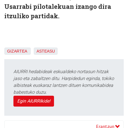
Usarrabi pilotalekuan izango dira
itzuliko partidak.
GIZARTEA
ASTEASU
AIURRI hedabideak eskualdeko nortasun hitzak
jaso eta zabaltzen ditu. Harpidedun eginda, tokiko
albisteak euskaraz lantzen dituen komunikabidea
babestuko duzu.
Egin AIURRIkide!
Erantzun