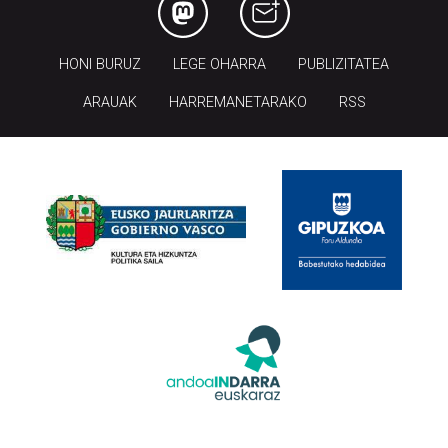
HONI BURUZ
LEGE OHARRA
PUBLIZITATEA
ARAUAK
HARREMANETARAKO
RSS