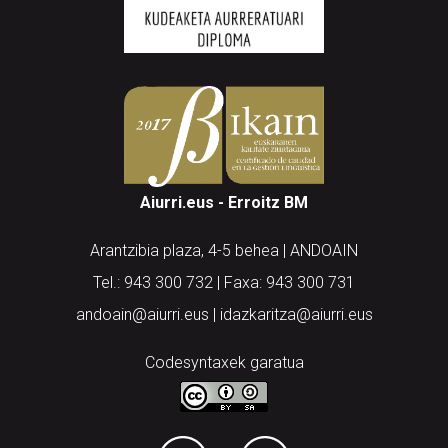
Aiurri.eus - Erroitz BM
Arantzibia plaza, 4-5 behea | ANDOAIN
Tel.: 943 300 732 | Faxa: 943 300 731
andoain@aiurri.eus | idazkaritza@aiurri.eus
Codesyntaxek garatua