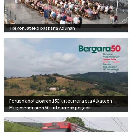
Txekor Jateko bazkaria Adunan
Foruen abolizioaren 150. urteurrena eta Alkateen
Mugimenduaren 50. urteurrena gogoan