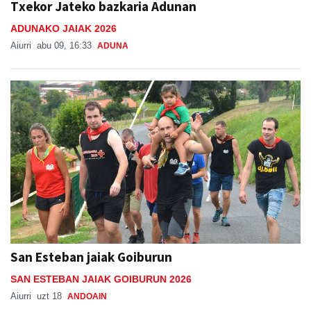
Txekor Jateko bazkaria Adunan
ADUNAKO JAIAK 2026
Aiurri
abu 09, 16:33
ADUNA
San Esteban jaiak Goiburun
SAN ESTEBAN JAIAK GOIBURUN 2026
Aiurri
uzt 18
ANDOAIN