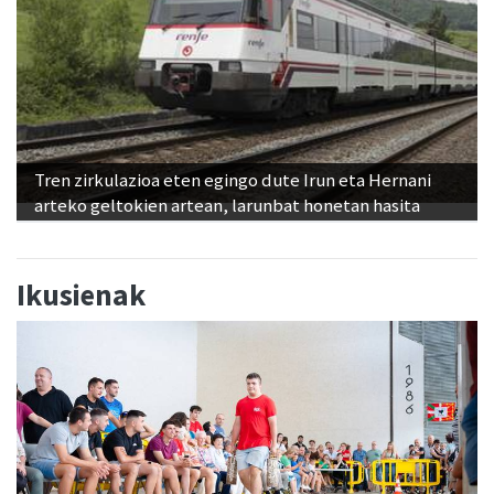
Tren zirkulazioa eten egingo dute Irun eta Hernani
arteko geltokien artean, larunbat honetan hasita
Ikusienak