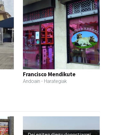
Francisco Mendikute
Andoain
- Harategiak
Dei egiten diegu donostiarrei