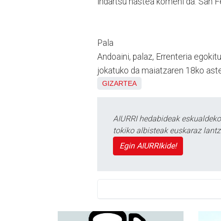
indartsu hastea komeni da. San F
Pala
Andoaini, palaz, Errenteria egoki
jokatuko da maiatzaren 18ko ast
GIZARTEA
AIURRI hedabideak eskualdeko n
tokiko albisteak euskaraz lan
Egin AIURRIkide!