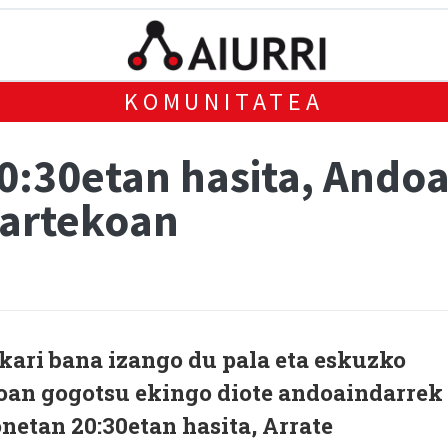
KOMUNITATEA
20:30etan hasita, Ando
iartekoan
kari bana izango du pala eta eskuzko
oan gogotsu ekingo diote andoaindarrek
onetan 20:30etan hasita, Arrate