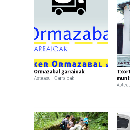
Ormazabal garraioak
Txor
munt
Asteasu
- Garraioak
Astea