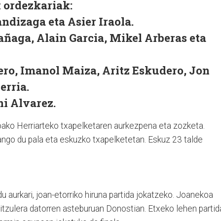
 ordezkariak:
ndizaga eta Asier Iraola.
tañaga, Alain Garcia, Mikel Arberas eta
ero, Imanol Maiza, Aritz Eskudero, Jon
erria.
ni Alvarez.
oako Herriarteko txapelketaren aurkezpena eta zozketa.
zango du pala eta eskuzko txapelketetan. Eskuz 23 talde
u aurkari, joan-etorriko hiruna partida jokatzeko. Joanekoa
itzulera datorren asteburuan Donostian. Etxeko lehen partid