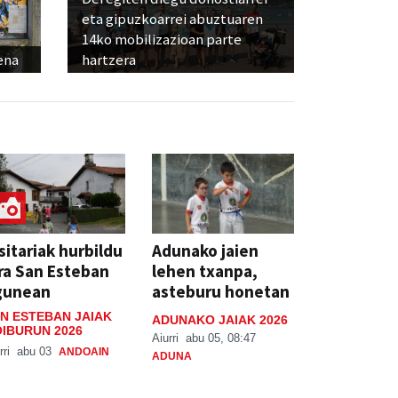
eta gipuzkoarrei abuztuaren
14ko mobilizazioan parte
ena
hartzera
sitariak hurbildu
Adunako jaien
ra San Esteban
lehen txanpa,
gunean
asteburu honetan
N ESTEBAN JAIAK
ADUNAKO JAIAK 2026
IBURUN 2026
Aiurri
abu 05, 08:47
rri
abu 03
ANDOAIN
ADUNA