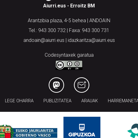
Aiurri.eus - Erroitz BM
Arantzibia plaza, 4-5 behea | ANDOAIN
Tel.: 943 300 732 | Faxa: 943 300 731
andoain@aiurri.eus | idazkaritza@aiurri.eus
Codesyntaxek garatua
LEGE OHARRA
PUBLIZITATEA
ARAUAK
HARREMANET