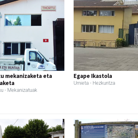
tu mekanizaketa eta
Egape Ikastola
aketa
Urnieta
- Hezkuntza
su
- Mekanizatuak