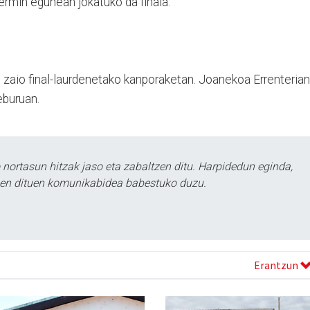
ermin egunean jokatuko da finala.
tu zaio final-laurdenetako kanporaketan. Joanekoa Errenterian
eburuan.
ortasun hitzak jaso eta zabaltzen ditu. Harpidedun eginda,
tzen dituen komunikabidea babestuko duzu.
Erantzun