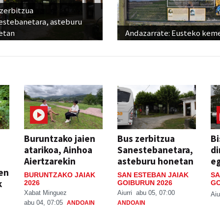
 zerbitzua
estebanetara, asteburu
etan
Andazarrate: Eusteko kem
Buruntzako jaien
Bus zerbitzua
Bi
atarikoa, Ainhoa
Sanestebanetara,
di
Aiertzarekin
asteburu honetan
e
ien
BURUNTZAKO JAIAK
SAN ESTEBAN JAIAK
SA
k
2026
GOIBURUN 2026
GO
Xabat Minguez
Aiurri
abu 05, 07:00
Aiu
abu 04, 07:05
ANDOAIN
ANDOAIN