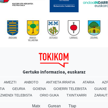
Gertuko informazioa, euskaraz
AMEZTI
ANBOTO
ANTXETA IRRATIA
ATARIA
AZP
TIA
GEURIA
GOIENA
GOIERRI TELEBISTA
GUAIXE
IZMENDI TELEBISTA
ORIO GUKA
TXINTXARRI
ZARAUT
Matx
Gurean
Ttap