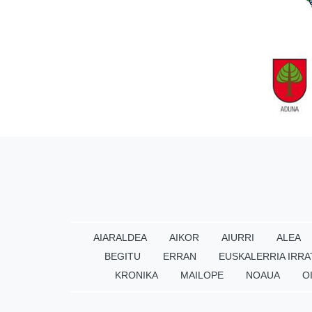
AIARALDEA
AIKOR
AIURRI
ALEA
BEGITU
ERRAN
EUSKALERRIA IRRA
KRONIKA
MAILOPE
NOAUA
O