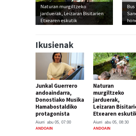
Naturan murgiltzeko
Bus
jarduerak, Leizaran Bisitarien
San
Etxearen eskutik
hon
Ikusienak
Junkal Guerrero
Naturan
andoaindarra,
murgiltzeko
Donostiako Musika
jarduerak,
Hamabostaldiko
Leizaran Bisitar
protagonista
Etxearen eskuti
Aiurri
abu 05, 07:00
Aiurri
abu 05, 08:30
ANDOAIN
ANDOAIN