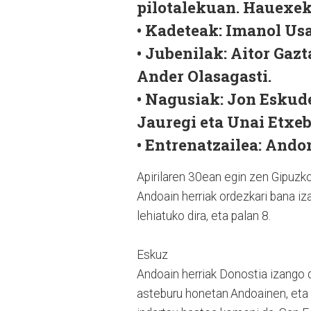
pilotalekuan. Hauexek
• Kadeteak: Imanol Usa
• Jubenilak: Aitor Gaz
Ander Olasagasti.
• Nagusiak: Jon Eskud
Jauregi eta Unai Etxeb
• Entrenatzailea: Ando
Apirilaren 30ean egin zen Gipuzk
Andoain herriak ordezkari bana i
lehiatuko dira, eta palan 8.
Eskuz
Andoain herriak Donostia izango d
asteburu honetan Andoainen, eta 