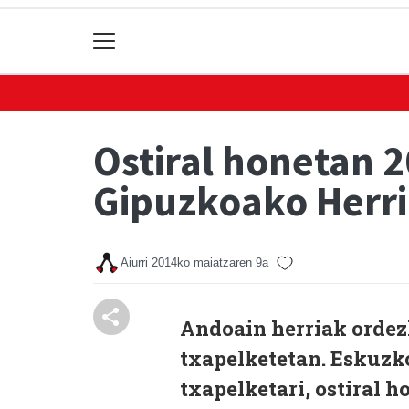
Ostiral honetan 
Gipuzkoako Herr
Aiurri
2014ko maiatzaren 9a
Andoain herriak ordez
txapelketetan. Eskuzk
txapelketari, ostiral h