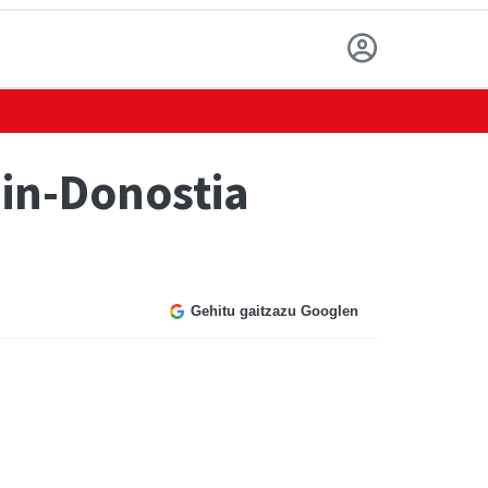
ain-Donostia
Gehitu gaitzazu Googlen