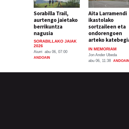
Sorabilla Trail,
Aita Larramendi
aurtengo jaietako
ikastolako
berrikuntza
sortzaileen eta
nagusia
ondorengoen
arteko katebegi
SORABILLAKO JAIAK
2026
IN MEMORIAM
Aiurri
abu 06, 07:00
Jon Ander Ubeda
ANDOAIN
abu 06, 11:38
ANDOAI