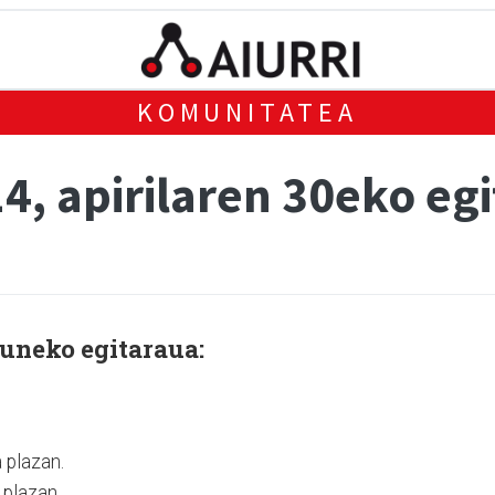
KOMUNITATEA
4, apirilaren 30eko eg
guneko egitaraua:
plazan.
plazan.