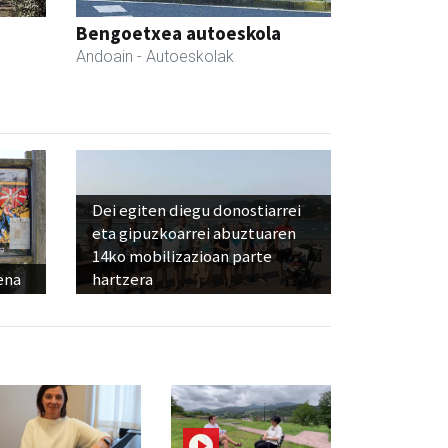
Bengoetxea autoeskola
Andoain
- Autoeskolak
Dei egiten diegu donostiarrei
eta gipuzkoarrei abuztuaren
14ko mobilizazioan parte
ena
hartzera