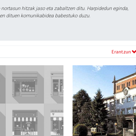
ortasun hitzak jaso eta zabaltzen ditu. Harpidedun eginda,
tzen dituen komunikabidea babestuko duzu.
Erantzun