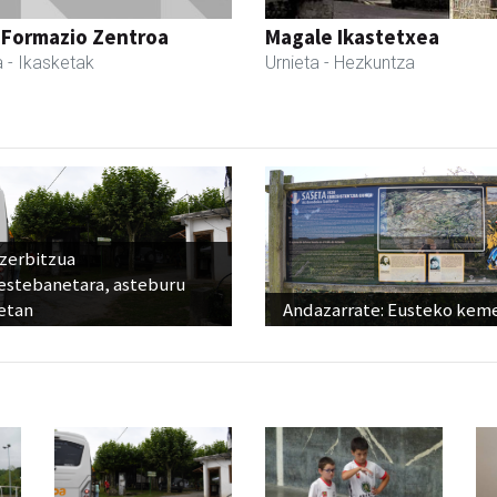
 Formazio Zentroa
Magale Ikastetxea
a
- Ikasketak
Urnieta
- Hezkuntza
 zerbitzua
estebanetara, asteburu
etan
Andazarrate: Eusteko kem