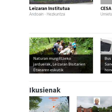
Leizaran Institutua
CESA
Andoain
- Hezkuntza
Urniet
Naturan murgiltzeko
Bus
jarduerak, Leizaran Bisitarien
San
Etxearen eskutik
hon
Ikusienak