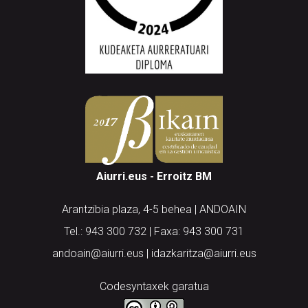
Aiurri.eus - Erroitz BM
Arantzibia plaza, 4-5 behea | ANDOAIN
Tel.: 943 300 732 | Faxa: 943 300 731
andoain@aiurri.eus | idazkaritza@aiurri.eus
Codesyntaxek garatua