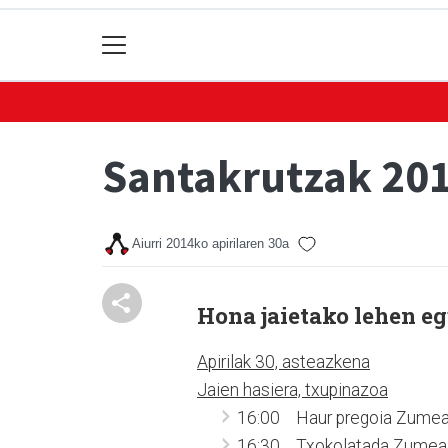
Santakrutzak 201
Aiurri
2014ko apirilaren 30a
Hona jaietako lehen e
Apirilak 30, asteazkena
Jaien hasiera, txupinazoa
16:00 Haur pregoia Zumea 
16:30 Txokolatada Zumea 