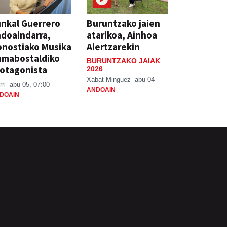
nkal Guerrero
Buruntzako jaien
doaindarra,
atarikoa, Ainhoa
nostiako Musika
Aiertzarekin
amabostaldiko
BURUNTZAKO JAIAK
otagonista
2026
Xabat Minguez
abu 04
rri
abu 05, 07:00
ANDOAIN
DOAIN