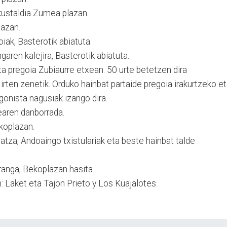
ustaldia Zumea plazan.
azan.
iak, Basterotik abiatuta.
aren kalejira, Basterotik abiatuta.
a pregoia Zubiaurre etxean. 50 urte betetzen dira
en zenetik. Orduko hainbat partaide pregoia irakurtzeko e
gonista nagusiak izango dira.
earen danborrada.
koplazan.
tza, Andoaingo txistulariak eta beste hainbat talde
anga, Bekoplazan hasita.
Laket eta Tajon Prieto y Los Kuajalotes.