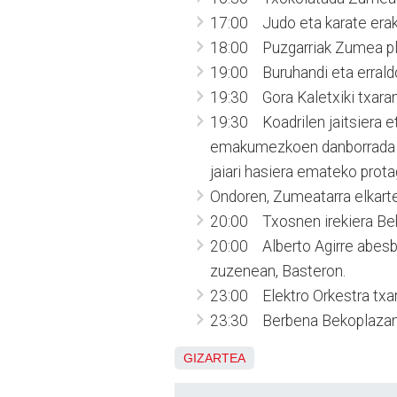
17:00 Judo eta karate erak
18:00 Puzgarriak Zumea pl
19:00 Buruhandi eta erraldo
19:30 Gora Kaletxiki txarang
19:30 Koadrilen jaitsiera et
emakumezkoen danborrada irt
jaiari hasiera emateko prota
Ondoren, Zumeatarra elkart
20:00 Txosnen irekiera Be
20:00 Alberto Agirre abesba
zuzenean, Basteron.
23:00 Elektro Orkestra txar
23:30 Berbena Bekoplazan: 
GIZARTEA