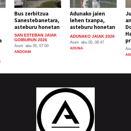
Bus zerbitzua
Adunako jaien
Ju
Sanestebanetara,
lehen txanpa,
an
asteburu honetan
asteburu honetan
Do
H
SAN ESTEBAN JAIAK
ADUNAKO JAIAK 2026
a
pr
GOIBURUN 2026
Aiurri
abu 05, 08:47
Aiurri
abu 05, 07:00
ADUNA
Aiu
ANDOAIN
AN
N