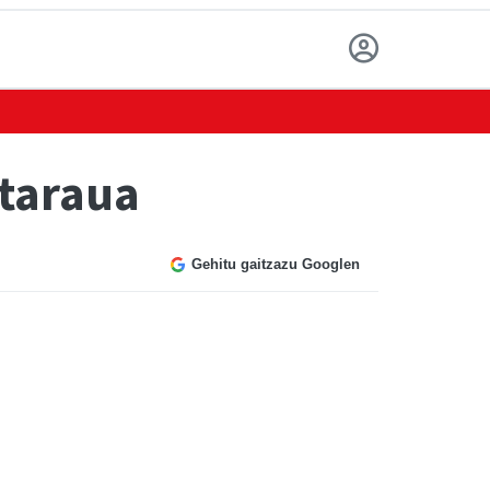
itaraua
Gehitu gaitzazu Googlen