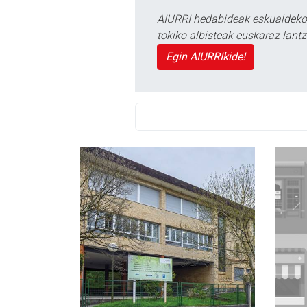
AIURRI hedabideak eskualdeko n
tokiko albisteak euskaraz lan
Egin AIURRIkide!