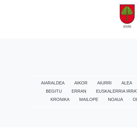
AIARALDEA
AIKOR
AIURRI
ALEA
BEGITU
ERRAN
EUSKALERRIA IRRA
KRONIKA
MAILOPE
NOAUA
O