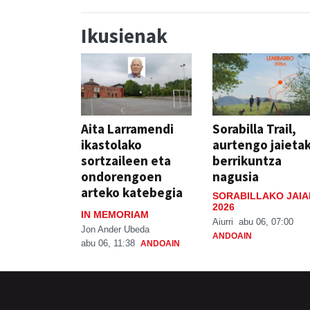
Ikusienak
Aita Larramendi
Sorabilla Trail,
ikastolako
aurtengo jaieta
sortzaileen eta
berrikuntza
ondorengoen
nagusia
arteko katebegia
SORABILLAKO JAIA
2026
IN MEMORIAM
Aiurri
abu 06, 07:00
Jon Ander Ubeda
ANDOAIN
abu 06, 11:38
ANDOAIN