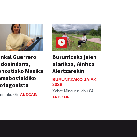
nkal Guerrero
Buruntzako jaien
doaindarra,
atarikoa, Ainhoa
nostiako Musika
Aiertzarekin
amabostaldiko
BURUNTZAKO JAIAK
otagonista
2026
Xabat Minguez
abu 04
rri
abu 05
ANDOAIN
ANDOAIN