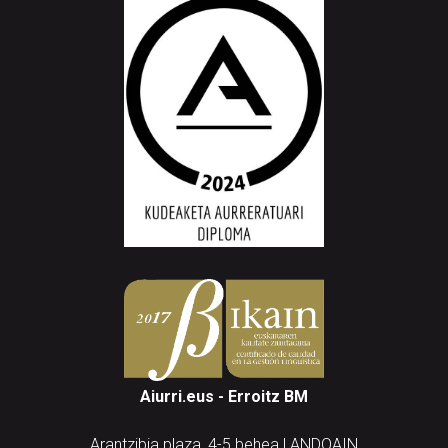
Aiurri.eus - Erroitz BM
Arantzibia plaza, 4-5 behea | ANDOAIN