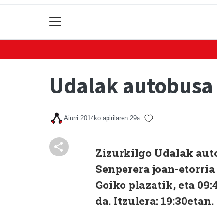
Udalak autobusa 
Aiurri
2014ko apirilaren 29a
Zizurkilgo Udalak aut
Senperera joan-etorria 
Goiko plazatik, eta 09
da. Itzulera: 19:30etan.