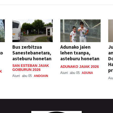
Bus zerbitzua
Adunako jaien
Ju
ko
Sanestebanetara,
lehen txanpa,
an
asteburu honetan
asteburu honetan
Do
H
SAN ESTEBAN JAIAK
ADUNAKO JAIAK 2026
pr
GOIBURUN 2026
K
Aiurri
abu 05
ADUNA
Aiurri
abu 05
ANDOAIN
Aiu