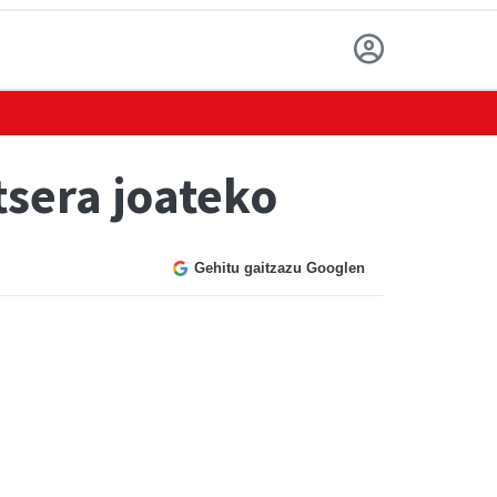
tsera joateko
Gehitu gaitzazu Googlen