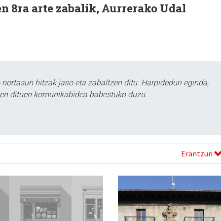
n 8ra arte zabalik, Aurrerako Udal
ortasun hitzak jaso eta zabaltzen ditu. Harpidedun eginda,
tzen dituen komunikabidea babestuko duzu.
Erantzun