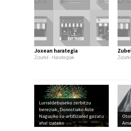
Joxean harategia
Zubel
Zizurkil
- Harategiak
Zizurki
Lurraldebuseko zerbitzu
bereziak, Donostiako Aste
Nagusiko su-artifizialez gozatu
Otoi
ahal izateko
Ama