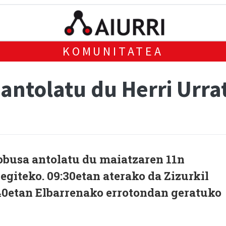
KOMUNITATEA
antolatu du Herri Urra
obusa antolatu du maiatzaren 11n
egiteko. 09:30etan aterako da Zizurkil
:40etan Elbarrenako errotondan geratuko