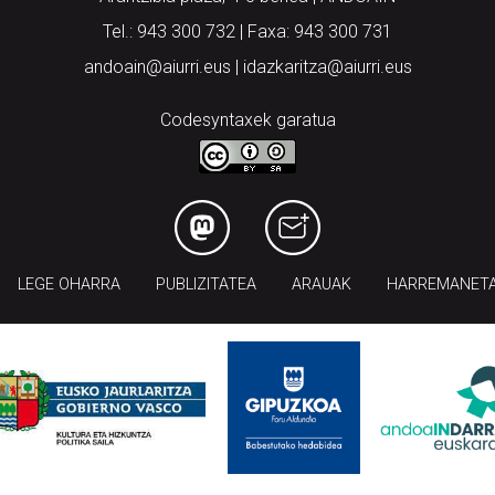
Tel.: 943 300 732 | Faxa: 943 300 731
andoain@aiurri.eus | idazkaritza@aiurri.eus
Codesyntaxek garatua
LEGE OHARRA
PUBLIZITATEA
ARAUAK
HARREMANET