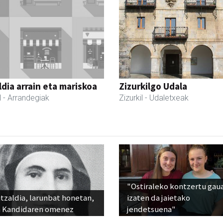
dia arrain eta mariskoa
Zizurkilgo Udala
l
- Arrandegiak
Zizurkil
- Udaletxeak
"Ostiraleko kontzertu gau
tzaldia, larunbat honetan,
izaten da jaietako
 Kandidaren omenez
jendetsuena"