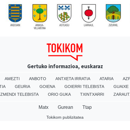
Gertuko informazioa, euskaraz
AMEZTI
ANBOTO
ANTXETA IRRATIA
ATARIA
AZP
TIA
GEURIA
GOIENA
GOIERRI TELEBISTA
GUAIXE
IZMENDI TELEBISTA
ORIO GUKA
TXINTXARRI
ZARAUT
Matx
Gurean
Ttap
Tokikom publizitatea
v16.25.0