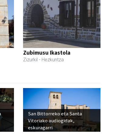
Zubimusu Ikastola
Zizurkil
- Hezkuntza
a
San Bittorreko eta Santa
Vitoriako audiogidak,
eskuragarri