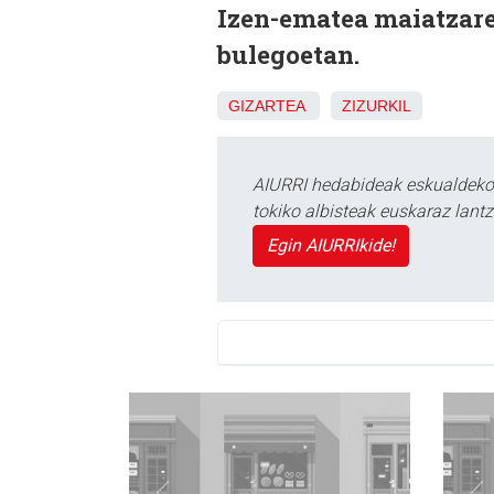
Izen-ematea maiatzare
bulegoetan.
GIZARTEA
ZIZURKIL
AIURRI hedabideak eskualdeko n
tokiko albisteak euskaraz lan
Egin AIURRIkide!