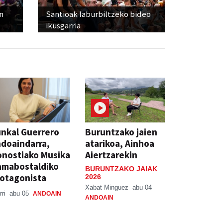
n
Santioak laburbiltzeko bideo
ikusgarria
nkal Guerrero
Buruntzako jaien
doaindarra,
atarikoa, Ainhoa
nostiako Musika
Aiertzarekin
amabostaldiko
BURUNTZAKO JAIAK
otagonista
2026
Xabat Minguez
abu 04
rri
abu 05
ANDOAIN
ANDOAIN