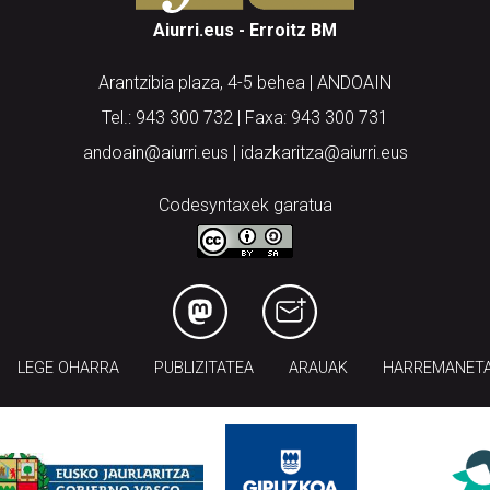
Aiurri.eus - Erroitz BM
Arantzibia plaza, 4-5 behea | ANDOAIN
Tel.: 943 300 732 | Faxa: 943 300 731
andoain@aiurri.eus | idazkaritza@aiurri.eus
Codesyntaxek garatua
LEGE OHARRA
PUBLIZITATEA
ARAUAK
HARREMANET