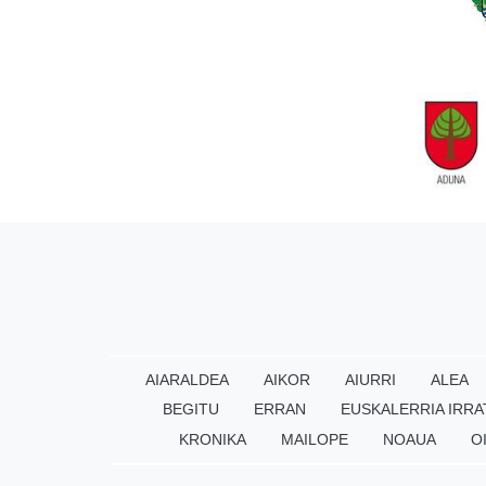
AIARALDEA
AIKOR
AIURRI
ALEA
BEGITU
ERRAN
EUSKALERRIA IRRA
KRONIKA
MAILOPE
NOAUA
O