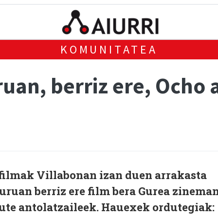
KOMUNITATEA
an, berriz ere, Ocho a
 filmak Villabonan izan duen arrakasta
buruan berriz ere film bera Gurea zinema
ute antolatzaileek. Hauexek ordutegiak: