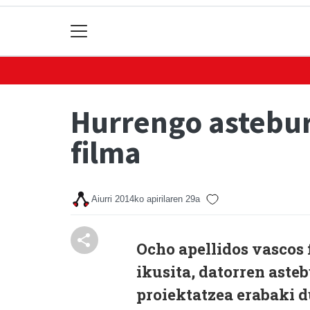
Hurrengo asteburu
filma
Aiurri
2014ko apirilaren 29a
Ocho apellidos vascos
ikusita, datorren aste
proiektatzea erabaki d