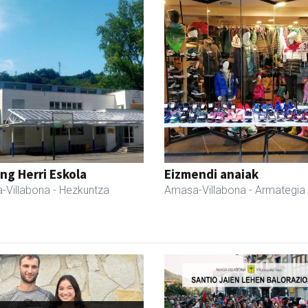
ng Herri Eskola
Eizmendi anaiak
-Villabona
- Hezkuntza
Amasa-Villabona
- Armategia