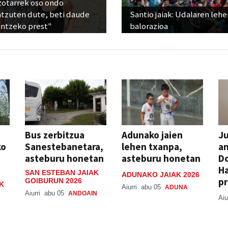
zotarrek oso ondo
ntzuten dute, beti daude
Santio jaiak: Udalaren lehe
untzeko prest"
balorazioa
Bus zerbitzua
Adunako jaien
Ju
ko
Sanestebanetara,
lehen txanpa,
an
asteburu honetan
asteburu honetan
Do
H
SAN ESTEBAN JAIAK
ADUNAKO JAIAK 2026
pr
GOIBURUN 2026
K
Aiurri
abu 05
ADUNA
Aiurri
abu 05
ANDOAIN
Aiu