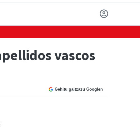
pellidos vascos
Gehitu gaitzazu Googlen
n