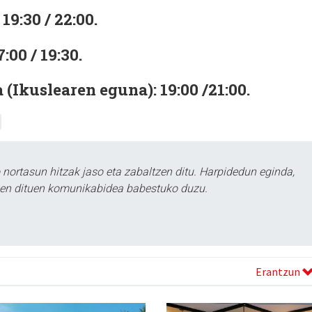
19:30 / 22:00.
:00 / 19:30.
(Ikuslearen eguna): 19:00 /21:00.
ortasun hitzak jaso eta zabaltzen ditu. Harpidedun eginda,
tzen dituen komunikabidea babestuko duzu.
Erantzun