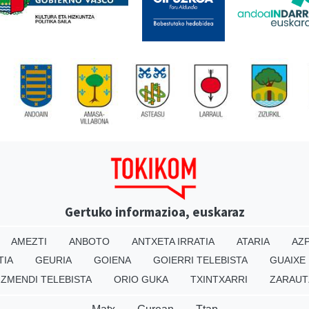
Gertuko informazioa, euskaraz
AMEZTI
ANBOTO
ANTXETA IRRATIA
ATARIA
AZP
TIA
GEURIA
GOIENA
GOIERRI TELEBISTA
GUAIXE
IZMENDI TELEBISTA
ORIO GUKA
TXINTXARRI
ZARAUT