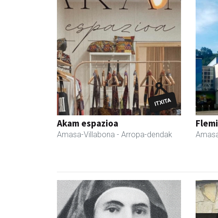
Akam espazioa
Flemi
Amasa-Villabona
- Arropa-dendak
Amasa