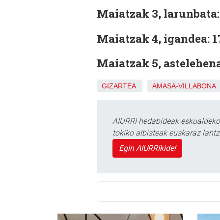
Maiatzak 3, larunbata: 
Maiatzak 4, igandea: 17
Maiatzak 5, astelehena 
GIZARTEA
AMASA-VILLABONA
AIURRI hedabideak eskualdeko n
tokiko albisteak euskaraz lan
Egin AIURRIkide!