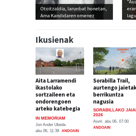
"Au
Otoitzaldia, larunbat honetan,
era
Ama Kandidaren omenez
lag
Ikusienak
Aita Larramendi
Sorabilla Trail,
ikastolako
aurtengo jaieta
sortzaileen eta
berrikuntza
ondorengoen
nagusia
arteko katebegia
SORABILLAKO JAIA
2026
IN MEMORIAM
Aiurri
abu 06, 07:00
Jon Ander Ubeda
ANDOAIN
abu 06, 11:38
ANDOAIN