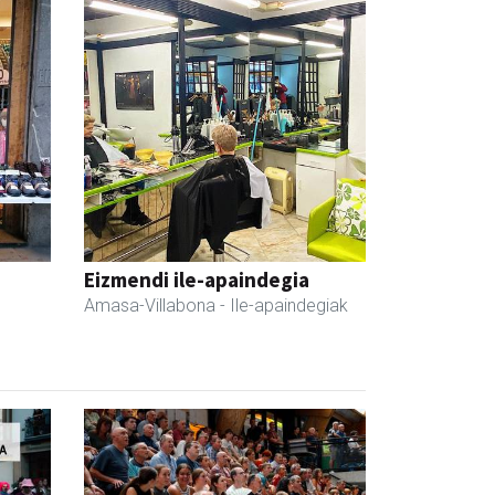
Eizmendi ile-apaindegia
Amasa-Villabona
- Ile-apaindegiak