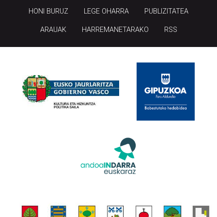
HONI BURUZ
LEGE OHARRA
PUBLIZITATEA
ARAUAK
HARREMANETARAKO
RSS