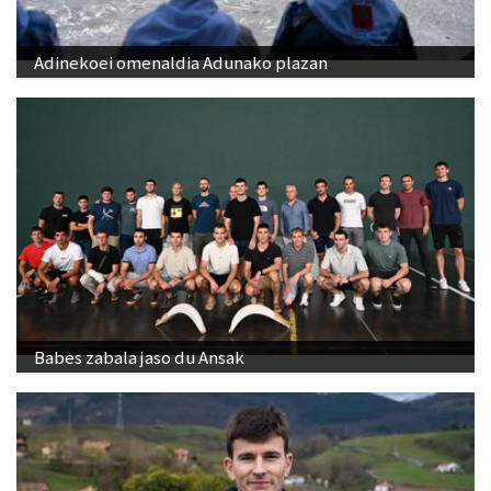
Adinekoei omenaldia Adunako plazan
Babes zabala jaso du Ansak