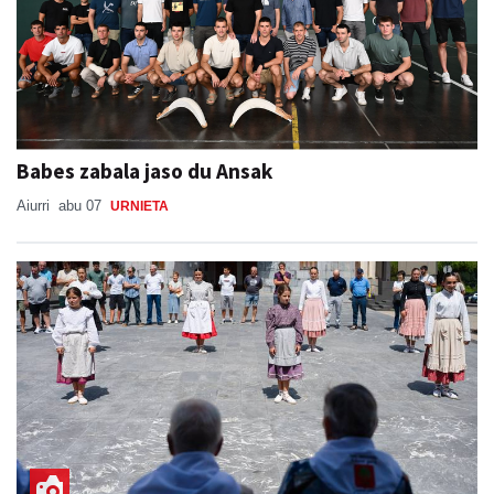
Babes zabala jaso du Ansak
Aiurri
abu 07
URNIETA