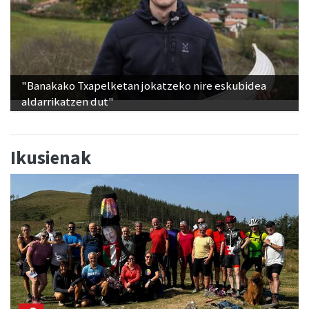
"Banakako Txapelketan jokatzeko nire eskubidea
aldarrikatzen dut"
Ikusienak