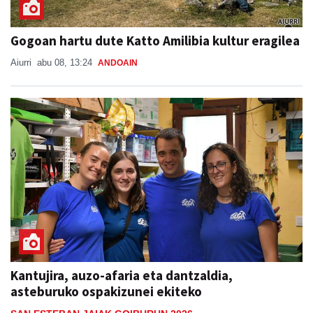
Gogoan hartu dute Katto Amilibia kultur eragilea
Aiurri
abu 08, 13:24
ANDOAIN
Kantujira, auzo-afaria eta dantzaldia,
asteburuko ospakizunei ekiteko