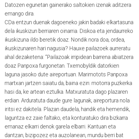
Datozen egunetan gainerako saltokien izenak aditzera
emango dira.
CDa entzun duenak dagoeneko jakin badaki elkartasuna
dela ikuskizun berriaren oinarria. Diskoa eta jendaurreko
ikuskizuna ildo beretik doaz. Nondik nora doa, ordea,
ikuskizunaren hari nagusia? Hauxe pailazoek aurreratu
ahal dezaketena: “Pailazoak irripidean barrena abiatzera
doaz Panpoxa furgonetan. Txernobyldik datorkien
laguna jasoko dute aireportuan. Marimotots Panpoxa
martxan jartzen saiatu da, baina ezin: motorra puzkerka
hasi da, ke artean eztulka. Matxuratuta dago plazaren
erdian. Arduratuta daude gure lagunak, aireportura nola
iritsi ez dakitela. Plazan daudela, handik eta hemendik,
laguntza ez zaie faltako, eta konturatuko dira bizkarra
emanaz elkarri denok garela elbarri. Kantuan eta
dantzan, bizipozez eta auzolanean, mundu berri bat