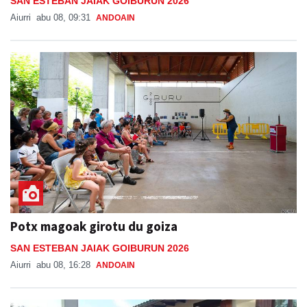
SAN ESTEBAN JAIAK GOIBURUN 2026
Aiurri
abu 08, 09:31
ANDOAIN
Potx magoak girotu du goiza
SAN ESTEBAN JAIAK GOIBURUN 2026
Aiurri
abu 08, 16:28
ANDOAIN