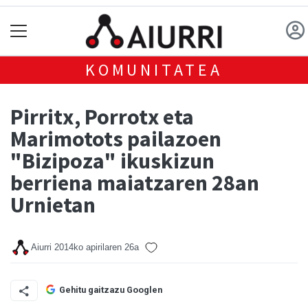
KOMUNITATEA
Pirritx, Porrotx eta
Marimotots pailazoen
"Bizipoza" ikuskizun
berriena maiatzaren 28an
Urnietan
Aiurri
2014ko apirilaren 26a
Gehitu gaitzazu Googlen