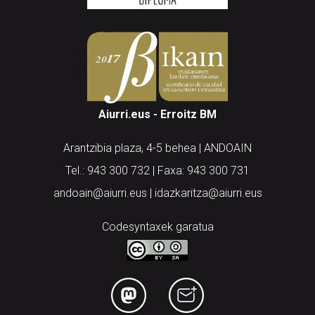
Aiurri.eus - Erroitz BM
Arantzibia plaza, 4-5 behea | ANDOAIN
Tel.: 943 300 732 | Faxa: 943 300 731
andoain@aiurri.eus | idazkaritza@aiurri.eus
Codesyntaxek garatua