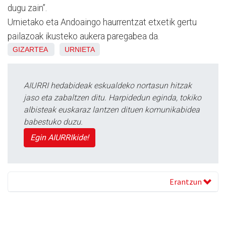
dugu zain”.
Urnietako eta Andoaingo haurrentzat etxetik gertu
pailazoak ikusteko aukera paregabea da.
GIZARTEA
URNIETA
AIURRI hedabideak eskualdeko nortasun hitzak
jaso eta zabaltzen ditu. Harpidedun eginda, tokiko
albisteak euskaraz lantzen dituen komunikabidea
babestuko duzu.
Egin AIURRIkide!
Erantzun