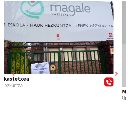
Previous
Next
Muazpi harategia
Urnieta
- Harategiak