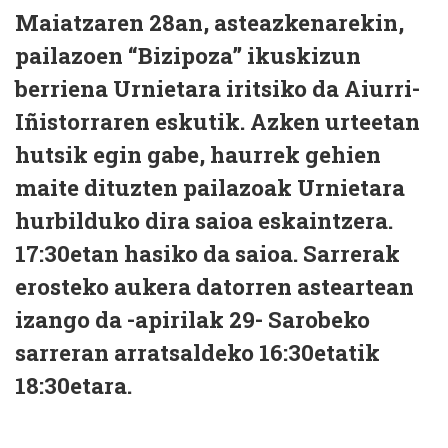
Maiatzaren 28an, asteazkenarekin,
pailazoen “Bizipoza” ikuskizun
berriena Urnietara iritsiko da Aiurri-
Iñistorraren eskutik. Azken urteetan
hutsik egin gabe, haurrek gehien
maite dituzten pailazoak Urnietara
hurbilduko dira saioa eskaintzera.
17:30etan hasiko da saioa. Sarrerak
erosteko aukera datorren asteartean
izango da -apirilak 29- Sarobeko
sarreran arratsaldeko 16:30etatik
18:30etara.