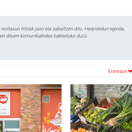
ortasun hitzak jaso eta zabaltzen ditu. Harpidedun eginda,
tzen dituen komunikabidea babestuko duzu.
Erantzun