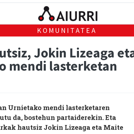
KOMUNITATEA
tsiz, Jokin Lizeaga et
ko mendi lasterketan
an Urnietako mendi lasterketaren
utu da, bostehun partaiderekin. Eta
arkak hautsiz Jokin Lizeaga eta Maite