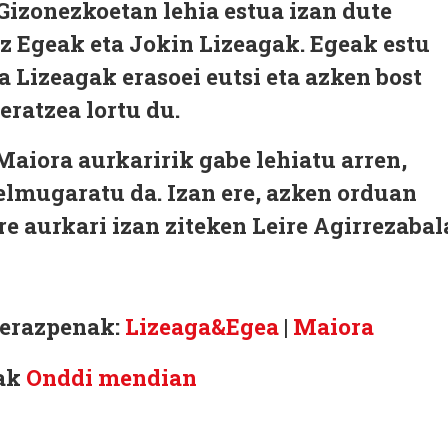
Gizonezkoetan lehia estua izan dute
z Egeak eta Jokin Lizeagak. Egeak estu
a Lizeagak erasoei eutsi eta azken bost
eratzea lortu du.
aiora aurkaririk gabe lehiatu arren,
elmugaratu da. Izan ere, azken orduan
re aurkari izan ziteken Leire Agirrezabal
ierazpenak:
Lizeaga&Egea
|
Maiora
iak
Onddi mendian