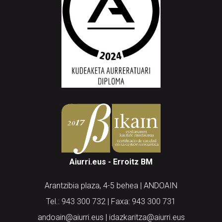
Aiurri.eus - Erroitz BM
Arantzibia plaza, 4-5 behea | ANDOAIN
Tel.: 943 300 732 | Faxa: 943 300 731
andoain@aiurri.eus | idazkaritza@aiurri.eus