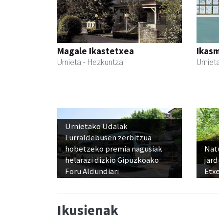
Magale Ikastetxea
Ikasm
Urnieta
- Hezkuntza
Urniet
Urnietako Udalak
Lurraldebusen zerbitzua
hobetzeko premia nagusiak
Nat
helarazi dizkio Gipuzkoako
jard
Foru Aldundiari
Etx
Ikusienak