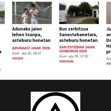
Adunako jaien
Bus zerbitzua
Ju
lehen txanpa,
Sanestebanetara,
an
asteburu honetan
asteburu honetan
Do
H
SAN ESTEBAN JAIAK
ADUNAKO JAIAK 2026
a
pr
GOIBURUN 2026
Aiurri
abu 05, 08:47
Aiurri
abu 05, 07:00
ADUNA
Aiu
ANDOAIN
AN
N