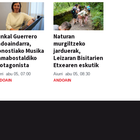
nkal Guerrero
Naturan
doaindarra,
murgiltzeko
nostiako Musika
jarduerak,
amabostaldiko
Leizaran Bisitarien
otagonista
Etxearen eskutik
rri
abu 05, 07:00
Aiurri
abu 05, 08:30
DOAIN
ANDOAIN