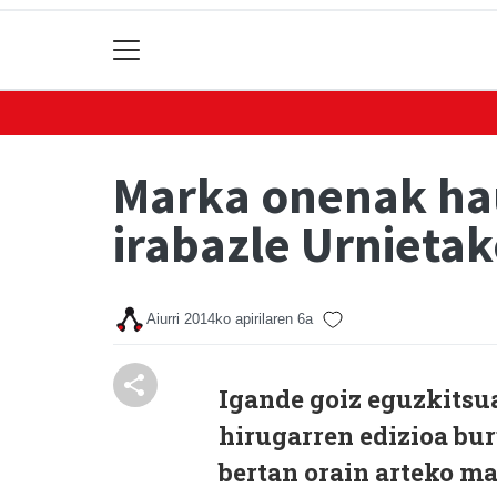
Marka onenak hau
irabazle Urnieta
Aiurri
2014ko apirilaren 6a
Igande goiz eguzkitsu
hirugarren edizioa bur
bertan orain arteko m