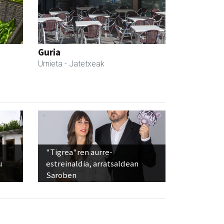
Guria
Urnieta
- Jatetxeak
"Tigrea"ren aurre-
u
estreinaldia, arratsaldean
Saroben