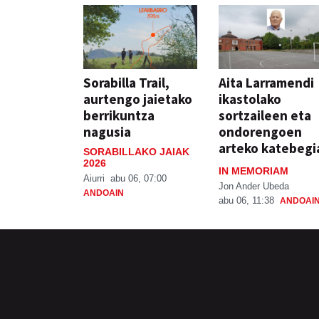
Sorabilla Trail,
Aita Larramendi
aurtengo jaietako
ikastolako
berrikuntza
sortzaileen eta
nagusia
ondorengoen
arteko katebegi
SORABILLAKO JAIAK
2026
IN MEMORIAM
Aiurri
abu 06, 07:00
Jon Ander Ubeda
ANDOAIN
abu 06, 11:38
ANDOAI