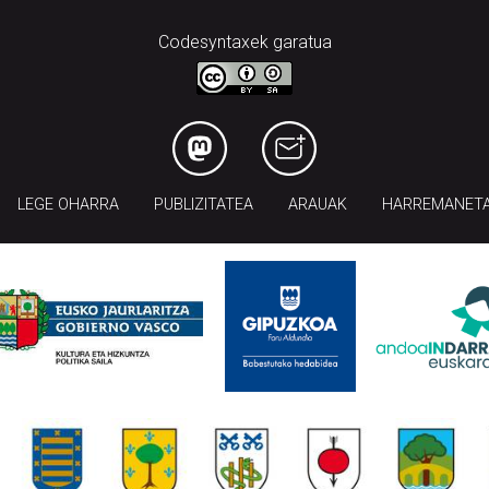
Codesyntaxek garatua
LEGE OHARRA
PUBLIZITATEA
ARAUAK
HARREMANET