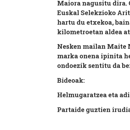
Maiora nagusitu dira. 
Euskal Selekzioko Arit
hartu du etxekoa, bain
kilometroetan aldea at
Nesken mailan Maite M
marka onena ipinita h
ondoezik sentitu da be
Bideoak:
Helmugaratzea eta ad
Partaide guztien irud