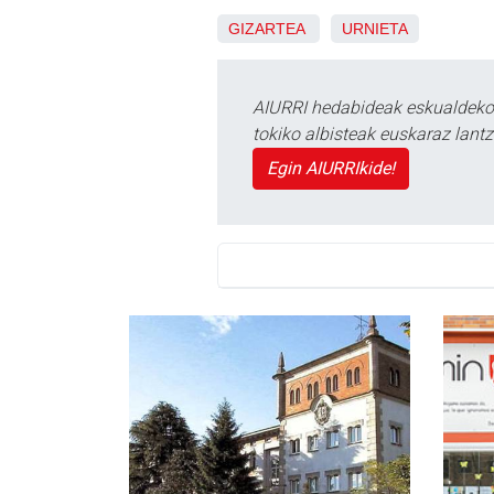
GIZARTEA
URNIETA
AIURRI hedabideak eskualdeko n
tokiko albisteak euskaraz lan
Egin AIURRIkide!