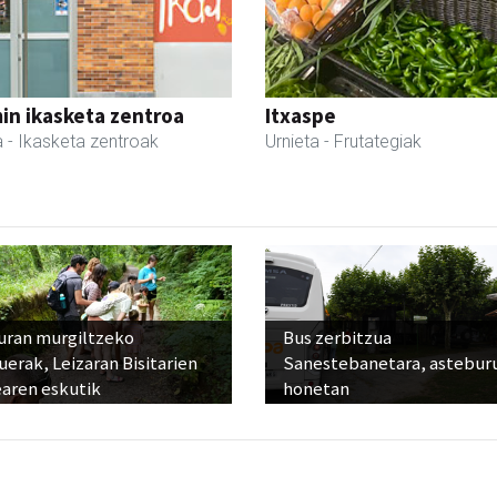
in ikasketa zentroa
Itxaspe
a
- Ikasketa zentroak
Urnieta
- Frutategiak
uran murgiltzeko
Bus zerbitzua
uerak, Leizaran Bisitarien
Sanestebanetara, astebur
earen eskutik
honetan