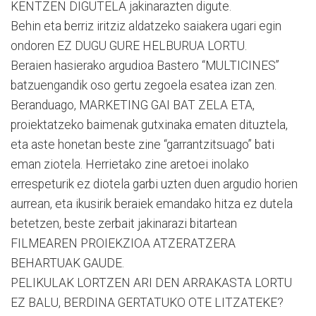
KENTZEN DIGUTELA jakinarazten digute.
Behin eta berriz iritziz aldatzeko saiakera ugari egin
ondoren EZ DUGU GURE HELBURUA LORTU.
Beraien hasierako argudioa Bastero “MULTICINES”
batzuengandik oso gertu zegoela esatea izan zen.
Beranduago, MARKETING GAI BAT ZELA ETA,
proiektatzeko baimenak gutxinaka ematen dituztela,
eta aste honetan beste zine “garrantzitsuago” bati
eman ziotela. Herrietako zine aretoei inolako
errespeturik ez diotela garbi uzten duen argudio horien
aurrean, eta ikusirik beraiek emandako hitza ez dutela
betetzen, beste zerbait jakinarazi bitartean
FILMEAREN PROIEKZIOA ATZERATZERA
BEHARTUAK GAUDE.
PELIKULAK LORTZEN ARI DEN ARRAKASTA LORTU
EZ BALU, BERDINA GERTATUKO OTE LITZATEKE?