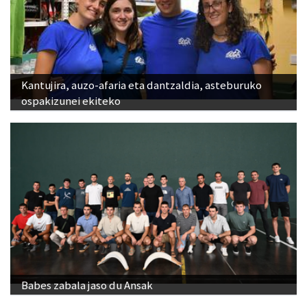
Kantujira, auzo-afaria eta dantzaldia, asteburuko
ospakizunei ekiteko
Babes zabala jaso du Ansak