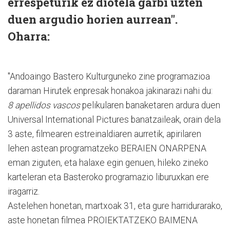
errespeturik ez diotela garbi uzten
duen argudio horien aurrean".
Oharra:
"Andoaingo Bastero Kulturguneko zine programazioa
daraman Hirutek enpresak honakoa jakinarazi nahi du:
8 apellidos vascos
pelikularen banaketaren ardura duen
Universal International Pictures banatzaileak, orain dela
3 aste, filmearen estreinaldiaren aurretik, apirilaren
lehen astean programatzeko BERAIEN ONARPENA
eman ziguten, eta halaxe egin genuen, hileko zineko
karteleran eta Basteroko programazio liburuxkan ere
iragarriz.
Astelehen honetan, martxoak 31, eta gure harridurarako,
aste honetan filmea PROIEKTATZEKO BAIMENA