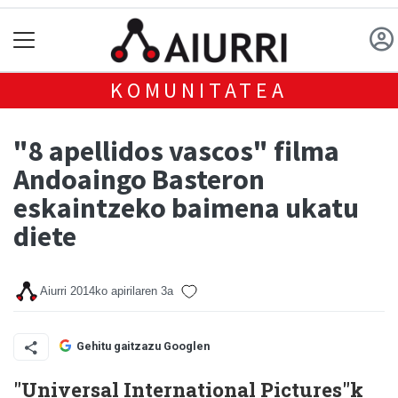
KOMUNITATEA
"8 apellidos vascos" filma
Andoaingo Basteron
eskaintzeko baimena ukatu
diete
Aiurri
2014ko apirilaren 3a
Gehitu gaitzazu Googlen
"Universal International Pictures"k