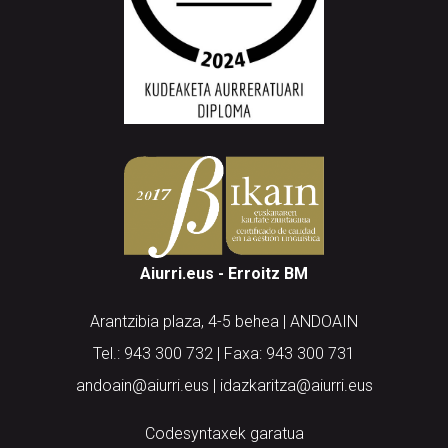
Aiurri.eus - Erroitz BM
Arantzibia plaza, 4-5 behea | ANDOAIN
Tel.: 943 300 732 | Faxa: 943 300 731
andoain@aiurri.eus | idazkaritza@aiurri.eus
Codesyntaxek garatua