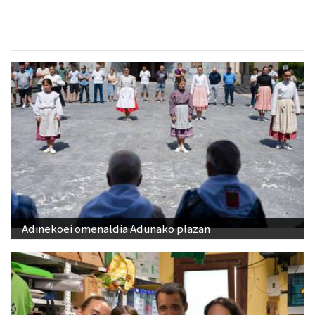
Adinekoei omenaldia Adunako plazan