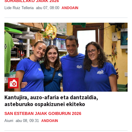
SORABILLAKO JAIAK 2026
Lide Ruiz Telleria
abu 07, 08:00
ANDOAIN
Kantujira, auzo-afaria eta dantzaldia,
asteburuko ospakizunei ekiteko
SAN ESTEBAN JAIAK GOIBURUN 2026
Aiurri
abu 08, 09:31
ANDOAIN