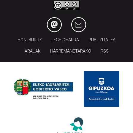
HONI BURUZ
LEGE OHARRA
PUBLIZITATEA
ARAUAK
HARREMANETARAKO
RSS