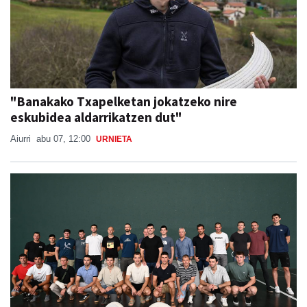
"Banakako Txapelketan jokatzeko nire
eskubidea aldarrikatzen dut"
Aiurri
abu 07, 12:00
URNIETA