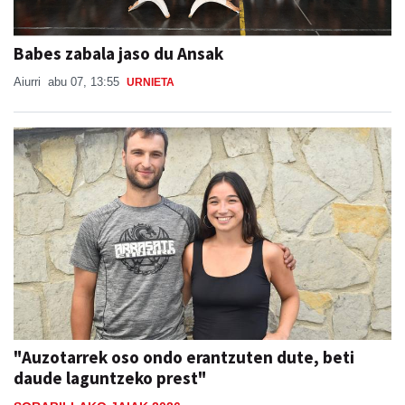
Babes zabala jaso du Ansak
Aiurri
abu 07, 13:55
URNIETA
"Auzotarrek oso ondo erantzuten dute, beti
daude laguntzeko prest"