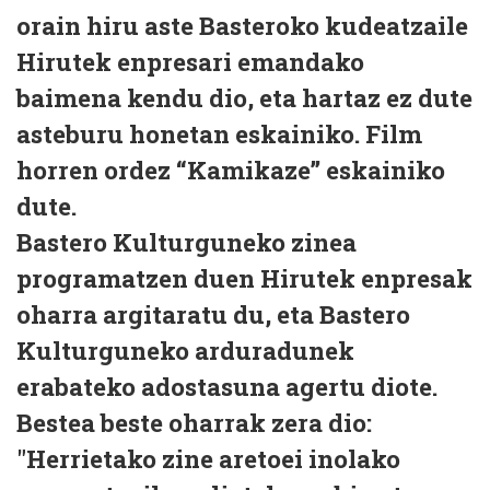
orain hiru aste Basteroko kudeatzaile
Hirutek enpresari emandako
baimena kendu dio, eta hartaz ez dute
asteburu honetan eskainiko. Film
horren ordez “Kamikaze” eskainiko
dute.
Bastero Kulturguneko zinea
programatzen duen Hirutek enpresak
oharra argitaratu du, eta Bastero
Kulturguneko arduradunek
erabateko adostasuna agertu diote.
Bestea beste oharrak zera dio:
"Herrietako zine aretoei inolako