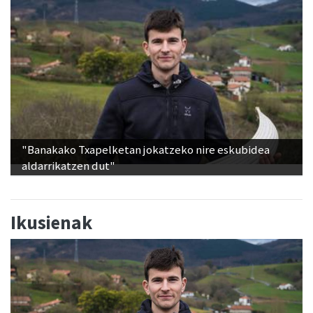
"Banakako Txapelketan jokatzeko nire eskubidea
aldarrikatzen dut"
Ikusienak