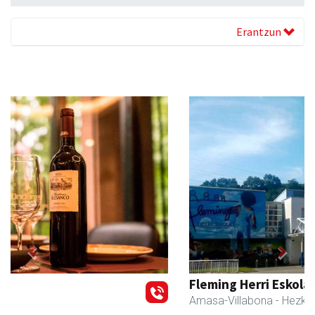
Erantzun
Previous
Next
Fleming Herri Eskola
Amasa-Villabona
- Hezkuntza