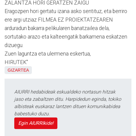
ZALANTZA HORI GERATZEN ZAIGU
Eragozpen hori gertatu izana asko sentituz, eta berriro
ere argi utziaz FILMEA EZ PROIEKTATZEAREN
arduradun bakarra pelikularen banatzailea dela,
sortutako arazo eta kalteengatik barkamena eskatzen
dizuegu.
Zuen laguntza eta ulermena eskertua,
HIRUTEK"
GIZARTEA
AIURRI hedabideak eskualdeko nortasun hitzak
jaso eta zabaltzen ditu. Harpidedun eginda, tokiko
albisteak euskaraz lantzen dituen komunikabidea
babestuko duzu.
Egin AIURRIkide!