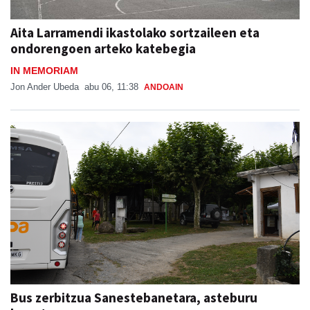
Aita Larramendi ikastolako sortzaileen eta
ondorengoen arteko katebegia
IN MEMORIAM
Jon Ander Ubeda
abu 06, 11:38
ANDOAIN
Bus zerbitzua Sanestebanetara, asteburu
honetan
SAN ESTEBAN JAIAK GOIBURUN 2026