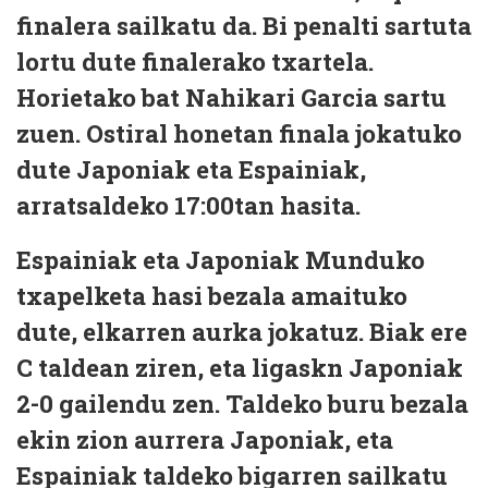
finalera sailkatu da. Bi penalti sartuta
lortu dute finalerako txartela.
Horietako bat Nahikari Garcia sartu
zuen. Ostiral honetan finala jokatuko
dute Japoniak eta Espainiak,
arratsaldeko 17:00tan hasita.
Espainiak eta Japoniak Munduko
txapelketa hasi bezala amaituko
dute, elkarren aurka jokatuz. Biak ere
C taldean ziren, eta ligaskn Japoniak
2-0 gailendu zen. Taldeko buru bezala
ekin zion aurrera Japoniak, eta
Espainiak taldeko bigarren sailkatu