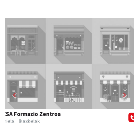
Previous
Next
Guria
Urnieta
- Jatetxeak