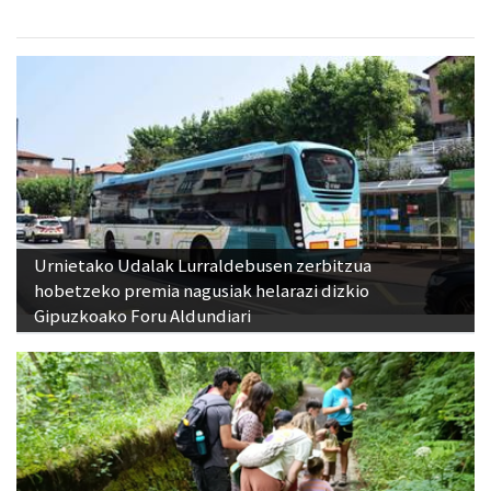
Urnietako Udalak Lurraldebusen zerbitzua
hobetzeko premia nagusiak helarazi dizkio
Gipuzkoako Foru Aldundiari