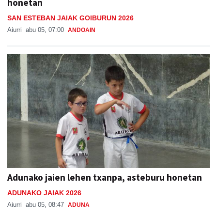
Aiurri
abu 05, 07:00
ANDOAIN
Adunako jaien lehen txanpa, asteburu honetan
ADUNAKO JAIAK 2026
Aiurri
abu 05, 08:47
ADUNA