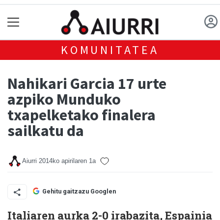
KOMUNITATEA
Nahikari Garcia 17 urte
azpiko Munduko
txapelketako finalera
sailkatu da
Aiurri
2014ko apirilaren 1a
Gehitu gaitzazu Googlen
Italiaren aurka 2-0 irabazita, Espainia