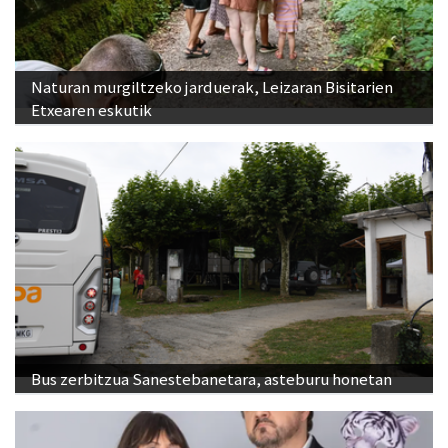
Naturan murgiltzeko jarduerak, Leizaran Bisitarien
Etxearen eskutik
Bus zerbitzua Sanestebanetara, asteburu honetan