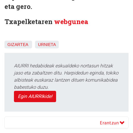
eta gero.
Txapelketaren
webgunea
GIZARTEA
URNIETA
AIURRI hedabideak eskualdeko nortasun hitzak
jaso eta zabaltzen ditu. Harpidedun eginda, tokiko
albisteak euskaraz lantzen dituen komunikabidea
babestuko duzu.
Egin AIURRIkide!
Erantzun