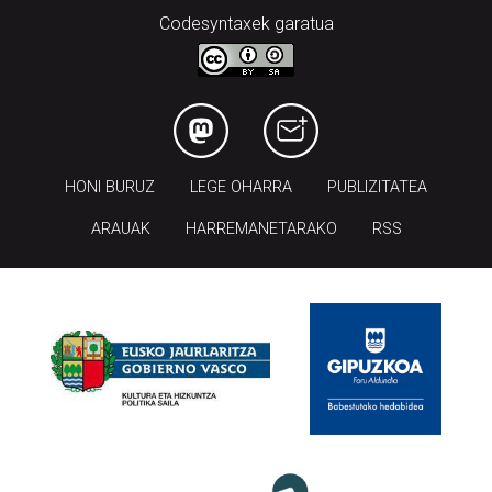
HONI BURUZ
LEGE OHARRA
PUBLIZITATEA
ARAUAK
HARREMANETARAKO
RSS