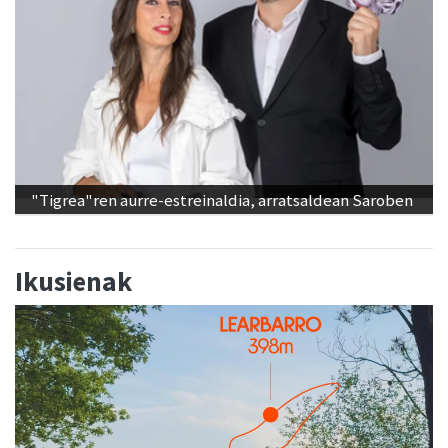
"Tigrea"ren aurre-estreinaldia, arratsaldean Saroben
Ikusienak