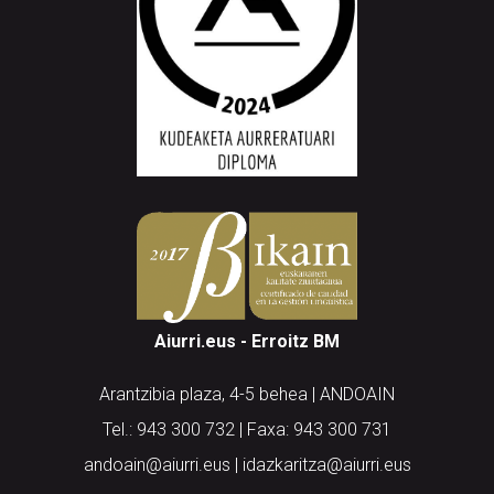
Aiurri.eus - Erroitz BM
Arantzibia plaza, 4-5 behea | ANDOAIN
Tel.: 943 300 732 | Faxa: 943 300 731
andoain@aiurri.eus | idazkaritza@aiurri.eus
Codesyntaxek garatua