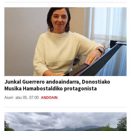
Junkal Guerrero andoaindarra, Donostiako
Musika Hamabostaldiko protagonista
Aiurri
abu 05, 07:00
ANDOAIN