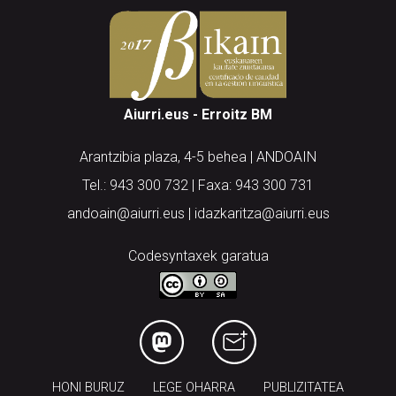
Aiurri.eus - Erroitz BM
Arantzibia plaza, 4-5 behea | ANDOAIN
Tel.: 943 300 732 | Faxa: 943 300 731
andoain@aiurri.eus | idazkaritza@aiurri.eus
Codesyntaxek garatua
HONI BURUZ
LEGE OHARRA
PUBLIZITATEA
ARAUAK
HARREMANETARAKO
RSS