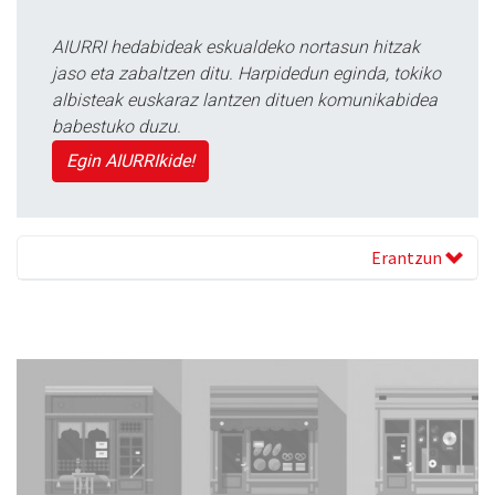
AIURRI hedabideak eskualdeko nortasun hitzak
jaso eta zabaltzen ditu. Harpidedun eginda, tokiko
albisteak euskaraz lantzen dituen komunikabidea
babestuko duzu.
Egin AIURRIkide!
Erantzun