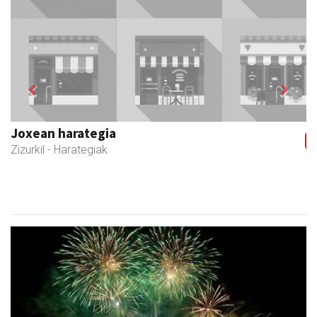
Previous
Next
Zubimusu Ikastola
Zizurkil
- Hezkuntza