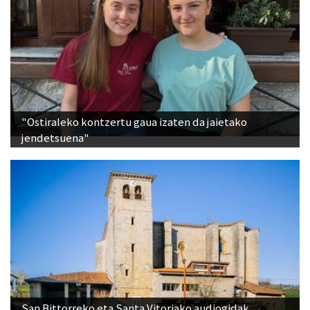
"Ostiraleko kontzertu gaua izaten da jaietako
jendetsuena"
San Bittorreko eta Santa Vitoriako audiogidak,
eskuragarri