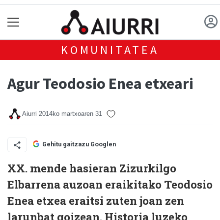
KOMUNITATEA
Agur Teodosio Enea etxeari
Aiurri
2014ko martxoaren 31
Gehitu gaitzazu Googlen
XX. mende hasieran Zizurkilgo
Elbarrena auzoan eraikitako Teodosio
Enea etxea eraitsi zuten joan zen
larunbat goizean. Historia luzeko