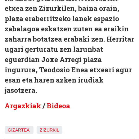
etxea zen Zizurkilen, baina orain,
plaza eraberritzeko lanek espazio
zabalagoa eskatzen zuten ea eraikin
zaharra botatzea erabaki zen. Herritar
ugari gerturatu zen larunbat
eguerdian Joxe Arregi plaza
ingurura, Teodosio Enea etxeari agur
esan eta haren azken irudiak
jasotzera.
Argazkiak
/
Bideoa
GIZARTEA
ZIZURKIL