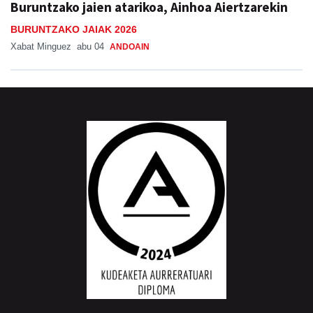
Xabat Minguez
abu 04
ANDOAIN