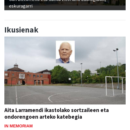
Ikusienak
Aita Larramendi ikastolako sortzaileen eta
ondorengoen arteko katebegia
IN MEMORIAM
Jon Ander Ubeda
abu 06, 11:38
ANDOAIN