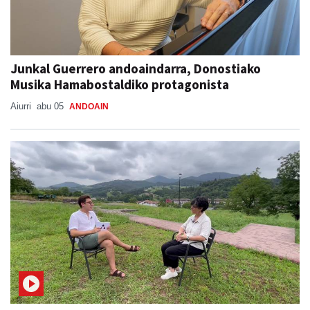
Junkal Guerrero andoaindarra, Donostiako
Musika Hamabostaldiko protagonista
Aiurri
abu 05
ANDOAIN
Buruntzako jaien atarikoa, Ainhoa Aiertzarekin
BURUNTZAKO JAIAK 2026