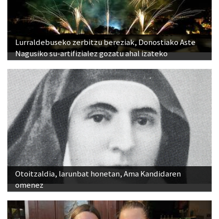
Lurraldebuseko zerbitzu bereziak, Donostiako Aste
Nagusiko su-artifizialez gozatu ahal izateko
Otoitzaldia, larunbat honetan, Ama Kandidaren
omenez