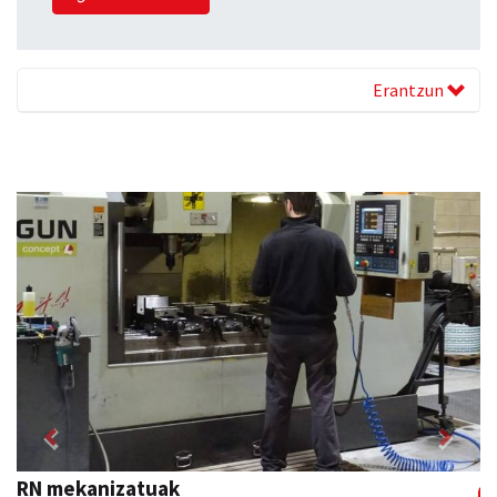
Erantzun
Previous
Next
RN mekanizatuak