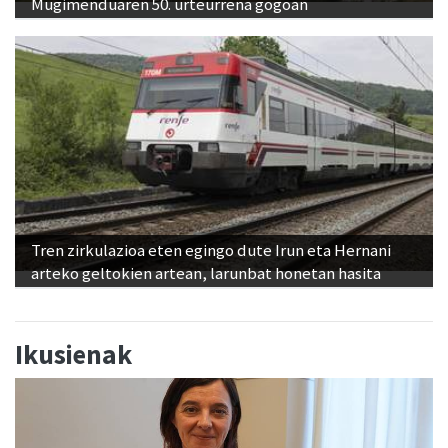
Mugimenduaren 50. urteurrena gogoan
Tren zirkulazioa eten egingo dute Irun eta Hernani
arteko geltokien artean, larunbat honetan hasita
Ikusienak