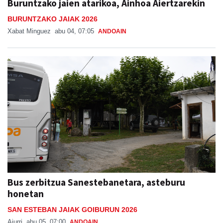
Buruntzako jaien atarikoa, Ainhoa Aiertzarekin
BURUNTZAKO JAIAK 2026
Xabat Minguez
abu 04, 07:05
ANDOAIN
Bus zerbitzua Sanestebanetara, asteburu
honetan
SAN ESTEBAN JAIAK GOIBURUN 2026
Aiurri
abu 05, 07:00
ANDOAIN