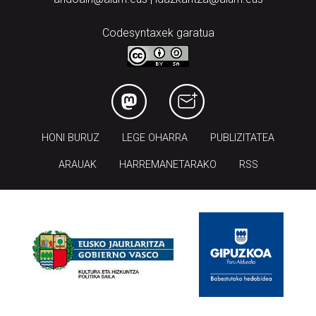
Codesyntaxek garatua
HONI BURUZ
LEGE OHARRA
PUBLIZITATEA
ARAUAK
HARREMANETARAKO
RSS