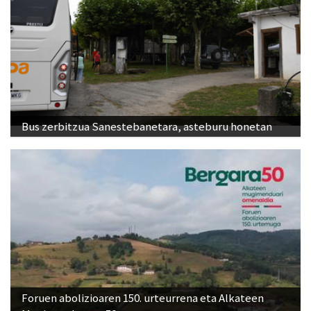
Bus zerbitzua Sanestebanetara, asteburu honetan
Foruen abolizioaren 150. urteurrena eta Alkateen