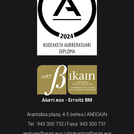
Aiurri.eus - Erroitz BM
Arantzibia plaza, 4-5 behea | ANDOAIN
Tel.: 943 300 732 | Faxa: 943 300 731
andoain@aiurri.eus | idazkaritza@aiurri.eus