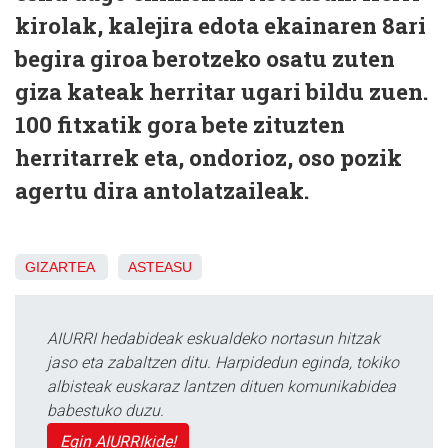
kirolak, kalejira edota ekainaren 8ari
begira giroa berotzeko osatu zuten
giza kateak herritar ugari bildu zuen.
100 fitxatik gora bete zituzten
herritarrek eta, ondorioz, oso pozik
agertu dira antolatzaileak.
GIZARTEA
ASTEASU
AIURRI hedabideak eskualdeko nortasun hitzak
jaso eta zabaltzen ditu. Harpidedun eginda, tokiko
albisteak euskaraz lantzen dituen komunikabidea
babestuko duzu.
Egin AIURRIkide!