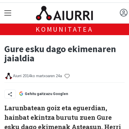
KOMUNITATEA
Gure esku dago ekimenaren
jaialdia
Aiurri
2014ko martxoaren 24a
Gehitu gaitzazu Googlen
Larunbatean goiz eta eguerdian,
hainbat ekintza burutu zuen Gure
esku dago ekimenak Asteasun. Herri