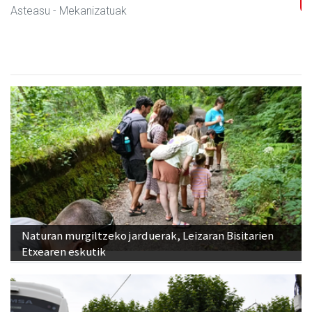
Asteasu
- Mekanizatuak
Naturan murgiltzeko jarduerak, Leizaran Bisitarien
Etxearen eskutik