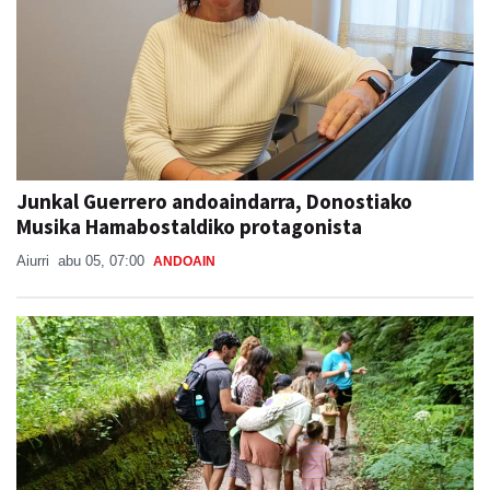
Junkal Guerrero andoaindarra, Donostiako
Musika Hamabostaldiko protagonista
Aiurri
abu 05, 07:00
ANDOAIN