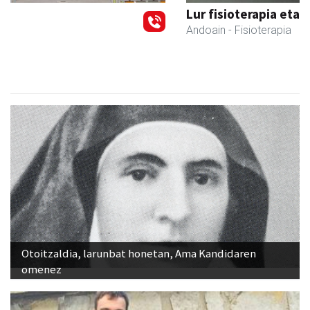
Lur fisioterapia eta pilates zentroa
Andoain
- Fisioterapia
Otoitzaldia, larunbat honetan, Ama Kandidaren
omenez