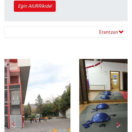
Egin AIURRIkide!
Erantzun
Previous
Next