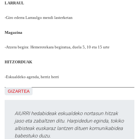
LARRAUL
-Giro ederra Larraulgo mendi lasterketan
Magazina
-Atzera begira: Hemerotekara begiratua, duela 5, 10 eta 15 urte
HITZORDUAK
-Eskualdeko agenda, herriz herri
GIZARTEA
AIURRI hedabideak eskualdeko nortasun hitzak
jaso eta zabaltzen ditu. Harpidedun eginda, tokiko
albisteak euskaraz lantzen dituen komunikabidea
babestuko duzu.