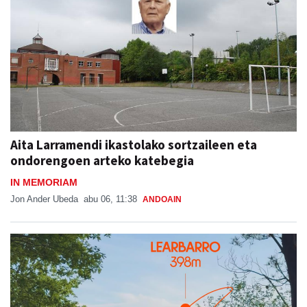
Aita Larramendi ikastolako sortzaileen eta
ondorengoen arteko katebegia
IN MEMORIAM
Jon Ander Ubeda
abu 06, 11:38
ANDOAIN