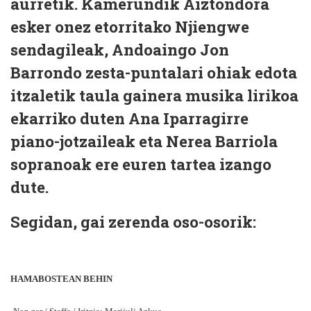
aurretik. Kamerundik Aiztondora
esker onez etorritako Njiengwe
sendagileak, Andoaingo Jon
Barrondo zesta-puntalari ohiak edota
itzaletik taula gainera musika lirikoa
ekarriko duten Ana Iparragirre
piano-jotzaileak eta Nerea Barriola
sopranoak ere euren tartea izango
dute.
Segidan, gai zerenda oso-osorik:
HAMABOSTEAN BEHIN