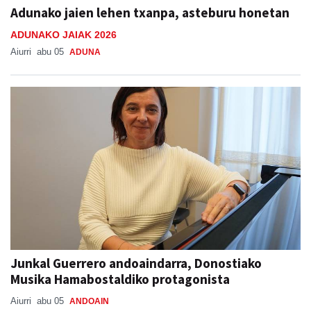
Adunako jaien lehen txanpa, asteburu honetan
ADUNAKO JAIAK 2026
Aiurri
abu 05
ADUNA
Junkal Guerrero andoaindarra, Donostiako
Musika Hamabostaldiko protagonista
Aiurri
abu 05
ANDOAIN