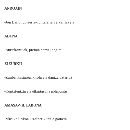
ANDOAIN
-Jon Barrondo zesta-puntalariari elkarrizketa
ADUNA
-Aurrekontuak, premia berriei begira
ZIZURKIL
-Zunba ikastaroa, kirola eta dantza uztartuz
-Kontzientzia eta elkartasuna abiapuntu
AMASA-VILLABONA
-Musika lirikoa, itzalpetik taula gainera