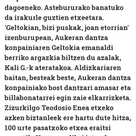
dagoeneko. Astebururako banatuko
da irakurle guztien etxeetara.
'Geltokian, bizi puskak, joan etorrian'
izenburupean, Aukeran dantza
konpainiaren Geltokia emanaldi
berriko argazkia biltzen du azalak,
Kali G.-k ateratakoa. Aldizkariaren
baitan, besteak beste, Aukeran dantza
konpainiako bost dantzari amasar eta
billabonatarrei egin zaie elkarrizketa.
Zizurkilgo Teodosio Enea etxeko
azken biztanleek ere hartu dute hitza,
100 urte pasatxoko etxea eraitsi