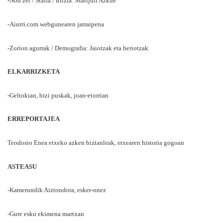
-Non zer / Staffa / Iritzia: Marijuli Azkue
-Aiurri.com webgunearen jarraipena
-Zorion agurrak / Demografia: Jaiotzak eta heriotzak
ELKARRIZKETA
-Geltokian, bizi puskak, joan-etorrian
ERREPORTAJEA
Teodosio Enea etxeko azken biztanleak, etxearen historia gogoan
ASTEASU
-Kamerundik Aiztondora, esker-onez
-Gure esku ekimena martxan