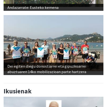
Andazarrate: Eusteko kemena
Dei egiten diegu donostiarrei eta gipuzkoarrei
abuztuaren 14ko mobilizazioan parte hartzera
Ikusienak