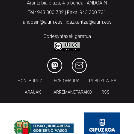
Arantzibia plaza, 4-5 behea | ANDOAIN
Tel.: 943 300 732 | Faxa: 943 300 731
andoain@aiurri.eus | idazkaritza@aiurri.eus
Codesyntaxek garatua
HONI BURUZ
LEGE OHARRA
PUBLIZITATEA
ARAUAK
HARREMANETARAKO
RSS