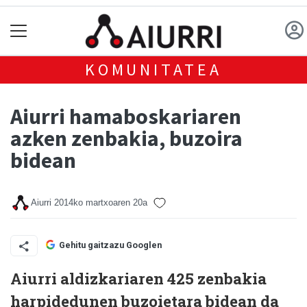
KOMUNITATEA
Aiurri hamaboskariaren
azken zenbakia, buzoira
bidean
Aiurri
2014ko martxoaren 20a
Gehitu gaitzazu Googlen
Aiurri aldizkariaren 425 zenbakia
harpidedunen buzoietara bidean da