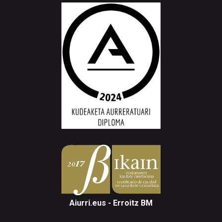
Aiurri.eus - Erroitz BM