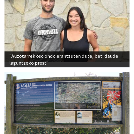
"Auzotarrek oso ondo erantzuten dute, beti daude
laguntzeko prest"