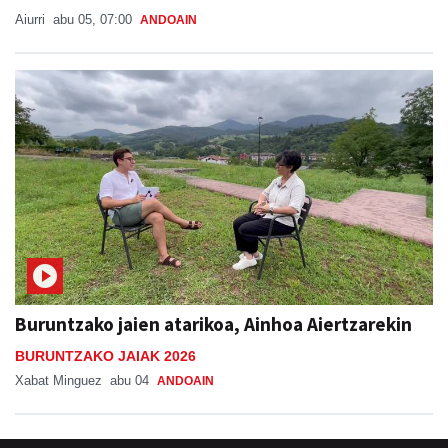
Aiurri
abu 05, 07:00
ANDOAIN
Buruntzako jaien atarikoa, Ainhoa Aiertzarekin
BURUNTZAKO JAIAK 2026
Xabat Minguez
abu 04
ANDOAIN