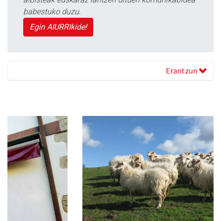
babestuko duzu.
Egin AIURRIkide!
Erantzun