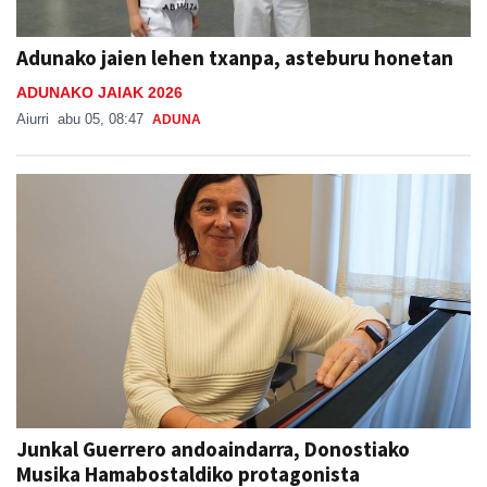
Adunako jaien lehen txanpa, asteburu honetan
ADUNAKO JAIAK 2026
Aiurri
abu 05, 08:47
ADUNA
Junkal Guerrero andoaindarra, Donostiako
Musika Hamabostaldiko protagonista