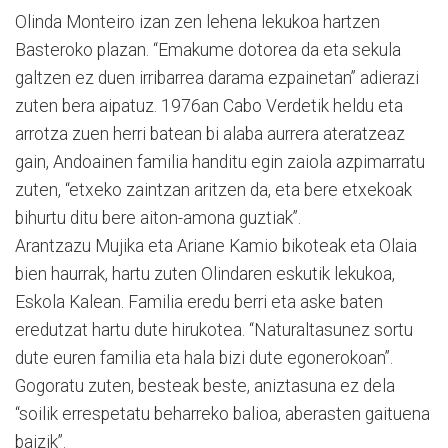
Olinda Monteiro izan zen lehena lekukoa hartzen
Basteroko plazan. “Emakume dotorea da eta sekula
galtzen ez duen irribarrea darama ezpainetan” adierazi
zuten bera aipatuz. 1976an Cabo Verdetik heldu eta
arrotza zuen herri batean bi alaba aurrera ateratzeaz
gain, Andoainen familia handitu egin zaiola azpimarratu
zuten, “etxeko zaintzan aritzen da, eta bere etxekoak
bihurtu ditu bere aiton-amona guztiak”.
Arantzazu Mujika eta Ariane Kamio bikoteak eta Olaia
bien haurrak, hartu zuten Olindaren eskutik lekukoa,
Eskola Kalean. Familia eredu berri eta aske baten
eredutzat hartu dute hirukotea. “Naturaltasunez sortu
dute euren familia eta hala bizi dute egonerokoan”.
Gogoratu zuten, besteak beste, aniztasuna ez dela
“soilik errespetatu beharreko balioa, aberasten gaituena
baizik”.