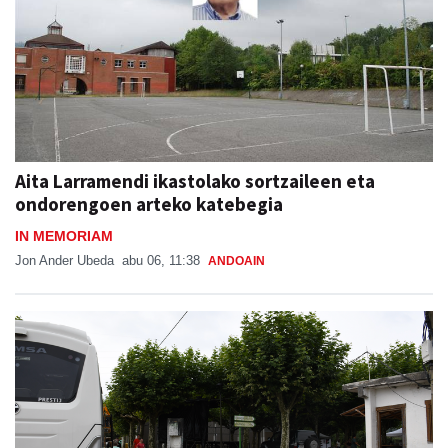
Aita Larramendi ikastolako sortzaileen eta
ondorengoen arteko katebegia
IN MEMORIAM
Jon Ander Ubeda
abu 06, 11:38
ANDOAIN