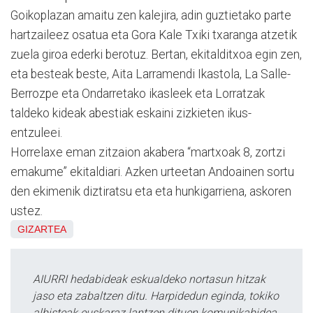
Goikoplazan amaitu zen kalejira, adin guztietako parte
hartzaileez osatua eta Gora Kale Txiki txaranga atzetik
zuela giroa ederki berotuz. Bertan, ekitalditxoa egin zen,
eta besteak beste, Aita Larramendi Ikastola, La Salle-
Berrozpe eta Ondarretako ikasleek eta Lorratzak
taldeko kideak abestiak eskaini zizkieten ikus-
entzuleei.
Horrelaxe eman zitzaion akabera “martxoak 8, zortzi
emakume” ekitaldiari. Azken urteetan Andoainen sortu
den ekimenik diztiratsu eta eta hunkigarriena, askoren
ustez.
GIZARTEA
AIURRI hedabideak eskualdeko nortasun hitzak
jaso eta zabaltzen ditu. Harpidedun eginda, tokiko
albisteak euskaraz lantzen dituen komunikabidea