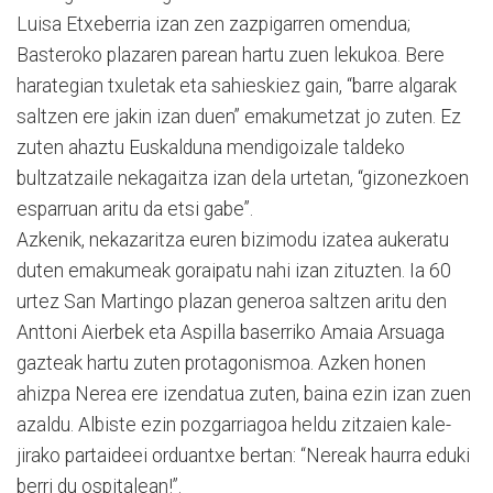
Luisa Etxeberria izan zen zazpigarren omendua;
Basteroko plazaren parean hartu zuen lekukoa. Bere
harategian txuletak eta sahieskiez gain, “barre algarak
saltzen ere jakin izan duen” emakumetzat jo zuten. Ez
zuten ahaztu Euskalduna mendigoizale taldeko
bultzatzaile nekagaitza izan dela urtetan, “gizonezkoen
esparruan aritu da etsi gabe”.
Azkenik, nekazaritza euren bizimodu izatea aukeratu
duten emakumeak goraipatu nahi izan zituzten. Ia 60
urtez San Martingo plazan generoa saltzen aritu den
Anttoni Aierbek eta Aspilla baserriko Amaia Arsuaga
gazteak hartu zuten protagonismoa. Azken honen
ahizpa Nerea ere izendatua zuten, baina ezin izan zuen
azaldu. Albiste ezin pozgarriagoa heldu zitzaien kale-
jirako partaideei orduantxe bertan: “Nereak haurra eduki
berri du ospitalean!”.