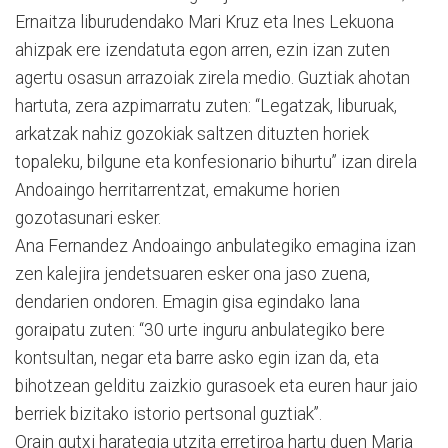
Ernaitza liburudendako Mari Kruz eta Ines Lekuona
ahizpak ere izendatuta egon arren, ezin izan zuten
agertu osasun arrazoiak zirela medio. Guztiak ahotan
hartuta, zera azpimarratu zuten: “Legatzak, liburuak,
arkatzak nahiz gozokiak saltzen dituzten horiek
topaleku, bilgune eta konfesionario bihurtu” izan direla
Andoaingo herritarrentzat, emakume horien
gozotasunari esker.
Ana Fernandez Andoaingo anbulategiko emagina izan
zen kalejira jendetsuaren esker ona jaso zuena,
dendarien ondoren. Emagin gisa egindako lana
goraipatu zuten: “30 urte inguru anbulategiko bere
kontsultan, negar eta barre asko egin izan da, eta
bihotzean gelditu zaizkio gurasoek eta euren haur jaio
berriek bizitako istorio pertsonal guztiak”.
Orain gutxi harategia utzita erretiroa hartu duen Maria