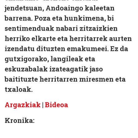
jendetsuan, Andoaingo kaleetan
barrena. Poza eta hunkimena, bi
sentimenduak nabari zitzaizkien
herriko elkarte eta herritarrek aurten
izendatu dituzten emakumeei. Ez da
gutxigorako, langileak eta
eskuzabalak izateagatik jaso
baitituzte herritarren miresmen eta
txaloak.
Argazkiak
|
Bideoa
Kronika: