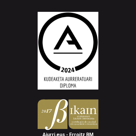
Aiurri.eus - Erroitz BM