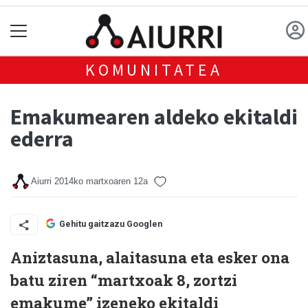
KOMUNITATEA
Emakumearen aldeko ekitaldi
ederra
Aiurri
2014ko martxoaren 12a
Gehitu gaitzazu Googlen
Aniztasuna, alaitasuna eta esker ona
batu ziren “martxoak 8, zortzi
emakume” izeneko ekitaldi