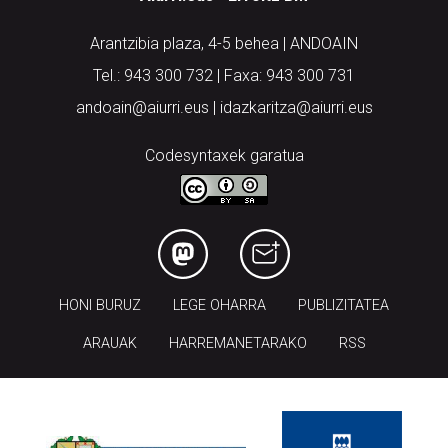
Arantzibia plaza, 4-5 behea | ANDOAIN
Tel.: 943 300 732 | Faxa: 943 300 731
andoain@aiurri.eus | idazkaritza@aiurri.eus
Codesyntaxek garatua
HONI BURUZ
LEGE OHARRA
PUBLIZITATEA
ARAUAK
HARREMANETARAKO
RSS