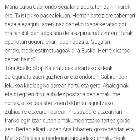
Maria Luisa Gabirondo segalaria zeukaten zain hirurek
ere, Txistokiko pasealekuan. Herrian batez ere tabernari
bezala ezagutu arren, nazioarteko txapelketatan goi
mailan ibili den segalaria dela azpimarratu zuten. Berak
egunotan gogora ekarri duen bezala, “segalari
emakumeak estimatuagoak dira Euskal Herritik kanpo
bertan baino”.
Toñi Abello Stop Kaleratzeak elkarteko kideak
bereganatu zuen guztien arreta ondoren, Gabirondori
lekukoa kiroldegiko parean hartu eta gero. Ahaleginak
eta bi egiten ditu lanbidez postaria den emakume
honek, etxe desjabetzeen biktimei laguntzeko.
Zubiaurre etxearen parean, mostradore atzean lan
franko egin izan duten emakumeentzako tartea gorde
zen. Bertan elkartu ziren Ana Iribarren, gozo-dendan eta
Mertxe Saldias arrandegian jardundako emakumeak;