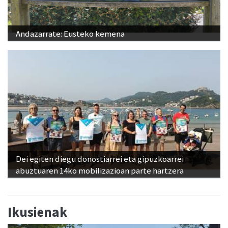
Andazarrate: Eusteko kemena
Dei egiten diegu donostiarrei eta gipuzkoarrei
abuztuaren 14ko mobilizazioan parte hartzera
Ikusienak