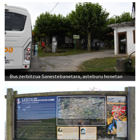
Bus zerbitzua Sanestebanetara, asteburu honetan