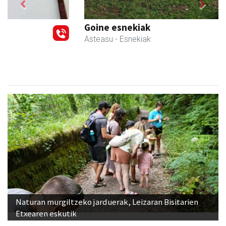
Previous
Next
Goine esnekiak
Asteasu
- Esnekiak
Naturan murgiltzeko jarduerak, Leizaran Bisitarien
Etxearen eskutik