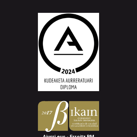
Aiurri.eus - Erroitz BM