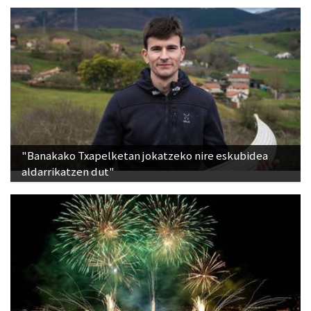
"Banakako Txapelketan jokatzeko nire eskubidea
aldarrikatzen dut"