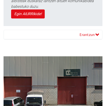
albisteak euskaraz lantzen dituen komunikabidea
babestuko duzu.
Egin AIURRIkide!
Erantzun