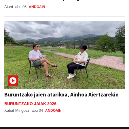
Aiurri
abu 05
ANDOAIN
Buruntzako jaien atarikoa, Ainhoa Aiertzarekin
BURUNTZAKO JAIAK 2026
Xabat Minguez
abu 04
ANDOAIN