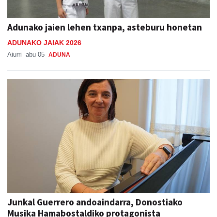
Adunako jaien lehen txanpa, asteburu honetan
ADUNAKO JAIAK 2026
Aiurri
abu 05
ADUNA
Junkal Guerrero andoaindarra, Donostiako
Musika Hamabostaldiko protagonista