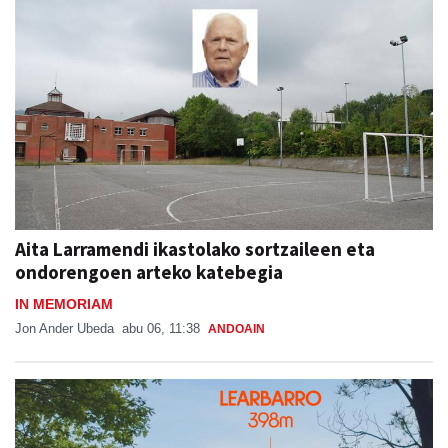
Aita Larramendi ikastolako sortzaileen eta
ondorengoen arteko katebegia
IN MEMORIAM
Jon Ander Ubeda
abu 06, 11:38
ANDOAIN