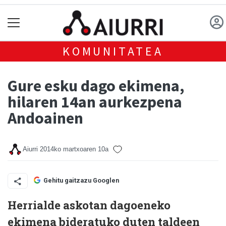
KOMUNITATEA
Gure esku dago ekimena,
hilaren 14an aurkezpena
Andoainen
Aiurri
2014ko martxoaren 10a
Gehitu gaitzazu Googlen
Herrialde askotan dagoeneko
ekimena bideratuko duten taldeen