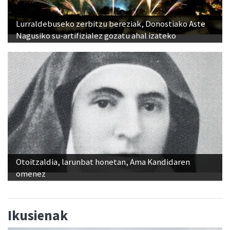
Lurraldebuseko zerbitzu bereziak, Donostiako Aste
Nagusiko su-artifizialez gozatu ahal izateko
Otoitzaldia, larunbat honetan, Ama Kandidaren
omenez
Ikusienak