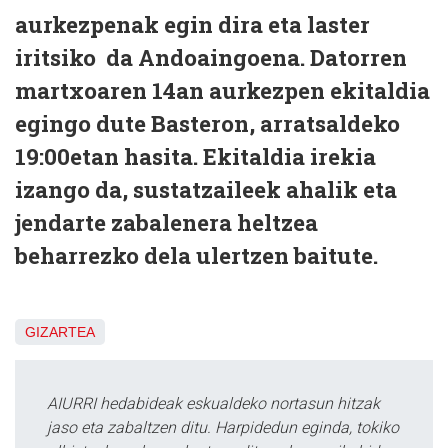
aurkezpenak egin dira eta laster
iritsiko da Andoaingoena. Datorren
martxoaren 14an aurkezpen ekitaldia
egingo dute Basteron, arratsaldeko
19:00etan hasita. Ekitaldia irekia
izango da, sustatzaileek ahalik eta
jendarte zabalenera heltzea
beharrezko dela ulertzen baitute.
GIZARTEA
AIURRI hedabideak eskualdeko nortasun hitzak
jaso eta zabaltzen ditu. Harpidedun eginda, tokiko