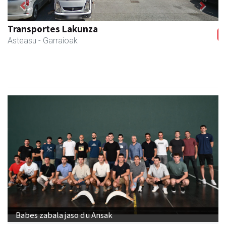
Previous
Next
Transportes Lakunza
Asteasu
- Garraioak
Babes zabala jaso du Ansak