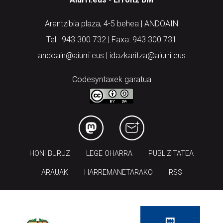
Arantzibia plaza, 4-5 behea | ANDOAIN
Tel.: 943 300 732 | Faxa: 943 300 731
andoain@aiurri.eus | idazkaritza@aiurri.eus
Codesyntaxek garatua
HONI BURUZ
LEGE OHARRA
PUBLIZITATEA
ARAUAK
HARREMANETARAKO
RSS