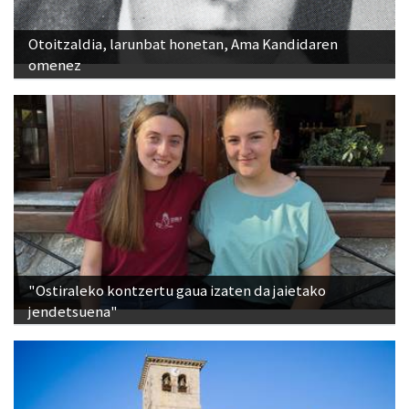
Otoitzaldia, larunbat honetan, Ama Kandidaren
omenez
"Ostiraleko kontzertu gaua izaten da jaietako
jendetsuena"