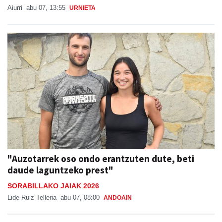
Aiurri
abu 07, 13:55
URNIETA
"Auzotarrek oso ondo erantzuten dute, beti
daude laguntzeko prest"
SORABILLAKO JAIAK 2026
Lide Ruiz Telleria
abu 07, 08:00
ANDOAIN