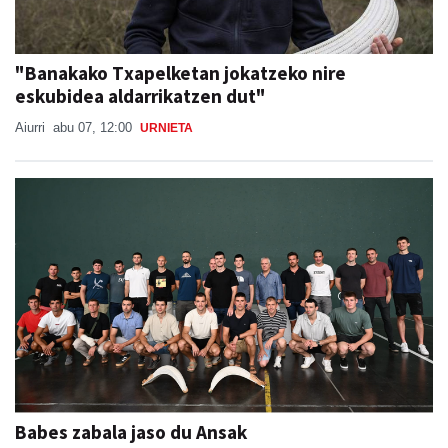
"Banakako Txapelketan jokatzeko nire
eskubidea aldarrikatzen dut"
Aiurri
abu 07, 12:00
URNIETA
Babes zabala jaso du Ansak