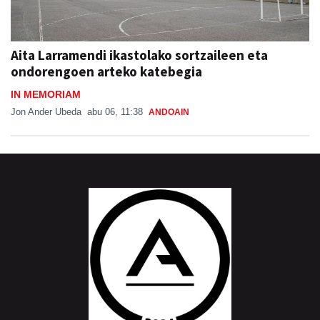
Aita Larramendi ikastolako sortzaileen eta
ondorengoen arteko katebegia
IN MEMORIAM
Jon Ander Ubeda
abu 06, 11:38
ANDOAIN