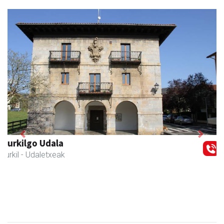
Previous
Next
Joxean harategia
Zizurkil
- Harategiak