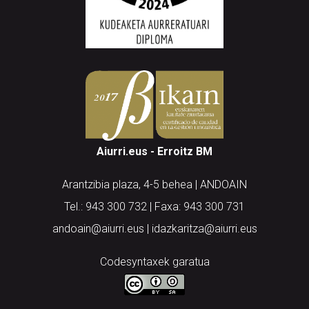
Aiurri.eus - Erroitz BM
Arantzibia plaza, 4-5 behea | ANDOAIN
Tel.: 943 300 732 | Faxa: 943 300 731
andoain@aiurri.eus | idazkaritza@aiurri.eus
Codesyntaxek garatua