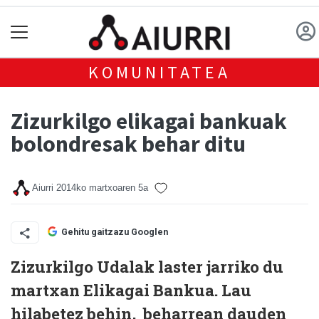
KOMUNITATEA
Zizurkilgo elikagai bankuak
bolondresak behar ditu
Aiurri
2014ko martxoaren 5a
Gehitu gaitzazu Googlen
Zizurkilgo Udalak laster jarriko du
martxan Elikagai Bankua. Lau
hilabetez behin, beharrean dauden