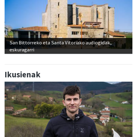
San Bittorreko eta Santa Vitoriako audiogidak,
eskuragarri
Ikusienak