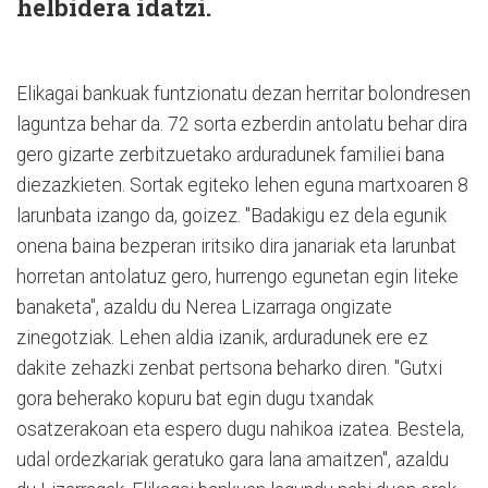
helbidera idatzi.
Elikagai bankuak funtzionatu dezan herritar bolondresen
laguntza behar da. 72 sorta ezberdin antolatu behar dira
gero gizarte zerbitzuetako arduradunek familiei bana
diezazkieten. Sortak egiteko lehen eguna martxoaren 8
larunbata izango da, goizez. "Badakigu ez dela egunik
onena baina bezperan iritsiko dira janariak eta larunbat
horretan antolatuz gero, hurrengo egunetan egin liteke
banaketa", azaldu du Nerea Lizarraga ongizate
zinegotziak. Lehen aldia izanik, arduradunek ere ez
dakite zehazki zenbat pertsona beharko diren. "Gutxi
gora beherako kopuru bat egin dugu txandak
osatzerakoan eta espero dugu nahikoa izatea. Bestela,
udal ordezkariak geratuko gara lana amaitzen", azaldu