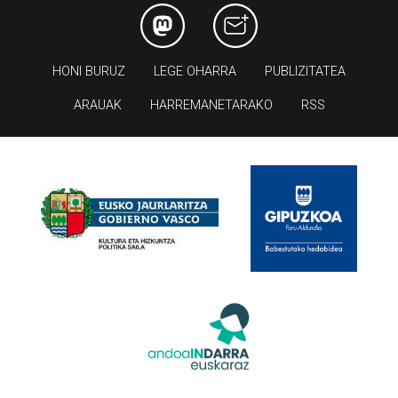
HONI BURUZ
LEGE OHARRA
PUBLIZITATEA
ARAUAK
HARREMANETARAKO
RSS