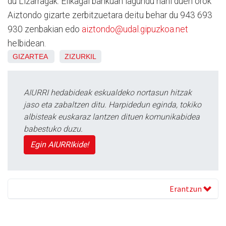
du Lizarragak. Elikagai bankuan lagundu nahi duen orok
Aiztondo gizarte zerbitzuetara deitu behar du 943 693
930 zenbakian edo
aiztondo@udal.gipuzkoa.net
helbidean.
GIZARTEA
ZIZURKIL
AIURRI hedabideak eskualdeko nortasun hitzak
jaso eta zabaltzen ditu. Harpidedun eginda, tokiko
albisteak euskaraz lantzen dituen komunikabidea
babestuko duzu.
Egin AIURRIkide!
Erantzun