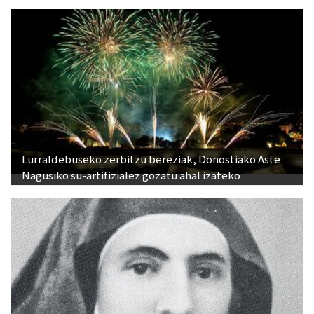
Lurraldebuseko zerbitzu bereziak, Donostiako Aste
Nagusiko su-artifizialez gozatu ahal izateko