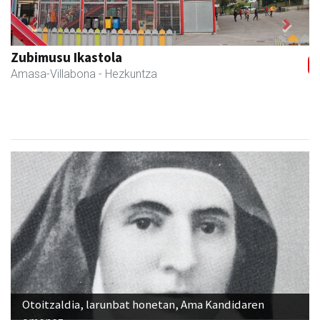
Previous
Next
Amane
Amasa-Villabona
- Arropa-dendak
Otoitzaldia, larunbat honetan, Ama Kandidaren