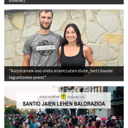
omenez
"Auzotarrek oso ondo erantzuten dute, beti daude
laguntzeko prest"