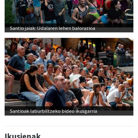
Santio jaiak: Udalaren lehen balorazioa
Santioak laburbiltzeko bideo ikusgarria
Ikusienak