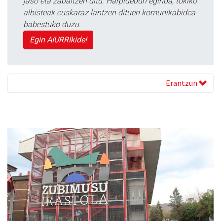
jaso eta zabaltzen ditu. Harpidedun eginda, tokiko
albisteak euskaraz lantzen dituen komunikabidea
babestuko duzu.
Egin AIURRIkide!
Erantzun