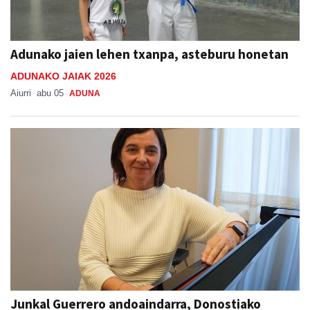
Adunako jaien lehen txanpa, asteburu honetan
ADUNAKO JAIAK 2026
Aiurri
abu 05
ADUNA
Junkal Guerrero andoaindarra, Donostiako