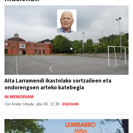
Aita Larramendi ikastolako sortzaileen eta
ondorengoen arteko katebegia
IN MEMORIAM
Jon Ander Ubeda
abu 06, 11:38
ANDOAIN