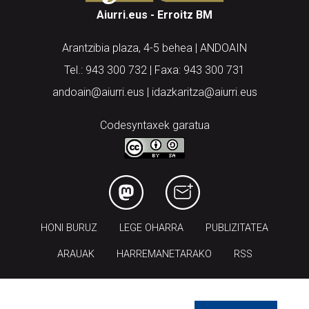
Aiurri.eus - Erroitz BM
Arantzibia plaza, 4-5 behea | ANDOAIN
Tel.: 943 300 732 | Faxa: 943 300 731
andoain@aiurri.eus | idazkaritza@aiurri.eus
Codesyntaxek garatua
HONI BURUZ
LEGE OHARRA
PUBLIZITATEA
ARAUAK
HARREMANETARAKO
RSS