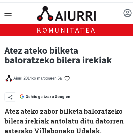
KOMUNITATEA
Atez ateko bilketa
baloratzeko bilera irekiak
Aiurri
2014ko martxoaren 5a
Gehitu gaitzazu Googlen
Atez ateko zabor bilketa baloratzeko
bilera irekiak antolatu ditu datorren
asterako Villabonako Udalak.