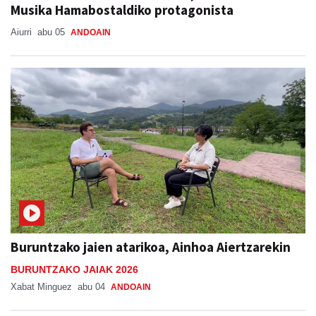
Musika Hamabostaldiko protagonista
Aiurri
abu 05
ANDOAIN
Buruntzako jaien atarikoa, Ainhoa Aiertzarekin
BURUNTZAKO JAIAK 2026
Xabat Minguez
abu 04
ANDOAIN