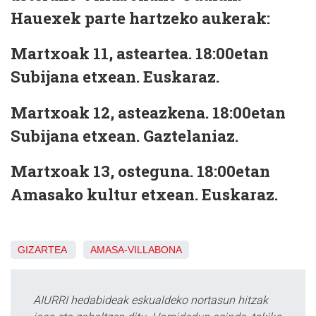
Hauexek parte hartzeko aukerak:
Martxoak 11, asteartea.
18:00etan
Subijana etxean. Euskaraz.
Martxoak 12, asteazkena.
18:00etan
Subijana etxean. Gaztelaniaz.
Martxoak 13, osteguna.
18:00etan
Amasako kultur etxean. Euskaraz.
GIZARTEA
AMASA-VILLABONA
AIURRI hedabideak eskualdeko nortasun hitzak