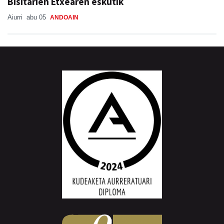
Bisitarien Etxearen eskutik
Aiurri
abu 05
ANDOAIN