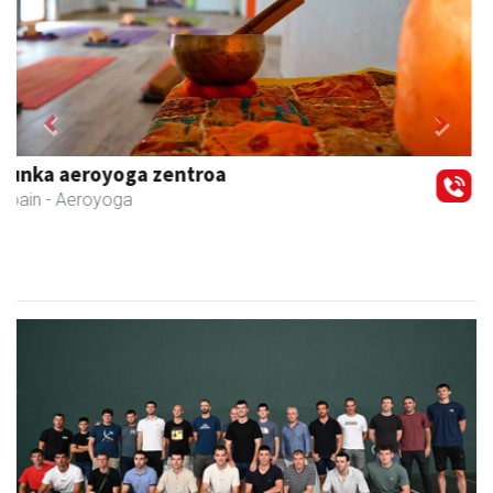
Previous
Next
Xixori belar-denda
Andoain
- Belar-denda