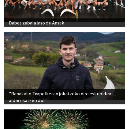
Babes zabala jaso du Ansak
"Banakako Txapelketan jokatzeko nire eskubidea
aldarrikatzen dut"