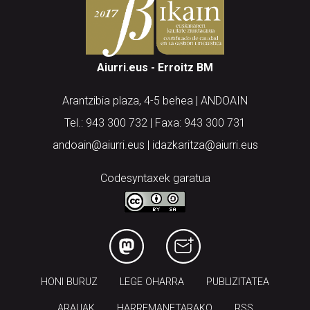
Aiurri.eus - Erroitz BM
Arantzibia plaza, 4-5 behea | ANDOAIN
Tel.: 943 300 732 | Faxa: 943 300 731
andoain@aiurri.eus | idazkaritza@aiurri.eus
Codesyntaxek garatua
HONI BURUZ
LEGE OHARRA
PUBLIZITATEA
ARAUAK
HARREMANETARAKO
RSS