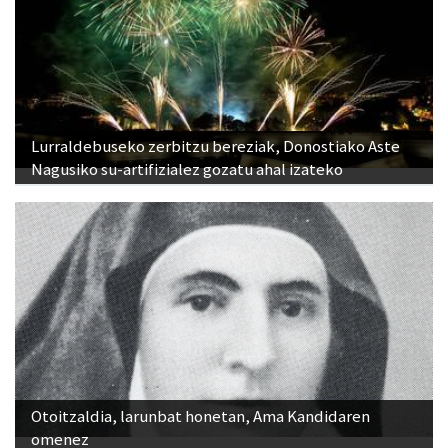
Lurraldebuseko zerbitzu bereziak, Donostiako Aste
Nagusiko su-artifizialez gozatu ahal izateko
Otoitzaldia, larunbat honetan, Ama Kandidaren
omenez