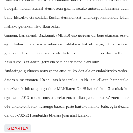
beregain hartzen Euskal Herri osoan gisa horretako antzezpen bakarrak duen
balio historiko eta soziala, Euskal Herriarentzat lehenengo karlistaldia lehen
mailako gertakari historikoa baita:
Gainera, Larramendi Bazkunak (MLKB) oso gogoan du bere ekimena osatu
egin behar duela eta ezinbesteko aldaketa batzuk egin, 1837. urteko
gertakari latz haietaz oroitzeak bete behar duen jatorrizko helburua
hasierakoa izan dadin, gerra eta bere hondamendia azalduz.
Andoaingo guduaren antzezpena antolatuko den ala ez erabakitzeko xedez,
datorren martxoaren 10ean, astelehenarekin, talde eta elkarte hainbateko
ordezkariek bilera egingo dute MLKBaren Dr. HUizi kaleko 15 zenbakiko
egoitzan. 2013. urteko mustuaurreko emanaldian parte hartu EZ zuen talde
edo elkarteren batek hurrengo batean parte hartuko nahiko balu, egin dezala
dei 656-782-521 zenbakira bilerara joan ahal izateko.
GIZARTEA