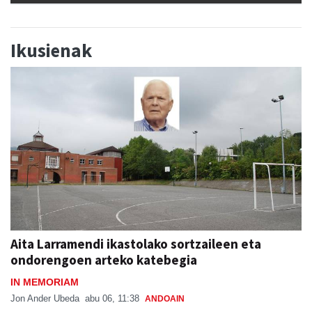
Ikusienak
Aita Larramendi ikastolako sortzaileen eta
ondorengoen arteko katebegia
IN MEMORIAM
Jon Ander Ubeda
abu 06, 11:38
ANDOAIN