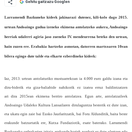
Gehitu gaitzazu Googlen
Larramendi Bazkuneko kideek jakinarazi dutenez, kili-kolo dago 2015.
urtean Andoaingo gudua izeneko ekimena antolatzeko aukera, Andoaingo
herriak udalerri agiria jaso zueneko IV. mendeurrena beteko den urtean,
hain zuzen ere. Erabakia hartzeko asmotan, datorren martxoaren 10ean
bilera egingo dute talde eta elkarte ezberdineko kideek:
Iaz, 2013. urtean antolaturiko mustuarrekoan ia 4.000 euro galdu izana eta
diru-biderik eta giza-baliabide nahikorik ez izatea erruz baldintzatzen
ari dira 2015ean ekimena berriro antolatzea. Egun arte, antolatzaileek
Andoaingo Udaleko Kultura Lansailaren dirulaguntza besterik ez dute izan,
eta ukatu egin zaie bai Eusko Jaurlaritzatik, bai Foru Aldunditik, baita beste
erakunde batzuetatik ere, Kutxa Fundaziotik, esate baterako. Larramendi
Bazkuneko ordezkarien iritziz, erakunde horiek nonbait ez dute ulertzen edo