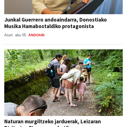
Junkal Guerrero andoaindarra, Donostiako
Musika Hamabostaldiko protagonista
Aiurri
abu 05
ANDOAIN
Naturan murgiltzeko jarduerak, Leizaran