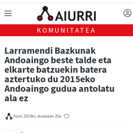
KOMUNITATEA
Larramendi Bazkunak
Andoaingo beste talde eta
elkarte batzuekin batera
aztertuko du 2015eko
Andoaingo gudua antolatu
ala ez
Aiurri
2014ko otsailaren 25a