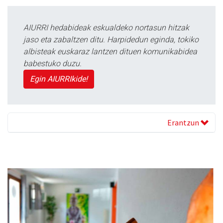
AIURRI hedabideak eskualdeko nortasun hitzak
jaso eta zabaltzen ditu. Harpidedun eginda, tokiko
albisteak euskaraz lantzen dituen komunikabidea
babestuko duzu.
Egin AIURRIkide!
Erantzun