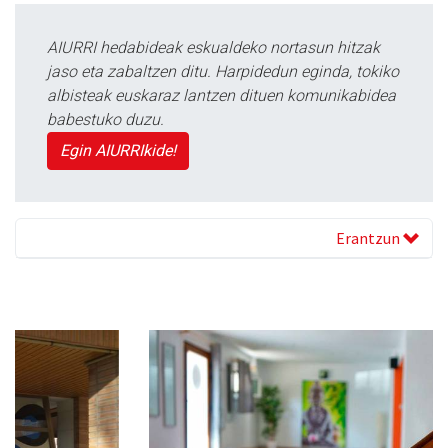
AIURRI hedabideak eskualdeko nortasun hitzak
jaso eta zabaltzen ditu. Harpidedun eginda, tokiko
albisteak euskaraz lantzen dituen komunikabidea
babestuko duzu.
Egin AIURRIkide!
Erantzun