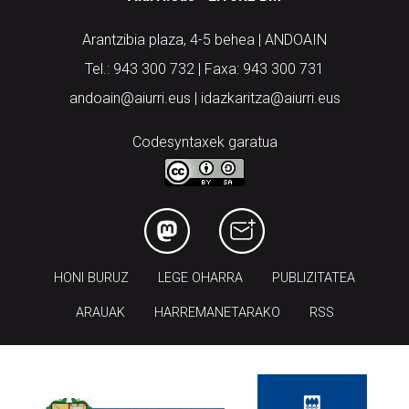
Arantzibia plaza, 4-5 behea | ANDOAIN
Tel.: 943 300 732 | Faxa: 943 300 731
andoain@aiurri.eus | idazkaritza@aiurri.eus
Codesyntaxek garatua
HONI BURUZ
LEGE OHARRA
PUBLIZITATEA
ARAUAK
HARREMANETARAKO
RSS