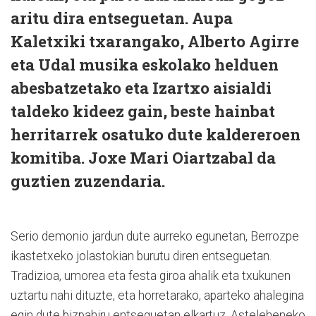
aritu dira entseguetan. Aupa
Kaletxiki txarangako, Alberto Agirre
eta Udal musika eskolako helduen
abesbatzetako eta Izartxo aisialdi
taldeko kideez gain, beste hainbat
herritarrek osatuko dute kaldereroen
komitiba. Joxe Mari Oiartzabal da
guztien zuzendaria.
Serio demonio jardun dute aurreko egunetan, Berrozpe
ikastetxeko jolastokian burutu diren entseguetan.
Tradizioa, umorea eta festa giroa ahalik eta txukunen
uztartu nahi dituzte, eta horretarako, aparteko ahalegina
egin dute bizpahiru entseguetan elkartuz. Asteleheneko