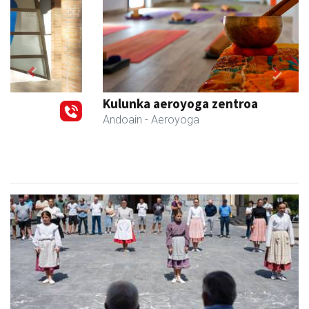
Previous
Next
Kulunka aeroyoga zentroa
Andoain
- Aeroyoga