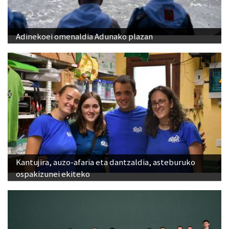
Adinekoei omenaldia Adunako plazan
Kantujira, auzo-afaria eta dantzaldia, asteburuko
ospakizunei ekiteko