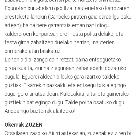
Egunotan buru-belarri gabiltza Inauterietako karrozaren
prestaketa lanekin (Caribeko piraten gaia darabilgu esku
artean); baina bere garrantzia eman nahi diogu
kaldereroen konpartsari ere. Festa polita delako, eta
festa giroa zabaltzen duelako herrian, Inauterien
primerako atari bilakatuz.
Lehen aldia izango da niretzat, baina entseguetako
giroa ikusita, ziur naiz egunean zehar ederki gozatuko
dugula. Eguerdi aldean bilduko gara Izartxo taldeko
guztiak. Elkarrekin bazkaldu eta entsegu txikia egingo
dugu; gero arratsaldean, Kaletxikira jaitsi eta gainerako
guztiekin bat egingo dugu. Talde polita osatuko dugu
Andoaingo bazterrak alaitzeko!
Okerrak ZUZEN
Otsailaren zazpiko Aiurri astekarian, zuzenak ez ziren bi