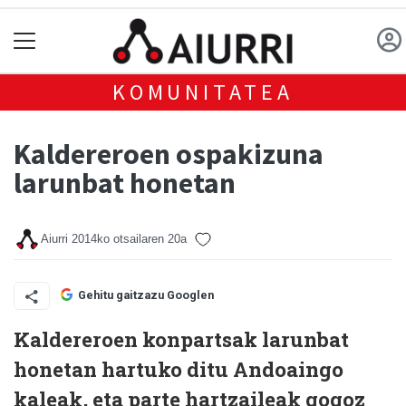
KOMUNITATEA
Kaldereroen ospakizuna
larunbat honetan
Aiurri
2014ko otsailaren 20a
Gehitu gaitzazu Googlen
Kaldereroen konpartsak larunbat
honetan hartuko ditu Andoaingo
kaleak, eta parte hartzaileak gogoz