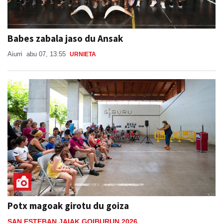
Babes zabala jaso du Ansak
Aiurri
abu 07, 13:55
URNIETA
Potx magoak girotu du goiza
SAN ESTEBAN JAIAK GOIBURUN 2026