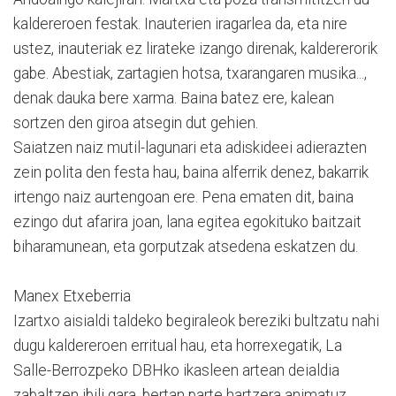
kaldereroen festak. Inauterien iragarlea da, eta nire
ustez, inauteriak ez lirateke izango direnak, kaldererorik
gabe. Abestiak, zartagien hotsa, txarangaren musika...,
denak dauka bere xarma. Baina batez ere, kalean
sortzen den giroa atsegin dut gehien.
Saiatzen naiz mutil-lagunari eta adiskideei adierazten
zein polita den festa hau, baina alferrik denez, bakarrik
irtengo naiz aurtengoan ere. Pena ematen dit, baina
ezingo dut afarira joan, lana egitea egokituko baitzait
biharamunean, eta gorputzak atsedena eskatzen du.
Manex Etxeberria
Izartxo aisialdi taldeko begiraleok bereziki bultzatu nahi
dugu kaldereroen erritual hau, eta horrexegatik, La
Salle-Berrozpeko DBHko ikasleen artean deialdia
zabaltzen ibili gara, bertan parte hartzera animatuz.