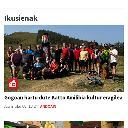
Ikusienak
Gogoan hartu dute Katto Amilibia kultur eragilea
Aiurri
abu 08, 13:24
ANDOAIN