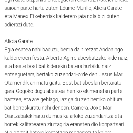
saioan parte hartu zuten Edurne Murillo, Alicia Garate
eta Manex Etxeberriak kalderero jaia nola bizi duten
adierazi dute.
Alicia Garate
Egia esatea nahi baduzu, berria da niretzat Andoaingo
kaldereroen festa. Alberto Agirre abesbatzako kide naiz,
eta beste bost bat kiderekin batera hurbildu naiz
entseguetara; bertako zuzendari-orde den Jesus Mari
Otamendik animatu gaitu. Bost bat abeslari bertaratu
gara. Gogoko dugu abestea, herriko ekimenetan parte
hartzea, eta are gehiago, iaz galdu zen herriko ohitura
bat berreskuratu nahi denean. Gainera, Joxe Mari
Oiartzabalek hartu du musika arloko zuzendaritza eta
horrek kalitatearen ziurtagiria eransten dio konpartsari.
Niri ez zait batere kostatzen mozorrotuta kalera