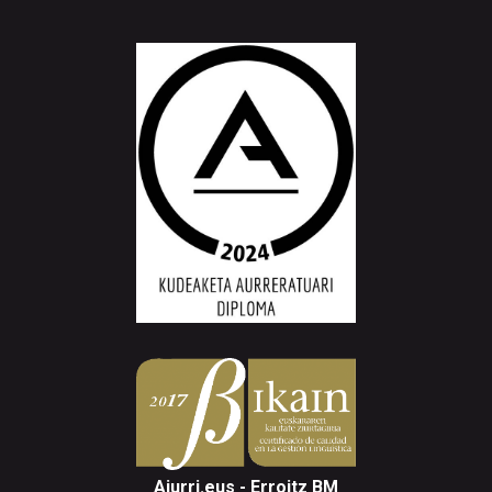
Aiurri.eus - Erroitz BM