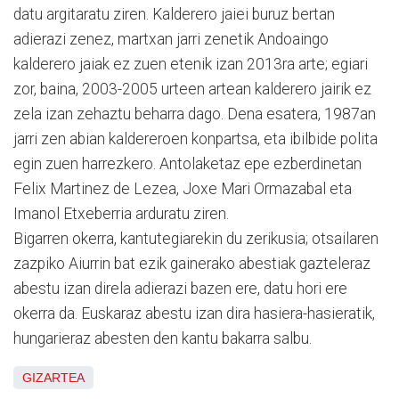
datu argitaratu ziren. Kalderero jaiei buruz bertan
adierazi zenez, martxan jarri zenetik Andoaingo
kalderero jaiak ez zuen etenik izan 2013ra arte; egiari
zor, baina, 2003-2005 urteen artean kalderero jairik ez
zela izan zehaztu beharra dago. Dena esatera, 1987an
jarri zen abian kaldereroen konpartsa, eta ibilbide polita
egin zuen harrezkero. Antolaketaz epe ezberdinetan
Felix Martinez de Lezea, Joxe Mari Ormazabal eta
Imanol Etxeberria arduratu ziren.
Bigarren okerra, kantutegiarekin du zerikusia; otsailaren
zazpiko Aiurrin bat ezik gainerako abestiak gazteleraz
abestu izan direla adierazi bazen ere, datu hori ere
okerra da. Euskaraz abestu izan dira hasiera-hasieratik,
hungarieraz abesten den kantu bakarra salbu.
GIZARTEA