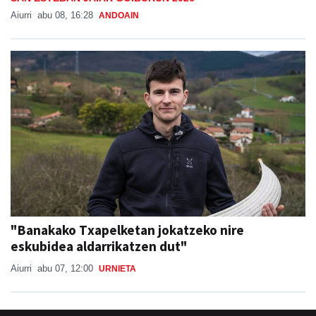
Aiurri
abu 08, 16:28
ANDOAIN
"Banakako Txapelketan jokatzeko nire
eskubidea aldarrikatzen dut"
Aiurri
abu 07, 12:00
URNIETA