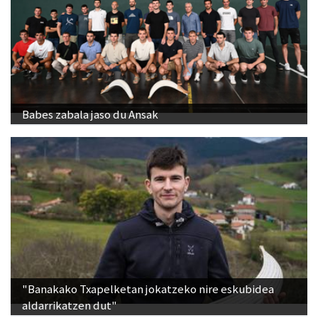
Babes zabala jaso du Ansak
"Banakako Txapelketan jokatzeko nire eskubidea
aldarrikatzen dut"