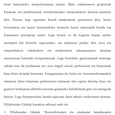
beste batzuekiko menpekotasuna ezarriz. Hala, emakumeon gorputzak
Estatuak eta medikuntzak interbenitutako erreprodukzio hutsera murriztu
ditu. Finean, lege egitasmo honek emakumeak gutxiesten ditu; haien
borondatea eta haien bizitzarekiko kontrola haien eskuetatik kendu eta
Estatuaren tutelapean ezarri. Lege honek ez du hogeita hamar urteko
atzerapen bat besterik suposatuko, eta zalantzan jarriko ditu sexu eta
erreprodukzio eskubideen eta emakumeen askatasunaren alorrean
nazioartean lortutako konpromisoak. Lege honekiko gaitzespenak sostengu
zabala izan du jendartean ere, non eragile sozial, profesional eta feministak
batu diren deiadar horretara. Esanguratsua da, baita ere, kontrarreformarekin
tematzen diren bitartean, prebentzioa lantzeari uko egiten diotela, haur eta
gazteen hezkuntza afektibo-sexuala garatzeko baliabideak gero eta urriagoak
baitira. Lege Aurreproiektu honek suposatu duen arbuio orokorraren aurrean,
Villabonako Udalak honakoa adierazi nahi du:
1. Villabonako Udalak “Kontzebituaren eta emakume haurdunaren