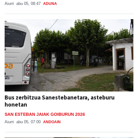
Aiurri
abu 05, 08:47
ADUNA
Bus zerbitzua Sanestebanetara, asteburu
honetan
SAN ESTEBAN JAIAK GOIBURUN 2026
Aiurri
abu 05, 07:00
ANDOAIN