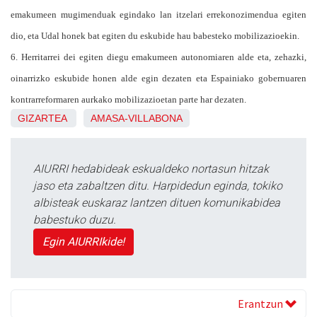
emakumeen mugimenduak egindako lan itzelari errekonozimendua egiten
dio, eta Udal honek bat egiten du eskubide hau babesteko mobilizazioekin.
6. Herritarrei dei egiten diegu emakumeen autonomiaren alde eta, zehazki,
oinarrizko eskubide honen alde egin dezaten eta Espainiako gobernuaren
kontrarreformaren aurkako mobilizazioetan parte har dezaten.
GIZARTEA
AMASA-VILLABONA
AIURRI hedabideak eskualdeko nortasun hitzak
jaso eta zabaltzen ditu. Harpidedun eginda, tokiko
albisteak euskaraz lantzen dituen komunikabidea
babestuko duzu.
Egin AIURRIkide!
Erantzun