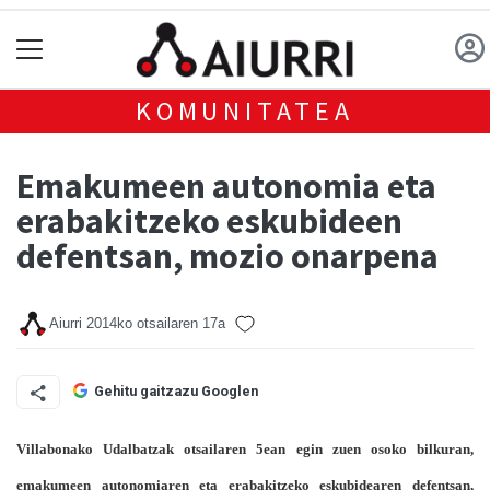
KOMUNITATEA
Emakumeen autonomia eta
erabakitzeko eskubideen
defentsan, mozio onarpena
Aiurri
2014ko otsailaren 17a
Gehitu gaitzazu Googlen
Villabonako Udalbatzak otsailaren 5ean egin zuen osoko bilkuran,
emakumeen autonomiaren eta erabakitzeko eskubidearen defentsan,