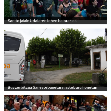
Santio jaiak: Udalaren lehen balorazioa
Bus zerbitzua Sanestebanetara, asteburu honetan