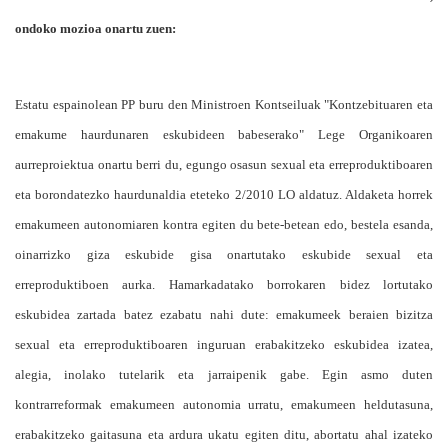
ondoko mozioa onartu zuen:
Estatu espainolean PP buru den Ministroen Kontseiluak "Kontzebituaren eta
emakume haurdunaren eskubideen babeserako" Lege Organikoaren
aurreproiektua onartu berri du, egungo osasun sexual eta erreproduktiboaren
eta borondatezko haurdunaldia eteteko 2/2010 LO aldatuz. Aldaketa horrek
emakumeen autonomiaren kontra egiten du bete-betean edo, bestela esanda,
oinarrizko giza eskubide gisa onartutako eskubide sexual eta
erreproduktiboen aurka. Hamarkadatako borrokaren bidez lortutako
eskubidea zartada batez ezabatu nahi dute: emakumeek beraien bizitza
sexual eta erreproduktiboaren inguruan erabakitzeko eskubidea izatea,
alegia, inolako tutelarik eta jarraipenik gabe. Egin asmo duten
kontrarreformak emakumeen autonomia urratu, emakumeen heldutasuna,
erabakitzeko gaitasuna eta ardura ukatu egiten ditu, abortatu ahal izateko