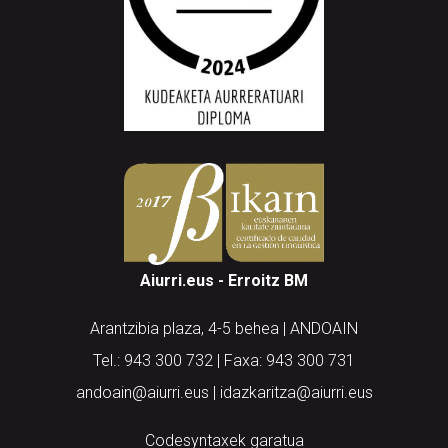
Aiurri.eus - Erroitz BM
Arantzibia plaza, 4-5 behea | ANDOAIN
Tel.: 943 300 732 | Faxa: 943 300 731
andoain@aiurri.eus | idazkaritza@aiurri.eus
Codesyntaxek garatua