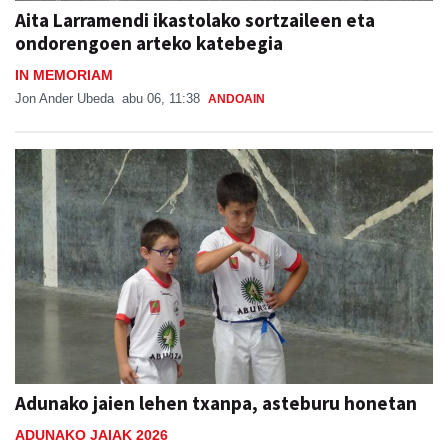
Aita Larramendi ikastolako sortzaileen eta
ondorengoen arteko katebegia
IN MEMORIAM
Jon Ander Ubeda
abu 06, 11:38
ANDOAIN
Adunako jaien lehen txanpa, asteburu honetan
ADUNAKO JAIAK 2026