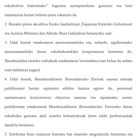
eskubideen babeserako” legearen aurreproiektua gaitzetsi eta bere
tramitazioa bertan behera uztea eskatzen du.
2. Honako pleno akordioa Eusko Jaurlaritzari, Espainiar Estatuko Gobernuari
eta Justizia Ministro den Alberto Ruiz Gallardoni helaraziko zaie.
3. Udal honek emakumeen autonomiarekiko eta, zehazki, ugalketarako
autonomiarekiko duten eskubidearekiko konpromisoa berresten du.
Haurdunaldia eteteko erabakiak emakumeen borondatea izan behar du ardatz
etan baldintza nagusi.
4. Udal honek, Haurdunaldiaren Borondatezko Eteteak osasun sistema
publikoaren baitan egitearen aldeko hautua egiten du, pertsonal
sanitarioaren kontzientzia objezioa arautuz eta aipatutako zentro
publikoetan emakumeek Haurdunaldiaren Borondatezko Eteterako duten
eskubidea gauzatu ahal izateko beharrezkoak diren talde profesionalak
daudela bermatuz.
5. Erreforma honi erantzun bateratu bat emateko mugimendu feminista eta