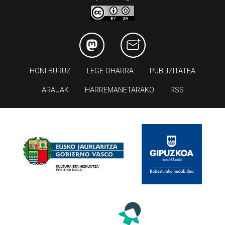
HONI BURUZ
LEGE OHARRA
PUBLIZITATEA
ARAUAK
HARREMANETARAKO
RSS