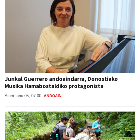
Junkal Guerrero andoaindarra, Donostiako
Musika Hamabostaldiko protagonista
Aiurri
abu 05, 07:00
ANDOAIN