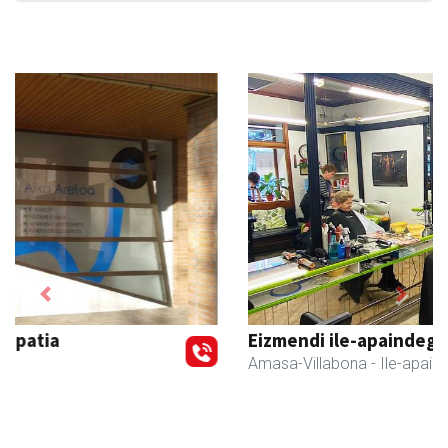
Previous
Next
Eizmendi ile-apaindegia
Amasa-Villabona
- Ile-apaindegiak