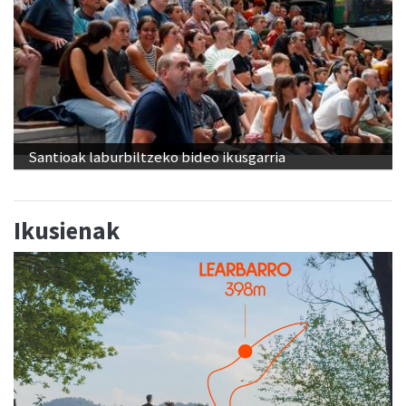
Santioak laburbiltzeko bideo ikusgarria
Ikusienak