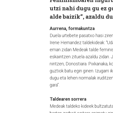
utzi nahi dugu gu ez g
alde baizik”, azaldu du
Aurrena, formakuntza
Duela urtebete pasatxo hasi zire
Irene Hernandez taldekideak: “Uda
eman zidan Medeak talde feminista
eskaintzen zituela azaldu zidan. J
nintzen, Donostiara. Pixkanaka, k
guztiok batu egin ginen. Izugarri 
dugu eta lehen normalak iruditzen
gara”.
Taldearen sorrera
Medeak taldeko kideek bultzatuta 