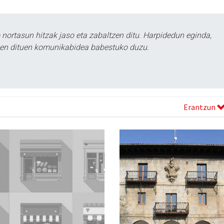
ortasun hitzak jaso eta zabaltzen ditu. Harpidedun eginda,
tzen dituen komunikabidea babestuko duzu.
Erantzun