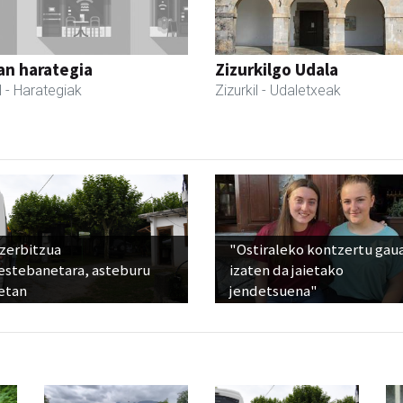
an harategia
Zizurkilgo Udala
l
- Harategiak
Zizurkil
- Udaletxeak
 zerbitzua
"Ostiraleko kontzertu gau
estebanetara, asteburu
izaten da jaietako
etan
jendetsuena"