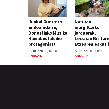
Junkal Guerrero
Naturan
andoaindarra,
murgiltzeko
Donostiako Musika
jarduerak,
Hamabostaldiko
Leizaran Bisitar
protagonista
Etxearen eskuti
Aiurri
abu 05, 07:00
Aiurri
abu 05, 08:30
ANDOAIN
ANDOAIN