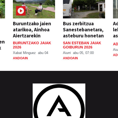
Buruntzako jaien
Bus zerbitzua
Ad
atarikoa, Ainhoa
Sanestebanetara,
le
Aiertzarekin
asteburu honetan
a
ien
BURUNTZAKO JAIAK
SAN ESTEBAN JAIAK
AD
k
2026
GOIBURUN 2026
Aiu
Xabat Minguez
abu 04
Aiurri
abu 05, 07:00
AD
ANDOAIN
ANDOAIN