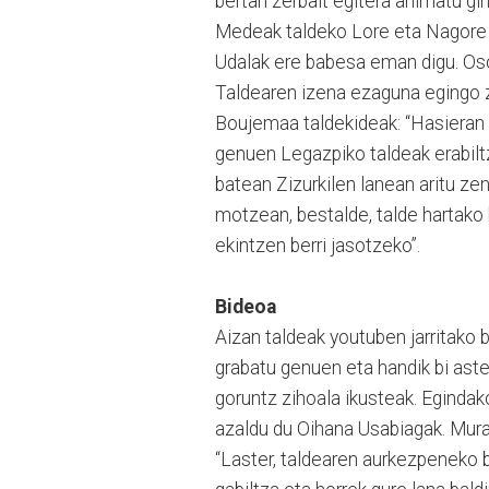
bertan zerbait egitera animatu gi
Medeak taldeko Lore eta Nagore i
Udalak ere babesa eman digu. Oso
Taldearen izena ezaguna egingo za
Boujemaa taldekideak: “Hasieran be
genuen Legazpiko taldeak erabiltz
batean Zizurkilen lanean aritu ze
motzean, bestalde, talde hartako 
ekintzen berri jasotzeko”.
Bideoa
Aizan taldeak youtuben jarritako 
grabatu genuen eta handik bi aste
goruntz zihoala ikusteak. Egindako
azaldu du Oihana Usabiagak. Mural
“Laster, taldearen aurkezpeneko b