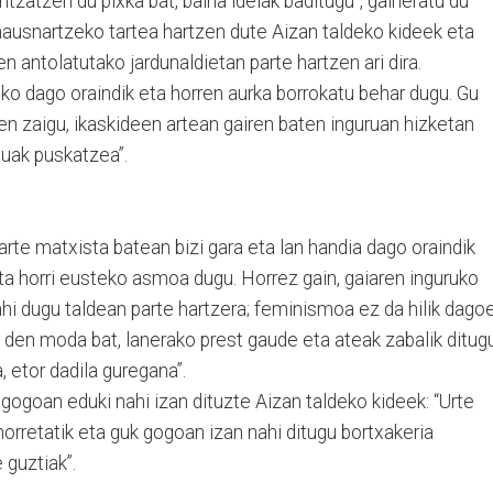
intzatzen du pixka bat, baina ideiak baditugu”, gaineratu du
ausnartzeko tartea hartzen dute Aizan taldeko kideek eta
n antolatutako jardunaldietan parte hartzen ari dira.
o dago oraindik eta horren aurka borrokatu behar dugu. Gu
en zaigu, ikaskideen artean gairen baten inguruan hizketan
tuak puskatzea”.
izarte matxista batean bizi gara eta lan handia dago oraindik
eta horri eusteko asmoa dugu. Horrez gain, gaiaren inguruko
hi dugu taldean parte hartzera; feminismoa ez da hilik dago
den moda bat, lanerako prest gaude eta ateak zabalik ditugu
 etor dadila guregana”.
gogoan eduki nahi izan dituzte Aizan taldeko kideek: “Urte
horretatik eta guk gogoan izan nahi ditugu bortxakeria
guztiak”.