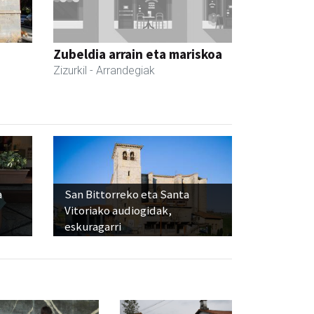
Zubeldia arrain eta mariskoa
Zizurkil
- Arrandegiak
a
San Bittorreko eta Santa
Vitoriako audiogidak,
eskuragarri