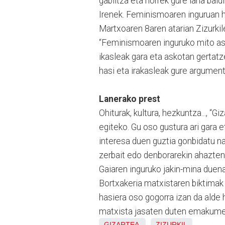
gabiltza eta horrek gure lana bald
Irenek. Feminismoaren inguruan h
Martxoaren 8aren atarian Zizurkile
“Feminismoaren inguruko mito ask
ikasleak gara eta askotan gertatz
hasi eta irakasleak gure argumen
Lanerako prest
Ohiturak, kultura, hezkuntza..., “G
egiteko. Gu oso gustura ari gara 
interesa duen guztia gonbidatu na
zerbait edo denborarekin ahazten 
Gaiaren inguruko jakin-mina duena,
Bortxakeria matxistaren biktimak 
hasiera oso gogorra izan da alde 
matxista jasaten duten emakume 
GIZARTEA
ZIZURKIL