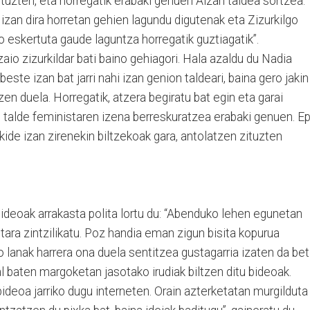
ntuzten, eta horregatik erabaki genuen Aizan taldea sortzea.
zan dira horretan gehien lagundu digutenak eta Zizurkilgo
 eskertuta gaude laguntza horregatik guztiagatik”.
io zizurkildar bati baino gehiagori. Hala azaldu du Nadia
ste izan bat jarri nahi izan genion taldeari, baina gero jakin
en duela. Horregatik, atzera begiratu bat egin eta garai
n talde feministaren izena berreskuratzea erabaki genuen. E
kide izan zirenekin biltzekoak gara, antolatzen zituzten
bideoak arrakasta polita lortu du: “Abenduko lehen egunetan
tara zintzilikatu. Poz handia eman zigun bisita kopurua
 lanak harrera ona duela sentitzea gustagarria izaten da beti
 baten margoketan jasotako irudiak biltzen ditu bideoak.
ideoa jarriko dugu interneten. Orain azterketatan murgilduta