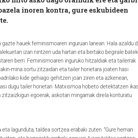
oazela inoren kontra, gure eskubideen
te.
n gazte hauek feminismoaren inguruan lanean. Hala azaldu 
lekuetan izan nintzen uda hartan eta bertako begirale batek
ren berri. Feminismoaren inguruko hitzaldiak eta tailerrak
akin-mina sortu zitzaidan eta tailer horietara joaten hasi
oadrilako kide gehiago gehitzen joan ziren eta azkenean,
ikasi dugu tailer horietan. Matxismoa hobeto detektatzen ikas
 zitzaizkigun egoerak, askotan mingarriak direla konturatu
eta lagunduta, taldea sortzea erabaki zuten. “Gure herrian