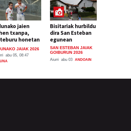
unako jaien
Bisitariak hurbildu
hen txanpa,
dira San Esteban
steburu honetan
egunean
SAN ESTEBAN JAIAK
UNAKO JAIAK 2026
GOIBURUN 2026
rri
abu 05, 08:47
Aiurri
abu 03
ANDOAIN
UNA