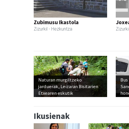
Zubimusu Ikastola
Joxe
Zizurkil
- Hezkuntza
Zizurki
Naturan murgiltzeko
Bus
jarduerak, Leizaran Bisitarien
San
Etxearen eskutik
hon
Ikusienak