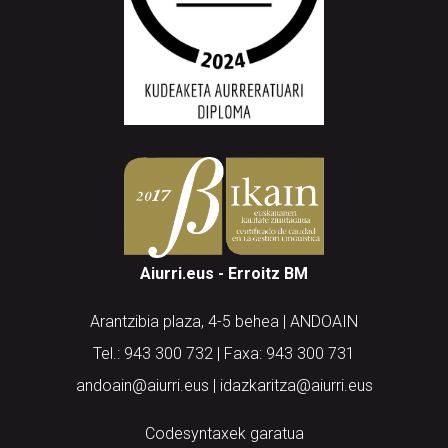
Aiurri.eus - Erroitz BM
Arantzibia plaza, 4-5 behea | ANDOAIN
Tel.: 943 300 732 | Faxa: 943 300 731
andoain@aiurri.eus | idazkaritza@aiurri.eus
Codesyntaxek garatua