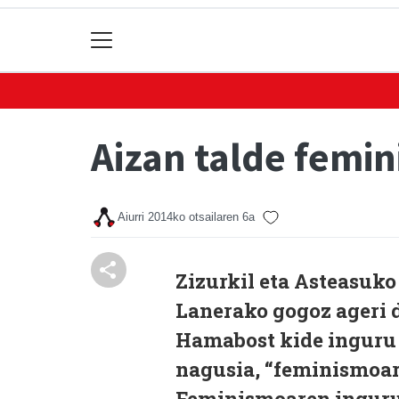
Aizan talde femi
Aiurri
2014ko otsailaren 6a
Zizurkil eta Asteasuko
Lanerako gogoz ageri d
Hamabost kide inguru 
nagusia, “feminismoar
Feminismoaren inguruk