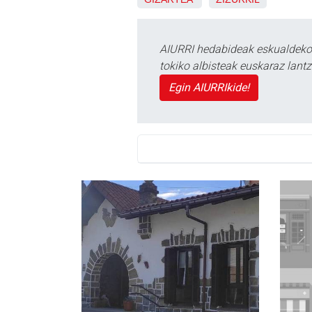
AIURRI hedabideak eskualdeko n
tokiko albisteak euskaraz lan
Egin AIURRIkide!