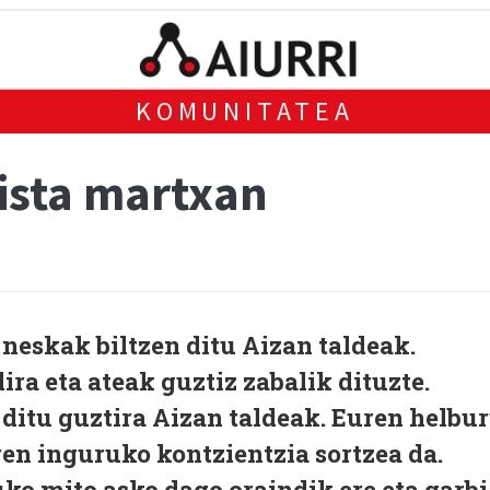
KOMUNITATEA
nista martxan
 neskak biltzen ditu Aizan taldeak.
ira eta ateak guztiz zabalik dituzte.
ditu guztira Aizan taldeak. Euren helbu
en inguruko kontzientzia sortzea da.
o mito asko dago oraindik ere eta garbi