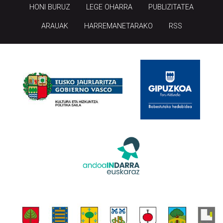
HONI BURUZ
LEGE OHARRA
PUBLIZITATEA
ARAUAK
HARREMANETARAKO
RSS