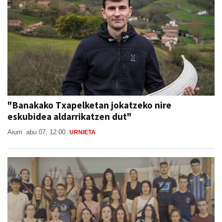
"Banakako Txapelketan jokatzeko nire
eskubidea aldarrikatzen dut"
Aiurri
abu 07, 12:00
URNIETA