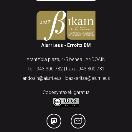
Aiurri.eus - Erroitz BM
Arantzibia plaza, 4-5 behea | ANDOAIN
Tel.: 943 300 732 | Faxa: 943 300 731
andoain@aiurri.eus | idazkaritza@aiurri.eus
Codesyntaxek garatua