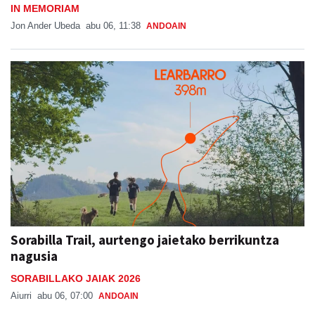
IN MEMORIAM
Jon Ander Ubeda
abu 06, 11:38
ANDOAIN
Sorabilla Trail, aurtengo jaietako berrikuntza
nagusia
SORABILLAKO JAIAK 2026
Aiurri
abu 06, 07:00
ANDOAIN