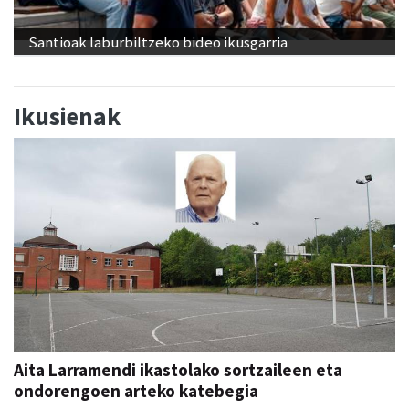
Santioak laburbiltzeko bideo ikusgarria
Ikusienak
Aita Larramendi ikastolako sortzaileen eta
ondorengoen arteko katebegia