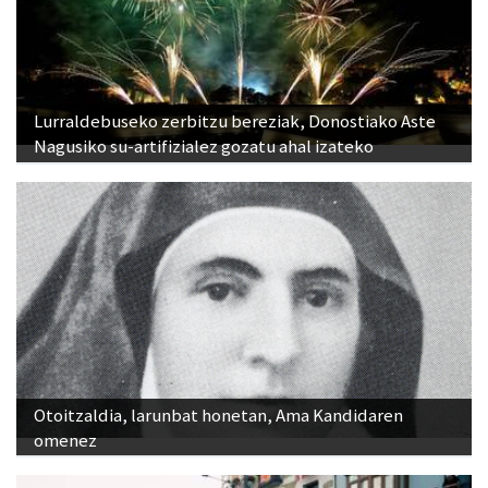
Lurraldebuseko zerbitzu bereziak, Donostiako Aste
Nagusiko su-artifizialez gozatu ahal izateko
Otoitzaldia, larunbat honetan, Ama Kandidaren
omenez