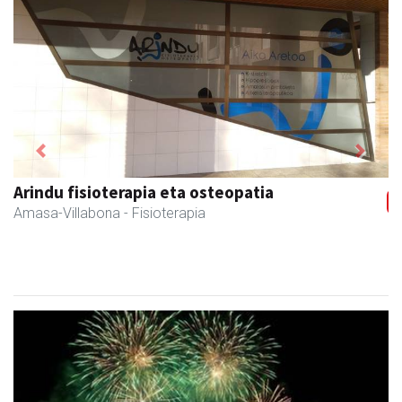
Previous
Next
Arindu fisioterapia eta osteopatia
Amasa-Villabona
- Fisioterapia