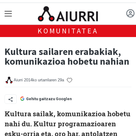
KOMUNITATEA
Kultura sailaren erabakiak,
komunikazioa hobetu nahian
Aiurri
2014ko urtarrilaren 29a
Gehitu gaitzazu Googlen
Kultura sailak, komunikazioa hobetu
nahi du. Kultur programazioaren
esku-orria eta, oro har, antolatzen