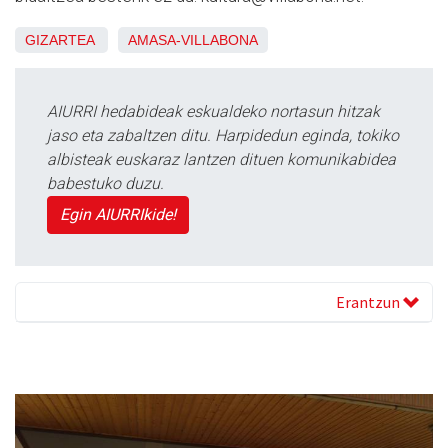
GIZARTEA
AMASA-VILLABONA
AIURRI hedabideak eskualdeko nortasun hitzak
jaso eta zabaltzen ditu. Harpidedun eginda, tokiko
albisteak euskaraz lantzen dituen komunikabidea
babestuko duzu.
Egin AIURRIkide!
Erantzun