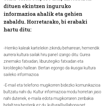
dituen ekintzen inguruko
informazioa ahalik eta gehien
zabaldu. Horretarako, bi erabaki
hartu ditu:
-Herriko kaleak kartelekin zikindu beharrean, hemendik
aurrera kultura sailak hiru panel izango ditu: Gurea
zinemako fatxadan, liburutegiko fatxadan eta
kiroldegiko hallean. Bertan egongo da ikusgai kultura
saileko informazioa.
-E-mail eta telefono mugikorren bidezko komunikazioa
bultzatu nahi du. Kultur informazioa modu horretan jaso
nahi dutenek, e-maila edota mugikorraren zenbakia
bidaltzea besterik ez du: kultura@villabona.net.