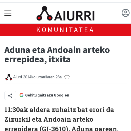
KOMUNITATEA
Aduna eta Andoain arteko
errepidea, itxita
Aiurri
2014ko urtarrilaren 28a
Gehitu gaitzazu Googlen
11:30ak aldera zuhaitz bat erori da
Zizurkil eta Andoain arteko
errepidera (GI-3610), Aduna parean.