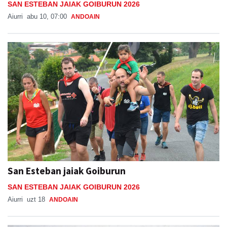
SAN ESTEBAN JAIAK GOIBURUN 2026
Aiurri
abu 10, 07:00
ANDOAIN
San Esteban jaiak Goiburun
SAN ESTEBAN JAIAK GOIBURUN 2026
Aiurri
uzt 18
ANDOAIN