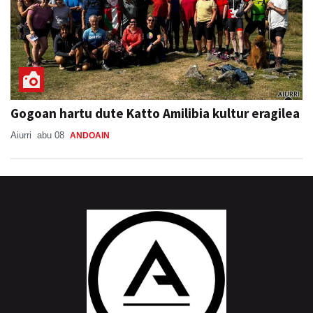
Gogoan hartu dute Katto Amilibia kultur eragilea
Aiurri
abu 08
ANDOAIN