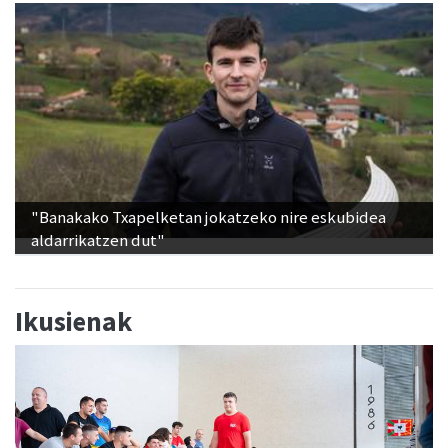
"Banakako Txapelketan jokatzeko nire eskubidea
aldarrikatzen dut"
Ikusienak