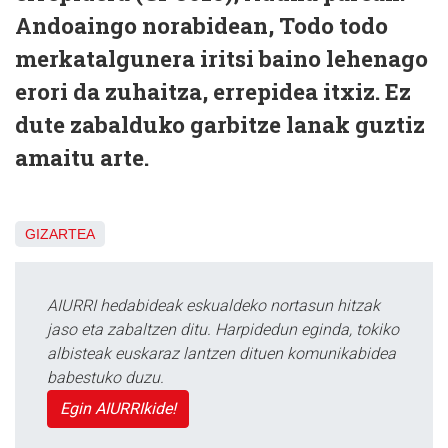
Andoaingo norabidean, Todo todo
merkatalgunera iritsi baino lehenago
erori da zuhaitza, errepidea itxiz. Ez
dute zabalduko garbitze lanak guztiz
amaitu arte.
GIZARTEA
AIURRI hedabideak eskualdeko nortasun hitzak
jaso eta zabaltzen ditu. Harpidedun eginda, tokiko
albisteak euskaraz lantzen dituen komunikabidea
babestuko duzu.
Egin AIURRIkide!