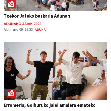
Txekor Jateko bazkaria Adunan
ADUNAKO JAIAK 2026
Aiurri
abu 09, 16:33
ADUNA
Erromeria, Goiburuko jaiei amaiera emateko