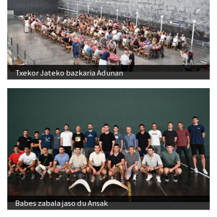
Txekor Jateko bazkaria Adunan
Babes zabala jaso du Ansak