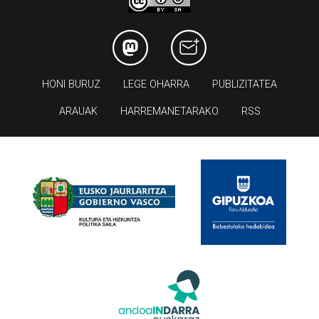
HONI BURUZ
LEGE OHARRA
PUBLIZITATEA
ARAUAK
HARREMANETARAKO
RSS