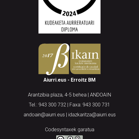
Aiurri.eus - Erroitz BM
Arantzibia plaza, 4-5 behea | ANDOAIN
Tel.: 943 300 732 | Faxa: 943 300 731
andoain@aiurri.eus | idazkaritza@aiurri.eus
Codesyntaxek garatua