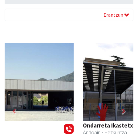
Erantzun
Previous
Next
Ondarreta Ikastetxea
Andoain
- Hezkuntza