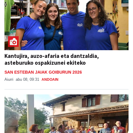
Kantujira, auzo-afaria eta dantzaldia,
asteburuko ospakizunei ekiteko
SAN ESTEBAN JAIAK GOIBURUN 2026
Aiurri
abu 08, 09:31
ANDOAIN