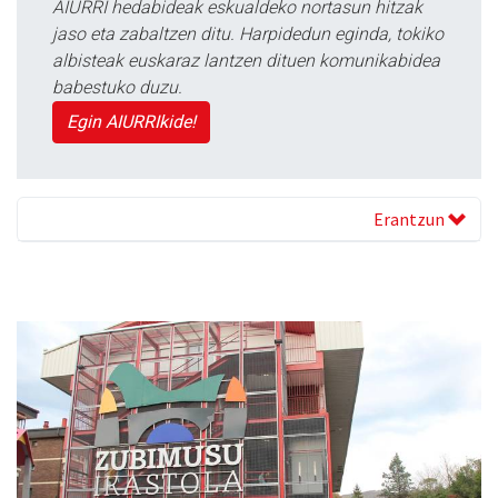
AIURRI hedabideak eskualdeko nortasun hitzak
jaso eta zabaltzen ditu. Harpidedun eginda, tokiko
albisteak euskaraz lantzen dituen komunikabidea
babestuko duzu.
Egin AIURRIkide!
Erantzun