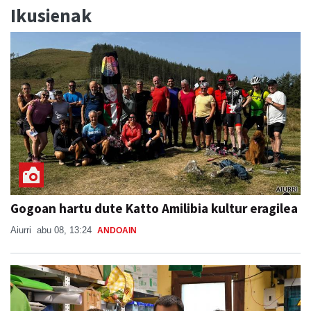
Ikusienak
Gogoan hartu dute Katto Amilibia kultur eragilea
Aiurri
abu 08, 13:24
ANDOAIN