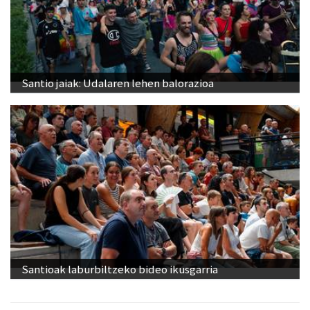
Santio jaiak: Udalaren lehen balorazioa
Santioak laburbiltzeko bideo ikusgarria