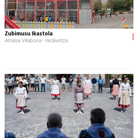
Previous
Next
Zubimusu Ikastola
Amasa-Villabona
- Hezkuntza