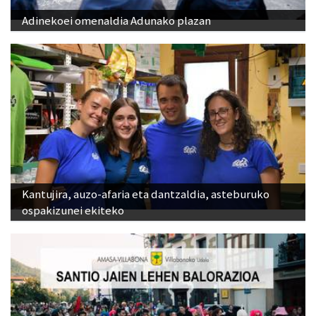
Adinekoei omenaldia Adunako plazan
Kantujira, auzo-afaria eta dantzaldia, asteburuko
ospakizunei ekiteko