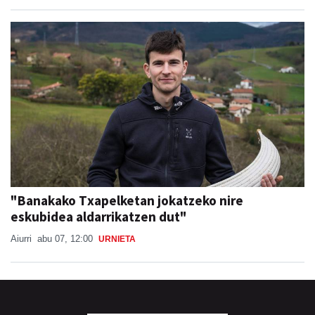
"Banakako Txapelketan jokatzeko nire
eskubidea aldarrikatzen dut"
Aiurri
abu 07, 12:00
URNIETA