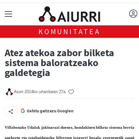
KOMUNITATEA
Atez atekoa zabor bilketa
sistema baloratzeako
galdetegia
Aiurri
2014ko urtarrilaren 27a
Gehitu gaitzazu Googlen
Villabonako Udalak jakinarazi duenez, hondakinen bilketa sistema berria
aurkeztu eta eztabaidatzeko bileretan iragarri bezala, ezarpenetik zazpi