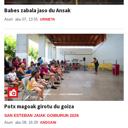
Babes zabala jaso du Ansak
Aiurri
abu 07, 13:55
URNIETA
Potx magoak girotu du goiza
SAN ESTEBAN JAIAK GOIBURUN 2026
Aiurri
abu 08, 16:28
ANDOAIN