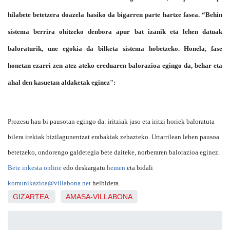
hilabete betetzera doazela hasiko da bigarren parte hartze fasea. “Behin
sistema berrira ohitzeko denbora apur bat izanik eta lehen datuak
baloraturik, une egokia da bilketa sistema hobetzeko. Honela, fase
honetan ezarri zen atez ateko ereduaren balorazioa egingo da, behar eta
ahal den kasuetan aldaketak eginez":
Prozesu hau bi pausotan egingo da: iritziak jaso eta iritzi horiek baloratuta
bilera irekiak bizilagunentzat erabakiak zehazteko. Urtarrilean lehen pausoa
betetzeko, ondorengo galdetegia bete daiteke, norberaren balorazioa eginez.
Bete inkesta online
edo deskargatu
hemen
eta bidali
komunikazioa@villabona.net
helbidera.
GIZARTEA
AMASA-VILLABONA