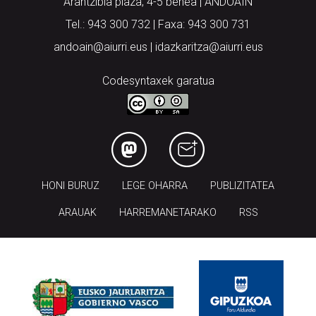
Arantzibia plaza, 4-5 behea | ANDOAIN
Tel.: 943 300 732 | Faxa: 943 300 731
andoain@aiurri.eus | idazkaritza@aiurri.eus
Codesyntaxek garatua
HONI BURUZ
LEGE OHARRA
PUBLIZITATEA
ARAUAK
HARREMANETARAKO
RSS