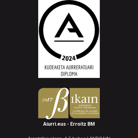
Aiurri.eus - Erroitz BM