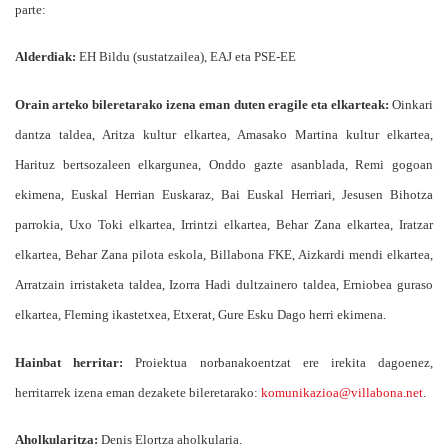
parte:
Alderdiak:
EH Bildu (sustatzailea), EAJ eta PSE-EE
Orain arteko bileretarako izena eman duten eragile eta elkarteak:
Oinkari
dantza taldea, Aritza kultur elkartea, Amasako Martina kultur elkartea,
Harituz bertsozaleen elkargunea, Onddo gazte asanblada, Remi gogoan
ekimena, Euskal Herrian Euskaraz, Bai Euskal Herriari, Jesusen Bihotza
parrokia, Uxo Toki elkartea, Irrintzi elkartea, Behar Zana elkartea, Iratzar
elkartea, Behar Zana pilota eskola, Billabona FKE, Aizkardi mendi elkartea,
Arratzain irristaketa taldea, Izorra Hadi dultzainero taldea, Erniobea guraso
elkartea, Fleming ikastetxea, Etxerat, Gure Esku Dago herri ekimena.
Hainbat herritar:
Proiektua norbanakoentzat ere irekita dagoenez,
herritarrek izena eman dezakete bileretarako:
komunikazioa@villabona.net
.
Aholkularitza:
Denis Elortza aholkularia.