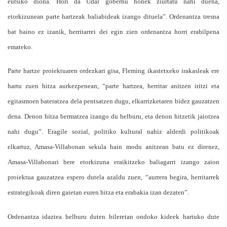
eutsiko diona. Hori da Udal gobernu honek ziurtatu nahi duena,
etorkizunean parte hartzeak baliabideak izango dituela”. Ordenantza tresna
bat baino ez izanik, herritarrei dei egin zien ordenantza horri erabilpena
emateko.
Parte hartze proiektuaren ordezkari gisa, Fleming ikastetxeko irakasleak ere
hartu zuen hitza aurkezpenean, “parte hartzea, herritar anitzen iritzi eta
egitasmoen bateratzea dela pentsatzen dugu, elkarrizketaren bidez gauzatzen
dena. Denon hitza bermatzea izango du helburu, eta denon hitzetik jaiotzea
nahi dugu”. Eragile sozial, politiko kultural nahiz alderdi politikoak
elkartuz, Amasa-Villabonan sekula hain modu anitzean batu ez direnez,
Amasa-Villabonari bere etorkizuna eraikitzeko baliagarri izango zaion
proiektua gauzatzea espero dutela azaldu zuen, “aurrera begira, herritarrek
estrategikoak diren gaietan euren hitza eta erabakia izan dezaten”.
Ordenantza idaztea helburu duten bileretan ondoko kideek hartuko dute