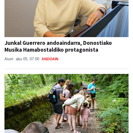
Junkal Guerrero andoaindarra, Donostiako
Musika Hamabostaldiko protagonista
Aiurri
abu 05, 07:00
ANDOAIN