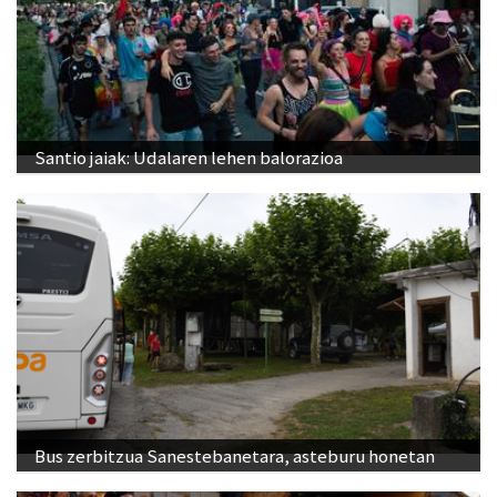
Santio jaiak: Udalaren lehen balorazioa
Bus zerbitzua Sanestebanetara, asteburu honetan