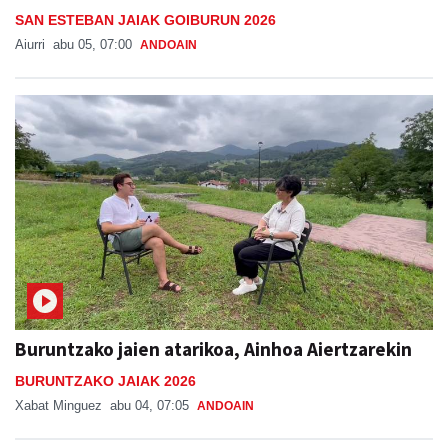
SAN ESTEBAN JAIAK GOIBURUN 2026
Aiurri
abu 05, 07:00
ANDOAIN
Buruntzako jaien atarikoa, Ainhoa Aiertzarekin
BURUNTZAKO JAIAK 2026
Xabat Minguez
abu 04, 07:05
ANDOAIN