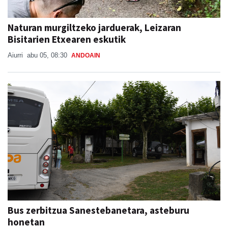
Naturan murgiltzeko jarduerak, Leizaran
Bisitarien Etxearen eskutik
Aiurri
abu 05, 08:30
ANDOAIN
Bus zerbitzua Sanestebanetara, asteburu
honetan