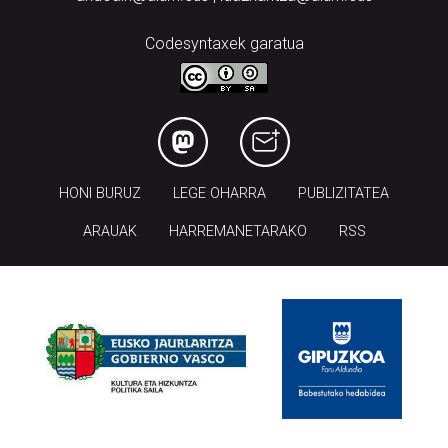
Codesyntaxek garatua
HONI BURUZ
LEGE OHARRA
PUBLIZITATEA
ARAUAK
HARREMANETARAKO
RSS