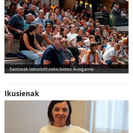
Santioak laburbiltzeko bideo ikusgarria
Ikusienak