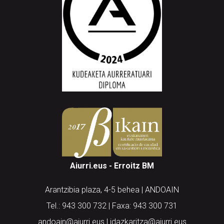
Aiurri.eus - Erroitz BM
Arantzibia plaza, 4-5 behea | ANDOAIN
Tel.: 943 300 732 | Faxa: 943 300 731
andoain@aiurri.eus | idazkaritza@aiurri.eus