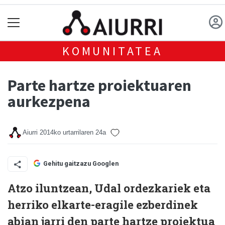
KOMUNITATEA
Parte hartze proiektuaren
aurkezpena
Aiurri
2014ko urtarrilaren 24a
Gehitu gaitzazu Googlen
Atzo iluntzean, Udal ordezkariek eta
herriko elkarte-eragile ezberdinek
abian jarri den parte hartze proiektua