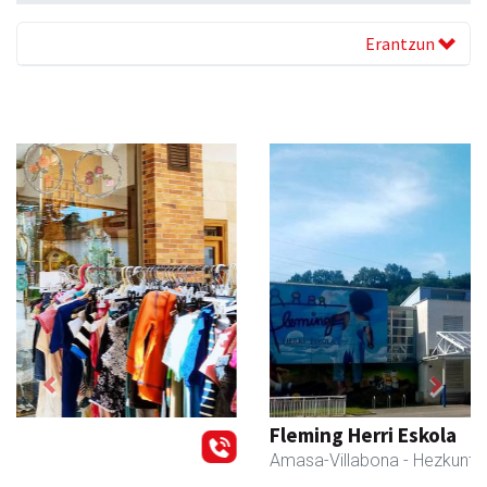
Erantzun
Previous
Next
Fleming Herri Eskola
Amasa-Villabona
- Hezkuntza