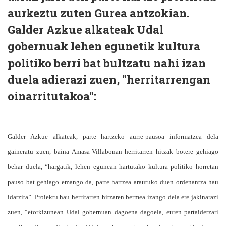
aurkeztu zuten Gurea antzokian.
Galder Azkue alkateak Udal
gobernuak lehen egunetik kultura
politiko berri bat bultzatu nahi izan
duela adierazi zuen, "herritarrengan
oinarritutakoa":
Galder Azkue alkateak, parte hartzeko aurre-pausoa informatzea dela
gaineratu zuen, baina Amasa-Villabonan herritarren hitzak botere gehiago
behar duela, “hargatik, lehen egunean hartutako kultura politiko horretan
pauso bat gehiago emango da, parte hartzea arautuko duen ordenantza hau
idatzita”. Proiektu hau herritarren hitzaren bermea izango dela ere jakinarazi
zuen, “etorkizunean Udal gobernuan dagoena dagoela, euren partaidetzari