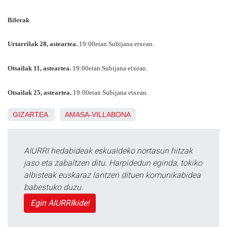
Bilerak
Urtarrilak 28, asteartea.
19:00etan Subijana etxean.
Otsailak 11, asteartea.
19:00etan Subijana etxean.
Otsailak 25, asteartea.
19:00etan Subijana etxean.
GIZARTEA
AMASA-VILLABONA
AIURRI hedabideak eskualdeko nortasun hitzak
jaso eta zabaltzen ditu. Harpidedun eginda, tokiko
albisteak euskaraz lantzen dituen komunikabidea
babestuko duzu.
Egin AIURRIkide!