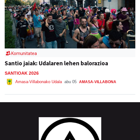
Komunitatea
Santio jaiak: Udalaren lehen balorazioa
SANTIOAK 2026
Amasa-Villabonako Udala
abu 05
AMASA-VILLABONA