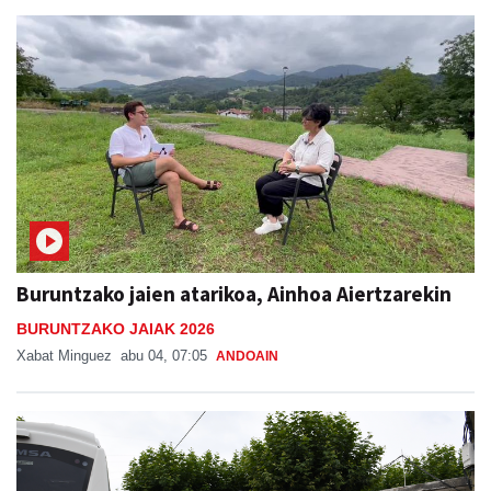
Buruntzako jaien atarikoa, Ainhoa Aiertzarekin
BURUNTZAKO JAIAK 2026
Xabat Minguez
abu 04, 07:05
ANDOAIN