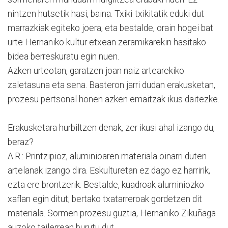
nintzen hutsetik hasi, baina. Txiki-txikitatik eduki dut
marrazkiak egiteko joera, eta bestalde, orain hogei bat
urte Hernaniko kultur etxean zeramikarekin hasitako
bidea berreskuratu egin nuen.
Azken urteotan, garatzen joan naiz artearekiko
zaletasuna eta sena. Basteron jarri dudan erakusketan,
prozesu pertsonal honen azken emaitzak ikus daitezke.
Erakusketara hurbiltzen denak, zer ikusi ahal izango du,
beraz?
A.R.: Printzipioz, aluminioaren materiala oinarri duten
artelanak izango dira. Eskulturetan ez dago ez harririk,
ezta ere brontzerik. Bestalde, kuadroak aluminiozko
xaflan egin ditut; bertako txatarreroak gordetzen dit
materiala. Sormen prozesu guztia, Hernaniko Zikuñaga
auzoko tailerrean burutu dut.