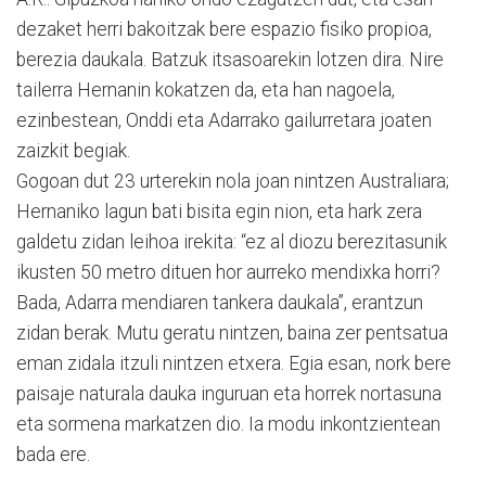
dezaket herri bakoitzak bere espazio fisiko propioa,
berezia daukala. Batzuk itsasoarekin lotzen dira. Nire
tailerra Hernanin kokatzen da, eta han nagoela,
ezinbestean, Onddi eta Adarrako gailurretara joaten
zaizkit begiak.
Gogoan dut 23 urterekin nola joan nintzen Australiara;
Hernaniko lagun bati bisita egin nion, eta hark zera
galdetu zidan leihoa irekita: “ez al diozu berezitasunik
ikusten 50 metro dituen hor aurreko mendixka horri?
Bada, Adarra mendiaren tankera daukala”, erantzun
zidan berak. Mutu geratu nintzen, baina zer pentsatua
eman zidala itzuli nintzen etxera. Egia esan, nork bere
paisaje naturala dauka inguruan eta horrek nortasuna
eta sormena markatzen dio. Ia modu inkontzientean
bada ere.