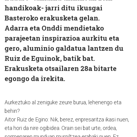
handikoak- jarri ditu ikusgai
Basteroko erakusketa gelan.
Adarra eta Onddi mendietako
parajeetan inspirazioa aurkitu eta
gero, aluminio galdatua lantzen du
Ruiz de Eguinok, batik bat.
Erakusketa otsailaren 28a bitarte
egongo da irekita.
Aurkeztuko al zeniguke zeure burua, lehenengo eta
behin?
Aitor Ruiz de Egino: Nik, berez, enpresaritza ikasi nuen,
eta hori da nire ogibidea. Orain sei bat urte, ordea,
sormenaren munduan murgiltzea erabaki nuen. Ez