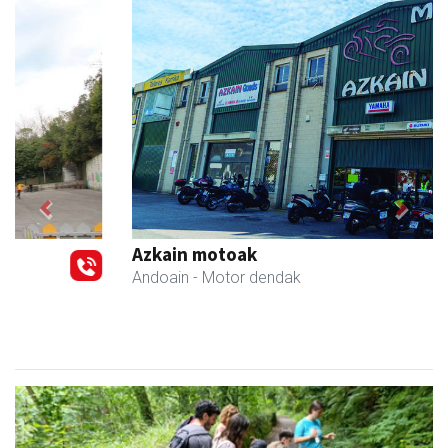
Previous
Next
Azkain motoak
Andoain
- Motor dendak