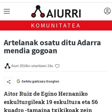
KOMUNITATEA
Artelanak osatu ditu Adarra
mendia gogoan
Aiurri
2014ko urtarrilaren 24a
Gehitu gaitzazu Googlen
Aitor Ruiz de Egino Hernaniko
eskulturgileak 19 eskultura eta 56
kuadro -tamaina txikikoak zein