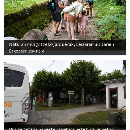
Naturan murgiltzeko jarduerak, Leizaran Bisitarien
Etxearen eskutik
Bus zerbitzua Sanestebanetara, asteburu honetan