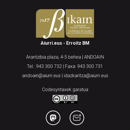
Aiurri.eus - Erroitz BM
Arantzibia plaza, 4-5 behea | ANDOAIN
Tel.: 943 300 732 | Faxa: 943 300 731
andoain@aiurri.eus | idazkaritza@aiurri.eus
Codesyntaxek garatua