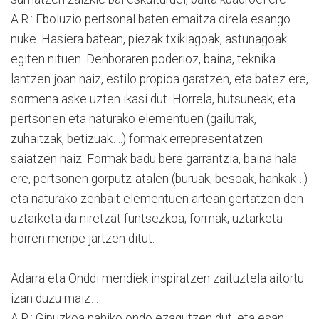
A.R.: Eboluzio pertsonal baten emaitza direla esango
nuke. Hasiera batean, piezak txikiagoak, astunagoak
egiten nituen. Denboraren poderioz, baina, teknika
lantzen joan naiz, estilo propioa garatzen, eta batez ere,
sormena aske uzten ikasi dut. Horrela, hutsuneak, eta
pertsonen eta naturako elementuen (gailurrak,
zuhaitzak, betizuak….) formak errepresentatzen
saiatzen naiz. Formak badu bere garrantzia, baina hala
ere, pertsonen gorputz-atalen (buruak, besoak, hankak…)
eta naturako zenbait elementuen artean gertatzen den
uztarketa da niretzat funtsezkoa; formak, uztarketa
horren menpe jartzen ditut.
Adarra eta Onddi mendiek inspiratzen zaituztela aitortu
izan duzu maiz…
A.R.: Gipuzkoa nahiko ondo ezagutzen dut, eta esan