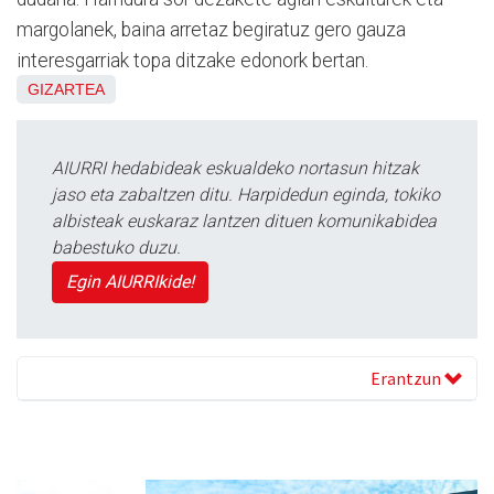
margolanek, baina arretaz begiratuz gero gauza
interesgarriak topa ditzake edonork bertan.
GIZARTEA
AIURRI hedabideak eskualdeko nortasun hitzak
jaso eta zabaltzen ditu. Harpidedun eginda, tokiko
albisteak euskaraz lantzen dituen komunikabidea
babestuko duzu.
Egin AIURRIkide!
Erantzun