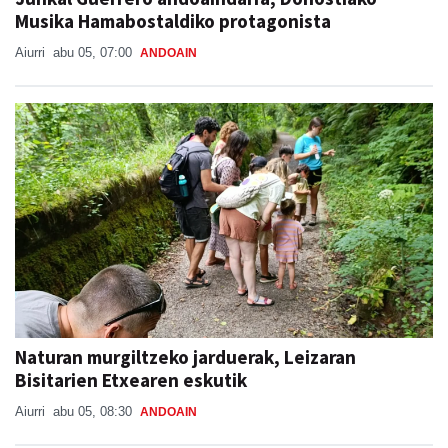
Musika Hamabostaldiko protagonista
Aiurri
abu 05, 07:00
ANDOAIN
Naturan murgiltzeko jarduerak, Leizaran
Bisitarien Etxearen eskutik
Aiurri
abu 05, 08:30
ANDOAIN