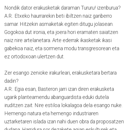
Nondik dator erakusketak daraman Tururu! izenburua?
A.R.: Etxeko haurrarekin beti ibiltzen naiz ganberro
samar. Hitzekin asmaketak egiten ditugu jolasean.
Gogokoa dut ironia, eta joera hori eramaten saiatzen
naiz nire artelanetara. Arte ederrak ikasketak ikasi
gabekoa naiz, eta sormena modu transgresorean eta
ez ortodoxoan ulertzen dut.
Zer esango zenioke irakurleari, erakusketara bertara
dadin?
A.R.: Egia esan, Basteron jarri izan diren erakusketa
ugarik planteamendu abanguardista eduki dutela
iruditzen zait. Nire estiloa lokalagoa dela esango nuke.
Hemengo natura eta hemengo industriaren
uztarketaren islada izan nahi duen obra da proposatzen
dudana. Harridura sor dezakete agian eskulturek eta