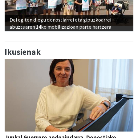
Dei egiten diegu donostiarrei eta gipuzkoarrei
abuztuaren 14ko mobilizazioan parte hartzera
Ikusienak
Junkal Guerrero andoaindarra, Donostiako