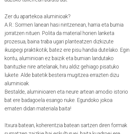
Zer du apartekoa aluminioak?
A.R.: Sormen lanean hasi nintzenean, harria eta burnia
jorratzen nituen. Polita da material horien lanketa
prozesua, baina traba ugari planteatzen dizkizute
ikuspegi praktikotik; batez ere pisu handia dutelako. Egin
kontu, aluminioan ez baizik eta burnian landutako
banituzke nire artelanak, hiru aldiz gehiago pisatuko
lukete. Alde batetik bestera mugitzea errazten dizu
aluminioak.
Bestalde, aluminioaren eta neure artean amodio istorio
bat ere badagoela esango nuke. Egundoko jokoa
ematen didan materiala baita!
Itxura batean, koherentzia batean sartzen diren formak
sumatzen zaizkie bai eskulturuei, baita kuadroei ere…