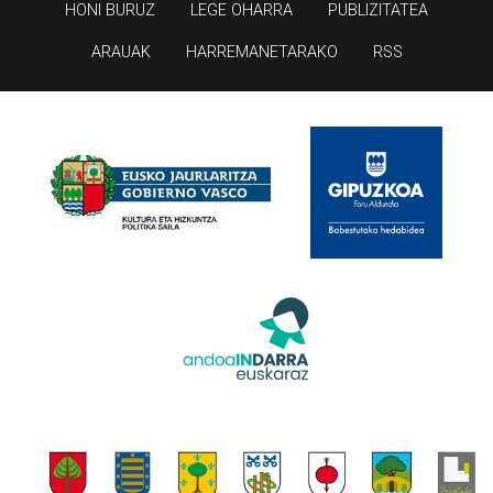
HONI BURUZ
LEGE OHARRA
PUBLIZITATEA
ARAUAK
HARREMANETARAKO
RSS