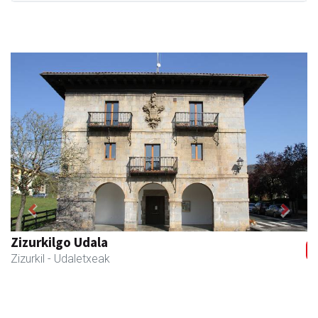
Previous
Next
Zubeldia arrain eta mariskoa
Zizurkil
- Arrandegiak