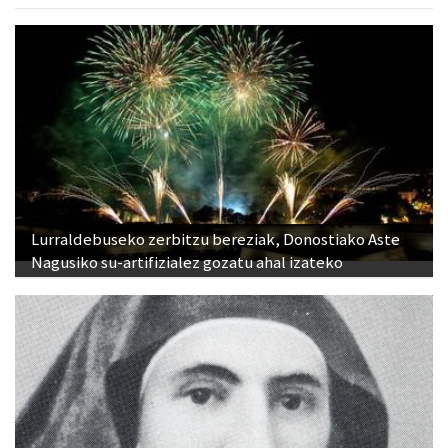
Lurraldebuseko zerbitzu bereziak, Donostiako Aste
Nagusiko su-artifizialez gozatu ahal izateko