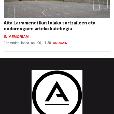
Aita Larramendi ikastolako sortzaileen eta
ondorengoen arteko katebegia
IN MEMORIAM
Jon Ander Ubeda
abu 06, 11:38
ANDOAIN