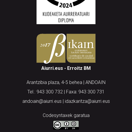
Aiurri.eus - Erroitz BM
Arantzibia plaza, 4-5 behea | ANDOAIN
Tel.: 943 300 732 | Faxa: 943 300 731
andoain@aiurri.eus | idazkaritza@aiurri.eus
Codesyntaxek garatua