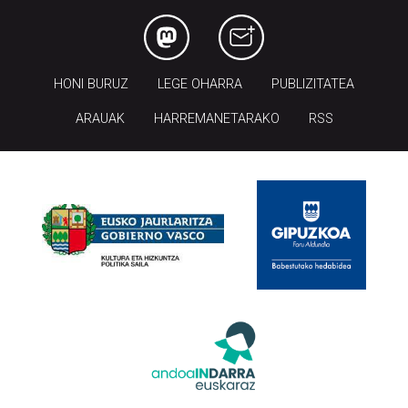
HONI BURUZ
LEGE OHARRA
PUBLIZITATEA
ARAUAK
HARREMANETARAKO
RSS