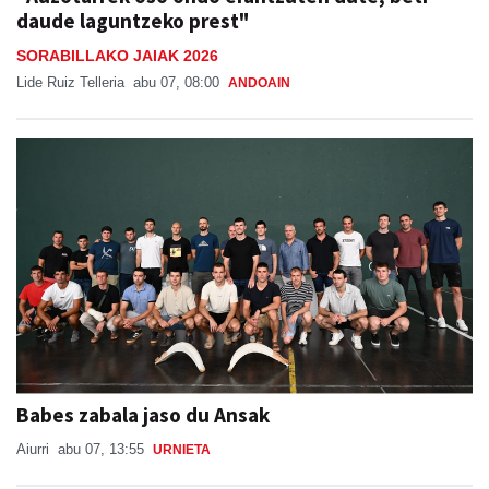
"Auzotarrek oso ondo erantzuten dute, beti
daude laguntzeko prest"
SORABILLAKO JAIAK 2026
Lide Ruiz Telleria
abu 07, 08:00
ANDOAIN
Babes zabala jaso du Ansak