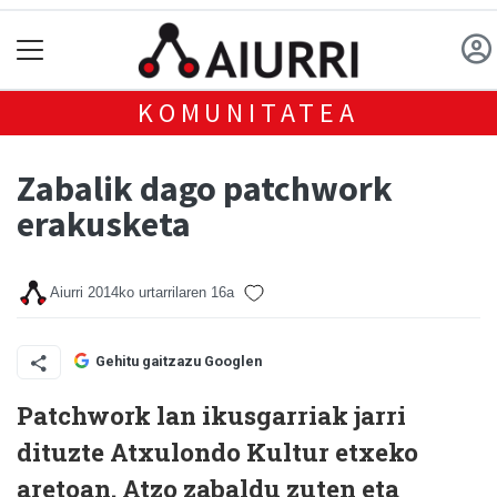
KOMUNITATEA
Zabalik dago patchwork
erakusketa
Aiurri
2014ko urtarrilaren 16a
Gehitu gaitzazu Googlen
Patchwork lan ikusgarriak jarri
dituzte Atxulondo Kultur etxeko
aretoan. Atzo zabaldu zuten eta