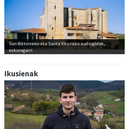
San Bittorreko eta Santa Vitoriako audiogidak,
eskuragarri
Ikusienak