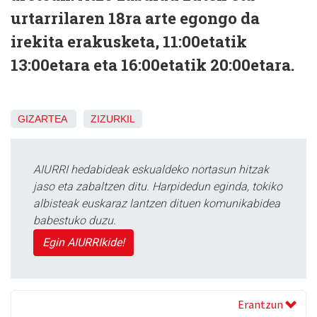
urtarrilaren 18ra arte egongo da
irekita erakusketa, 11:00etatik
13:00etara eta 16:00etatik 20:00etara.
GIZARTEA
ZIZURKIL
AIURRI hedabideak eskualdeko nortasun hitzak
jaso eta zabaltzen ditu. Harpidedun eginda, tokiko
albisteak euskaraz lantzen dituen komunikabidea
babestuko duzu.
Egin AIURRIkide!
Erantzun