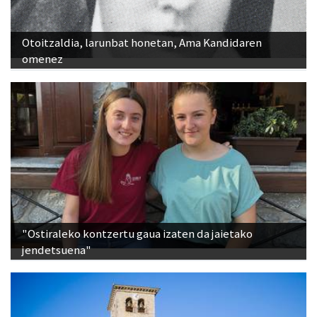
Otoitzaldia, larunbat honetan, Ama Kandidaren
omenez
"Ostiraleko kontzertu gaua izaten da jaietako
jendetsuena"