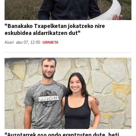
"Banakako Txapelketan jokatzeko nire
eskubidea aldarrikatzen dut"
Aiurri
abu 07, 12:00
URNIETA