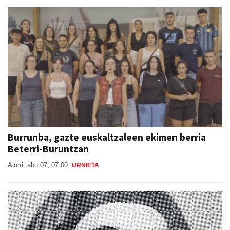
Aiurri
abu 07, 13:55
URNIETA
Burrunba, gazte euskaltzaleen ekimen berria
Beterri-Buruntzan
Aiurri
abu 07, 07:00
URNIETA