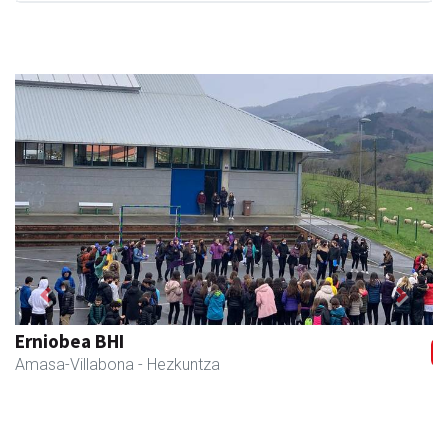
Previous
Next
Eizmendi ile-apaindegia
Amasa-Villabona
- Ile-apaindegiak