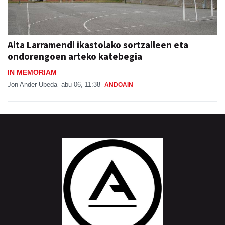
Aita Larramendi ikastolako sortzaileen eta
ondorengoen arteko katebegia
IN MEMORIAM
Jon Ander Ubeda
abu 06, 11:38
ANDOAIN