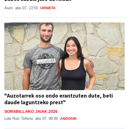
Aiurri
abu 07, 13:55
URNIETA
"Auzotarrek oso ondo erantzuten dute, beti
daude laguntzeko prest"
SORABILLAKO JAIAK 2026
Lide Ruiz Telleria
abu 07, 08:00
ANDOAIN