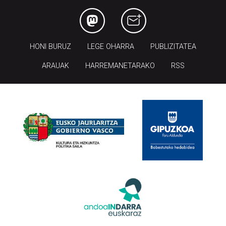
HONI BURUZ
LEGE OHARRA
PUBLIZITATEA
ARAUAK
HARREMANETARAKO
RSS