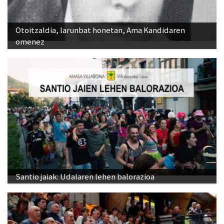
Otoitzaldia, larunbat honetan, Ama Kandidaren
omenez
Santio jaiak: Udalaren lehen balorazioa