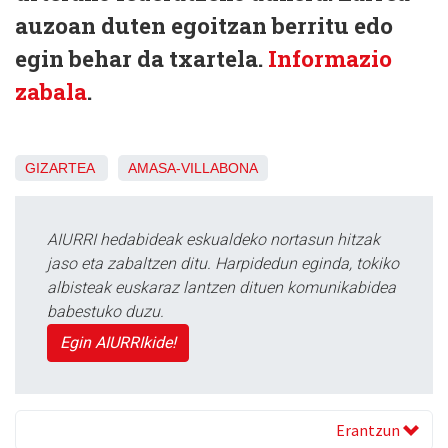
auzoan duten egoitzan berritu edo
egin behar da txartela.
Informazio
zabala
.
GIZARTEA
AMASA-VILLABONA
AIURRI hedabideak eskualdeko nortasun hitzak
jaso eta zabaltzen ditu. Harpidedun eginda, tokiko
albisteak euskaraz lantzen dituen komunikabidea
babestuko duzu.
Egin AIURRIkide!
Erantzun