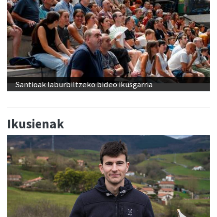
Santioak laburbiltzeko bideo ikusgarria
Ikusienak