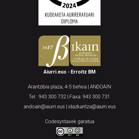
Aiurri.eus - Erroitz BM
Arantzibia plaza, 4-5 behea | ANDOAIN
Tel.: 943 300 732 | Faxa: 943 300 731
andoain@aiurri.eus | idazkaritza@aiurri.eus
Codesyntaxek garatua