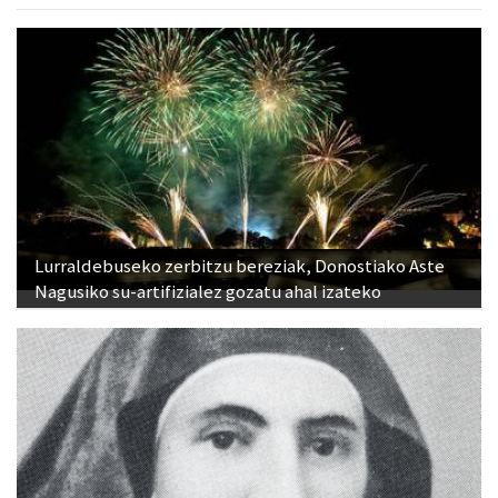
Lurraldebuseko zerbitzu bereziak, Donostiako Aste
Nagusiko su-artifizialez gozatu ahal izateko