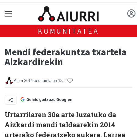
KOMUNITATEA
Mendi federakuntza txartela
Aizkardirekin
Aiurri
2014ko urtarrilaren 13a
Gehitu gaitzazu Googlen
Urtarrilaren 30a arte luzatuko da
Aizkardi mendi taldearekin 2014
urterako federatzeko aukera. Larrea