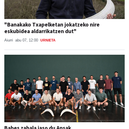
"Banakako Txapelketan jokatzeko nire
eskubidea aldarrikatzen dut"
Aiurri
abu 07, 12:00
URNIETA
Babes zabala jaso du Ansak